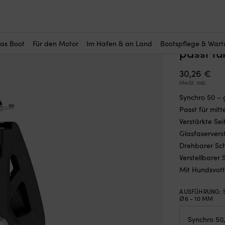
r Sie interessant?
r Synchro 50, fest/drehbar, gleitgelagert, mit Hundsvott, passt für
Einfach
(5)
fest/dre
das Boot
Für den Motor
Im Hafen & an Land
Bootspflege & War
passt fü
30,26
€
MwSt. inkl.
Synchro 50 – 
Passt für mit
Verstärkte Se
Glasfaserverst
Drehbarer Sch
Verstellbarer
Mit Hundsvott
AUSFÜHRUNG
:
Ø6 - 10 MM