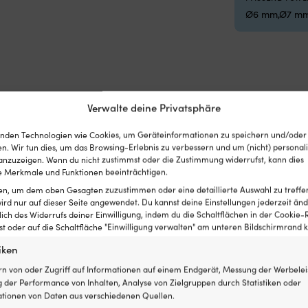
Ø6 mm,Ø7 mm
Verwalte deine Privatsphäre
nden Technologien wie Cookies, um Geräteinformationen zu speichern und/oder
n. Wir tun dies, um das Browsing-Erlebnis zu verbessern und um (nicht) personali
nzuzeigen. Wenn du nicht zustimmst oder die Zustimmung widerrufst, kann dies
 Merkmale und Funktionen beeinträchtigen.
ten, um dem oben Gesagten zuzustimmen oder eine detaillierte Auswahl zu treffe
ird nur auf dieser Seite angewendet. Du kannst deine Einstellungen jederzeit änd
lich des Widerrufs deiner Einwilligung, indem du die Schaltflächen in der Cookie-R
 oder auf die Schaltfläche "Einwilligung verwalten" am unteren Bildschirmrand kl
iken
rn von oder Zugriff auf Informationen auf einem Endgerät, Messung der Werbelei
 der Performance von Inhalten, Analyse von Zielgruppen durch Statistiken oder
tionen von Daten aus verschiedenen Quellen.