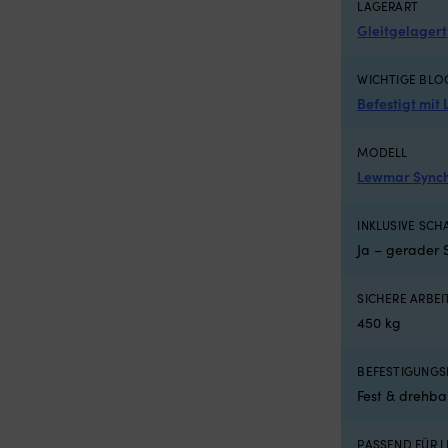
LAGERART
 x 620 x 420 mm
Gleitgelagert
WICHTIGE BLO
Befestigt mit 
MODELL
Lewmar Synch
INKLUSIVE SCH
Ja – gerader 
SICHERE ARBEI
450 kg
BEFESTIGUNGS
Fest & drehba
PASSEND FÜR L