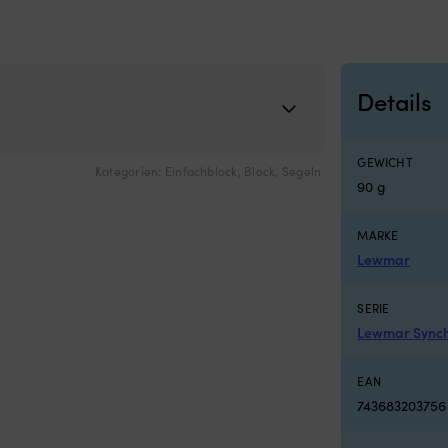
Details
GEWICHT
Kategorien:
Einfachblock
,
Block
,
Segeln
90 g
MARKE
Lewmar
SERIE
Lewmar Sync
EAN
743683203756