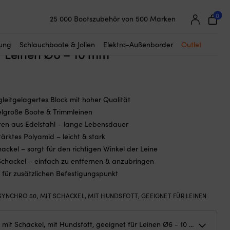
☓
 Leinen Ø6 – 10 mm
0
25 000 Bootszubehör von 500 Marken
block mit Schackel Lewmar Synchro 50,
Super einfache Preisgarantie
hbar, gleitgelagert, mit Hundsvott,
Begeisterte Kunden – 4,7/5 bei Trustpilot
tung
Schlauchboote & Jollen
Elektro-Außenborder
Outlet
r Leinen Ø6 – 10 mm
gleitgelagertes Block mit hoher Qualität
telgroße Boote & Trimmleinen
iten aus Edelstahl – lange Lebensdauer
ärktes Polyamid – leicht & stark
ackel – sorgt für den richtigen Winkel der Leine
 Schackel – einfach zu entfernen & anzubringen
 für zusätzlichen Befestigungspunkt
SYNCHRO 50, MIT SCHACKEL, MIT HUNDSFOTT, GEEIGNET FÜR LEINEN