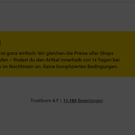
n
kontrolliertes
An-
Bord-
Heben.
hige
Doppelte
che
Bauchgurte
mit
ite
Schnellverschlüssen
!
ermöglichen
ein
st ganz einfach: Wir gleichen die Preise aller Shops
schnelles
fen – findest du den Artikel innerhalb von 14 Tagen bei
Anlegen
s im Nachhinein an. Keine komplizierten Bedingungen.
und
einen
,
stabilen
Sitz.
Schmalere
Gurte
.
sitzen
oft
besonders
gut
bei
kleineren