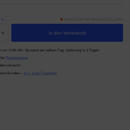
9 €
VERFÜGBAR BEI NACHBESTELLUNG
achblock
In den Warenkorb
ackel
mar
chro
 vor 12:30 Uhr: Versand am selben Tag, Lieferung in 2 Tagen
ache
Preisgarantie
/drehbar,
tgelagert,
derrufsrecht
dene Kunden -
4.7 / 5 auf Trustpilot
svott,
t
nen
ge