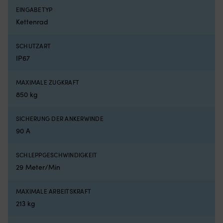
Ko
EINGABETYP
er
Kettenrad
es
d
An
SCHUTZART
si
IP67
ei
u
ei
MAXIMALE ZUGKRAFT
ti
850 kg
Ha
au
d
SICHERUNG DER ANKERWINDE
me
90 A
B
zu
SCHLEPPGESCHWINDIGKEIT
sc
mi
29 Meter/Min
be
g
MAXIMALE ARBEITSKRAFT
Ha
213 kg
au
Sa
L