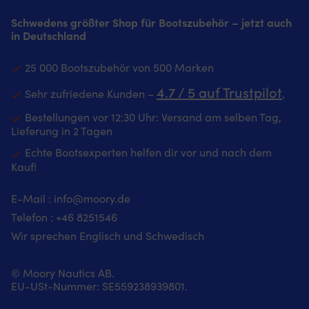
di
kühlen
als
stabile,
leise
Fa
Schwedens größter Shop für Bootszubehör – jetzt auch
Komfort
auch
leise
Kettenförderung
D
in Deutschland
Stretch
im
Kettenförderung
IP67-
Er
und
Flur
IP67-
klassifizierter
si
Zwickel
oder
klassifizierter
Motor
25 000 Bootszubehör von 500 Marken
ho
bieten
Badezimmer.
Motor
und
fu
geschmeidige
|
4.7 / 5 auf Trustpilot
und
Getriebegehäuse
Sehr zufriedene Kunden –
‚
Pr
Bewegungsfreiheit
Fußmatte
Getriebegehäuse
halten
mi
bei
mit
Bestellungen vor 12:30 Uhr: Versand am selben Tag,
halten
hartem
ve
Arbeiten
marineblauem
hartem
Wetter
Lieferung in 2 Tagen
De
an
Design
Wetter
und
u
Echte Bootsexperten helfen dir vor und nach dem
Bord
und
und
Seegang
la
Kauf!
Cargotasche
"Välkommen"-
Seegang
stand
L
mit
Botschaft
stand
Für
–
verdecktem
–
Für
Kette
E-Mail :
info@moory.de
be
Knopf
sorgt
Kette
oder
d
Telefon :
+46 8251
546
hält
für
oder
3-
Si
das
Wohlfühlatmosphäre
Wir sprechen Englisch und Schwedisch
3-
schlagige
m
Handy
an
schlagige
Leine
Qu
bei
Bord
Leine
mit
fü
Manövern
Strapazierfähige
© Moory Nautics AB.
mit
Kette,
Ih
sicher
Polyester-
EU-USt-Nummer: SE559238939801.
Kette,
flexibles
G
Gesäßtasche
Oberfläche
flexibles
Rig
b