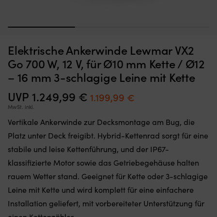
1
2
3
Moskitonetz,
Br
Moskitonetz für Boot (Decksluke) NOCK Bug Barrier Medium,
B
Elektrische Ankerwinde Lewmar VX2
das
An
620 x 620 x 420 mm
Sie
mi
Go 700 W, 12 V, für Ø10 mm Kette / Ø12
einfach
sc
AUF LAGER
– 16 mm 3-schlagige Leine mit Kette
32,10
€
über
Bi
Ihre
fü
UVP
1.249,99
€
Ursprünglicher
Aktueller
1.199,99
€
Luke
ti
legen
Ha
Preis
Preis
MwSt. inkl.
oder
au
war:
ist:
Vertikale Ankerwinde zur Decksmontage am Bug, die
hängen,
S
um
u
1.249,99 €
1.199,99 €.
Platz unter Deck freigibt. Hybrid-Kettenrad sorgt für eine
den
L
stabile und leise Kettenführung, und der IP67-
Innenraum
Hä
frei
a
klassifizierte Motor sowie das Getriebegehäuse halten
von
au
rauem Wetter stand. Geeignet für Kette oder 3-schlagige
Insekten
st
zu
Un
Leine mit Kette und wird komplett für eine einfachere
halten
fü
Installation geliefert, mit vorbereiteter Unterstützung für
Band
si
mit
An
einen Kettenzähler.