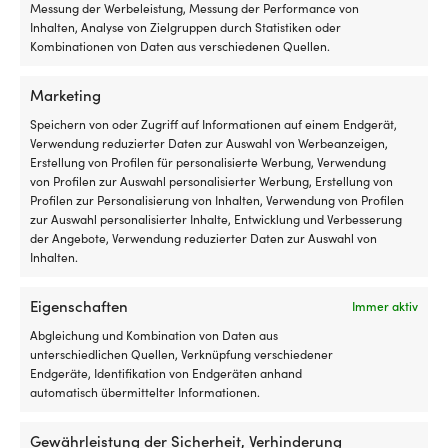
di
Messung der Werbeleistung, Messung der Performance von
Be
Inhalten, Analyse von Zielgruppen durch Statistiken oder
a
Kombinationen von Daten aus verschiedenen Quellen.
Ke
od
Marketing
Le
ei
Speichern von oder Zugriff auf Informationen auf einem Endgerät,
u
Verwendung reduzierter Daten zur Auswahl von Werbeanzeigen,
si
Erstellung von Profilen für personalisierte Werbung, Verwendung
ma
von Profilen zur Auswahl personalisierter Werbung, Erstellung von
Ko
Profilen zur Personalisierung von Inhalten, Verwendung von Profilen
Si
zur Auswahl personalisierter Inhalte, Entwicklung und Verbesserung
mi
der Angebote, Verwendung reduzierter Daten zur Auswahl von
ei
Inhalten.
Ke
od
Elektrische Ankerwinde Lewmar VX2 Go
Elektrische Anker
Eigenschaften
Immer aktiv
ei
700 W, 12 V, für Ø10 mm Kette / Ø12 - 16
Balder X Kit 600 W
Bl
mm 3-schlagige Leine mit Kette
Ø12 - 14 mm vollbl
Abgleichung und Kombination von Daten aus
D
Automatiksicheru
VERFÜGBAR BEI NACHBESTELLUNG
unterschiedlichen Quellen, Verknüpfung verschiedener
Ursprünglicher
Aktueller
Ge
UVP
1.249,99
€
Kabelsatz + Fern
1.199,99
€
Endgeräte, Identifikation von Endgeräten anhand
Preis
Preis
so
VERFÜGBAR BEI 
MwSt. inkl.
automatisch übermittelter Informationen.
war:
ist:
da
1.559,99
€
1.249,99 €
1.199,99 €.
da
MwSt. inkl.
Gewährleistung der Sicherheit, Verhinderung
di