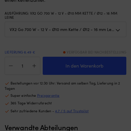
Gewichten
Wi
am
mi
AUSFÜHRUNG
:
VX2 GO 700 W - 12 V - Ø10 MM KETTE / Ø12 - 16 MM
unteren
An
LEINE
Rand
ge
–
so
hält
d
das
es
Moskitonetz
di
an
v
LIEFERUNG 6.49 €
VERFÜGBAR BEI NACHBESTELLUNG
Ort
ka
Elektrische
und
|
Ankerwinde
In den Warenkorb
Stelle,
Al
Lewmar
egal
Br
VX2
ob
An
Go
die
bi
Bestellungen vor 12:30 Uhr: Versand am selben Tag, Lieferung in 2
700
Luke
si
Tagen
W,
angelehnt
Ha
Super einfache
Preisgarantie
12
oder
au
365 Tage Widerrufsrecht
V,
offen
Sa
für
ist
L
Sehr zufriedene Kunden -
4.7 / 5 auf Trustpilot
Ø10
(die
u
mm
Höhe
S
Verwandte Abteilungen
Kette
des
Ti