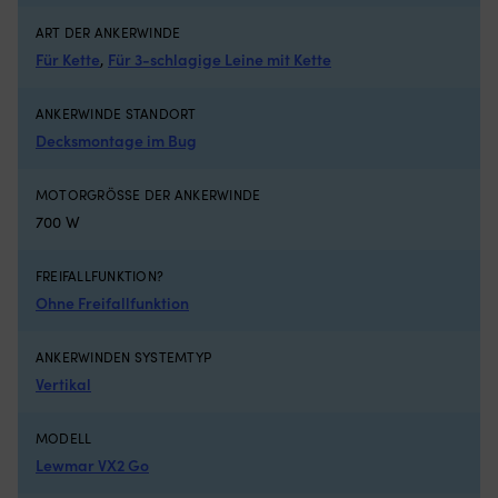
Luken
mi
mit
Ke
ART DER ANKERWINDE
Rollo
od
Für Kette
,
Für 3-schlagige Leine mit Kette
innen
Bl
hat
fü
und
de
ANKERWINDE STANDORT
es
si
Decksmontage im Bug
insektenfrei
Ha
und
T
kühl
u
MOTORGRÖSSE DER ANKERWINDE
in
A
700 W
der
N
Nacht
Co
haben
ist
FREIFALLFUNKTION?
möchte
ei
Ohne Freifallfunktion
Geeignet
Br
für
An
ANKERWINDEN SYSTEMTYP
sowohl
–
Motorboot
de
Vertikal
als
vi
auch
An
MODELL
Segelboot
fü
Lewmar VX2 Go
Fr
Di