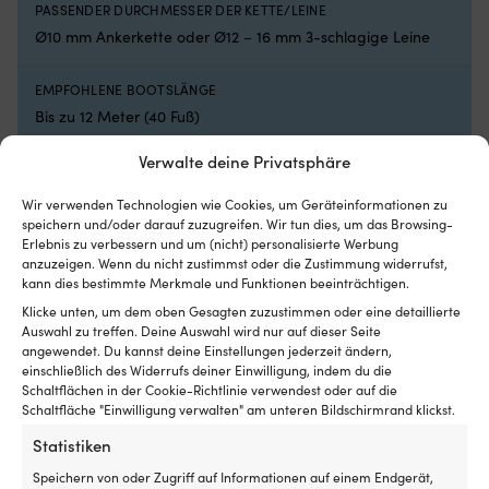
PASSENDER DURCHMESSER DER KETTE/LEINE
u
Ø10 mm Ankerkette oder Ø12 – 16 mm 3-schlagige Leine
S
Wi
e
EMPFOHLENE BOOTSLÄNGE
ih
Bis zu 12 Meter (40 Fuß)
al
H
Verwalte deine Privatsphäre
fü
PASSENDE KETTEN
di
10 mm DIN 766, Campbell 3/8" S4
Wir verwenden Technologien wie Cookies, um Geräteinformationen zu
me
speichern und/oder darauf zuzugreifen. Wir tun dies, um das Browsing-
Bo
Erlebnis zu verbessern und um (nicht) personalisierte Werbung
w
PASSENDE LEINEN
anzuzeigen. Wenn du nicht zustimmst oder die Zustimmung widerrufst,
La
3-schlag (12 – 16 mm) oder 8-geflochten (nur 16 mm)
kann dies bestimmte Merkmale und Funktionen beeinträchtigen.
of
ei
Klicke unten, um dem oben Gesagten zuzustimmen oder eine detaillierte
De
Auswahl zu treffen. Deine Auswahl wird nur auf dieser Seite
An
angewendet. Du kannst deine Einstellungen jederzeit ändern,
einschließlich des Widerrufs deiner Einwilligung, indem du die
wä
Vergleiche mit anderen Bestsellern in
Schaltflächen in der Cookie-Richtlinie verwendest oder auf die
Wi
Schaltfläche "Einwilligung verwalten" am unteren Bildschirmrand klickst.
mi
elektrische ankerwinden
An
Statistiken
ge
de
Speichern von oder Zugriff auf Informationen auf einem Endgerät,