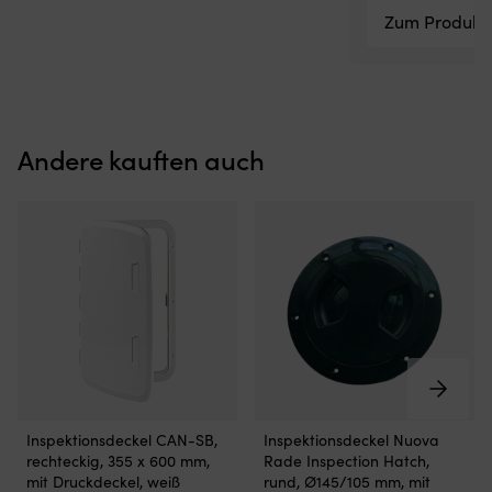
An
Zum Produkt
Ma
u
A
Ed
(A
ist
fü
Andere kauften auch
d
Ma
en
u
fü
Sa
ge
Er
gl
so
fü
ei
sa
Robuster
Robuster
Inspektionsdeckel CAN-SB,
Inspektionsdeckel Nuova
Ge
Inspektionsdeckel
Inspektionsdeckel
rechteckig, 355 x 600 mm,
Rade Inspection Hatch,
a
von
von
mit Druckdeckel, weiß
rund, Ø145/105 mm, mit
B