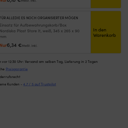
MwSt. inkl.
Ros
UKW
UK
99
An
AUF LAGER
FÜR ALLEDIE ES NOCH ORGANISIERTER MÖGEN
mit
90
Einsatz für Aufbewahrungskorb/Box
In den
cm
Nordiska Plast Store It, weiß, 345 x 265 x 90
Warenkorb
un
mm
nie
6,34
Nur
€
MwSt. inkl.
Prof
die
ra
 vor 12:30 Uhr: Versand am selben Tag, Lieferung in 2 Tagen
mar
Um
ache
Preisgarantie
sta
derrufsrecht
90
dene Kunden -
4.7 / 5 auf Trustpilot
Gr
L-
Hal
un
sen
Kab
im
An