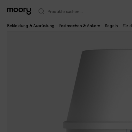
Vielleicht sind einige dieser Produkte fü
Bootspflege & Wartung
—
Farben, Lacke & Firnisse
—
Bootsgrundi
Suchen
nach:
Bekleidung & Ausrüstung
Festmachen & Ankern
Segeln
Für 