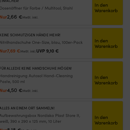
EINFACHER!
In den
Dosenöffner für Farbe / Multitool, Stahl
Warenkorb
2,66
Nur
€
MwSt. inkl.
KEINE SCHMUTZIGEN HÄNDE MEHR!
In den
Nitrilhandschuhe One-Size, blau, 100er-Pack
Warenkorb
Ursprünglicher
Aktueller
Nur
7,69
€
UVP
9,10
€
MwSt. inkl.
Preis
Preis
war:
ist:
FÜR ALLEDIE KEINE HANDSCHUHE MÖGEN!
9,10 €
7,69 €.
Handreinigung Autosol Hand-Cleaning
In den
Paste, 500 ml
Warenkorb
4,50
Nur
€
MwSt. inkl.
ALLES AN EINEM ORT SAMMELN!
Aufbewahrungsbox Nordiska Plast Store It,
In den
weiß, 390 x 290 x 125 mm, 10 Liter
Warenkorb
8,18
Nur
€