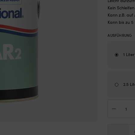
Leicht aufzut
Kein Schleifen
Kann z.B. auf
Kann bis zu 5
AUSFÜHRUNG
1 Lite
2.5 Li
Epo
Inte
VC
Tar
Men