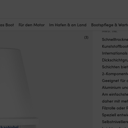
r Sie interessant?
erungen & Primer
—
Epoxidprimer
—
Epoxidprimer International VC T
Epoxidpr
–
das Boot
Für den Motor
Im Hafen & an Land
Bootspflege & War
79,99
€
MwSt. inkl.
(3)
Schnelltrock
Kunststoffboo
International
Dickschichtgr
Schichten bie
2-Komponenten
Geeignet für 
Aluminium und
Am einfachsten
daher mit meh
Filzrolle oder 
Speziell entwi
Selbstnivellie