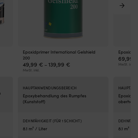
Die
mit
L-
Hal
erl
die
Mo
auf
Epoxidprimer International Gelshield
Epoxidpri
be
200
69,99
Flä
:
Preisspanne:
49,99
€
139,99
€
De
–
MwSt. inkl.
49,99 €
sen
MwSt. inkl.
bis
Kab
139,99 €
in
der
HAUPTANWENDUNGSBEREICH
HAUPTANW
m
Bas
Epoxybehandlung des Rumpfes
Epoxidbeh
sor
(Kunststoff)
oberhalb 
für
ein
sau
DEHNFÄHIGKEIT (FÜR 1 SCHICHT)
DEHNFÄHIG
Kab
SO
8.1 m² / Liter
8.1 m² / Li
239