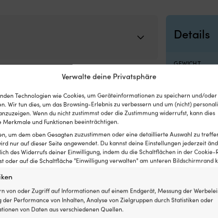
Details
GEWICHT
1560 g
Verwalte deine Privatsphäre
nden Technologien wie Cookies, um Geräteinformationen zu speichern und/oder
MARKE
n. Wir tun dies, um das Browsing-Erlebnis zu verbessern und um (nicht) personali
International
nzuzeigen. Wenn du nicht zustimmst oder die Zustimmung widerrufst, kann dies
,
Bootsgrundierungen & Primer
,
Farben, Lacke & Firnisse
 Merkmale und Funktionen beeinträchtigen.
ten, um dem oben Gesagten zuzustimmen oder eine detaillierte Auswahl zu treffe
LINK ZUM HERS
ird nur auf dieser Seite angewendet. Du kannst deine Einstellungen jederzeit änd
https://www.
lich des Widerrufs deiner Einwilligung, indem du die Schaltflächen in der Cookie-R
tar2
 oder auf die Schaltfläche "Einwilligung verwalten" am unteren Bildschirmrand kl
iken
DEHNFÄHIGKEIT
11 m² / Liter
rn von oder Zugriff auf Informationen auf einem Endgerät, Messung der Werbelei
 der Performance von Inhalten, Analyse von Zielgruppen durch Statistiken oder
tionen von Daten aus verschiedenen Quellen.
ANZAHL DER SC