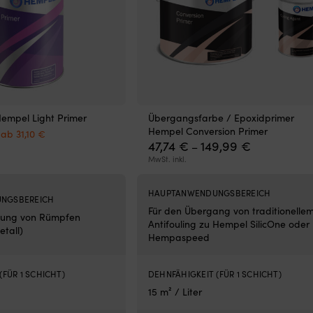
empel Light Primer
Übergangsfarbe / Epoxidprimer
Ursprünglicher
Aktueller
Hempel Conversion Primer
ab
31,10
€
Preis
Preis
Preisspanne
47,74
€
149,99
€
–
war:
ist:
47,74 €
MwSt. inkl.
32,10 €
ab
bis
31,10 €.
149,99 €
HAUPTANWENDUNGSBEREICH
NGSBEREICH
Für den Übergang von traditionelle
lung von Rümpfen
Antifouling zu Hempel SilicOne oder
etall)
Hempaspeed
(FÜR 1 SCHICHT)
DEHNFÄHIGKEIT (FÜR 1 SCHICHT)
15 m² / Liter