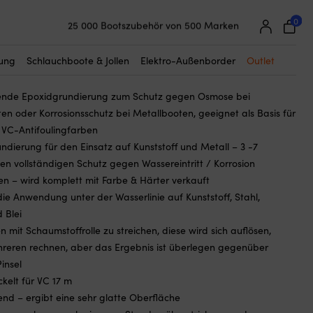
☓
ar2
0
25 000 Bootszubehör von 500 Marken
imer International VC Tar2
Super einfache Preisgarantie
Begeisterte Kunden – 4,7/5 bei Trustpilot
Preisspanne:
tung
Schlauchboote & Jollen
Elektro-Außenborder
Outlet
179,99
€
79,99 €
nende Epoxidgrundierung zum Schutz gegen Osmose bei
bis
ten oder Korrosionsschutz bei Metallbooten, geeignet als Basis für
179,99 €
s VC-Antifoulingfarben
undierung für den Einsatz auf Kunststoff und Metall – 3 -7
ten vollständigen Schutz gegen Wassereintritt / Korrosion
 – wird komplett mit Farbe & Härter verkauft
die Anwendung unter der Wasserlinie auf Kunststoff, Stahl,
 Blei
 mit Schaumstoffrolle zu streichen, diese wird sich auflösen,
reren rechnen, aber das Ergebnis ist überlegen gegenüber
Pinsel
ckelt für VC 17 m
rend – ergibt eine sehr glatte Oberfläche