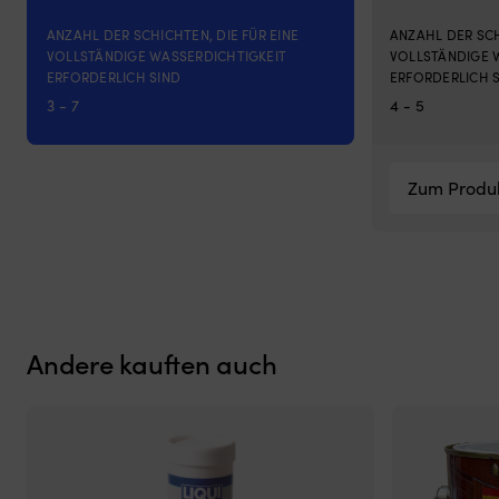
Wenn
Kratzer
ANZAHL DER SCHICHTEN, DIE FÜR EINE
ANZAHL DER SCH
etc.
VOLLSTÄNDIGE WASSERDICHTIGKEIT
VOLLSTÄNDIGE 
vorhanden
ERFORDERLICH SIND
ERFORDERLICH 
sind,
3 - 7
4 - 5
sollten
diese
für
das
Zum Produ
beste
Ergebnis
verspachtelt
werden
Vor
dem
Auftragen
des
Andere kauften auch
Lacks
sollte
die
Oberfläche
mit
Grundierung
vorbereitet