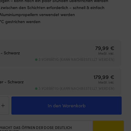
ragen – kann nach ein paar Stunden überstrichen werden
 zwischen den Schichten erforderlich – schnell & einfach
 Aluminiumpropellern verwendet werden
 °C gestrichen werden
79,99
€
r - Schwarz
MwSt. inkl.
3 VORRÄTIG (KANN NACHBESTELLT WERDEN)
179,99
€
ter - Schwarz
MwSt. inkl.
3 VORRÄTIG (KANN NACHBESTELLT WERDEN)
xidprimer
rnational
In den Warenkorb
2
ge
MACHT DAS ÖFFNEN DER DOSE DEUTLICH