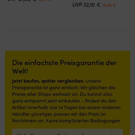
di
ursprungliga
nuvarande
Det
Det
32,10
€
und
Signalflaggen,
13,06
€
Be
priset
priset
ursprungliga
nuvaran
„Välkommen“-
die
a
var:
är:
priset
priset
Botschaft,
für
Ke
27,50 €.
9,45 €.
var:
är:
die
Wohlbefinden
od
32,10 €.
13,06 €.
für
an
Le
eine
Bord
ei
einladende
sorgen.
u
Atmosphäre
Strapazierfähige
si
an
Nylonoberfläche
ma
Bord
und
Ko
Die einfachste Preisgarantie der
sorgt.
Gummirückseite
Si
Strapazierfähige
bieten
Welt!
mi
und
stabilen
ei
schmutzabweisende
Halt
Jetzt kaufen, später vergleichen.
Unsere
Ke
Polyesteroberfläche,
und
Preisgarantie ist ganz einfach: Wir gleichen die
od
rutschfeste
reduzieren
ei
Preise aller Shops weltweit an. Du kannst also
Latexrückseite
die
Bl
ganz entspannt jetzt einkaufen – findest du den
und
Rutschgefahr,
D
Artikel innerhalb von 14 Tagen bei einem anderen
geringe
auch
Ge
Höhe
in
Händler günstiger, passen wir den Preis im
so
machen
nassen
Nachhinein an. Keine komplizierten Bedingungen.
da
sie
Umgebungen.
da
auch
Geringe
di