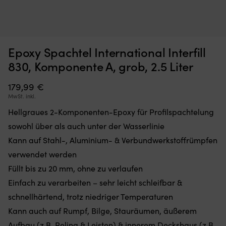
Moskitonetz,
Br
Moskitonetz für Boot (Decksluke) NOCK Bug Barrier Medium,
B
Epoxy Spachtel International Interfill
das
An
620 x 620 x 420 mm
Sie
mi
830, Komponente A, grob, 2.5 Liter
einfach
sc
AUF LAGER
32,10
€
über
Bi
179,99
€
Ihre
fü
MwSt. inkl.
Luke
ti
legen
Ha
Hellgraues 2-Komponenten-Epoxy für Profilspachtelung
oder
au
sowohl über als auch unter der Wasserlinie
hängen,
S
um
u
Kann auf Stahl-, Aluminium- & Verbundwerkstoffrümpfen
den
L
verwendet werden
Innenraum
Hä
frei
a
Füllt bis zu 20 mm, ohne zu verlaufen
von
au
Einfach zu verarbeiten – sehr leicht schleifbar &
Insekten
st
zu
Un
schnellhärtend, trotz niedriger Temperaturen
halten
fü
Kann auch auf Rumpf, Bilge, Stauräumen, äußerem
Band
si
mit
Aufbau (z.B. Reling & Leisten) & innerem Deckshaus (z.B.
An