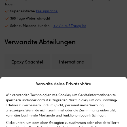
Bootsluken
St
Tagen
Netz
bi
Super einfache
Preisgarantie
aus
pr
365 Tage Widerrufsrecht
feinmaschigem
Ha
Polyester
be
Sehr zufriedene Kunden -
4.7 / 5 auf Trustpilot
–
in
schützt
B
Verwandte Abteilungen
vor
u
Insekten
Br
und
Wi
lässt
mi
Epoxy Spachtel
International
Luft
An
für
fü
gute
ei
Belüftung
ei
Verwalte deine Privatsphäre
durchströmen
M
Wird
a
außen
Wir verwenden Technologien wie Cookies, um Geräteinformationen zu
Le
Rezensionen (0)
speichern und/oder darauf zuzugreifen. Wir tun dies, um das Browsing-
montiert
od
Erlebnis zu verbessern und um (nicht) personalisierte Werbung
–
Ke
anzuzeigen. Wenn du nicht zustimmst oder die Zustimmung widerrufst,
perfekt,
ge
Artikelnummer:
Kategorien:
Epoxy Spachtel
,
Kleber, Dichtstoffe &
kann dies bestimmte Merkmale und Funktionen beeinträchtigen.
wenn
Ko
M501006580
Spachtel
,
Spachtelmasse
man
Si
Klicke unten, um dem oben Gesagten zuzustimmen oder eine detaillierte