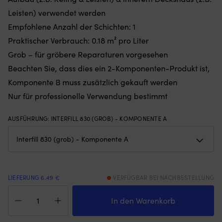
Gewichten
Wi
Leisten) verwendet werden
am
mi
Empfohlene Anzahl der Schichten: 1
unteren
An
Rand
ge
Praktischer Verbrauch: 0.18 m² pro Liter
–
so
Grob – für gröbere Reparaturen vorgesehen
hält
d
das
es
Beachten Sie, dass dies ein 2-Komponenten-Produkt ist,
Moskitonetz
di
Komponente B muss zusätzlich gekauft werden
an
v
Ort
ka
Nur für professionelle Verwendung bestimmt
und
|
Stelle,
Al
AUSFÜHRUNG
:
INTERFILL 830 (GROB) - KOMPONENTE A
egal
Br
ob
An
die
bi
Luke
si
angelehnt
Ha
oder
au
offen
Sa
LIEFERUNG 6.49 €
VERFÜGBAR BEI NACHBESTELLUNG
ist
L
Epoxy
(die
u
Spachtel
In den Warenkorb
Höhe
S
International
des
Ti
Interfill