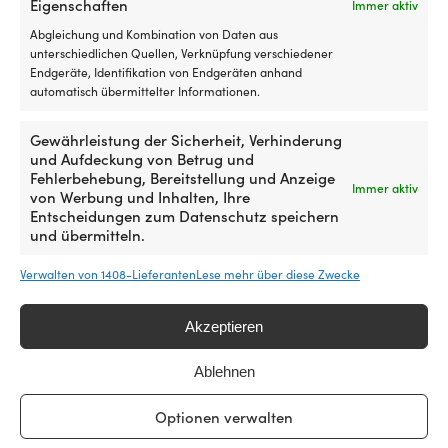
Eigenschaften
Immer aktiv
Ko
er
Abgleichung und Kombination von Daten aus
VOLUMEN
es
unterschiedlichen Quellen, Verknüpfung verschiedener
d
2.5 Liter
Endgeräte, Identifikation von Endgeräten anhand
An
automatisch übermittelter Informationen.
si
GEEIGNET FÜR UNTERGRÜNDE
ei
Gewährleistung der Sicherheit, Verhinderung
Gelcoat, Aluminium, Stahl, Holz, Zink galvanisierter Stahl
u
und Aufdeckung von Betrug und
ei
Fehlerbehebung, Bereitstellung und Anzeige
ti
Immer aktiv
MODELL
von Werbung und Inhalten, Ihre
Ha
International Interfil 830
Entscheidungen zum Datenschutz speichern
au
und übermitteln.
d
me
GEEIGNET FÜR ARBEITEN
Verwalten von 1408-Lieferanten
Lese mehr über diese Zwecke
B
Über & unter der Wasserlinie
zu
sc
Akzeptieren
mi
be
g
Ablehnen
Ha
au
Optionen verwalten
Sa
L