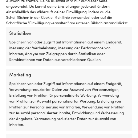
Luken
mi
Auswahl zu treffen. Deine Auswahl wird nur auf dieser Seite
mit
Ke
angewendet. Du kannst deine Einstellungen jederzeit ändern,
Details
Rollo
einschließlich des Widerrufs deiner Einwilligung, indem du die
od
Schaltflächen in der Cookie-Richtlinie verwendest oder auf die
innen
Bl
Schaltfläche "Einwilligung verwalten" am unteren Bildschirmrand klickst.
hat
fü
und
de
Statistiken
GEWICHT
es
si
2230 g
insektenfrei
Ha
Speichern von oder Zugriff auf Informationen auf einem Endgerät,
und
T
Messung der Werbeleistung, Messung der Performance von
kühl
u
Inhalten, Analyse von Zielgruppen durch Statistiken oder
MARKE
in
A
Kombinationen von Daten aus verschiedenen Quellen.
International
der
N
Nacht
Co
Marketing
haben
ist
SERIE
möchte
ei
Speichern von oder Zugriff auf Informationen auf einem Endgerät,
International Interfill
Geeignet
Br
Verwendung reduzierter Daten zur Auswahl von Werbeanzeigen,
für
An
Erstellung von Profilen für personalisierte Werbung, Verwendung
sowohl
–
EAN
von Profilen zur Auswahl personalisierter Werbung, Erstellung von
Motorboot
de
Profilen zur Personalisierung von Inhalten, Verwendung von Profilen
5035686010505
als
vi
zur Auswahl personalisierter Inhalte, Entwicklung und Verbesserung
auch
An
der Angebote, Verwendung reduzierter Daten zur Auswahl von
LINK ZUM HERSTELLER
Segelboot
fü
Inhalten.
Fr
https://www.international-
Di
yachtpaint.com/sv/se/batfarg/epoxispackel/interfill-830