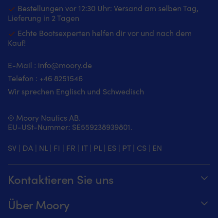
An
mit
Signalflaggen
Bestellungen vor 12:30 Uhr: Versand am selben Tag,
Ma
marineblauem
–
Lieferung in 2 Tagen
u
Design
sorgt
A
Echte Bootsexperten helfen dir vor und nach dem
und
für
Ed
Kauf!
"Välkommen"-
Wohlfühlatmosphäre
(A
Botschaft
an
ist
–
Bord
E-Mail :
info@moory.de
fü
sorgt
Strapazierfähige
d
Telefon :
+46 8251
546
für
Nylonoberfläche
Ma
Wohlfühlatmosphäre
–
Wir sprechen Englisch und Schwedisch
en
an
hält
u
Bord
täglicher
fü
Strapazierfähige
Beanspruchung
© Moory Nautics AB.
Sa
Polyester-
im
EU-USt-Nummer: SE559238939801.
ge
Oberfläche
Bootsbereich
Er
–
stand
SV
|
DA
|
NL
|
FI
|
FR
|
IT
|
PL
|
ES
|
PT
|
CS
|
EN
gl
hält
Gummirückseite
so
täglicher
–
fü
Beanspruchung
sorgt
Kontaktieren Sie uns
ei
im
für
sa
Bootsbereich
stabilen
Telefonzeiten täglich von 8 – 20 Uhr.
Ge
stand
Halt
Über Moory
a
Latex-
und
+46 8251546 – Schwedisch oder Englisch
B