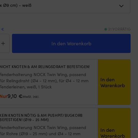
9 €
31 VORRÄTIG
der
tro
In den Warenkorb
NICHT KNOTEN & AM RELINGSDRAHT BEFESTIGEN!
Fenderhalterung NOCK Twin Wing, passend
In den
für Relingdraht (Ø4 - 12 mm), für Ø4 - 12 mm
ß
Warenkorb
Fenderleinen, weiß, 1 Stück
ge
9,10
Nur
€
MwSt. inkl.
KEIN KNOTEN NÖTIG & AM PUSHPIT/BUGKORB
BEFESTIGEN! (Ø19 - 25 MM)
Fenderhalterung NOCK Twin Wing, passend
In den
für Rohre (Ø19 - 25 mm) und Ø4 - 12 mm
Warenkorb