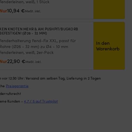
Fenderleinen, weiß, 1 Stück
10,94
Nur
€
MwSt. inkl.
KEIN KNOTEN MEHR & AM PUSHPIT/BUGKORB
BEFESTIGEN! (Ø26 - 32 MM)
Fenderhalterung Fend-Fix XXL, passt für
In den
Rohre (Ø26 - 32 mm) zu Ø4 - 10 mm
Warenkorb
Fenderleinen, weiß, 2er-Pack
22,90
Nur
€
MwSt. inkl.
 vor 12:30 Uhr: Versand am selben Tag, Lieferung in 2 Tagen
ache
Preisgarantie
derrufsrecht
dene Kunden -
4.7 / 5 auf Trustpilot