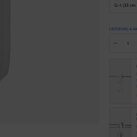
LIEFERUNG 6.4
Fen
Cas
G-
1,
33
cm,
Ø9
cm,
wei
Men