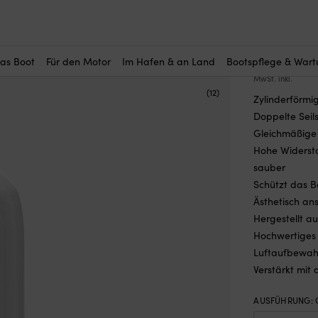
r Sie interessant?
stro G-1, 33 cm, Ø9 cm, weiß
Fender C
UVP
11,
das Boot
Für den Motor
Im Hafen & an Land
Bootspflege & War
MwSt. inkl.
(12)
Zylinderförmi
Doppelte Seil
Gleichmäßige 
Hohe Widersta
sauber
Schützt das B
Ästhetisch an
Hergestellt au
Hochwertiges 
Luftaufbewah
Verstärkt mit
AUSFÜHRUNG
: