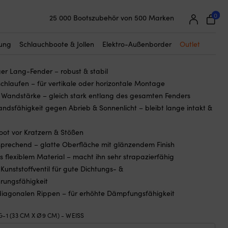
☓
0
25 000 Bootszubehör von 500 Marken
astro G-1, 33 cm, Ø9 cm, weiß
Super einfache Preisgarantie
Begeisterte Kunden – 4,7/5 bei Trustpilot
86
€
Ursprünglicher
Aktueller
tung
Schlauchboote & Jollen
Elektro-Außenborder
Outlet
11,59
€
Preis
Preis
ger Lang-Fender – robust & stabil
war:
ist:
schlaufen – für vertikale oder horizontale Montage
11,86 €
11,59 €.
Wandstärke – gleich stark entlang des gesamten Fenders
ndsfähigkeit gegen Abrieb & Sonnenlicht – bleibt lange intakt &
oot vor Kratzern & Stößen
sprechend – glatte Oberfläche mit glänzendem Finish
s flexiblem Material – macht ihn sehr strapazierfähig
Kunststoffventil für gute Dichtungs- &
rungsfähigkeit
 diagonalen Rippen – für erhöhte Dämpfungsfähigkeit
G-1 (33 CM X Ø9 CM) - WEISS