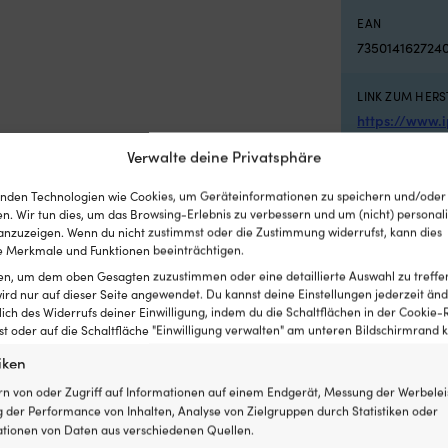
EAN
735014162724
LINK ZUM HERS
https://www.
Verwalte deine Privatsphäre
FARBE DES BO
Weiß
nden Technologien wie Cookies, um Geräteinformationen zu speichern und/oder
n. Wir tun dies, um das Browsing-Erlebnis zu verbessern und um (nicht) personali
nzuzeigen. Wenn du nicht zustimmst oder die Zustimmung widerrufst, kann dies
MODELL
 Merkmale und Funktionen beeinträchtigen.
Castro G-1
ten, um dem oben Gesagten zuzustimmen oder eine detaillierte Auswahl zu treffe
ird nur auf dieser Seite angewendet. Du kannst deine Einstellungen jederzeit änd
lich des Widerrufs deiner Einwilligung, indem du die Schaltflächen in der Cookie-R
FENDERGRÖSSE
 oder auf die Schaltfläche "Einwilligung verwalten" am unteren Bildschirmrand kl
G1
iken
EMPFOHLENE 
rn von oder Zugriff auf Informationen auf einem Endgerät, Messung der Werbelei
 der Performance von Inhalten, Analyse von Zielgruppen durch Statistiken oder
0 – 10 Fuß
tionen von Daten aus verschiedenen Quellen.