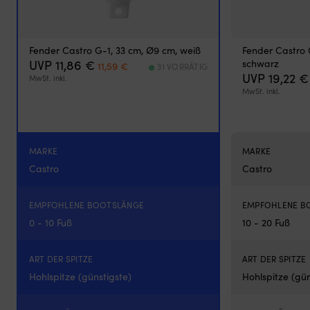
hat
und
es
insektenfrei
Fender Castro G-1, 33 cm, Ø9 cm, weiß
Fender Castro 
und
Ursprünglicher
Aktueller
UVP
11,86
€
schwarz
11,59
€
31 VORRÄTIG
kühl
Preis
Preis
UVP
19,22
€
MwSt. inkl.
in
war:
ist:
MwSt. inkl.
der
11,86 €
11,59 €.
Nacht
haben
möchte
Geeignet
MARKE
MARKE
für
Castro
Castro
sowohl
Motorboot
als
EMPFOHLENE BOOTSLÄNGE
EMPFOHLENE B
auch
0 - 10 Fuß
10 - 20 Fuß
Segelboot
ART DER SPITZE
ART DER SPITZE
Hohlspitze (günstigste)
Hohlspitze (gün