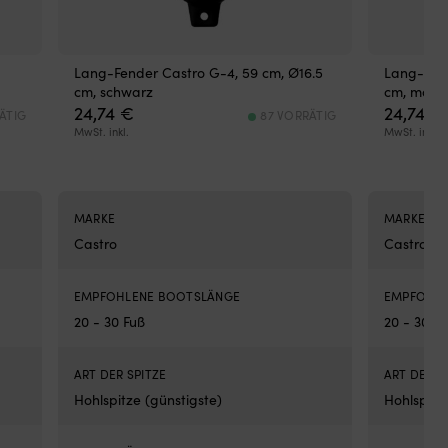
für
deu
sic
Hal
Lang-Fender Castro G-4, 59 cm, Ø16.5
Lang-Fend
Ty
cm, schwarz
cm, mari
un
24,74
€
24,74
€
ÄTIG
87 VORRÄTIG
An
MwSt. inkl.
MwSt. inkl.
NO
Con
ist
ein
Bru
MARKE
MARKE
An
Castro
Castro
–
der
vie
EMPFOHLENE BOOTSLÄNGE
EMPFOHLE
Ank
20 - 30 Fuß
20 - 30 F
für
Fre
Die
ART DER SPITZE
ART DER S
Kon
Hohlspitze (günstigste)
Hohlspitz
erm
es
de