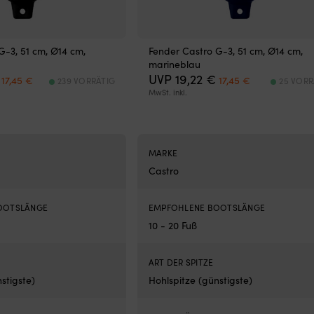
G-3, 51 cm, Ø14 cm,
Fender Castro G-3, 51 cm, Ø14 cm,
marineblau
Ursprünglicher
Aktueller
Ursprünglicher
Aktueller
UVP
19,22
€
17,45
€
17,45
€
239 VORRÄTIG
25 VORR
Preis
Preis
Preis
Preis
MwSt. inkl.
war:
ist:
war:
ist:
19,22 €
17,45 €.
19,22 €
17,45 €.
MARKE
Castro
OOTSLÄNGE
EMPFOHLENE BOOTSLÄNGE
10 - 20 Fuß
ART DER SPITZE
stigste)
Hohlspitze (günstigste)