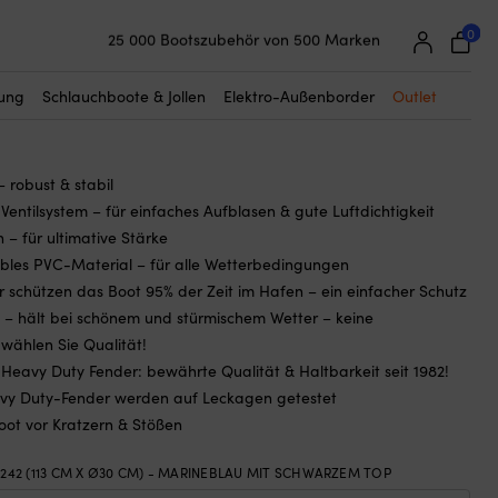
☓
warzer Spitze
0
25 000 Bootszubehör von 500 Marken
nder Dan-Fender Heavy Duty 1242, 113
Super einfache Preisgarantie
 cm, marineblau mit schwarzer Spitze
Begeisterte Kunden – 4,7/5 bei Trustpilot
tung
Schlauchboote & Jollen
Elektro-Außenborder
Outlet
 robust & stabil
Ventilsystem – für einfaches Aufblasen & gute Luftdichtigkeit
n – für ultimative Stärke
xibles PVC-Material – für alle Wetterbedingungen
r schützen das Boot 95% der Zeit im Hafen – ein einfacher Schutz
 – hält bei schönem und stürmischem Wetter – keine
wählen Sie Qualität!
avy Duty Fender: bewährte Qualität & Haltbarkeit seit 1982!
avy Duty-Fender werden auf Leckagen getestet
oot vor Kratzern & Stößen
1242 (113 CM X Ø30 CM) - MARINEBLAU MIT SCHWARZEM TOP