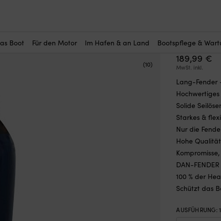
r Sie interessant?
er Dan-Fender Heavy Duty 1242, 113 cm, Ø30 cm, marineblau mit sch
Lang-Fe
cm, Ø30
das Boot
Für den Motor
Im Hafen & an Land
Bootspflege & War
189,99
€
(10)
MwSt. inkl.
Lang-Fender –
Hochwertiges 
Solide Seilöse
Starkes & fle
Nur die Fende
Hohe Qualität
Kompromisse, 
DAN-FENDER He
100 % der He
Schützt das B
AUSFÜHRUNG
: