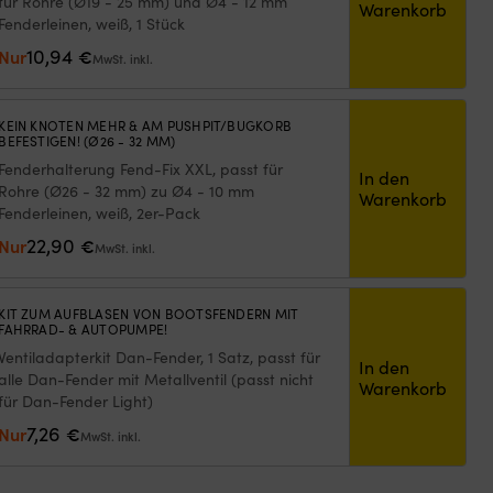
für Rohre (Ø19 - 25 mm) und Ø4 - 12 mm
Warenkorb
Fenderleinen, weiß, 1 Stück
10,94
Nur
€
MwSt. inkl.
KEIN KNOTEN MEHR & AM PUSHPIT/BUGKORB
BEFESTIGEN! (Ø26 - 32 MM)
Fenderhalterung Fend-Fix XXL, passt für
In den
Rohre (Ø26 - 32 mm) zu Ø4 - 10 mm
Warenkorb
Fenderleinen, weiß, 2er-Pack
22,90
Nur
€
MwSt. inkl.
KIT ZUM AUFBLASEN VON BOOTSFENDERN MIT
FAHRRAD- & AUTOPUMPE!
Ventiladapterkit Dan-Fender, 1 Satz, passt für
In den
alle Dan-Fender mit Metallventil (passt nicht
Warenkorb
für Dan-Fender Light)
7,26
Nur
€
MwSt. inkl.