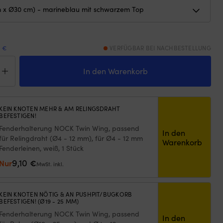
9 €
VERFÜGBAR BEI NACHBESTELLUNG
g-
der
In den Warenkorb
-
der
vy
y
KEIN KNOTEN MEHR & AM RELINGSDRAHT
BEFESTIGEN!
,
Fenderhalterung NOCK Twin Wing, passend
In den
für Relingdraht (Ø4 - 12 mm), für Ø4 - 12 mm
Warenkorb
Fenderleinen, weiß, 1 Stück
9,10
Nur
€
ineblau
MwSt. inkl.
warzer
ze
KEIN KNOTEN NÖTIG & AN PUSHPIT/BUGKORB
BEFESTIGEN! (Ø19 - 25 MM)
ge
Fenderhalterung NOCK Twin Wing, passend
In den