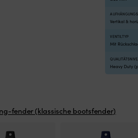
AUFHÄNGUNGS
Vertikal & hor
VENTILTYP
Mit Rückschla
QUALITÄTSNIV
Heavy Duty (
ng-fender (klassische bootsfender)