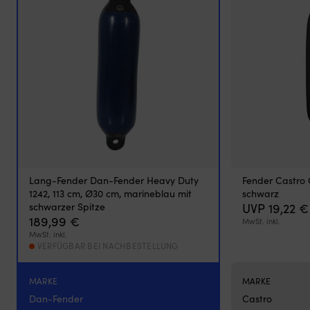
hat
und
es
insektenfrei
und
kühl
in
der
Nacht
haben
möchte
Geeignet
für
sowohl
Lang-Fender Dan-Fender Heavy Duty
Fender Castro 
Motorboot
1242, 113 cm, Ø30 cm, marineblau mit
schwarz
als
schwarzer Spitze
UVP
19,22
€
auch
189,99
€
MwSt. inkl.
Segelboot
MwSt. inkl.
VERFÜGBAR BEI NACHBESTELLUNG
MARKE
MARKE
Dan-Fender
Castro