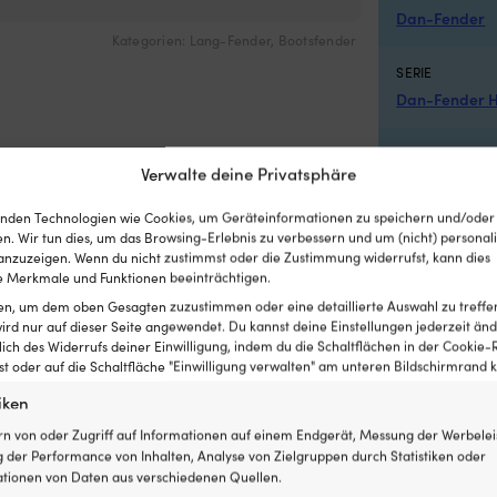
Dan-Fender
Kategorien:
Lang-Fender
,
Bootsfender
SERIE
Dan-Fender H
HERSTELLERF
Verwalte deine Privatsphäre
Black/Navy B
nden Technologien wie Cookies, um Geräteinformationen zu speichern und/oder
EAN
n. Wir tun dies, um das Browsing-Erlebnis zu verbessern und um (nicht) personali
nzuzeigen. Wenn du nicht zustimmst oder die Zustimmung widerrufst, kann dies
57055630440
 Merkmale und Funktionen beeinträchtigen.
ten, um dem oben Gesagten zuzustimmen oder eine detaillierte Auswahl zu treffe
LINK ZUM HERS
ird nur auf dieser Seite angewendet. Du kannst deine Einstellungen jederzeit änd
https://danf
lich des Widerrufs deiner Einwilligung, indem du die Schaltflächen in der Cookie-R
 oder auf die Schaltfläche "Einwilligung verwalten" am unteren Bildschirmrand kl
FARBE DES BO
iken
Blau
,
Schwar
rn von oder Zugriff auf Informationen auf einem Endgerät, Messung der Werbelei
 der Performance von Inhalten, Analyse von Zielgruppen durch Statistiken oder
tionen von Daten aus verschiedenen Quellen.
MODELL