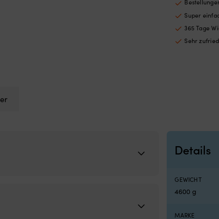
Bestellungen
 x 620 x 420 mm
Super einf
365 Tage Wi
Sehr zufrie
er
Details
GEWICHT
4600 g
MARKE