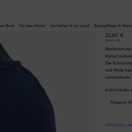
r Sie interessant?
fender
—
Fenderschutz für Kugelfender, A1 / NB40 (37 x Ø40 cm), 185
Fendersc
(10)
Ø40 cm)
das Boot
Für den Motor
Im Hafen & an Land
Bootspflege & War
22,90
€
MwSt. inkl.
Fenderschutz 
Rumpf reduzie
Die Schnürung
und Stelle ble
Lebensdauer. 
AUSFÜHRUNG
:
LIEFERUNG 6.4