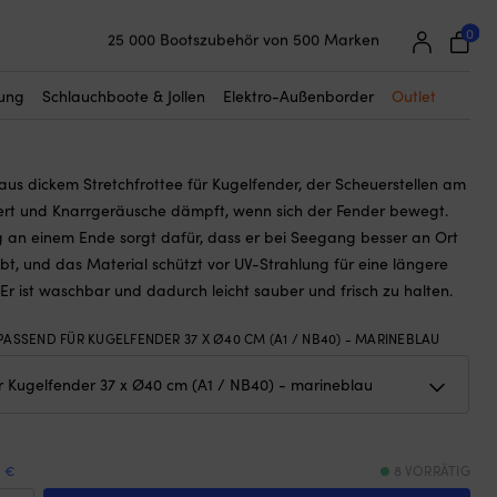
☓
2-Marine, marineblau
0
25 000 Bootszubehör von 500 Marken
hutz für Kugelfender, A1 / NB40 (37 x
Super einfache Preisgarantie
, 1852-Marine, marineblau
Begeisterte Kunden – 4,7/5 bei Trustpilot
tung
Schlauchboote & Jollen
Elektro-Außenborder
Outlet
aus dickem Stretchfrottee für Kugelfender, der Scheuerstellen am
rt und Knarrgeräusche dämpft, wenn sich der Fender bewegt.
 an einem Ende sorgt dafür, dass er bei Seegang besser an Ort
ibt, und das Material schützt vor UV-Strahlung für eine längere
Er ist waschbar und dadurch leicht sauber und frisch zu halten.
PASSEND FÜR KUGELFENDER 37 X Ø40 CM (A1 / NB40) - MARINEBLAU
9 €
8 VORRÄTIG