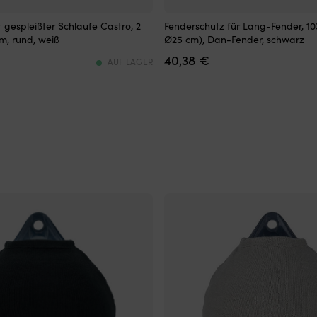
Fenderschutz
t gespleißter Schlaufe Castro, 2
Fenderschutz für Lang-Fender, 10
für
m, rund, weiß
Ø25 cm), Dan-Fender, schwarz
Lang-
40,38
€
Fender
AUF LAGER
mit
schlanker
Passform
und
hoher
UV-
Beständigkeit,
der
in
Sonne
und
higes
Witterung
lon
länger
hält.
Er
frischt
schmutzige
Bootsfender
auf