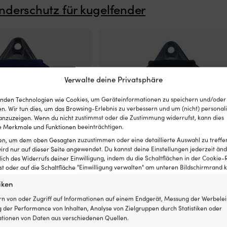
nderschutz für kugelfender
Verwalte deine Privatsphäre
nden Technologien wie Cookies, um Geräteinformationen zu speichern und/oder
n. Wir tun dies, um das Browsing-Erlebnis zu verbessern und um (nicht) personali
nzuzeigen. Wenn du nicht zustimmst oder die Zustimmung widerrufst, kann dies
 Merkmale und Funktionen beeinträchtigen.
ten, um dem oben Gesagten zuzustimmen oder eine detaillierte Auswahl zu treffe
ird nur auf dieser Seite angewendet. Du kannst deine Einstellungen jederzeit änd
lich des Widerrufs deiner Einwilligung, indem du die Schaltflächen in der Cookie-R
 oder auf die Schaltfläche "Einwilligung verwalten" am unteren Bildschirmrand kl
iken
ür Kugelfender, A2 / NB50
Fenderschutz für Kugelfender, A2 / 
 1852-Marine, marineblau
(49 x Ø46 cm), 1852-Marine, schwar
rn von oder Zugriff auf Informationen auf einem Endgerät, Messung der Werbelei
25,66
€
 der Performance von Inhalten, Analyse von Zielgruppen durch Statistiken oder
MwSt. inkl.
tionen von Daten aus verschiedenen Quellen.
RÄTIG (KANN NACHBESTELLT
4 VORRÄTIG (KANN NACHBEST