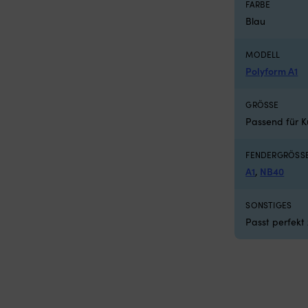
FARBE
 x 620 x 420 mm
Blau
MODELL
Polyform A1
GRÖSSE
Passend für K
FENDERGRÖSSE
A1
,
NB40
SONSTIGES
Passt perfekt