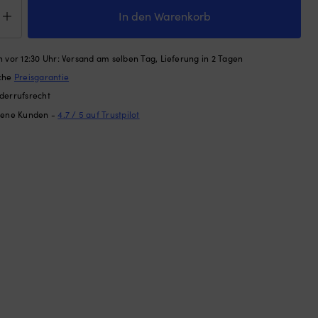
derschutz
In den Warenkorb
lfender,
 vor 12:30 Uhr: Versand am selben Tag, Lieferung in 2 Tagen
0
ache
Preisgarantie
derrufsrecht
dene Kunden -
4.7 / 5 auf Trustpilot
,
2-
ine,
ineblau
ge