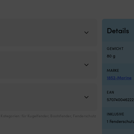
Details
GEWICHT
80 g
MARKE
1852-Marine
EAN
570740046222
INKLUSIVE
Kategorien:
für Kugelfender
,
Bootsfender
,
Fenderschutz
1 Fenderschut