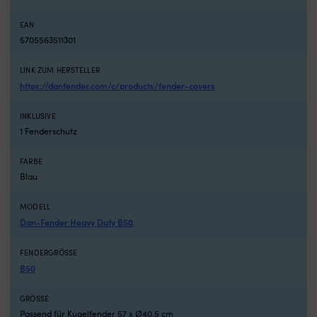
einsatzbereit
a
5
f
EAN
Vorwärts-
Po
5705563511301
und
–
3
sc
LINK ZUM HERSTELLER
Rückwärtsgänge
v
https://danfender.com/c/products/fender-covers
sorgen
I
für
u
INKLUSIVE
eine
lä
1 Fenderschutz
klare
Lu
Geschwindigkeitskontrolle
fü
Passend
g
FARBE
für
B
Blau
mehrere
d
Minn
W
MODELL
Kota-
a
Dan-Fender Heavy Duty B50
Serien
m
über
–
FENDERGRÖSSE
viele
pe
Modelljahre
w
B50
Praktisches
m
Ersatzteil,
L
GRÖSSE
das
m
Passend für Kugelfender 57 x Ø40.5 cm