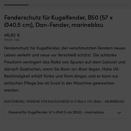
1
2
3
4
5
Schalter,
M
Fenderschutz für Kugelfender, B50 (57 x
Schalter Minn Kota Endura, 5 vorwärts / 3 rückwärts
M
der
d
Ø40.5 cm), Dan-Fender, marineblau
ein
AUF LAGER
Si
36,70
€
defektes
e
46,82
€
Teil
ü
MwSt. inkl.
in
Ih
Fenderschutz für Kugelfender, der verschmutzten Fendern neues
der
L
Gasreglerung
l
Leben verleiht und neue vor Verschleiß schützt. Die schlanke
ersetzt
o
Passform verringert das Risiko von Spuren auf dem Gelcoat und
und
h
dämpft Quietschen, wenn Sie Boot-an-Boot liegen. Hohe UV-
den
u
Beständigkeit erhält Farbe und Form länger, und er kann zur
Elektro-
d
Außenborder
I
einfachen Pflege bei 40 Grad in der Maschine gewaschen
wieder
fr
werden.
einsatzbereit
v
macht.
I
AUSFÜHRUNG
:
PASSEND FÜR KUGELFENDER 57 X Ø40.5 CM (B50) - MARINEBLAU
Er
z
hat
h
5
B
Vorwärtsgänge
m
und
G