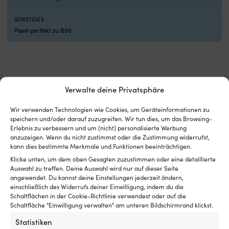
man
Ro
an
i
SONSTIGES
Bord
h
Passt perfekt zu B50
haben
u
sollte,
e
wenn
in
die
u
Gasreglerung
kü
Vergleiche mit anderen Bestsellern in
hakt
in
Verwalte deine Privatsphäre
fenderschutz für kugelfender
Original-
d
Ersatzteilnummer
N
Wir verwenden Technologien wie Cookies, um Geräteinformationen zu
2064028
h
speichern und/oder darauf zuzugreifen. Wir tun dies, um das Browsing-
für
m
Erlebnis zu verbessern und um (nicht) personalisierte Werbung
einfachere
G
anzuzeigen. Wenn du nicht zustimmst oder die Zustimmung widerrufst,
Zuordnung
fü
kann dies bestimmte Merkmale und Funktionen beeinträchtigen.
Frühere
s
Artikelnummer
M
Klicke unten, um dem oben Gesagten zuzustimmen oder eine detaillierte
2064023
al
Auswahl zu treffen. Deine Auswahl wird nur auf dieser Seite
angewendet. Du kannst deine Einstellungen jederzeit ändern,
erleichtert
a
einschließlich des Widerrufs deiner Einwilligung, indem du die
das
S
Schaltflächen in der Cookie-Richtlinie verwendest oder auf die
Upgrade
Schaltfläche "Einwilligung verwalten" am unteren Bildschirmrand klickst.
Mit
Schalter
Statistiken
Minn