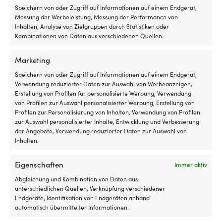
Kota
Speichern von oder Zugriff auf Informationen auf einem Endgerät,
Endura,
Messung der Werbeleistung, Messung der Performance von
Fenderschutz für Kugelfender, B50 (57 x
Fenderschutz für Kugelfende
5
Inhalten, Analyse von Zielgruppen durch Statistiken oder
Ø40.5 cm), Dan-Fender, marineblau
(37 x Ø40 cm), 1852-Marine
vorwärts
Kombinationen von Daten aus verschiedenen Quellen.
4 VORRÄTIG
8 VORRÄTIG
/
46,82
€
22,90
€
3
MwSt. inkl.
MwSt. inkl.
Marketing
rückwärts
tauschst
Speichern von oder Zugriff auf Informationen auf einem Endgerät,
du
Verwendung reduzierter Daten zur Auswahl von Werbeanzeigen,
GRÖSSE
GRÖSSE
einen
Erstellung von Profilen für personalisierte Werbung, Verwendung
Passend für Kugelfender 57 x
Passend für Kugelfende
verschlissenen
von Profilen zur Auswahl personalisierter Werbung, Erstellung von
Ø40.5 cm
cm
oder
Profilen zur Personalisierung von Inhalten, Verwendung von Profilen
defekten
zur Auswahl personalisierter Inhalte, Entwicklung und Verbesserung
Schalter
der Angebote, Verwendung reduzierter Daten zur Auswahl von
SONSTIGES
SONSTIGES
in
Inhalten.
Passt perfekt zu B50
Passt perfekt zu A1 & N
der
Gasreglerung
Eigenschaften
Immer aktiv
aus
FARBE
FARBE
und
Abgleichung und Kombination von Daten aus
Blau
Blau
bekommst
unterschiedlichen Quellen, Verknüpfung verschiedener
wieder
Endgeräte, Identifikation von Endgeräten anhand
eine
MARKE
MARKE
automatisch übermittelter Informationen.
sichere
Dan-Fender
1852-Marine