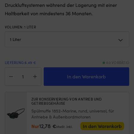
Gewichten
Druckluftsystemen während der Lagerung mit einer
5
am
od
Haltbarkeit von mindestens 36 Monaten.
unteren
7
Rand
wä
–
VOLUMEN
:
1 LITER
Bi
hält
zu
das
Au
Moskitonetz
z
an
Au
Ort
u
und
u
LIEFERUNG 6.49 €
60 VORRÄTIG
Stelle,
di
Frostschutzmittel
egal
üb
Kemetyl
In den Warenkorb
ob
W
T-
die
zu
99,5,
Luke
ha
Frostschutz,
angelehnt
|
zur
ZUR KONSERVIERUNG VON ANTRIEB UND
oder
Au
GETRIEBEGEHÄUSE
Konservierung
offen
Sc
von
Spülmuffe 1852-Marine, rund, universal, für
ist
in
Toiletten-
Antriebe & Außenbordmotoren
(die
Hü
&
Höhe
bi
12,78
Nur
€
In den Warenkorb
Frischwassersystemen,
MwSt. inkl.
des
di
Ethanol,