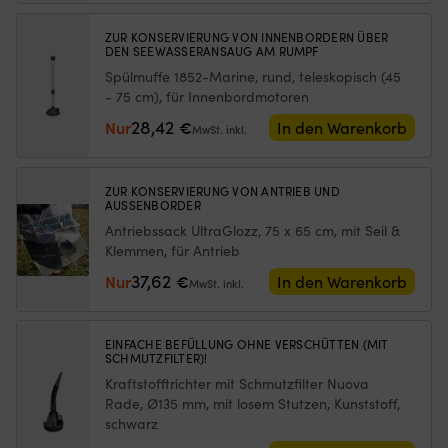
Netzes
vo
gebrauchsfertig,
begrenzt,
Be
1
ZUR KONSERVIERUNG VON INNENBORDERN ÜBER
wie
M
Liter
DEN SEEWASSERANSAUG AM RUMPF
weit
Au
Menge
Spülmuffe 1852-Marine, rund, teleskopisch (45
die
–
- 75 cm), für Innenbordmotoren
Luke
zi
geöffnet
a
28,42
Nur
€
In den Warenkorb
MwSt. inkl.
werden
de
kann)
Sc
Passend
di
ZUR KONSERVIERUNG VON ANTRIEB UND
für
Bo
AUSSENBORDER
Luken
bl
Antriebssack UltraGlozz, 75 x 65 cm, mit Seil &
mit
si
Klemmen, für Antrieb
maximalen
in
Außenmaßen
S
37,62
Nur
€
In den Warenkorb
MwSt. inkl.
von
au
620
K
mm
a
EINFACHE BEFÜLLUNG OHNE VERSCHÜTTEN (MIT
x
üb
SCHMUTZFILTER)!
620
d
Kraftstofftrichter mit Schmutzfilter Nuova
mm
Mu
–
au
Rade, Ø135 mm, mit losem Stutzen, Kunststoff,
für
we
schwarz
mittelgroße
pr