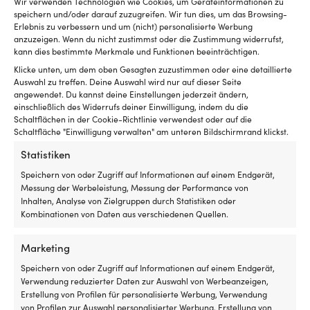
Vergleiche mit anderen Bestsellern in
Wir verwenden Technologien wie Cookies, um Geräteinformationen zu
Ko
speichern und/oder darauf zuzugreifen. Wir tun dies, um das Browsing-
ist
giftfreie glykol & frostschutzmittel
Erlebnis zu verbessern und um (nicht) personalisierte Werbung
D
anzuzeigen. Wenn du nicht zustimmst oder die Zustimmung widerrufst,
ka
kann dies bestimmte Merkmale und Funktionen beeinträchtigen.
d
Klicke unten, um dem oben Gesagten zuzustimmen oder eine detaillierte
Mu
Auswahl zu treffen. Deine Auswahl wird nur auf dieser Seite
a
angewendet. Du kannst deine Einstellungen jederzeit ändern,
nu
einschließlich des Widerrufs deiner Einwilligung, indem du die
u
Schaltflächen in der Cookie-Richtlinie verwendest oder auf die
be
Schaltfläche "Einwilligung verwalten" am unteren Bildschirmrand klickst.
Be
Lu
Statistiken
na
Speichern von oder Zugriff auf Informationen auf einem Endgerät,
od
Messung der Werbeleistung, Messung der Performance von
ab
Inhalten, Analyse von Zielgruppen durch Statistiken oder
W
Kombinationen von Daten aus verschiedenen Quellen.
ei
si
B
Marketing
bz
P
Speichern von oder Zugriff auf Informationen auf einem Endgerät,
Re
Verwendung reduzierter Daten zur Auswahl von Werbeanzeigen,
Frostschutzmittel Kemetyl T-99,5,
Organisches F
Be
Erstellung von Profilen für personalisierte Werbung, Verwendung
Frostschutz, zur Konservierung von
Frostguard Or
5
von Profilen zur Auswahl personalisierter Werbung, Erstellung von
Toiletten- & Frischwassersystemen, Ethanol,
von Motor, Toi