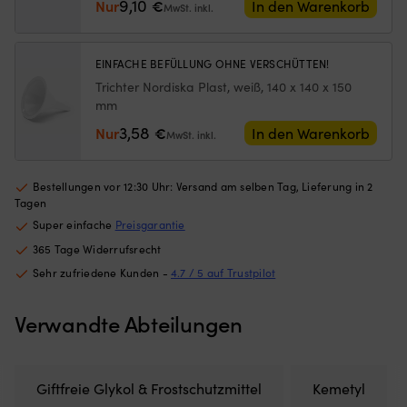
9,10
Nur
€
In den Warenkorb
MwSt. inkl.
Bootsluken
b
Netz
Sc
aus
W
feinmaschigem
5
EINFACHE BEFÜLLUNG OHNE VERSCHÜTTEN!
Polyester
od
Trichter Nordiska Plast, weiß, 140 x 140 x 150
–
7
mm
schützt
Au
3,58
Nur
€
vor
je
In den Warenkorb
MwSt. inkl.
Insekten
n
und
Ak
lässt
In
Bestellungen vor 12:30 Uhr: Versand am selben Tag, Lieferung in 2
Luft
16
Tagen
für
G
Super einfache
Preisgarantie
gute
C
365 Tage Widerrufsrecht
Belüftung
Pa
durchströmen
u
Sehr zufriedene Kunden -
4.7 / 5 auf Trustpilot
Wird
Si
außen
fü
Verwandte Abteilungen
montiert
er
–
Si
perfekt,
W
wenn
Ko
Giftfreie Glykol & Frostschutzmittel
Kemetyl
man
–