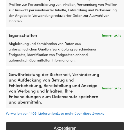
Au
Profilen zur Personalisierung von Inhalten, Verwendung von Profilen
gebrauchsfertig, 1 Liter
Frischwassersy
fü
zur Auswahl personalisierter Inhalte, Entwicklung und Verbesserung
konzentriert, g
60 VORRÄTIG
S
der Angebote, Verwendung reduzierter Daten zur Auswahl von
8,18
€
276 VORRÄTI
Sc
Inhalten.
UVP
34,86
MwSt. inkl.
S
MwSt. inkl.
u
Eigenschaften
Immer aktiv
T
in
Abgleichung und Kombination von Daten aus
MARKE
MARKE
Uf
unterschiedlichen Quellen, Verknüpfung verschiedener
Di
Kemetyl
NOCK
Endgeräte, Identifikation von Endgeräten anhand
Ta
automatisch übermittelter Informationen.
wi
ho
VERWENDUNGS
Gewährleistung der Sicherheit, Verhinderung
a
VERWENDUNGSBEREICH VON GLYKOL
Für Toiletten
und Aufdeckung von Betrug und
de
Für Toiletten- & Frischwassersysteme
Frischwasse
Fehlerbehebung, Bereitstellung und Anzeige
Hü
Immer aktiv
von Werbung und Inhalten, Ihre
Motorenlag
ge
Entscheidungen zum Datenschutz speichern
–
und übermitteln.
fü
VOLUMEN VON GLYKOL
VOLUMEN VON
ei
Verwalten von 1408-Lieferanten
Lese mehr über diese Zwecke
1 Liter
4 Liter
fl
Pr
u
Akzeptieren