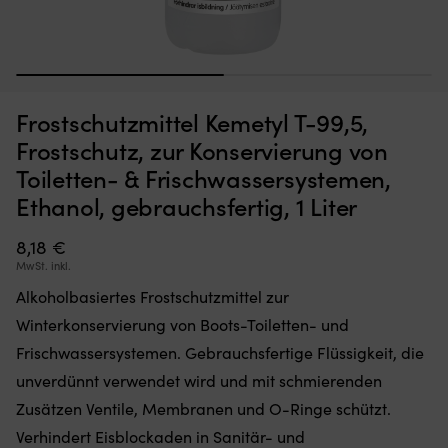
1
2
Moskitonetz,
Au
Moskitonetz für Boot (Decksluke) NOCK Bug Barrier Medium,
A
das
Sc
620 x 620 x 420 mm
m
Frostschutzmittel Kemetyl T-99,5,
Sie
in
einfach
Hü
AUF LAGER
Frostschutz, zur Konservierung von
32,10
€
über
di
Toiletten- & Frischwassersystemen,
Ihre
vo
Luke
Be
Ethanol, gebrauchsfertig, 1 Liter
legen
bi
oder
M
8,18
€
hängen,
Au
MwSt. inkl.
um
bl
den
di
Alkoholbasiertes Frostschutzmittel zur
Innenraum
Bo
Winterkonservierung von Boots-Toiletten- und
frei
in
von
S
Frischwassersystemen. Gebrauchsfertige Flüssigkeit, die
Insekten
au
unverdünnt verwendet wird und mit schmierenden
zu
u
halten
d
Zusätzen Ventile, Membranen und O-Ringe schützt.
Band
ka
Verhindert Eisblockaden in Sanitär- und
mit
zw