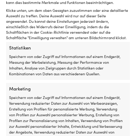
kann dies bestimmte Merkmale und Funktionen beeinträchtigen.
Bootsluken
N
20 g
Netz
fü
Klicke unten, um dem oben Gesagten zuzustimmen oder eine detaillierte
aus
ko
Auswahl zu treffen. Deine Auswahl wird nur auf dieser Seite
feinmaschigem
T
MARKE
angewendet. Du kannst deine Einstellungen jederzeit ändern,
Polyester
–
einschließlich des Widerrufs deiner Einwilligung, indem du die
Fladen Fishing
Schaltflächen in der Cookie-Richtlinie verwendest oder auf die
–
mi
Schaltfläche "Einwilligung verwalten" am unteren Bildschirmrand klickst.
schützt
Kr
EAN
vor
fü
Statistiken
Insekten
zu
7333109023599
und
Ha
Speichern von oder Zugriff auf Informationen auf einem Endgerät,
lässt
2
Messung der Werbeleistung, Messung der Performance von
LINK ZUM HERSTELLER
Luft
Gr
Inhalten, Analyse von Zielgruppen durch Statistiken oder
https://fladenfishing.se/produkt/fotvarmare-2p/
für
au
Kombinationen von Daten aus verschiedenen Quellen.
gute
je
Belüftung
Se
DIMENSIONEN
Marketing
durchströmen
(7
70 x 90 mm
Wird
m
Speichern von oder Zugriff auf Informationen auf einem Endgerät,
außen
u
Verwendung reduzierter Daten zur Auswahl von Werbeanzeigen,
montiert
4
Erstellung von Profilen für personalisierte Werbung, Verwendung
SONSTIGES
–
m
von Profilen zur Auswahl personalisierter Werbung, Erstellung von
Hält bis zu 6 Stunden. Selbstklebend.
perfekt,
fü
Profilen zur Personalisierung von Inhalten, Verwendung von Profilen
wenn
fl
zur Auswahl personalisierter Inhalte, Entwicklung und Verbesserung
man
Gr
der Angebote, Verwendung reduzierter Daten zur Auswahl von