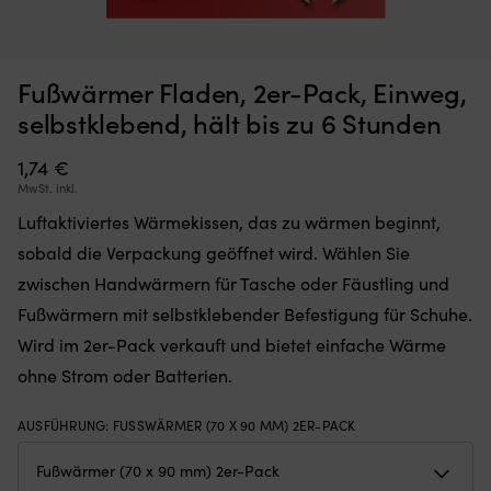
Fußwärmer Fladen, 2er-Pack, Einweg,
Moskitonetz,
St
Moskitonetz für Boot (Decksluke) NOCK Bug Barrier Medium,
S
das
u
selbstklebend, hält bis zu 6 Stunden
620 x 620 x 420 mm
Sie
ro
einfach
A
AUF LAGER
1,74
€
32,10
€
über
/
MwSt. inkl.
Ihre
Ta
Luke
di
Luftaktiviertes Wärmekissen, das zu wärmen beginnt,
legen
fü
sobald die Verpackung geöffnet wird. Wählen Sie
oder
fa
hängen,
al
zwischen Handwärmern für Tasche oder Fäustling und
um
pe
Fußwärmern mit selbstklebender Befestigung für Schuhe.
den
ge
Innenraum
ist
Wird im 2er-Pack verkauft und bietet einfache Wärme
frei
Id
ohne Strom oder Batterien.
von
fü
Insekten
d
zu
Bo
AUSFÜHRUNG
:
FUSSWÄRMER (70 X 90 MM) 2ER-PACK
halten
–
Band
We
mit
Le