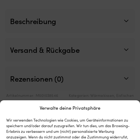
Netzes
u
begrenzt,
ra
wie
H
Beschreibung
weit
a
die
St
Luke
He
geöffnet
a
werden
P
Versand & Rückgabe
kann)
G
Passend
(P
für
fü
Luken
h
mit
St
Rezensionen (0)
maximalen
Ve
Außenmaßen
N
von
mi
Artikelnummer:
M501038546
Kategorien:
Wärmekissen
,
Eisfischen
620
st
mm
G
Verwalte deine Privatsphäre
x
fü
620
s
Details
mm
La
Wir verwenden Technologien wie Cookies, um Geräteinformationen zu
speichern und/oder darauf zuzugreifen. Wir tun dies, um das Browsing-
–
St
Erlebnis zu verbessern und um (nicht) personalisierte Werbung
für
Gr
anzuzeigen. Wenn du nicht zustimmst oder die Zustimmung widerrufst,
mittelgroße
a
GEWICHT