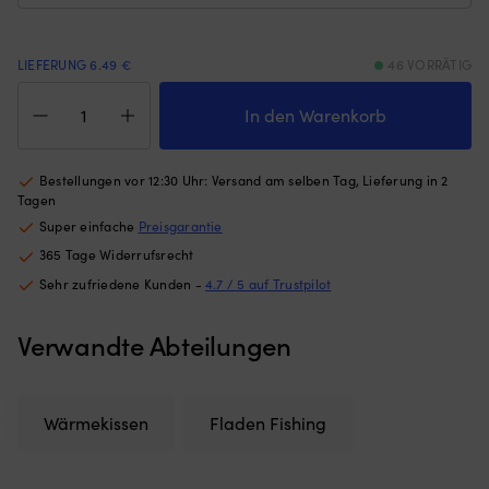
Gewichten
Re
am
u
unteren
je
LIEFERUNG 6.49 €
46 VORRÄTIG
Rand
Ar
Fußwärmer
–
v
Fladen,
In den Warenkorb
hält
Au
2er-
das
G
Pack,
Moskitonetz
G
Einweg,
Bestellungen vor 12:30 Uhr: Versand am selben Tag, Lieferung in 2
an
5
selbstklebend,
Tagen
Ort
x
hält
und
37
Super einfache
Preisgarantie
bis
Stelle,
x
365 Tage Widerrufsrecht
zu
egal
3
6
Sehr zufriedene Kunden -
4.7 / 5 auf Trustpilot
ob
m
Stunden
die
fü
Menge
Luke
g
Verwandte Abteilungen
angelehnt
od
oder
s
offen
G
ist
Be
Wärmekissen
Fladen Fishing
(die
g
Höhe
Fe
des
S