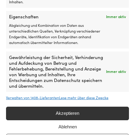
Luken
lä
Inhalten.
mit
Rollo
Eigenschaften
Immer aktiv
innen
hat
Abgleichung und Kombination von Daten aus
und
unterschiedlichen Quellen, Verknüpfung verschiedener
es
Endgeräte, Identifikation von Endgeräten anhand
insektenfrei
automatisch übermittelter Informationen.
und
kühl
Outlet-Produkte, die dir gefallen
Gewährleistung der Sicherheit, Verhinderung
in
und Aufdeckung von Betrug und
der
könnten
Fehlerbehebung, Bereitstellung und Anzeige
Nacht
Immer aktiv
von Werbung und Inhalten, Ihre
haben
Entscheidungen zum Datenschutz speichern
möchte
und übermitteln.
Geeignet
für
sowohl
Verwalten von 1408-Lieferanten
Lese mehr über diese Zwecke
Motorboot
als
Akzeptieren
auch
Segelboot
Ablehnen