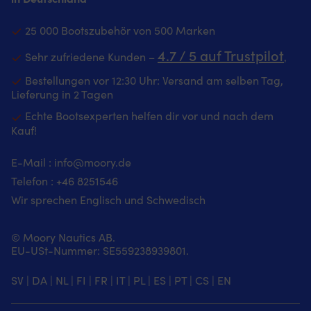
Flur
Fußmatte
oder
mit
25 000 Bootszubehör von 500 Marken
Badezimmer.
maritimem
|
Design,
4.7 / 5 auf Trustpilot
Sehr zufriedene Kunden –
‚
Fußmatte
nautischen
mit
Signalflaggen
Bestellungen vor 12:30 Uhr: Versand am selben Tag,
marineblauem
–
Lieferung in 2 Tagen
Design
sorgt
Echte Bootsexperten helfen dir vor und nach dem
und
für
Kauf!
"Välkommen"-
Wohlfühlatmosphäre
Botschaft
an
–
Bord
E-Mail :
info@moory.de
sorgt
Strapazierfähige
Telefon :
+46 8251
546
für
Nylonoberfläche
Wohlfühlatmosphäre
–
Wir sprechen Englisch und Schwedisch
an
hält
Bord
täglicher
Strapazierfähige
Beanspruchung
© Moory Nautics AB.
Polyester-
im
EU-USt-Nummer: SE559238939801.
Oberfläche
Bootsbereich
–
stand
SV
|
DA
|
NL
|
FI
|
FR
|
IT
|
PL
|
ES
|
PT
|
CS
|
EN
hält
Gummirückseite
täglicher
–