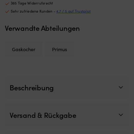
be
365 Tage Widerrufsrecht
de
Sehr zufriedene Kunden -
4.7 / 5 auf Trustpilot
Ka
au
zu
Verwandte Abteilungen
si
od
si
zu
Gaskocher
Primus
w
Si
e
mö
W
de
Beschreibung
St
ni
v
wi
lä
Versand & Rückgabe
er
si
vo
fl