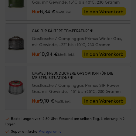
Luken
Ko
Gas, mit Gewinde, 15°C bis 40°C, 230 Gramm
mit
u
6,34
Nur
€
In den Warenkorb
Rollo
Ar
MwSt. inkl.
innen
N
hat
Kl
und
bi
GAS FÜR KÄLTERE TEMPERATUREN!
es
ei
Gasflasche / Campinggas Primus Winter Gas,
insektenfrei
b
mit Gewinde, -22° bis +10°C, 230 Gramm
und
zu
kühl
Si
10,94
Nur
€
In den Warenkorb
MwSt. inkl.
in
i
der
Bo
Nacht
au
UMWELTFREUNDLICHERE GASOPTION FÜR DIE
haben
d
MEISTEN SITUATIONEN!
möchte
Fe
Gasflasche / Campinggas Primus SIP Power
Geeignet
od
Gas, mit Gewinde, -15° bis +25°C, 230 Gramm
für
a
sowohl
St
9,10
Nur
€
In den Warenkorb
MwSt. inkl.
Motorboot
Di
als
6
auch
Si
Bestellungen vor 12:30 Uhr: Versand am selben Tag, Lieferung in 2
Segelboot
er
Tagen
es
Super einfache
Preisgarantie
Ih