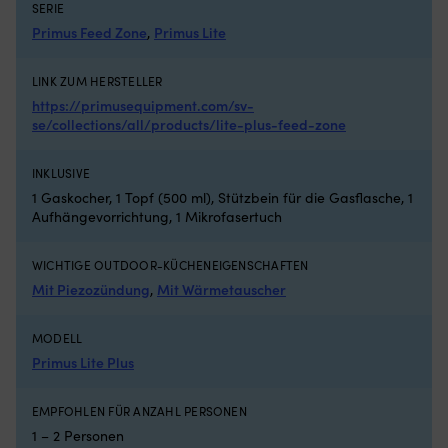
U
SERIE
ge
Primus Feed Zone
,
Primus Lite
Ma
ge
LINK ZUM HERSTELLER
w
si
https://primusequipment.com/sv-
in
se/collections/all/products/lite-plus-feed-zone
ma
U
INKLUSIVE
pr
ma
1 Gaskocher, 1 Topf (500 ml), Stützbein für die Gasflasche, 1
D
Aufhängevorrichtung, 1 Mikrofasertuch
ve
wa
WICHTIGE OUTDOOR-KÜCHENEIGENSCHAFTEN
B
Mit Piezozündung
,
Mit Wärmetauscher
so
fü
zu
MODELL
Wi
Primus Lite Plus
g
fe
Un
EMPFOHLEN FÜR ANZAHL PERSONEN
u
1 – 2 Personen
di