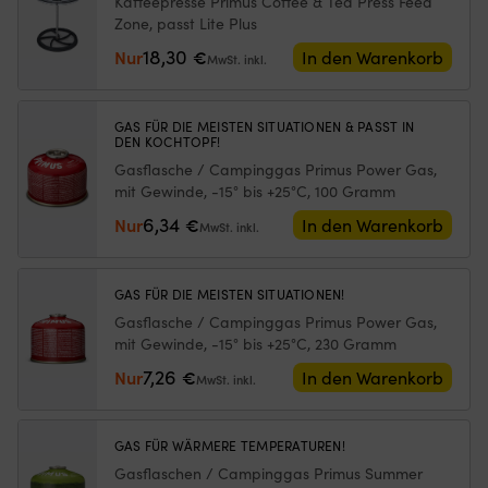
Kaffeepresse Primus Coffee & Tea Press Feed
System
Bootsluken
N
Zone, passt Lite Plus
Feed
Netz
st
Zone,
18,30
aus
Nur
€
u
In den Warenkorb
MwSt. inkl.
1500
feinmaschigem
ist
W,
Polyester
pf
mit
–
Wa
GAS FÜR DIE MEISTEN SITUATIONEN & PASST IN
integrierter
schützt
U
DEN KOCHTOPF!
Piezozündung
vor
ge
Gasflasche / Campinggas Primus Power Gas,
+
Insekten
Ma
mit Gewinde, -15° bis +25°C, 100 Gramm
Kochtopf
und
ei
(500
lässt
si
6,34
Nur
€
In den Warenkorb
MwSt. inkl.
ml)
Luft
fü
Menge
für
d
gute
Bo
GAS FÜR DIE MEISTEN SITUATIONEN!
Belüftung
u
Gasflasche / Campinggas Primus Power Gas,
durchströmen
so
mit Gewinde, -15° bis +25°C, 230 Gramm
Wird
Ta
außen
W
7,26
Nur
€
In den Warenkorb
MwSt. inkl.
montiert
Si
–
zw
perfekt,
le
GAS FÜR WÄRMERE TEMPERATUREN!
wenn
Mo
man
De
Gasflaschen / Campinggas Primus Summer