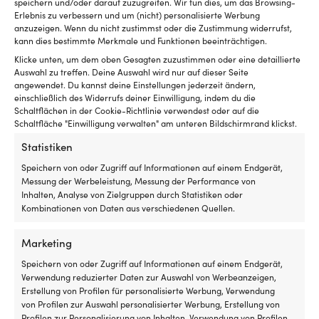
41
speichern und/oder darauf zuzugreifen. Wir tun dies, um das Browsing-
40% Propan & 60% Isobutan. (Winter Gas) 20% Propan &
Erlebnis zu verbessern und um (nicht) personalisierte Werbung
x
80% Isobutan
anzuzeigen. Wenn du nicht zustimmst oder die Zustimmung widerrufst,
7
kann dies bestimmte Merkmale und Funktionen beeinträchtigen.
ce
2.
BRENNSTOFF
Klicke unten, um dem oben Gesagten zuzustimmen oder eine detaillierte
ki
Auswahl zu treffen. Deine Auswahl wird nur auf dieser Seite
Propan / Butangas
ei
angewendet. Du kannst deine Einstellungen jederzeit ändern,
pr
einschließlich des Widerrufs deiner Einwilligung, indem du die
W
Schaltflächen in der Cookie-Richtlinie verwendest oder auf die
MATERIAL DER KESSEL/TOPF
Schaltfläche "Einwilligung verwalten" am unteren Bildschirmrand klickst.
o
Harteloxiertes Aluminium, Kork & biobasierter Kunststoff
Ar
Statistiken
w
SONSTIGES
ge
Speichern von oder Zugriff auf Informationen auf einem Endgerät,
Ge
Der Brenner & 1 x 100 Gramm Power Gas passen in den
Messung der Werbeleistung, Messung der Performance von
u
Topf für eine einfache Aufbewahrung.
Inhalten, Analyse von Zielgruppen durch Statistiken oder
ei
Kombinationen von Daten aus verschiedenen Quellen.
Ve
ART DES GASKOCHERS
a
Marketing
Oberflächenmontiert
wi
si
Speichern von oder Zugriff auf Informationen auf einem Endgerät,
N
Verwendung reduzierter Daten zur Auswahl von Werbeanzeigen,
De
Erstellung von Profilen für personalisierte Werbung, Verwendung
o
von Profilen zur Auswahl personalisierter Werbung, Erstellung von
Ar
Profilen zur Personalisierung von Inhalten, Verwendung von Profilen