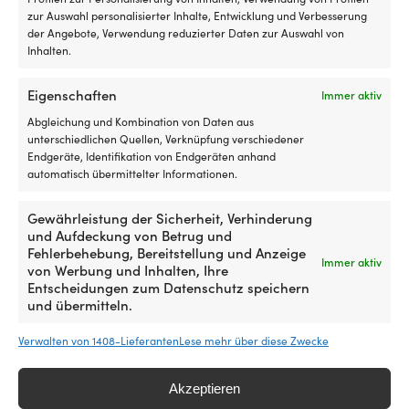
Vergleiche mit anderen Bestsellern in
10
zur Auswahl personalisierter Inhalte, Entwicklung und Verbesserung
gaskocher
x
der Angebote, Verwendung reduzierter Daten zur Auswahl von
47
Inhalten.
x
9
Eigenschaften
Immer aktiv
ce
3
Abgleichung und Kombination von Daten aus
ki
unterschiedlichen Quellen, Verknüpfung verschiedener
br
Endgeräte, Identifikation von Endgeräten anhand
u
automatisch übermittelter Informationen.
di
fü
Gewährleistung der Sicherheit, Verhinderung
m
und Aufdeckung von Betrug und
Ko
Fehlerbehebung, Bereitstellung und Anzeige
k
Immer aktiv
von Werbung und Inhalten, Ihre
zu
Entscheidungen zum Datenschutz speichern
al
und übermitteln.
Si
mi
Rü
Verwalten von 1408-Lieferanten
Lese mehr über diese Zwecke
Gaskocher / Sturmkocher Primus Lite
Gaskocher / Stur
v
Plus Stove System Feed Zone, 1500 W,
2200 W, mit integ
od
mit integrierter Piezozündung +
Akzeptieren
9 VORRÄTIG
al
Kochtopf (500 ml)
UVP
59,99
€