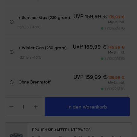
Netzes
a
begrenzt,
B
wie
d
Ursprünglich
Aktuel
UVP
159,99
€
139,99
€
+ Summer Gas (230 gram)
weit
ri
MwSt. inkl.
die
Wi
15°C bis 40°C
1 VORRÄTIG
Luke
zu
geöffnet
fi
werden
Lä
Ursprüngliche
Aktuel
UVP
169,99
€
149,99
€
+ Winter Gas (230 gram)
kann)
si
MwSt. inkl.
Passend
vo
-22° bis +10°C
1 VORRÄTIG
für
fl
Luken
z
mit
u
Ursprünglich
Aktuel
UVP
159,99
€
maximalen
be
139,99
€
Ohne Brennstoff
Außenmaßen
be
MwSt. inkl.
von
de
1 VORRÄTIG
620
Ve
Gaskocher
mm
nu
/
x
w
In den Warenkorb
Sturmkocher
620
Pl
Primus
mm
6
Lite
–
Po
Plus
für
hä
BRÜHEN SIE KAFFEE UNTERWEGS!
Stove
mittelgroße
ak