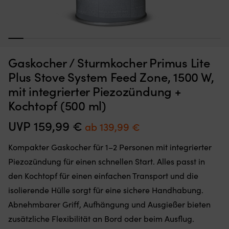
1
2
3
4
5
6
7
8
9
10
11
12
13
14
Moskitonetz,
Kl
Moskitonetz für Boot (Decksluke) NOCK Bug Barrier Medium,
K
das
mi
620 x 620 x 420 mm
S
Gaskocher / Sturmkocher Primus Lite
Sie
6
einfach
Si
AUF LAGER
Plus Stove System Feed Zone, 1500 W,
32,10
€
über
fü
mit integrierter Piezozündung +
Ihre
d
Luke
ri
Kochtopf (500 ml)
legen
Wi
oder
a
UVP
159,99
€
Ursprünglicher
Aktueller
ab
139,99
€
hängen,
Bo
Preis
Preis
um
Er
Kompakter Gaskocher für 1–2 Personen mit integrierter
den
lä
war:
ist:
Innenraum
si
Piezozündung für einen schnellen Start. Alles passt in
159,99 €
ab
frei
ko
den Kochtopf für einen einfachen Transport und die
von
fl
139,99 €.
Insekten
z
isolierende Hülle sorgt für eine sichere Handhabung.
zu
u
Abnehmbarer Griff, Aufhängung und Ausgießer bieten
halten
be
Band
b
zusätzliche Flexibilität an Bord oder beim Ausflug.
mit
Ve