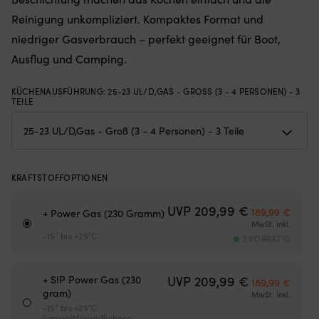
für
la
Reinigung unkompliziert. Kompaktes Format und
gleichmäßige
Le
Wärmeverteilung
niedriger Gasverbrauch – perfekt geeignet für Boot,
An
und
Br
Ausflug und Camping.
halten
ul
auch
Wi
rauer
KÜCHENAUSFÜHRUNG
:
25-23 UL/D,GAS - GROSS (3 - 4 PERSONEN) - 3 T
u
EILE
Handhabung
g
stand.
Be
Perfekt
m
zum
d
Kochen
K
an
ei
KRAFTSTOFFOPTIONEN
Bord,
u
auf
ko
Ursprünglich
Aktuel
UVP
209,99
€
189,99
€
+ Power Gas (230 Gramm)
Inseln
–
MwSt. inkl.
oder
a
-15° bis +25°C
3 VORRÄTIG
beim
be
Camping
wi
–
od
Ursprünglich
Aktuel
+ SIP Power Gas (230
UVP
209,99
€
einfach
b
189,99
€
gram)
zu
Ve
MwSt. inkl.
verstauen
-15° bis +25°C
|
(umweltfreundlichere