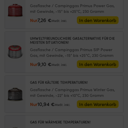
2100
1000
A
Gasflasche / Campinggas Primus Power Gas,
W
W
Br
mit Gewinde, -15° bis +25°C, 230 Gramm
+
–
mi
2
7,26
Nur
€
kocht
In den Warenkorb
N
MwSt. inkl.
Kitteln
1
St
aus
Liter
Be
DS
Wasser
–
UMWELTFREUNDLICHERE GASALTERNATIVE FÜR DIE
/
in
mi
MEISTEN SITUATIONEN!
Duossal
ca.
a
Gasflasche / Campinggas Primus SIP Power
2.0-
10
Sp
Gas, mit Gewinde, -15° bis +25°C, 230 Gramm
Laminat
Minuten
u
+
9,10
Zwei
er
Nur
€
In den Warenkorb
MwSt. inkl.
1
Kessel
di
Bratpfanne
(1,5
Re
aus
und
Wi
GAS FÜR KÄLTERE TEMPERATUREN!
NS
1,75
a
Gasflasche / Campinggas Primus Winter Gas,
/
Liter)
ul
mit Gewinde, -22° bis +10°C, 230 Gramm
Non
und
A
Stick-
Bratpfanne
–
10,94
Nur
€
In den Warenkorb
MwSt. inkl.
Teflon
aus
ge
+
Duossal
Ge
Windschutz
2.0
u
aus
GAS FÜR WÄRMERE TEMPERATUREN!
–
gu