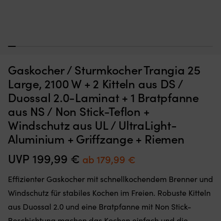
Kompakter
K
Spirituskocher / Sturmkocher Trangia 25 Large, 1000 W + 2
S
1
2
3
4
5
6
7
8
9
10
11
12
13
14
15
16
17
18
19
20
21
22
23
24
25
2
und
u
Kessel, 1 Bratpfanne aus DS / Duossal 2.0-Laminat +
K
robuster
ro
Windschutz aus UL / UltraLight-Aluminium + Griffzange +
N
Gaskocher / Sturmkocher Trangia 25
Sturmkocher
Sp
Riemen
+
mit
fü
Large, 2100 W + 2 Kitteln aus DS /
leiser
3–
AUF LAGER
Duossal 2.0-Laminat + 1 Bratpfanne
Det
Det
129,99
€
Spiritusbrenner
4
119,99
€
ursprungliga
nuvarande
und
Pe
aus NS / Non Stick-Teflon +
priset
priset
Windschutz
Kr
Windschutz aus UL / UltraLight-
var:
är:
aus
Ki
129,99 €.
119,99 €.
ultraleichtem
a
Aluminium + Griffzange + Riemen
Aluminium.
Du
Kessel
2.
UVP
199,99
€
Ursprünglicher
Aktueller
ab
179,99
€
und
so
Preis
Preis
Bratpfanne
fü
Effizienter Gaskocher mit schnellkochendem Brenner und
aus
ei
war:
ist:
kratzfestem
ef
Windschutz für stabiles Kochen im Freien. Robuste Kitteln
199,99 €
ab
Duossal
Wä
aus Duossal 2.0 und eine Bratpfanne mit Non Stick-
2.0
u
179,99 €.
sorgen
ei
Beschichtung machen das Kochen einfach und die