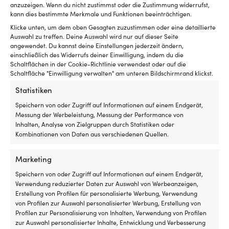
leise
od
anzuzeigen. Wenn du nicht zustimmst oder die Zustimmung widerrufst,
80% Isobutan
Spiritusbrenner
wa
kann dies bestimmte Merkmale und Funktionen beeinträchtigen.
ermöglicht
D
Klicke unten, um dem oben Gesagten zuzustimmen oder eine detaillierte
das
de
BRENNSTOFF
Auswahl zu treffen. Deine Auswahl wird nur auf dieser Seite
Kochen
ro
angewendet. Du kannst deine Einstellungen jederzeit ändern,
Propan / Butangas
ohne
Ko
einschließlich des Widerrufs deiner Einwilligung, indem du die
störende
u
Schaltflächen in der Cookie-Richtlinie verwendest oder auf die
Geräusche,
d
MATERIAL FÃ¼R KÃ¼CHE/WINDSCHUTZ
Schaltfläche "Einwilligung verwalten" am unteren Bildschirmrand klickst.
und
k
Trangia UL/Ultra Light – Leichtaluminium
der
Fo
Statistiken
Brennstoff
ist
Speichern von oder Zugriff auf Informationen auf einem Endgerät,
ist
er
ART DES GASKOCHERS
Messung der Werbeleistung, Messung der Performance von
in
ei
Schlauchmontiert
Inhalten, Analyse von Zielgruppen durch Statistiken oder
den
m
Kombinationen von Daten aus verschiedenen Quellen.
meisten
–
SONSTIGES
Bootszubehörläden
pe
und
fü
Marketing
Mit Gasbrenner Storm (BF772527)
Tankstellen
al
Speichern von oder Zugriff auf Informationen auf einem Endgerät,
leicht
di
Verwendung reduzierter Daten zur Auswahl von Werbeanzeigen,
erhältlich.
w
Erstellung von Profilen für personalisierte Werbung, Verwendung
Durchdachte
Ma
von Profilen zur Auswahl personalisierter Werbung, Erstellung von
Materialwahl
au
Vergleiche mit anderen Bestsellern in
Profilen zur Personalisierung von Inhalten, Verwendung von Profilen
für
In
zur Auswahl personalisierter Inhalte, Entwicklung und Verbesserung
lange
Ve