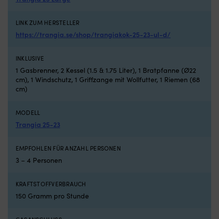
Trangia
Ze
25
Du
Large
10
LINK ZUM HERSTELLER
ist
Ze
https://trangia.se/shop/trangiakok-25-23-ul-d/
ein
h
zuverlässiges
–
INKLUSIVE
Sturmkocher
le
für
zu
1 Gasbrenner, 2 Kessel (1.5 & 1.75 Liter), 1 Bratpfanne (Ø22
Bootseigner,
ve
cm), 1 Windschutz, 1 Griffzange mit Wollfutter, 1 Riemen (68
die
He
cm)
warme
in
Mahlzeiten
S
MODELL
auf
–
Inseln,
Qu
Trangia 25-23
Vereinsinseln
u
oder
Ha
EMPFOHLEN FÜR ANZAHL PERSONEN
direkt
fü
3 – 4 Personen
an
no
Bord
B
zubereiten
Fl
KRAFTSTOFFVERBRAUCH
möchten.
K
150 Gramm pro Stunde
Dank
fü
des
Bo
Windschutzes
C