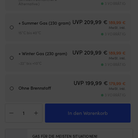
und
Ge
3 VORRÄTIG
Alternative)
auch
fü
bei
3
windigem
-
Ursprünglich
Aktuel
UVP
209,99
€
189,99
€
+ Summer Gas (230 gram)
Wetter
4
MwSt. inkl.
leicht
Pe
15°C bis 40°C
3 VORRÄTIG
zu
–
benutzen.
id
|
fü
Ursprünglich
Aktuel
UVP
209,99
€
189,99
€
+ Winter Gas (230 gram)
Bietet
Fa
MwSt. inkl.
Kochmöglichkeiten
od
-22° bis +10°C
3 VORRÄTIG
für
C
3
Ki
-
a
Ursprünglich
Aktuel
UVP
199,99
€
4
179,99
€
Du
Ohne Brennstoff
Personen
MwSt. inkl.
2.
–
–
3 VORRÄTIG
ideal
kr
Gaskocher
für
In
/
Familie
In den Warenkorb
a
Sturmkocher
oder
Ed
Trangia
Crew
ef
25
Leistung
Wä
Large,
von
du
GAS FÜR DIE MEISTEN SITUATIONEN!