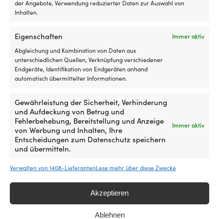
gaskocher
der Angebote, Verwendung reduzierter Daten zur Auswahl von
Lebensdauer
od
Inhalten.
Kessel
be
und
lä
Bratpfanne
Tö
Eigenschaften
Immer aktiv
sind
o
Abgleichung und Kombination von Daten aus
aus
fe
unterschiedlichen Quellen, Verknüpfung verschiedener
Trangia
ei
Endgeräte, Identifikation von Endgeräten anhand
Duossal
H
automatisch übermittelter Informationen.
2.0
zu
gefertigt
mö
–
Di
Gewährleistung der Sicherheit, Verhinderung
eine
Ki
und Aufdeckung von Betrug und
clevere
si
Fehlerbehebung, Bereitstellung und Anzeige
Immer aktiv
Kombination
a
von Werbung und Inhalten, Ihre
aus
Tr
Entscheidungen zum Datenschutz speichern
leichtem
ei
und übermitteln.
Aluminium
Du
außen
2.
Verwalten von 1408-Lieferanten
Lese mehr über diese Zwecke
Gaskocher / Sturmkocher Trangia 25
Gaskocher / Stur
und
L
Large, 2100 W + 2 Kitteln aus DS /
2200 W, mit integ
kratzfestem
ge
Duossal 2.0-Laminat + 1 Bratpfanne aus
Edelstahl
w
10 VORRÄTIG
Akzeptieren
NS / Non Stick-Teflon + Windschutz aus
UVP
59,99
€
innen.
be
UL / UltraLight-Aluminium + Griffzange
Dies
da
MwSt. inkl.
Ablehnen
+ Riemen