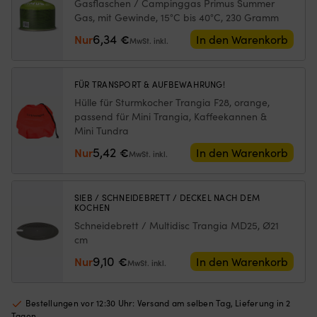
UL
robust
Sc
Gasflaschen / Campinggas Primus Summer
/
und
vo
Gas, mit Gewinde, 15°C bis 40°C, 230 Gramm
UltraLight-
leicht
W
6,34
Nur
€
In den Warenkorb
Aluminium
Windschutz
b
MwSt. inkl.
+
aus
K
Griffzange
ultraleichtem
Le
+
Aluminium
v
FÜR TRANSPORT & AUFBEWAHRUNG!
Riemen
–
10
Hülle für Sturmkocher Trangia F28, orange,
Menge
geringes
W
passend für Mini Trangia, Kaffeekannen &
Gewicht
–
Mini Tundra
und
ko
effiziente
1
5,42
Nur
€
In den Warenkorb
MwSt. inkl.
Wärmespeicherung
Li
Spiritusbrenner
W
–
in
SIEB / SCHNEIDEBRETT / DECKEL NACH DEM
leiser
ca
KOCHEN
Betrieb
10
Schneidebrett / Multidisc Trangia MD25, Ø21
und
M
cm
einfaches
Ni
Nachfüllen,
Br
9,10
Nur
€
In den Warenkorb
MwSt. inkl.
auch
–
an
nu
Bord
10
Bestellungen vor 12:30 Uhr: Versand am selben Tag, Lieferung in 2
Niedriger
m
Tagen