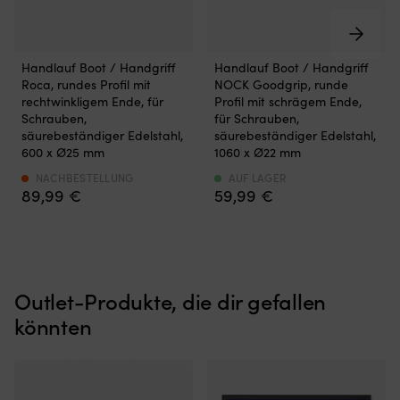
mariner
ermöglichen.
Umgebung.
Handgefertigtes
Die
Teak
dichte
sorgt
Handlauf
Handgriff
Handlauf Boot / Handgriff
Handlauf Boot / Handgriff
Dichtung
für
Boot
–
Roca, rundes Profil mit
NOCK Goodgrip, runde
hält
eine
/
ein
rechtwinkligem Ende, für
Profil mit schrägem Ende,
Wasser
exklusive,
Handgriff
fester
Schrauben,
für Schrauben,
draußen,
rutschfeste
mit
Griff,
säurebeständiger Edelstahl,
säurebeständiger Edelstahl,
während
Oberfläche
rundem
der
600 x Ø25 mm
1060 x Ø22 mm
die
und
Profil
genau
180°-
die
&
dort
NACHBESTELLUNG
AUF LAGER
Öffnung
Trittstufen
89,99
€
59,99
€
rechtwinkligem
montiert
einfachen
aus
Ende
werden
Zugang
Komposit
Schnelle
kann,
von
sind
&
wo
beiden
leicht
einfache
Sie
Seiten
zu
Montage
ihn
ermöglicht.
reinigen
Outlet-Produkte, die dir gefallen
–
benötigen
|
und
einfach
Hergestellt
könnten
Öffnungsbare
wetterbeständig.
mit
aus
Decksluke
Die
Edelstahlschraube
Edelstahl
für
robuste
befestigen
–
Licht,
Konstruktion
Hergestellt
bietet
Belüftung
aus
aus
eine