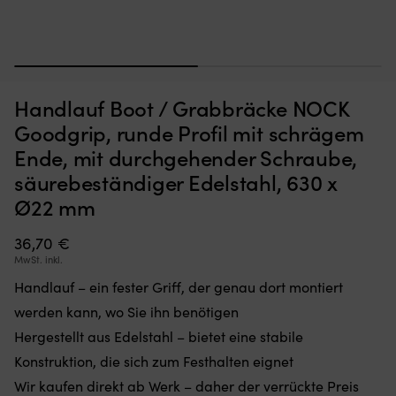
1
2
Moskitonetz,
St
Moskitonetz für Boot (Decksluke) NOCK Bug Barrier Medium,
S
das
u
620 x 620 x 420 mm
Handlauf Boot / Grabbräcke NOCK
Sie
ro
einfach
A
AUF LAGER
Goodgrip, runde Profil mit schrägem
32,10
€
über
/
Ende, mit durchgehender Schraube,
Ihre
Ta
Luke
di
säurebeständiger Edelstahl, 630 x
legen
fü
Ø22 mm
oder
fa
hängen,
al
36,70
€
um
pe
den
ge
MwSt. inkl.
Innenraum
ist
Handlauf – ein fester Griff, der genau dort montiert
frei
Id
von
fü
werden kann, wo Sie ihn benötigen
Insekten
d
Hergestellt aus Edelstahl – bietet eine stabile
zu
Bo
halten
–
Konstruktion, die sich zum Festhalten eignet
Band
We
Wir kaufen direkt ab Werk – daher der verrückte Preis
mit
Le