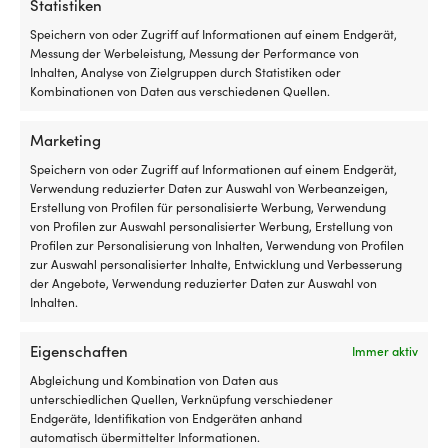
Statistiken
15 VORRÄTIG
WERDEN)
U
36,70
€
UVP
16,46
€
Speichern von oder Zugriff auf Informationen auf einem Endgerät,
1
P
Messung der Werbeleistung, Messung der Performance von
MwSt. inkl.
MwSt. inkl.
w
Inhalten, Analyse von Zielgruppen durch Statistiken oder
1
Kombinationen von Daten aus verschiedenen Quellen.
MATERIAL
MATERIAL
-
-
Marketing
Speichern von oder Zugriff auf Informationen auf einem Endgerät,
BEFESTIGUNG AM HANDGRIFF
BEFESTIGUNG AM 
Verwendung reduzierter Daten zur Auswahl von Werbeanzeigen,
Erstellung von Profilen für personalisierte Werbung, Verwendung
Durchgehende Schraube
Schraube
von Profilen zur Auswahl personalisierter Werbung, Erstellung von
Profilen zur Personalisierung von Inhalten, Verwendung von Profilen
zur Auswahl personalisierter Inhalte, Entwicklung und Verbesserung
HANDLAUFPROFIL
HANDLAUFPROFIL
der Angebote, Verwendung reduzierter Daten zur Auswahl von
Rundprofil
Quadratisches P
Inhalten.
Eigenschaften
Immer aktiv
DIMENSIONEN
DIMENSIONEN
Abgleichung und Kombination von Daten aus
630 x 120 x Ø22 mm
330 x 61 x 24.5
unterschiedlichen Quellen, Verknüpfung verschiedener
Endgeräte, Identifikation von Endgeräten anhand
automatisch übermittelter Informationen.
MARKE
MARKE