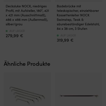
Öffnungsbare
Die
Decksluke NOCK, niedriges
Badebrücke mit
Decksluke,
Badebrücke
Profil, mit Aufsteller, 180°, 421
teleskopischer, einziehbarer
die
verfügt
x 421 mm (Ausschnittmaß),
Kassettenleiter NOCK
Licht,
über
486 x 486 mm (Außenmaß),
Swimstep, Teak &
Belüftung
eine
silber/grau
säurebeständiger Edelstahl,
und
teleskopische
84 x 38 cm, 3 Stufen
Zugang
Leiter,
AUF LAGER
279,99
€
unter
die
AUF LAGER
319,99
€
Deck
sich
bietet.
einfach
Das
einklappen
niedrige
lässt,
Profil
um
Ähnliche Produkte
mit
Platz
Aluminiumrahmen
zu
sorgt
sparen
für
und
geringes
einen
Gewicht
bequemen
und
Zugang
hohe
zum
Widerstandsfähigkeit
Wasser
in
zu