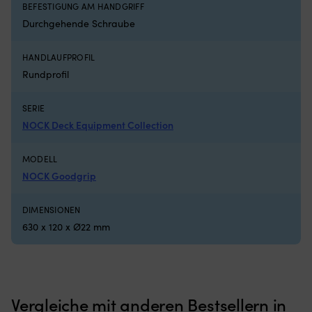
Luken
lä
BEFESTIGUNG AM HANDGRIFF
mit
Durchgehende Schraube
Rollo
innen
hat
HANDLAUFPROFIL
und
Rundprofil
es
insektenfrei
und
SERIE
kühl
NOCK Deck Equipment Collection
in
der
MODELL
Nacht
haben
NOCK Goodgrip
möchte
Geeignet
DIMENSIONEN
für
sowohl
630 x 120 x Ø22 mm
Motorboot
als
auch
Segelboot
Vergleiche mit anderen Bestsellern in