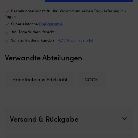
Netzes
u
Grabbräcke
begrenzt,
ra
NOCK
Bestellungen vor 12:30 Uhr: Versand am selben Tag, Lieferung in 2
wie
H
Goodgrip,
Tagen
weit
a
runde
Super einfache
Preisgarantie
die
St
Profil
Luke
He
365 Tage Widerrufsrecht
mit
geöffnet
a
schrägem
Sehr zufriedene Kunden -
4.7 / 5 auf Trustpilot
werden
P
Ende,
kann)
G
mit
Passend
(P
Verwandte Abteilungen
durchgehender
für
fü
Schraube,
Luken
h
säurebeständiger
mit
St
Edelstahl,
maximalen
Ve
Handläufe aus Edelstahl
NOCK
630
Außenmaßen
N
x
von
mi
Ø22
620
st
mm
mm
G
Menge
x
fü
620
s
Versand & Rückgabe
mm
La
–
St
für
Gr
mittelgroße
a