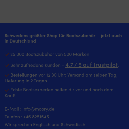
–
sowohl
für
Trittstufen
mit
am
passt
an
Deck-
der
Schraube
meisten
sowohl
Bord
und
Leiter
benötigt.
brauchen!
an
als
Rumpfstärke
aus
Unterlegscheibe
Für
Bord
auch
von
Verbundmaterial
mit
eine
als
zu
5
sind
Schraube
sichere
Schwedens größter Shop für Bootszubehör – jetzt auch
auch
Hause.
-
leicht
wird
Installation:
in Deutschland
im
|
25
zu
einzeln
Abdichten
Flur
Fußmatte
Millimeter.
reinigen
verkauft.
mit
oder
mit
Die
und
SikaFlex
25 000 Bootszubehör von 500 Marken
Badezimmer.
maritimem
NOCK
wasserbeständig
591
|
Design,
Decksluke
Entwickelt
4.7 / 5 auf Trustpilot
–
Sehr zufriedene Kunden –
‚
Fußmatte
nautischen
mit
für
widersteht
mit
Signalflaggen
niedrigem
eine
Bestellungen vor 12:30 Uhr: Versand am selben Tag,
UV-
marineblauem
–
Profil
einfache
Lieferung in 2 Tagen
Strahlung
Design
sorgt
ist
Montage
&
Echte Bootsexperten helfen dir vor und nach dem
und
für
eine
am
härtet
Kauf!
"Välkommen"-
Wohlfühlatmosphäre
gute
Heck
unter
Botschaft
an
Wahl,
sowohl
Wasser
–
Bord
wenn
von
aus
E-Mail :
info@moory.de
sorgt
Strapazierfähige
Sie
Segel-
Telefon :
+46 8251
546
für
Nylonoberfläche
einen
als
Wohlfühlatmosphäre
–
sichereren
auch
Wir sprechen Englisch und Schwedisch
an
hält
Zugang,
Motorbooten