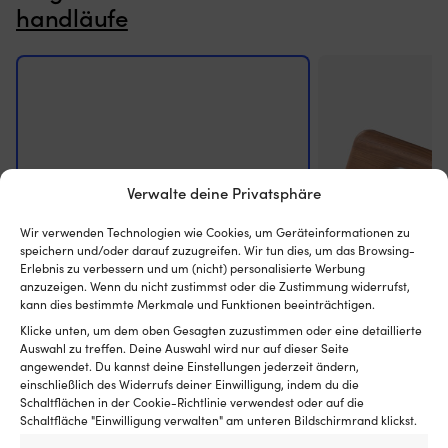
handläufe
Verwalte deine Privatsphäre
Wir verwenden Technologien wie Cookies, um Geräteinformationen zu
speichern und/oder darauf zuzugreifen. Wir tun dies, um das Browsing-
Erlebnis zu verbessern und um (nicht) personalisierte Werbung
anzuzeigen. Wenn du nicht zustimmst oder die Zustimmung widerrufst,
kann dies bestimmte Merkmale und Funktionen beeinträchtigen.
Klicke unten, um dem oben Gesagten zuzustimmen oder eine detaillierte
Auswahl zu treffen. Deine Auswahl wird nur auf dieser Seite
Handlauf Boot / Grabbräcke NOCK
Handlauf Boot /
angewendet. Du kannst deine Einstellungen jederzeit ändern,
einschließlich des Widerrufs deiner Einwilligung, indem du die
Goodgrip, runde Profil mit schrägem
quadratisches Pro
Schaltflächen in der Cookie-Richtlinie verwendest oder auf die
Ende, mit durchgehender Schraube,
FSC-zertifiziertes 
Schaltfläche "Einwilligung verwalten" am unteren Bildschirmrand klickst.
säurebeständiger Edelstahl, 630 x Ø22
x 24.5 mm
mm
20 VORRÄTIG (K