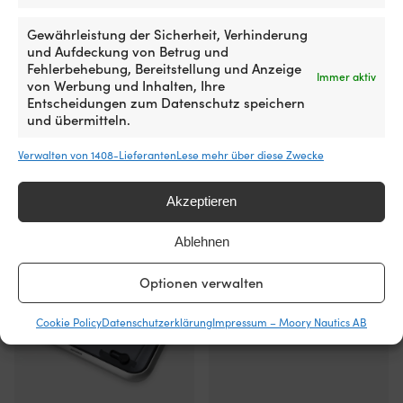
NOCK
Roca
Gewährleistung der Sicherheit, Verhinderung
und Aufdeckung von Betrug und
Fehlerbehebung, Bereitstellung und Anzeige
Immer aktiv
Zum Produkt
von Werbung und Inhalten, Ihre
Entscheidungen zum Datenschutz speichern
und übermitteln.
Verwalten von 1408-Lieferanten
Lese mehr über diese Zwecke
Andere kauften auch
Akzeptieren
Ablehnen
Optionen verwalten
Cookie Policy
Datenschutzerklärung
Impressum – Moory Nautics AB