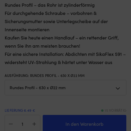
Gewichten
Rundes Profil – das Rohr ist zylinderförmig
Re
am
u
Für durchgehende Schraube – vorbohren &
unteren
je
Sicherungsmutter sowie Unterlegscheibe auf der
Rand
Ar
–
v
Innenseite montieren
hält
Au
Kaufen Sie heute einen Handlauf – ein rettender Griff,
das
G
Moskitonetz
G
wenn Sie ihn am meisten brauchen!
an
5
Für eine sichere Installation: Abdichten mit
SikaFlex 591
–
Ort
x
und
37
widersteht UV-Strahlung & härtet unter Wasser aus
Stelle,
x
egal
3
AUSFÜHRUNG
:
RUNDES PROFIL - 630 X Ø22 MM
ob
m
die
fü
Luke
g
angelehnt
od
oder
s
offen
G
ist
Be
LIEFERUNG 6.49 €
15 VORRÄTIG
(die
g
Handlauf
Höhe
Fe
Boot
In den Warenkorb
des
S
/