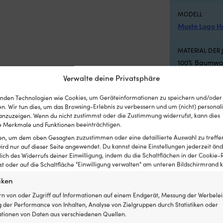
MODELL
Musto Logo H
MATERIAL DER 
100% Baumwol
Verwalte deine Privatsphäre
nden Technologien wie Cookies, um Geräteinformationen zu speichern und/oder
n. Wir tun dies, um das Browsing-Erlebnis zu verbessern und um (nicht) personali
nzuzeigen. Wenn du nicht zustimmst oder die Zustimmung widerrufst, kann dies
 Merkmale und Funktionen beeinträchtigen.
ten, um dem oben Gesagten zuzustimmen oder eine detaillierte Auswahl zu treffe
ird nur auf dieser Seite angewendet. Du kannst deine Einstellungen jederzeit änd
lich des Widerrufs deiner Einwilligung, indem du die Schaltflächen in der Cookie-R
 oder auf die Schaltfläche "Einwilligung verwalten" am unteren Bildschirmrand kl
iken
rn von oder Zugriff auf Informationen auf einem Endgerät, Messung der Werbelei
 der Performance von Inhalten, Analyse von Zielgruppen durch Statistiken oder
tionen von Daten aus verschiedenen Quellen.