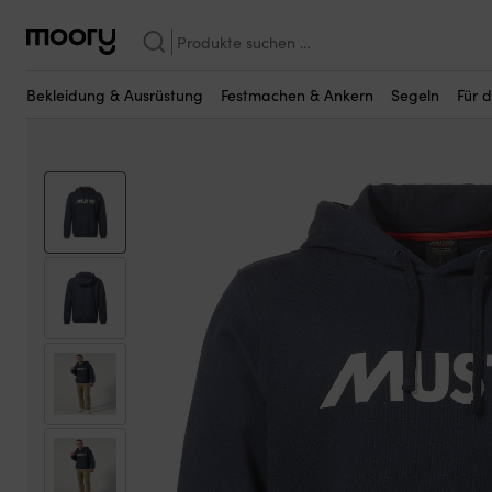
Vielleicht sind einige dieser Produkte fü
Bekleidung & Ausrüstung
—
Kleidung
—
Marinebekleidung
—
Crew
Suchen
nach:
Bekleidung & Ausrüstung
Festmachen & Ankern
Segeln
Für 