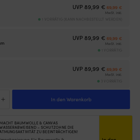
Ursprünglicher
Aktuelle
UVP
89,99
€
69,99
€
MwSt. inkl.
1 VORRÄTIG (KANN NACHBESTELLT WERDEN)
Ursprünglicher
Aktuelle
UVP
89,99
€
69,99
€
um
MwSt. inkl.
1 VORRÄTIG
Ursprünglicher
Aktuelle
UVP
89,99
€
69,99
€
MwSt. inkl.
3 VORRÄTIG
die
to
In den Warenkorb
o,
y,
ren
ge
MACHT BAUMWOLLE & CANVAS
WASSERABWEISEND – SCHUTZOHNE DIE
ATMUNGSAKTIVITÄT ZU BEEINTRÄCHTIGEN!
In den
Imprägnierung für Baumwolle &