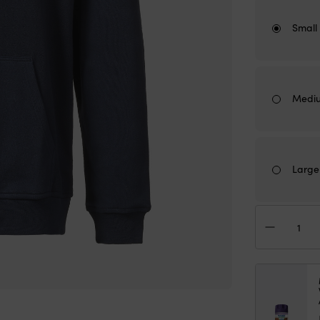
Small
Medi
Large
Hoo
Mus
Log
Nav
Her
Men