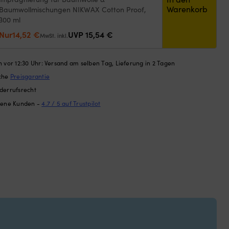
Warenkorb
Baumwollmischungen NIKWAX Cotton Proof,
300 ml
Ursprünglicher
Aktueller
Nur
14,52
€
UVP
15,54
€
MwSt. inkl.
Preis
Preis
war:
ist:
 vor 12:30 Uhr: Versand am selben Tag, Lieferung in 2 Tagen
15,54 €
14,52 €.
ache
Preisgarantie
derrufsrecht
dene Kunden -
4.7 / 5 auf Trustpilot