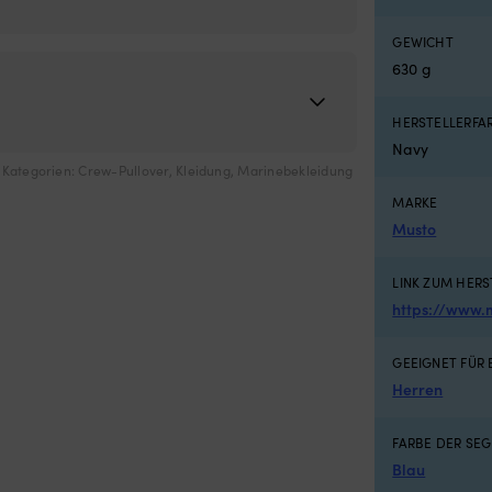
GEWICHT
630 g
HERSTELLERF
Navy
Kategorien:
Crew-Pullover
,
Kleidung
,
Marinebekleidung
MARKE
Musto
LINK ZUM HERS
https://www.
GEEIGNET FÜR
Herren
FARBE DER SE
Blau