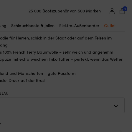
☓
0
25 000 Bootszubehör von 500 Marken
Musto Logo, Navy, Herren
Super einfache Preisgarantie
Begeisterte Kunden – 4,7/5 bei Trustpilot
,99
€
Ursprünglicher
Aktueller
tung
Schlauchboote & Jollen
Elektro-Außenborder
Outlet
69,99
€
Preis
Preis
odie für Herren, schick in der Stadt oder auf dem Felsen im
war:
ist:
gang
89,99 €
69,99 €.
us 100% French Terry Baumwolle – sehr weich und angenehm
Kapuze mit extra weichem Trikotfutter – perfekt, wenn das Wetter
-Bund und Manschetten – gute Passform
usto-Druck auf der Brust
BLAU