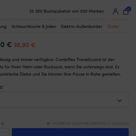
☓
m, schwarz
0
25 000 Bootszubehör von 500 Marken
hloss mit Code / Kombinationsschloss
Super einfache Preisgarantie
mbiflex TravelGuard, 45 cm, Ø4 mm,
Begeisterte Kunden – 4,7/5 bei Trustpilot
tung
Schlauchboote & Jollen
Elektro-Außenborder
Outlet
30
€
Ursprünglicher
Aktueller
38,90
€
Preis
Preis
erlässig und immer verfügbar. Combiflex TravelGuard ist der
war:
ist:
tz für Ihren Helm oder Rucksack, wenn Sie unterwegs sind. Es
41,30 €
38,90 €.
unistische Diebe und Sie können Ihre Pause in Ruhe genießen.
RZ
9 €
1 VORRÄTIG (KANN NACHBESTELLT WERDEN)
lschloss