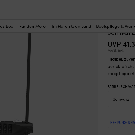
r Sie interessant?
de / Kombinationsschloss ABUS Combiflex TravelGuard, 45 cm, Ø4 m
Kabelsc
ABUS Co
das Boot
Für den Motor
Im Hafen & an Land
Bootspflege & War
schwarz
UVP
41,
MwSt. inkl.
Flexibel, zuv
perfekte Schu
stoppt opport
FARBE
:
SCHWA
LIEFERUNG 6.4
Kabe