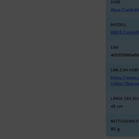
SERIE
 x 620 x 420 mm
Abus Combifl
MODELL
ABUS Combifl
EAN
40033189546
LINK ZUM HERS
https://www.
cyklar/Speci
LÄNGE DES SC
45 cm
NETTOGEWICH
80 g