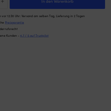
In den Warenkorb
e
binationsschloss
 vor 12:30 Uhr: Versand am selben Tag, Lieferung in 2 Tagen
S
ache
Preisgarantie
biflex
velGuard,
derrufsrecht
dene Kunden -
4.7 / 5 auf Trustpilot
,
warz
ge