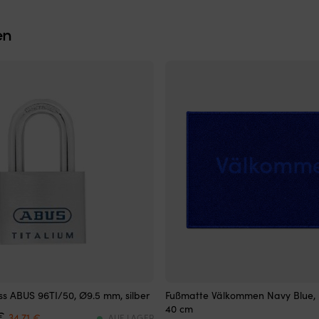
en
oss
Fußmatte
s ABUS 96TI/50, Ø9.5 mm, silber
Fußmatte Välkommen Navy Blue, 
mit
40 cm
Det
Det
€
maritimem,
34,71
€
AUF LAGER