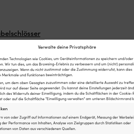
belschlösser
Verwalte deine Privatsphäre
nden Technologien wie Cookies, um Geräteinformationen zu speichern und/oder
n. Wir tun dies, um das Browsing-Erlebnis zu verbessern und um (nicht) personali
nzuzeigen. Wenn du nicht zustimmst oder die Zustimmung widerrufst, kann dies
 Merkmale und Funktionen beeinträchtigen.
ten, um dem oben Gesagten zuzustimmen oder eine detaillierte Auswahl zu treffe
ird nur auf dieser Seite angewendet. Du kannst deine Einstellungen jederzeit änd
lich des Widerrufs deiner Einwilligung, indem du die Schaltflächen in der Cookie-R
 oder auf die Schaltfläche "Einwilligung verwalten" am unteren Bildschirmrand kl
iken
rn von oder Zugriff auf Informationen auf einem Endgerät, Messung der Werbelei
 der Performance von Inhalten, Analyse von Zielgruppen durch Statistiken oder
tionen von Daten aus verschiedenen Quellen.