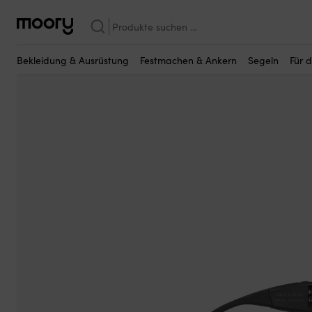
Vielleicht sind einige dieser Produkte fü
Für das Boot
—
Schlösser
—
Kabelschlösser
—
Kabelschloss mit Co
Suchen
nach:
Bekleidung & Ausrüstung
Festmachen & Ankern
Segeln
Für 