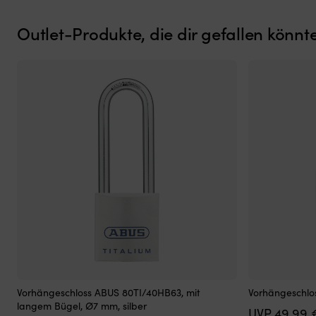
hat
und
Outlet-Produkte, die dir gefallen könnt
es
insektenfrei
und
kühl
in
der
Nacht
haben
möchte
Geeignet
für
sowohl
Motorboot
als
auch
Segelboot
Vorhängeschloss
Vorhängeschl
Vorhängeschloss ABUS 80TI/40HB63, mit
Vorhängeschlos
mit
mit
langem Bügel, Ø7 mm, silber
49,99
leichtem
leichtem