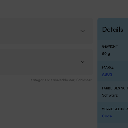
Details
GEWICHT
80 g
MARKE
ABUS
Kategorien:
Kabelschlösser
,
Schlösser
FARBE DES SC
Schwarz
VERRIEGELUN
Code