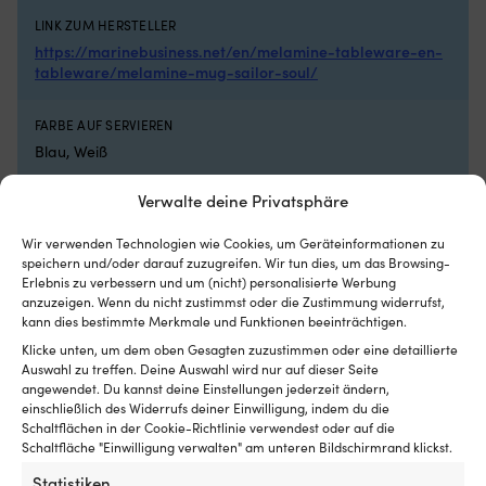
Luken
Ko
mit
u
LINK ZUM HERSTELLER
Rollo
Ar
https://marinebusiness.net/en/melamine-tableware-en-
innen
N
tableware/melamine-mug-sailor-soul/
hat
Kl
und
bi
es
ei
FARBE AUF SERVIEREN
insektenfrei
b
Blau, Weiß
und
zu
kühl
Si
Verwalte deine Privatsphäre
WICHTIGE SERVIEREIGENSCHAFTEN
in
i
der
Bo
BPA-freier Kunststoff, Mikrowellengeeignet, Rutschfest,
Wir verwenden Technologien wie Cookies, um Geräteinformationen zu
Nacht
au
Spülmaschinenfest, Stapelfähig, Unzerbrechlich, UV-
speichern und/oder darauf zuzugreifen. Wir tun dies, um das Browsing-
haben
d
beständig
Erlebnis zu verbessern und um (nicht) personalisierte Werbung
möchte
Fe
anzuzeigen. Wenn du nicht zustimmst oder die Zustimmung widerrufst,
Geeignet
od
kann dies bestimmte Merkmale und Funktionen beeinträchtigen.
VOLUMEN
für
a
35 cl
Klicke unten, um dem oben Gesagten zuzustimmen oder eine detaillierte
sowohl
St
Auswahl zu treffen. Deine Auswahl wird nur auf dieser Seite
Motorboot
Di
angewendet. Du kannst deine Einstellungen jederzeit ändern,
als
6
DIMENSIONEN
einschließlich des Widerrufs deiner Einwilligung, indem du die
auch
Si
Schaltflächen in der Cookie-Richtlinie verwendest oder auf die
12 x 8.4 x 10.5 cm
Segelboot
er
Schaltfläche "Einwilligung verwalten" am unteren Bildschirmrand klickst.
es
Ih
Statistiken
GEEIGNET FÜR ANZAHL PERSONEN