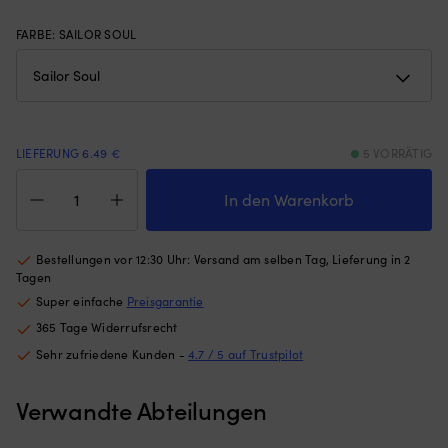
Gewichten
nu
am
w
FARBE
:
SAILOR SOUL
unteren
Pl
Rand
St
–
6
hält
Po
das
mi
Moskitonetz
U
LIEFERUNG 6.49 €
5 VORRÄTIG
an
ge
Kaffee-/Teetassen
Ort
Ma
aus
In den Warenkorb
und
hä
Melamin
Stelle,
Fe
Marine
egal
S
Business
Bestellungen vor 12:30 Uhr: Versand am selben Tag, Lieferung in 2
ob
u
Sailor
Tagen
die
ak
Soul,
Luke
N
Super einfache
Preisgarantie
rutschfest,
angelehnt
st
365 Tage Widerrufsrecht
weiß/blau,
oder
|
35
Sehr zufriedene Kunden -
4.7 / 5 auf Trustpilot
offen
6
cl
ist
Si
/
(die
m
Verwandte Abteilungen
350
Höhe
es
ml,
des
ei
6er-