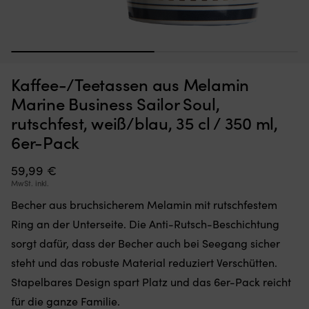
1
2
Moskitonetz,
Kl
Moskitonetz für Boot (Decksluke) NOCK Bug Barrier Medium,
K
das
mi
620 x 620 x 420 mm
S
Kaffee-/Teetassen aus Melamin
Sie
6
einfach
Si
AUF LAGER
Marine Business Sailor Soul,
32,10
€
über
fü
rutschfest, weiß/blau, 35 cl / 350 ml,
Ihre
d
Luke
ri
6er-Pack
legen
Wi
oder
a
59,99
€
hängen,
Bo
MwSt. inkl.
um
Er
den
lä
Becher aus bruchsicherem Melamin mit rutschfestem
Innenraum
si
Ring an der Unterseite. Die Anti-Rutsch-Beschichtung
frei
ko
von
fl
sorgt dafür, dass der Becher auch bei Seegang sicher
Insekten
z
steht und das robuste Material reduziert Verschütten.
zu
u
halten
be
Stapelbares Design spart Platz und das 6er-Pack reicht
Band
b
für die ganze Familie.
mit
Ve