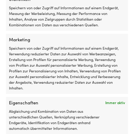
be
6 Personen
Speichern von oder Zugriff auf Informationen auf einem Endgerät,
de
Messung der Werbeleistung, Messung der Performance von
Ka
Inhalten, Analyse von Zielgruppen durch Statistiken oder
au
BETRIEBSTEMPERATUR
Kombinationen von Daten aus verschiedenen Quellen.
zu
-20°C bis +120°C (-4° F bis 248° F)
si
od
Marketing
si
MATERIAL AUF SERVIEREN
zu
Speichern von oder Zugriff auf Informationen auf einem Endgerät,
Melamin
w
Verwendung reduzierter Daten zur Auswahl von Werbeanzeigen,
Si
Erstellung von Profilen für personalisierte Werbung, Verwendung
e
von Profilen zur Auswahl personalisierter Werbung, Erstellung von
mö
Profilen zur Personalisierung von Inhalten, Verwendung von Profilen
W
zur Auswahl personalisierter Inhalte, Entwicklung und Verbesserung
Andere kauften auch
de
der Angebote, Verwendung reduzierter Daten zur Auswahl von
St
Inhalten.
ni
v
Eigenschaften
Immer aktiv
wi
lä
Abgleichung und Kombination von Daten aus
er
unterschiedlichen Quellen, Verknüpfung verschiedener
si
Endgeräte, Identifikation von Endgeräten anhand
vo
automatisch übermittelter Informationen.
fl