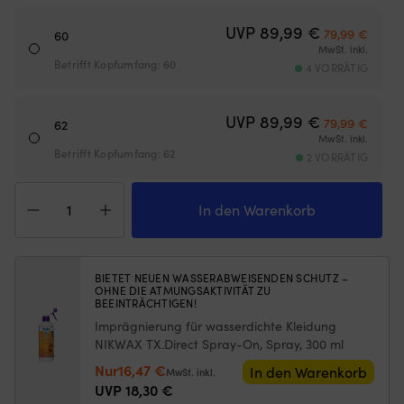
Netzes
u
begrenzt,
ra
Ursprünglich
Aktuel
UVP
89,99
€
79,99
€
60
wie
H
MwSt. inkl.
weit
a
Betrifft Kopfumfang: 60
4 VORRÄTIG
die
St
Luke
He
geöffnet
a
Ursprünglich
Aktuel
UVP
89,99
€
79,99
€
werden
P
62
MwSt. inkl.
kann)
G
Betrifft Kopfumfang: 62
Passend
2 VORRÄTIG
(P
für
fü
Kapitänsmütze
Luken
h
CTH
In den Warenkorb
mit
St
Ericson
maximalen
Ve
Sailor
Außenmaßen
N
Wool
von
mi
Blend
620
st
BIETET NEUEN WASSERABWEISENDEN SCHUTZ –
OHNE DIE ATMUNGSAKTIVITÄT ZU
White
mm
G
BEEINTRÄCHTIGEN!
Menge
x
fü
Imprägnierung für wasserdichte Kleidung
620
s
NIKWAX TX.Direct Spray-On, Spray, 300 ml
mm
La
–
St
Ursprünglicher
Aktueller
Nur
16,47
€
In den Warenkorb
MwSt. inkl.
für
Gr
Preis
Preis
UVP
18,30
€
mittelgroße
a