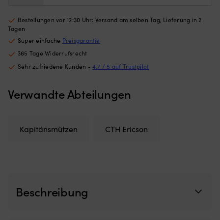
war:
ist:
Bootsluken
N
18,30 €
16,47 €.
Netz
fü
Bestellungen vor 12:30 Uhr: Versand am selben Tag, Lieferung in 2
aus
ko
Tagen
feinmaschigem
T
Super einfache
Preisgarantie
Polyester
–
–
mi
365 Tage Widerrufsrecht
schützt
Kr
Sehr zufriedene Kunden -
4.7 / 5 auf Trustpilot
vor
fü
Insekten
zu
und
Ha
Verwandte Abteilungen
lässt
2
Luft
Gr
für
au
gute
je
Kapitänsmützen
CTH Ericson
Belüftung
Se
durchströmen
(7
Wird
m
außen
u
montiert
4
–
m
Beschreibung
perfekt,
fü
wenn
fl
man
Gr