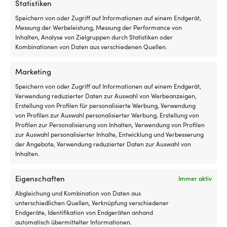
Statistiken
MARKE
Speichern von oder Zugriff auf Informationen auf einem Endgerät,
Messung der Werbeleistung, Messung der Performance von
CTH Ericson
Inhalten, Analyse von Zielgruppen durch Statistiken oder
Kombinationen von Daten aus verschiedenen Quellen.
LINK ZUM HERSTELLER
https://cthericson.se/collections/skepparmossor/products
Marketing
/skepparmossa
Speichern von oder Zugriff auf Informationen auf einem Endgerät,
Verwendung reduzierter Daten zur Auswahl von Werbeanzeigen,
SONSTIGES
Erstellung von Profilen für personalisierte Werbung, Verwendung
5.5 Zentimeter glänzend schwarzer Schirm
von Profilen zur Auswahl personalisierter Werbung, Erstellung von
Profilen zur Personalisierung von Inhalten, Verwendung von Profilen
zur Auswahl personalisierter Inhalte, Entwicklung und Verbesserung
der Angebote, Verwendung reduzierter Daten zur Auswahl von
Inhalten.
Andere kauften auch
Eigenschaften
Immer aktiv
Abgleichung und Kombination von Daten aus
unterschiedlichen Quellen, Verknüpfung verschiedener
Endgeräte, Identifikation von Endgeräten anhand
automatisch übermittelter Informationen.