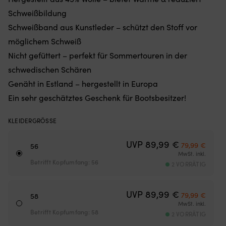
Gewichten
Re
Schweißbildung
am
u
Schweißband aus Kunstleder – schützt den Stoff vor
unteren
je
Rand
Ar
möglichem Schweiß
–
v
Nicht gefüttert – perfekt für Sommertouren in der
hält
Au
das
G
schwedischen Schären
Moskitonetz
G
Genäht in Estland – hergestellt in Europa
an
5
Ort
x
Ein sehr geschätztes Geschenk für Bootsbesitzer!
und
37
Stelle,
x
KLEIDERGRÖSSE
egal
3
ob
m
die
Ursprünglich
Aktuel
fü
UVP
89,99
€
79,99
€
56
Luke
g
MwSt. inkl.
angelehnt
od
Betrifft Kopfumfang: 56
2 VORRÄTIG
oder
s
offen
G
ist
Be
Ursprünglich
Aktuel
UVP
89,99
€
79,99
€
58
(die
g
MwSt. inkl.
Höhe
Fe
Betrifft Kopfumfang: 58
2 VORRÄTIG
des
S