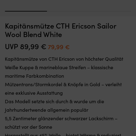
1
2
3
Kapitänsmütze CTH Ericson Sailor
Moskitonetz,
St
Moskitonetz für Boot (Decksluke) NOCK Bug Barrier Medium,
S
das
u
Wool Blend White
620 x 620 x 420 mm
Sie
ro
einfach
A
AUF LAGER
UVP
89,99
€
Ursprünglicher
Aktueller
79,99
€
32,10
€
über
/
Preis
Preis
Ihre
Ta
Kapitänsmütze von CTH Ericson von höchster Qualität
Luke
di
war:
ist:
legen
fü
Weiße Kuppe & marineblaue Streifen – klassische
89,99 €
79,99 €.
oder
fa
maritime Farbkombination
hängen,
al
um
pe
Mützentrans/Stormkordel & Knöpfe in Gold – verleiht
den
ge
eine exklusive Ausstattung
Innenraum
ist
frei
Id
Das Modell setzte sich durch & wurde um die
von
fü
Jahrhundertwende allgemein populär
Insekten
d
zu
Bo
5,5 Zentimeter glänzender schwarzer Lackschirm –
halten
–
schützt vor der Sonne
Band
We
mit
Hergestellt aus 45% Wolle – bietet Wärme & reduziert
Le