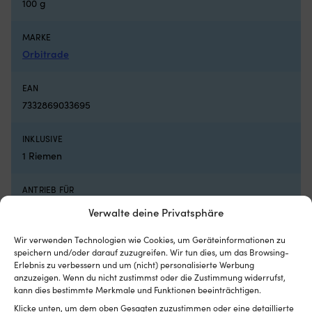
100 g
Originalteile,
L
sorgt
d
für
Mo
MARKE
einen
Or
Orbitrade
sicheren
Qu
Betrieb
en
während
d
EAN
der
Or
7332869033695
gesamten
a
Saison.
zu
INKLUSIVE
Verringert
e
das
de
1 Riemen
Risiko,
gü
Teile
Pr
ANTRIEB FÜR
zu
Se
Bilgenpump
vergessen
gu
Verwalte deine Privatsphäre
–
ge
Sie
fü
Wir verwenden Technologien wie Cookies, um Geräteinformationen zu
DIMENSIONEN
tauschen
d
speichern und/oder darauf zuzugreifen. Wir tun dies, um das Browsing-
10 x 450 mm
alles
ma
Erlebnis zu verbessern und um (nicht) personalisierte Werbung
auf
Ei
anzuzeigen. Wenn du nicht zustimmst oder die Zustimmung widerrufst,
einmal
mi
kann dies bestimmte Merkmale und Funktionen beeinträchtigen.
aus.
we
Klicke unten, um dem oben Gesagten zuzustimmen oder eine detaillierte