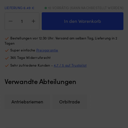
die
ma
LIEFERUNG 6.49 €
10 VORRÄTIG (KANN NACHBESTELLT WERDEN)
Wartung
Ei
Keilriemen
einfach.
mi
Orbitrade
Frische
In den Warenkorb
we
104511-
Filter
Be
78780,
schützen
au
10
den
Fi
Bestellungen vor 12:30 Uhr: Versand am selben Tag, Lieferung in 2
x
Motor
Pa
Tagen
450
in
a
Super einfache
Preisgarantie
mm,
maritimer
d
365 Tage Widerrufsrecht
für
Umgebung
Öl
Wasserpumpe,
und
fü
Sehr zufriedene Kunden -
4.7 / 5 auf Trustpilot
für
ein
hö
Yanmar
neuer
Be
Verwandte Abteilungen
2GM,
Impeller
u
2YM15,
verringert
lä
3HM,
das
Le
3GM,
Risiko
|
Antriebsriemen
Orbitrade
3YM,
einer
P
YSM8
Überhitzung
fü
Menge
unter
Vo
Last.
P
|
D5