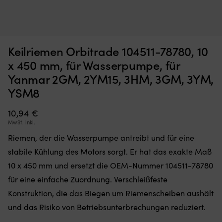
Servicekit
Öl
Servicekit Orbitrade 104500-55710 / 124085-35113 / 124085-
Ö
Keilriemen Orbitrade 104511-78780, 10
für
p
35110 / 124770-12540 / 124223-42092, für Yanmar 2QM20,
D
die
fü
x 450 mm, für Wasserpumpe, für
3QM30, 3HM
Jahreswartung
D5
Yanmar 2GM, 2YM15, 3HM, 3GM, 3YM,
mit
D
AUF LAGER
79,99
€
Filtern
u
YSM8
und
T
Impeller.
En
10,94
€
Alles
de
MwSt. inkl.
in
Le
einem
d
Riemen, der die Wasserpumpe antreibt und für eine
Paket
Or
stabile Kühlung des Motors sorgt. Er hat das exakte Maß
mit
zu
OEM-
e
10 x 450 mm und ersetzt die OEM-Nummer 104511-78780
Referenzen
gü
für eine einfache Zuordnung. Verschleißfeste
für
Pr
eine
u
Konstruktion, die das Biegen um Riemenscheiben aushält
schnelle
ist
und das Risiko von Betriebsunterbrechungen reduziert.
Kompatibilitätsprüfung
fü
macht
d