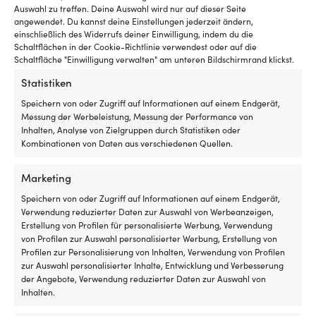
Kompatibilität
La
Auswahl zu treffen. Deine Auswahl wird nur auf dieser Seite
über
u
Andere kauften auch
angewendet. Du kannst deine Einstellungen jederzeit ändern,
OEM‑Nummer
Dr
einschließlich des Widerrufs deiner Einwilligung, indem du die
prüfen,
Or
Schaltflächen in der Cookie-Richtlinie verwendest oder auf die
spart
84
Schaltfläche "Einwilligung verwalten" am unteren Bildschirmrand klickst.
Zeit
ist
bei
ei
Statistiken
Bestellung
Öl
Speichern von oder Zugriff auf Informationen auf einem Endgerät,
und
fü
Messung der Werbeleistung, Messung der Performance von
Montage.
Vo
Inhalten, Analyse von Zielgruppen durch Statistiken oder
Frische
P
Kombinationen von Daten aus verschiedenen Quellen.
Filter
In
schützen
Er
den
re
Marketing
Motor
d
Keilriemen
Keilriemen
Speichern von oder Zugriff auf Informationen auf einem Endgerät,
in
Mo
Keilriemen Orbitrade
Keilriemen Orbitrade
für
10
Verwendung reduzierter Daten zur Auswahl von Werbeanzeigen,
maritimen
v
966900 / 958303, 10 x
966906 / 958306, 10 x 900
den
x
Erstellung von Profilen für personalisierte Werbung, Verwendung
Umgebungen
Sc
825mm, für Generator, für
mm, für Generator /
Generator,
900
von Profilen zur Auswahl personalisierter Werbung, Erstellung von
mit
Me
Volvo Penta 2002, 2003
Wasserpumpe, für Volvo
der
mm,
Profilen zur Personalisierung von Inhalten, Verwendung von Profilen
zuverlässiger
u
Penta 2002, 2003, AQD2B,
die
der
AUF LAGER
zur Auswahl personalisierter Inhalte, Entwicklung und Verbesserung
Filterung.
a
MD2, MD11
16,46
€
Ladung
Generator
der Angebote, Verwendung reduzierter Daten zur Auswahl von
Neuer
Ve
an
und
AUF LAGER
Inhalten.
Impeller
w
16,46
€
Bord
Wasserpumpe
sorgt
d