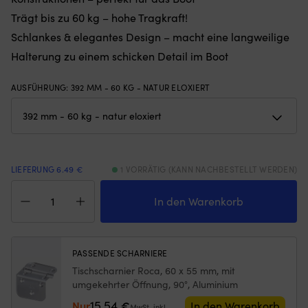
Gewichten
5
Trägt bis zu 60 kg – hohe Tragkraft!
am
od
Schlankes & elegantes Design – macht eine langweilige
unteren
7
Rand
wä
Halterung zu einem schicken Detail im Boot
–
Bi
hält
zu
AUSFÜHRUNG
:
392 MM - 60 KG - NATUR ELOXIERT
das
Au
Moskitonetz
z
an
Au
Ort
u
und
u
Stelle,
di
egal
üb
LIEFERUNG 6.49 €
1 VORRÄTIG (KANN NACHBESTELLT WERDEN)
ob
W
Klappbare
die
zu
Tischkonsole
In den Warenkorb
Luke
ha
Roca
angelehnt
|
Rakego,
oder
Au
naturanodisiertes
offen
Sc
Aluminium,
PASSENDE SCHARNIERE
ist
in
392
Tischscharnier Roca, 60 x 55 mm, mit
(die
Hü
mm,
umgekehrter Öffnung, 90°, Aluminium
Höhe
bi
60
des
di
kg
15,54
Nur
€
In den Warenkorb
MwSt. inkl.