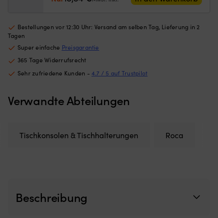
Netzes
vo
Menge
begrenzt,
Be
wie
M
Bestellungen vor 12:30 Uhr: Versand am selben Tag, Lieferung in 2
weit
Au
Tagen
die
–
Super einfache
Preisgarantie
Luke
zi
geöffnet
a
365 Tage Widerrufsrecht
werden
de
Sehr zufriedene Kunden -
4.7 / 5 auf Trustpilot
kann)
Sc
Passend
di
für
Bo
Verwandte Abteilungen
Luken
bl
mit
si
maximalen
in
Außenmaßen
S
Tischkonsolen & Tischhalterungen
Roca
von
au
620
K
mm
a
x
üb
620
d
mm
Mu
Beschreibung
–
au
für
we
mittelgroße
pr