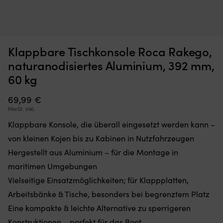
Moskitonetz,
Au
Moskitonetz für Boot (Decksluke) NOCK Bug Barrier Medium,
A
Klappbare Tischkonsole Roca Rakego,
das
Sc
620 x 620 x 420 mm
m
Sie
in
naturanodisiertes Aluminium, 392 mm,
einfach
Hü
AUF LAGER
60 kg
32,10
€
über
di
Ihre
vo
Luke
69,99
€
Be
legen
bi
MwSt. inkl.
oder
M
Klappbare Konsole, die überall eingesetzt werden kann –
hängen,
Au
um
bl
von kleinen Kojen bis zu Kabinen in Nutzfahrzeugen
den
di
Hergestellt aus Aluminium – für die Montage in
Innenraum
Bo
frei
in
maritimen Umgebungen
von
S
Vielseitige Einsatzmöglichkeiten; für Klappplatten,
Insekten
au
zu
u
Arbeitsbänke & Tische, besonders bei begrenztem Platz
halten
d
Eine kompakte & leichte Alternative zu sperrigeren
Band
ka
mit
Konstruktionen – perfekt für das Boot
zw