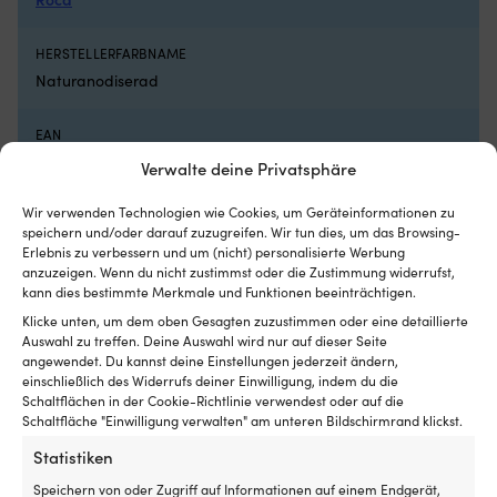
Luken
Pa
mit
we
Rollo
z
HERSTELLERFARBNAME
innen
u
Naturanodiserad
hat
er
und
ve
es
Re
EAN
insektenfrei
m
7320393845204
Verwalte deine Privatsphäre
und
es
kühl
ei
in
zu
Wir verwenden Technologien wie Cookies, um Geräteinformationen zu
LINK ZUM HERSTELLER
speichern und/oder darauf zuzugreifen. Wir tun dies, um das Browsing-
der
Si
https://www.rocaindustry.com/en/product/products-
Erlebnis zu verbessern und um (nicht) personalisierte Werbung
Nacht
be
interior-folding-brackets-rakego-folding-
anzuzeigen. Wenn du nicht zustimmst oder die Zustimmung widerrufst,
haben
ab
bracket/rakego-folding-bracket–VP-RakegoBracket
kann dies bestimmte Merkmale und Funktionen beeinträchtigen.
möchte
Ak
Geeignet
a
Klicke unten, um dem oben Gesagten zuzustimmen oder eine detaillierte
für
W
FARBE
Auswahl zu treffen. Deine Auswahl wird nur auf dieser Seite
sowohl
m
angewendet. Du kannst deine Einstellungen jederzeit ändern,
Silber
Motorboot
–
einschließlich des Widerrufs deiner Einwilligung, indem du die
Schaltflächen in der Cookie-Richtlinie verwendest oder auf die
als
au
MODELL
Schaltfläche "Einwilligung verwalten" am unteren Bildschirmrand klickst.
auch
d
Segelboot
Bo
Roca Rakego
Statistiken
a
St
Speichern von oder Zugriff auf Informationen auf einem Endgerät,