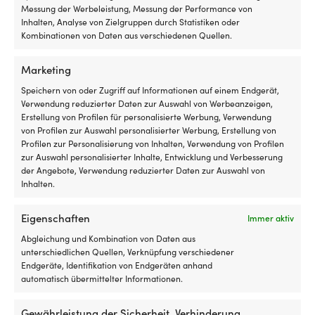
BRUCHGRENZE
a
Messung der Werbeleistung, Messung der Performance von
(P1): 60 kg. (P2): 30 kg.
St
Inhalten, Analyse von Zielgruppen durch Statistiken oder
od
Kombinationen von Daten aus verschiedenen Quellen.
au
DIMENSIONEN
d
Marketing
(A): 23 – 46 mm. (B): 392 mm. (C): 86 mm.
SU
D
Speichern von oder Zugriff auf Informationen auf einem Endgerät,
tr
Verwendung reduzierter Daten zur Auswahl von Werbeanzeigen,
ei
Erstellung von Profilen für personalisierte Werbung, Verwendung
de
von Profilen zur Auswahl personalisierter Werbung, Erstellung von
Hü
Profilen zur Personalisierung von Inhalten, Verwendung von Profilen
Andere kauften auch
di
zur Auswahl personalisierter Inhalte, Entwicklung und Verbesserung
mi
der Angebote, Verwendung reduzierter Daten zur Auswahl von
e
Inhalten.
sc
Z
Eigenschaften
Immer aktiv
a
de
Abgleichung und Kombination von Daten aus
Au
unterschiedlichen Quellen, Verknüpfung verschiedener
Sc
Endgeräte, Identifikation von Endgeräten anhand
ei
automatisch übermittelter Informationen.
S
in
Gewährleistung der Sicherheit, Verhinderung
w