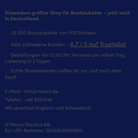
kühlen
zu
nach
schicken
im
P
Komfort
Hause.
Boot
Detail
Boot
ve
Schwedens größter Shop für Bootszubehör – jetzt auch
Stretch
|
und
im
|
üb
in Deutschland
und
Fußmatte
Sichtabstand.
Boot
https://youtu.be/Ady94AZnzn
ei
Zwickel
mit
Erhältlich
|
https://youtu.be/L9SpP5_N9
S
bieten
maritimem
für
https://youtu.be/Ady94AZnzn0
25 000 Bootszubehör von 500 Marken
Si
geschmeidige
Design,
vertikales
https://youtu.be/L9SpP5_N9nQ
Be
Bewegungsfreiheit
nautischen
Schott,
4.7 / 5 auf Trustpilot
Sehr zufriedene Kunden –
‚
a
bei
Signalflaggen
geneigtes
Gu
Arbeiten
–
Schott
Bestellungen vor 12:30 Uhr: Versand am selben Tag,
–
an
sorgt
und
Lieferung in 2 Tagen
pr
Bord
für
Bügelmontage.
Ve
Echte Bootsexperten helfen dir vor und nach dem
Cargotasche
Wohlfühlatmosphäre
Plastimo
de
Kauf!
mit
an
Contest
L
verdecktem
Bord
ist
di
Knopf
Strapazierfähige
ein
E-Mail :
info@moory.de
a
hält
Nylonoberfläche
fest
de
Telefon :
+46 8251
546
das
–
montierter
Hü
Handy
hält
Bootskompass
Wir sprechen Englisch und Schwedisch
P
bei
täglicher
für
k
Manövern
Beanspruchung
klare
ho
sicher
im
© Moory Nautics AB.
Kurshaltung
od
Gesäßtasche
Bootsbereich
EU-USt-Nummer: SE559238939801.
an
ve
mit
stand
Bord,