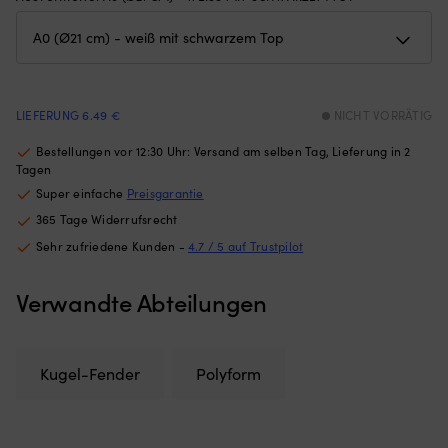
Gewichten
nu
am
w
unteren
Pl
Rand
St
–
6
hält
Po
LIEFERUNG 6.49 €
NICHT VORRÄTIG
das
mi
Moskitonetz
U
Bestellungen vor 12:30 Uhr: Versand am selben Tag, Lieferung in 2
an
ge
Tagen
Ort
Ma
Super einfache
Preisgarantie
und
hä
365 Tage Widerrufsrecht
Stelle,
Fe
egal
S
Sehr zufriedene Kunden -
4.7 / 5 auf Trustpilot
ob
u
die
ak
Verwandte Abteilungen
Luke
N
angelehnt
st
oder
|
offen
6
Kugel-Fender
Polyform
ist
Si
(die
m
Höhe
es
des
ei