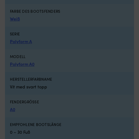
Bootsluken
N
Netz
st
FARBE DES BOOTSFENDERS
aus
u
Weiß
feinmaschigem
ist
Polyester
pf
–
Wa
SERIE
schützt
U
Polyform A
vor
ge
Insekten
Ma
MODELL
und
ei
lässt
si
Polyform A0
Luft
fü
für
d
HERSTELLERFARBNAME
gute
Bo
Belüftung
u
Vit med svart topp
durchströmen
so
Wird
Ta
FENDERGRÖSSE
außen
W
A0
montiert
Si
–
zw
perfekt,
le
EMPFOHLENE BOOTSLÄNGE
wenn
Mo
0 – 30 Fuß
man
De