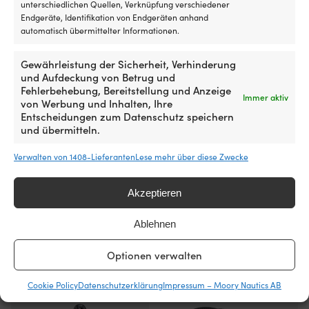
U
EMPFOHLENE BOOTSLÄNGE
EMPFOHLENE BOO
unterschiedlichen Quellen, Verknüpfung verschiedener
ge
Endgeräte, Identifikation von Endgeräten anhand
0 - 30 Fuß
0 - 30 Fuß, 30 -
Ma
automatisch übermittelter Informationen.
ge
w
ART DER SPITZE
ART DER SPITZE
Gewährleistung der Sicherheit, Verhinderung
si
und Aufdeckung von Betrug und
Massivkopf (beste)
Massivkopf (be
in
Fehlerbehebung, Bereitstellung und Anzeige
ma
Immer aktiv
von Werbung und Inhalten, Ihre
U
Entscheidungen zum Datenschutz speichern
FARBE DES BOOTSFENDERS
FARBE DES BOOTS
pr
und übermitteln.
Weiß
Weiß
ma
D
Verwalten von 1408-Lieferanten
Lese mehr über diese Zwecke
ve
wa
Zum Produkt
B
Akzeptieren
so
fü
Ablehnen
zu
Wi
g
Optionen verwalten
Andere kauften auch
fe
Un
Cookie Policy
Datenschutzerklärung
Impressum – Moory Nautics AB
u
di