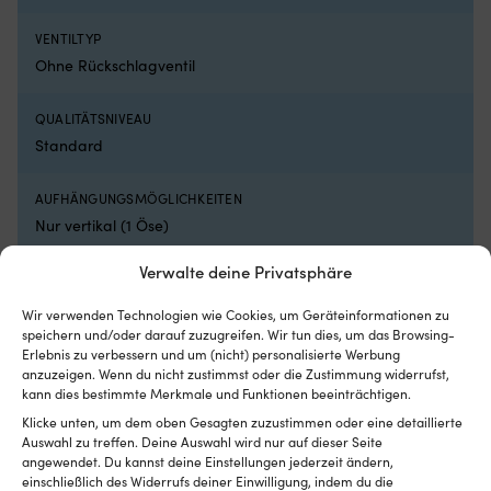
be
de
VENTILTYP
Ka
Ohne Rückschlagventil
au
zu
si
QUALITÄTSNIVEAU
od
Standard
si
zu
w
AUFHÄNGUNGSMÖGLICHKEITEN
Si
Nur vertikal (1 Öse)
e
mö
Verwalte deine Privatsphäre
W
de
Wir verwenden Technologien wie Cookies, um Geräteinformationen zu
St
speichern und/oder darauf zuzugreifen. Wir tun dies, um das Browsing-
Vergleiche mit anderen Bestsellern in
ni
Erlebnis zu verbessern und um (nicht) personalisierte Werbung
v
kugel-fender
anzuzeigen. Wenn du nicht zustimmst oder die Zustimmung widerrufst,
wi
kann dies bestimmte Merkmale und Funktionen beeinträchtigen.
lä
Klicke unten, um dem oben Gesagten zuzustimmen oder eine detaillierte
er
Auswahl zu treffen. Deine Auswahl wird nur auf dieser Seite
si
angewendet. Du kannst deine Einstellungen jederzeit ändern,
vo
einschließlich des Widerrufs deiner Einwilligung, indem du die
fl