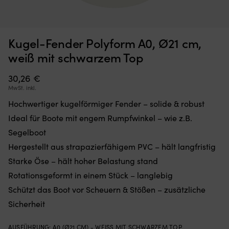
Kugel-Fender Polyform A0, Ø21 cm,
Moskitonetz,
Kl
Moskitonetz für Boot (Decksluke) NOCK Bug Barrier Medium,
K
das
mi
weiß mit schwarzem Top
620 x 620 x 420 mm
S
Sie
6
einfach
Si
AUF LAGER
30,26
€
32,10
€
über
fü
MwSt. inkl.
Ihre
d
Luke
ri
Hochwertiger kugelförmiger Fender – solide & robust
legen
Wi
Ideal für Boote mit engem Rumpfwinkel – wie z.B.
oder
a
hängen,
Bo
Segelboot
um
Er
Hergestellt aus strapazierfähigem PVC – hält langfristig
den
lä
Innenraum
si
Starke Öse – hält hoher Belastung stand
frei
ko
Rotationsgeformt in einem Stück – langlebig
von
fl
Insekten
z
Schützt das Boot vor Scheuern & Stößen – zusätzliche
zu
u
Sicherheit
halten
be
Band
b
mit
Ve
AUSFÜHRUNG
:
A0 (Ø21 CM) - WEISS MIT SCHWARZEM TOP