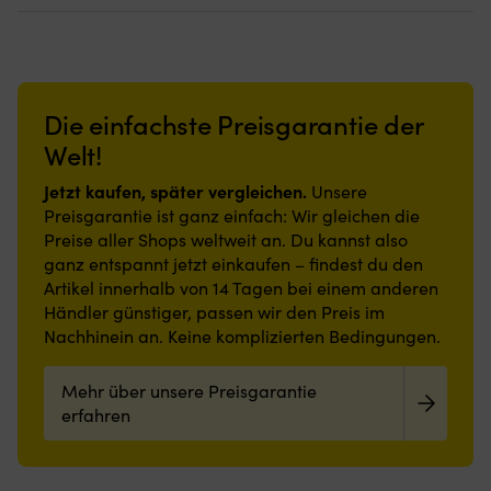
Ma
Stück
langlebig
–
einladende
liegt
au
–
Schützt
hält
Atmosphäre
–
we
langlebig
das
lange
an
ideal
N
Schützt
Boot
Verstärkte
Bord
an
mi
das
vor
Öse
sorgt.
Bord.
Ar
Boot
Kratzern
Die einfachste Preisgarantie der
–
Strapazierfähige
Maritime
83
vor
&
gewährleistet
und
Beständigkeit
x
Welt!
Scheuern
Stößen
eine
schmutzabweisende
–
62
&
–
hohe
Polyesteroberfläche,
Polyester/Nylon
x
Jetzt kaufen, später vergleichen.
Stößen
zusätzliche
Unsere
Bruchfestigkeit
rutschfeste
sorgt
7
–
Sicherheit
Preisgarantie ist ganz einfach: Wir gleichen die
Hält
Latexrückseite
für
ce
zusätzliche
|
Preise aller Shops weltweit an. Du kannst also
Temperaturen
und
Formstabilität
3.
Sicherheit
Die
ganz entspannt jetzt einkaufen – findest du den
zwischen
geringe
und
ki
|
Kugel-
Artikel innerhalb von 14 Tagen bei einem anderen
-30
Höhe
lange
bi
Die
Fender
–
machen
Händler günstiger, passen wir den Preis im
Lebensdauer.
zu
Garnblase
ist
+50°C
sie
Wählen
Un
Nachhinein an. Keine komplizierten Bedingungen.
/
rotationsgegossen
stand
auch
Sie
fü
der
und
–
in
die
di
Kugel-
hält
Mehr über unsere Preisgarantie
was
engen
richtige
A
Fender
einer
für
Bereichen
erfahren
Länge:
u
ist
extremen
ein
praktisch.
1.5,
ha
rotationsgegossen
Belastung
Ding
Leicht
2
ei
und
stand.
“POLYMATIQ”
zu
oder
Fl
hält
Extra