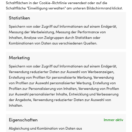
Schaltflächen in der Cookie-Richtlinie verwendest oder auf die
z
Schaltfläche "Einwilligung verwalten" am unteren Bildschirmrand klickst.
w
er
Statistiken
si
Speichern von oder Zugriff auf Informationen auf einem Endgerät,
a
Messung der Werbeleistung, Messung der Performance von
be
Inhalten, Analyse von Zielgruppen durch Statistiken oder
b
Kombinationen von Daten aus verschiedenen Quellen.
Pl
a
B
Marketing
le
Speichern von oder Zugriff auf Informationen auf einem Endgerät,
ve
Verwendung reduzierter Daten zur Auswahl von Werbeanzeigen,
lä
Kugel-Fender Polyform A0, Ø21 cm,
Kugel-Fender Cas
Erstellung von Profilen für personalisierte Werbung, Verwendung
Di
weiß mit schwarzem Top
weiß
von Profilen zur Auswahl personalisierter Werbung, Erstellung von
St
NICHT VORRÄTIG
58 VORRÄTIG
Profilen zur Personalisierung von Inhalten, Verwendung von Profilen
si
30,26
€
59,99
€
zur Auswahl personalisierter Inhalte, Entwicklung und Verbesserung
a
MwSt. inkl.
MwSt. inkl.
der Angebote, Verwendung reduzierter Daten zur Auswahl von
st
Inhalten.
6
MARKE
MARKE
Po
mi
Polyform
Castro
Eigenschaften
Immer aktiv
w
u
Abgleichung und Kombination von Daten aus