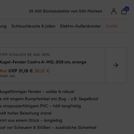
☓
0
25 000 Bootszubehör von 500 Marken
nder Polyform A1, Ø29.5 cm, rot mit
Super einfache Preisgarantie
em Top
Begeisterte Kunden – 4,7/5 bei Trustpilot
tung
Schlauchboote & Jollen
Elektro-Außenborder
Outlet
TIPP! SCHAUEN SIE MAL REIN:
Kugel-Fender Castro A-1HD, Ø29 cm, orange
Ursprünglicher
Aktueller
Nur
UVP
31,18
€
30,12
€
Preis
Preis
MwSt. inkl.
war:
ist:
31,18 €
30,12 €.
kugelförmiger Fender – solide & robust
te mit engem Rumpfwinkel am Bug – z.B. Segelboot
s strapazierfähigem PVC – hält langfristig
hält hoher Belastung stand
rmt aus einem Stück – langlebig
oot vor Scheuern & Stößen – zusätzliche Sicherheit