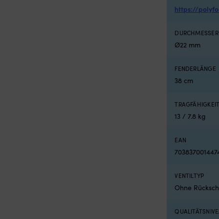
https://polyf
DURCHMESSER
Ø22 mm
FENDERLÄNGE
38 cm
TRAGFÄHIGKEI
13 / 7.8 kg
EAN
703837001447
VENTILTYP
Ohne Rückschl
QUALITÄTSNIV