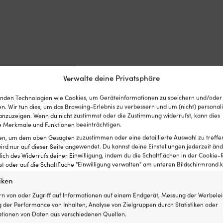
Verwalte deine Privatsphäre
Details
nden Technologien wie Cookies, um Geräteinformationen zu speichern und/oder
n. Wir tun dies, um das Browsing-Erlebnis zu verbessern und um (nicht) personali
nzuzeigen. Wenn du nicht zustimmst oder die Zustimmung widerrufst, kann dies
GEWICHT
 Merkmale und Funktionen beeinträchtigen.
1290 g
ten, um dem oben Gesagten zuzustimmen oder eine detaillierte Auswahl zu treffe
ird nur auf dieser Seite angewendet. Du kannst deine Einstellungen jederzeit änd
MARKE
lich des Widerrufs deiner Einwilligung, indem du die Schaltflächen in der Cookie-R
Polyform
 oder auf die Schaltfläche "Einwilligung verwalten" am unteren Bildschirmrand kl
Kategorien:
Kugel-Fender
,
Bootsfender
iken
FARBE DES BO
rn von oder Zugriff auf Informationen auf einem Endgerät, Messung der Werbelei
Rot
 der Performance von Inhalten, Analyse von Zielgruppen durch Statistiken oder
tionen von Daten aus verschiedenen Quellen.