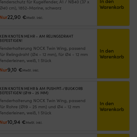
In den
Fenderschutz für Kugelfender, A1 / NB40 (37 x
Warenkorb
Ø40 cm), 1852-Marine, schwarz
22,90
Nur
€
MwSt. inkl.
KEIN KNOTEN MEHR – AM RELINGSDRAHT
BEFESTIGEN!
Fenderhalterung NOCK Twin Wing, passend
In den
für Relingdraht (Ø4 - 12 mm), für Ø4 - 12 mm
Warenkorb
Fenderleinen, weiß, 1 Stück
9,10
Nur
€
MwSt. inkl.
KEIN KNOTEN MEHR & AM PUSHPIT-/BUGKORB
BEFESTIGEN! (Ø19 - 25 MM)
Fenderhalterung NOCK Twin Wing, passend
In den
für Rohre (Ø19 - 25 mm) und Ø4 - 12 mm
Warenkorb
Fenderleinen, weiß, 1 Stück
10,94
Nur
€
MwSt. inkl.