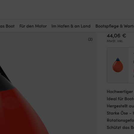
r Sie interessant?
der Polyform A1, Ø29.5 cm, rot mit schwarzem Top
Kugel-Fe
schwarz
das Boot
Für den Motor
Im Hafen & an Land
Bootspflege & War
44,06
€
(2)
MwSt. inkl.
Hochwertiger 
Ideal für Boo
Hergestellt au
Starke Öse – 
Rotationsgefo
Schützt das B