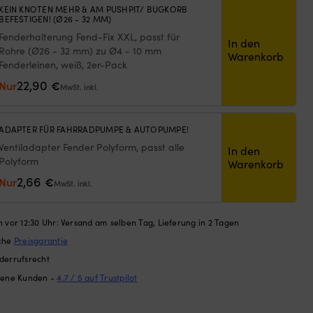
Kla
KEIN KNOTEN MEHR & AM PUSHPIT/ BUGKORB
Kla
BEFESTIGEN! (Ø26 - 32 MM)
mit
6
Fenderhalterung Fend-Fix XXL, passt für
AUF LAGER
In den
Sit
Rohre (Ø26 - 32 mm) zu Ø4 - 10 mm
Warenkorb
für
Fenderleinen, weiß, 2er-Pack
de
22,90
Nur
€
ric
MwSt. inkl.
Win
an
Bor
ADAPTER FÜR FAHRRADPUMPE & AUTOPUMPE!
Er
Ventiladapter Fender Polyform, passt alle
In den
läs
Polyform
Warenkorb
sic
2,66
Nur
€
kom
MwSt. inkl.
fla
zu
un
 vor 12:30 Uhr: Versand am selben Tag, Lieferung in 2 Tagen
ben
ache
Preisgarantie
be
derrufsrecht
Ver
nur
dene Kunden -
4.7 / 5 auf Trustpilot
we
Pla