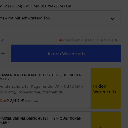
A1 (Ø29.5 CM) - ROT MIT SCHWARZEM TOP
9 €
VERFÜGBAR BEI NACHBESTELLUNG
el-
der
In den Warenkorb
yform
.5
PASSENDER FENDERSCHUTZ! - KEIN QUIETSCHEN
MEHR
In den
Fenderschutz für Kugelfender, A1 / NB40 (37 x
warzem
Warenkorb
Ø40 cm), 1852-Marine, marineblau
22,90
Nur
€
ge
MwSt. inkl.
PASSENDER FENDERSCHUTZ! - KEIN QUIETSCHEN
MEHR