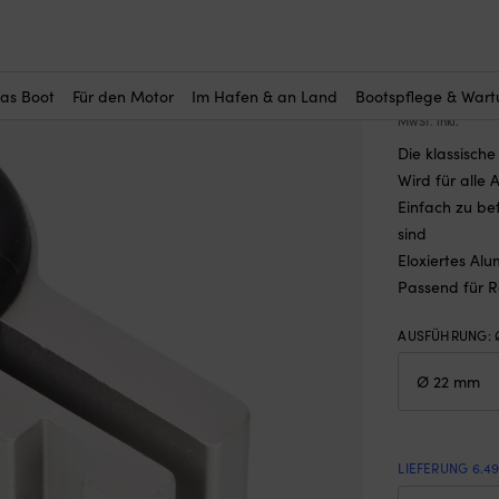
r Sie interessant?
—
NOA-Halterung Original, für Ø 22 mm
NOA-Hal
(2)
das Boot
Für den Motor
Im Hafen & an Land
Bootspflege & War
17,38
€
MwSt. inkl.
Die klassisch
Wird für alle
Einfach zu bef
sind
Eloxiertes Al
Passend für 
AUSFÜHRUNG
:
LIEFERUNG 6.4
NO