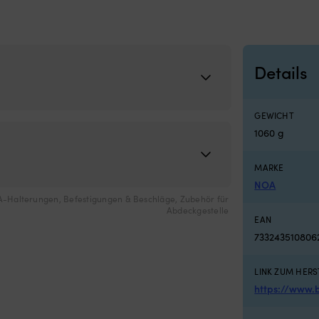
Details
GEWICHT
1060 g
MARKE
NOA
-Halterungen
,
Befestigungen & Beschläge
,
Zubehör für
Abdeckgestelle
EAN
733243510806
LINK ZUM HERS
https://www.