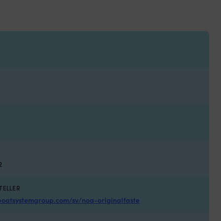
2
TELLER
boatsystemgroup.com/sv/noa-originalfaste