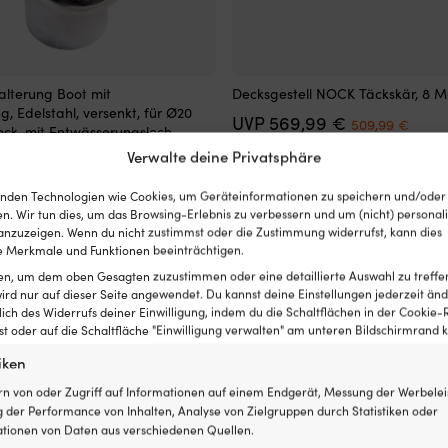
Decksgestell
alterung Boot mit
Decksgestell NOCK Täckskär, 8 M
g
aus
g, Edelstahl, versenkt, für Ø20
Det
Det
569,99
€
Aluminium,
509,99
€
ck, mit Entwässerungsloch
ursprungliga
nuva
Tasche
Verwalte deine Privatsphäre
Det
Det
priset
prise
€
und
20,76
€
NACHBESTELLUNG
ursprungliga
nuvarande
var:
är:
Inbusschlüssel.
priset
priset
569,99 €.
509,9
nden Technologien wie Cookies, um Geräteinformationen zu speichern und/oder
Teleskopische
var:
är:
n. Wir tun dies, um das Browsing-Erlebnis zu verbessern und um (nicht) personali
Beine
21,06 €.
20,76 €.
nzuzeigen. Wenn du nicht zustimmst oder die Zustimmung widerrufst, kann dies
sorgen
 Merkmale und Funktionen beeinträchtigen.
für
eine
ten, um dem oben Gesagten zuzustimmen oder eine detaillierte Auswahl zu treffe
exakte
ird nur auf dieser Seite angewendet. Du kannst deine Einstellungen jederzeit änd
Passform.
lich des Widerrufs deiner Einwilligung, indem du die Schaltflächen in der Cookie-R
Mit
 oder auf die Schaltfläche "Einwilligung verwalten" am unteren Bildschirmrand kl
einem
iken
Gestell
wird
rn von oder Zugriff auf Informationen auf einem Endgerät, Messung der Werbelei
eine
 der Performance von Inhalten, Analyse von Zielgruppen durch Statistiken oder
Belüftung
tionen von Daten aus verschiedenen Quellen.
von