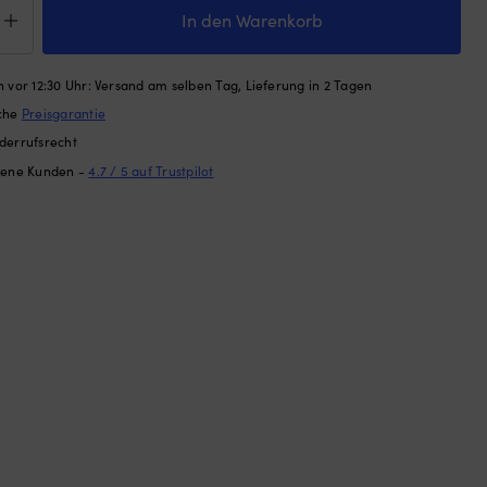
terung
In den Warenkorb
inal,
 vor 12:30 Uhr: Versand am selben Tag, Lieferung in 2 Tagen
ache
Preisgarantie
ge
derrufsrecht
dene Kunden -
4.7 / 5 auf Trustpilot