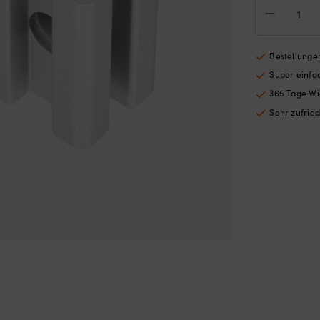
Hal
Orig
für
Ø
Bestellungen
22
Super einf
mm
Men
365 Tage Wi
Sehr zufrie