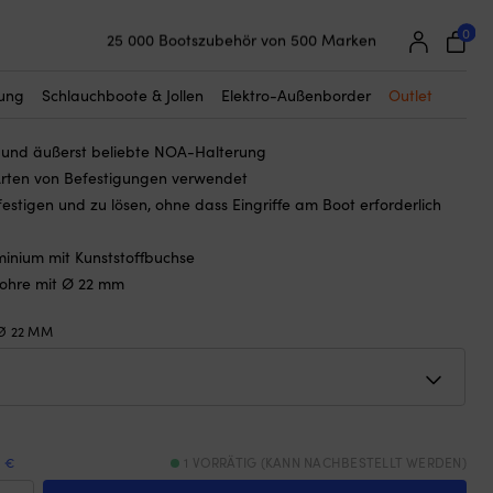
☓
0
25 000 Bootszubehör von 500 Marken
terung Original, für Ø 22 mm
Super einfache Preisgarantie
Begeisterte Kunden – 4,7/5 bei Trustpilot
tung
Schlauchboote & Jollen
Elektro-Außenborder
Outlet
e und äußerst beliebte NOA-Halterung
 Arten von Befestigungen verwendet
estigen und zu lösen, ohne dass Eingriffe am Boot erforderlich
uminium mit Kunststoffbuchse
Rohre mit Ø 22 mm
Ø 22 MM
9 €
1 VORRÄTIG (KANN NACHBESTELLT WERDEN)
A-