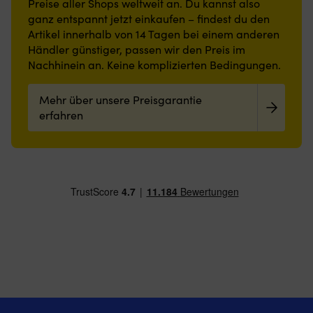
Preise aller Shops weltweit an. Du kannst also
Handy
und
An
wieder
ganz entspannt jetzt einkaufen – findest du den
bei
geringe
a
in
Artikel innerhalb von 14 Tagen bei einem anderen
Manövern
Höhe
G
Betrieb
sicher.
machen
Händler günstiger, passen wir den Preis im
li
bist.
Die
sie
w
Nachhinein an. Keine komplizierten Bedingungen.
|
Gesäßtasche
auch
ei
PTFE
mit
in
ni
füllt
Mehr über unsere Preisgarantie
Reißverschluss
engen
Zu
mikroskopische
schützt
Bereichen
erfahren
er
Unebenheiten
Schlüssel
praktisch.
u
und
vor
Leicht
d
reduziert
Spritzwasser.
zu
An
Metall-
|
reinigen
er
auf-
Ripstop-
und
si
Metall-
Gewebe
angenehm
ei
Kontakt
aus
zu
Di
Extrem
Polyamid
begehen
si
niedriger
trocknet
–
d
Fließpunkt
sofort
passt
Ha
reduziert
und
sowohl
de
den
sorgt
an
be
Verschleiß
für
Bord
al
beim
kühlen
als
le
Kaltstart