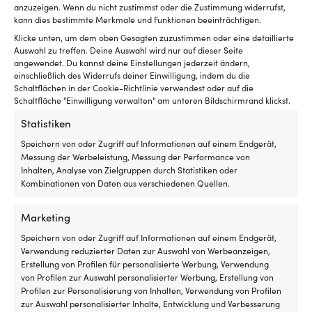
Luken
mi
VOLUMEN
anzuzeigen. Wenn du nicht zustimmst oder die Zustimmung widerrufst,
mit
Ke
300 ml
kann dies bestimmte Merkmale und Funktionen beeinträchtigen.
Rollo
od
Klicke unten, um dem oben Gesagten zuzustimmen oder eine detaillierte
innen
Bl
Auswahl zu treffen. Deine Auswahl wird nur auf dieser Seite
LINK ZUM HERSTELLER
hat
fü
angewendet. Du kannst deine Einstellungen jederzeit ändern,
und
de
https://www.liqui-moly.com/sv/se/oljelaeckstopp-
einschließlich des Widerrufs deiner Einwilligung, indem du die
es
si
p000002.html
Schaltflächen in der Cookie-Richtlinie verwendest oder auf die
insektenfrei
Ha
Schaltfläche "Einwilligung verwalten" am unteren Bildschirmrand klickst.
und
T
kühl
u
Statistiken
in
A
Speichern von oder Zugriff auf Informationen auf einem Endgerät,
der
N
Andere kauften auch
Messung der Werbeleistung, Messung der Performance von
Nacht
Co
Inhalten, Analyse von Zielgruppen durch Statistiken oder
haben
ist
Kombinationen von Daten aus verschiedenen Quellen.
möchte
ei
Geeignet
Br
für
An
Marketing
sowohl
–
Speichern von oder Zugriff auf Informationen auf einem Endgerät,
Motorboot
de
Verwendung reduzierter Daten zur Auswahl von Werbeanzeigen,
als
vi
Erstellung von Profilen für personalisierte Werbung, Verwendung
auch
An
von Profilen zur Auswahl personalisierter Werbung, Erstellung von
Segelboot
fü
Profilen zur Personalisierung von Inhalten, Verwendung von Profilen
Fr
zur Auswahl personalisierter Inhalte, Entwicklung und Verbesserung
Di