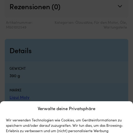
Bootsluken
St
Rezensionen (0)
Netz
bi
aus
pr
feinmaschigem
Ha
Artikelnummer:
Kategorien:
Ölzusätze
,
Für den Motor
,
Öle
,
Polyester
be
M501012549
Wartungsteile
–
in
schützt
B
vor
u
Details
Insekten
Br
und
Wi
lässt
mi
Luft
An
GEWICHT
für
fü
390 g
gute
ei
Belüftung
ei
durchströmen
M
MARKE
Wird
a
Liqui Moly
außen
Le
montiert
od
Verwalte deine Privatsphäre
–
Ke
EAN
perfekt,
ge
4100420028069
Wir verwenden Technologien wie Cookies, um Geräteinformationen zu
wenn
Ko
speichern und/oder darauf zuzugreifen. Wir tun dies, um das Browsing-
man
Si
Erlebnis zu verbessern und um (nicht) personalisierte Werbung