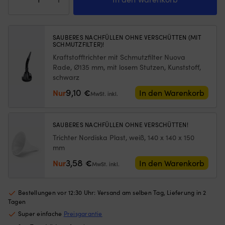
Moly
Gewichten
Wi
Motor
am
mi
Oil
unteren
An
Saver,
Rand
ge
SAUBERES NACHFÜLLEN OHNE VERSCHÜTTEN (MIT
SCHMUTZFILTER)!
300
–
so
ml
hält
d
Kraftstofftrichter mit Schmutzfilter Nuova
Menge
das
es
Rade, Ø135 mm, mit losem Stutzen, Kunststoff,
Moskitonetz
di
schwarz
an
v
9,10
Nur
€
In den Warenkorb
Ort
ka
MwSt. inkl.
und
|
Stelle,
Al
egal
Br
SAUBERES NACHFÜLLEN OHNE VERSCHÜTTEN!
ob
An
Trichter Nordiska Plast, weiß, 140 x 140 x 150
die
bi
mm
Luke
si
angelehnt
Ha
3,58
Nur
€
In den Warenkorb
MwSt. inkl.
oder
au
offen
Sa
ist
L
Bestellungen vor 12:30 Uhr: Versand am selben Tag, Lieferung in 2
(die
u
Tagen
Höhe
S
Super einfache
Preisgarantie
des
Ti