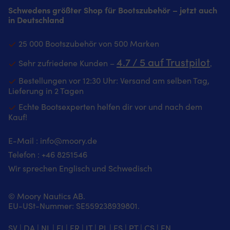
Komfort
auch
An
Sehr
Schwedens größter Shop für Bootszubehör – jetzt auch
Stretch
im
Ma
kleine
in Deutschland
und
Flur
u
PTFE-
Zwickel
oder
A
Partikel
bieten
Badezimmer.
Ed
0.016
25 000 Bootszubehör von 500 Marken
geschmeidige
|
(A
sorgen
Bewegungsfreiheit
Fußmatte
4.7 / 5 auf Trustpilot
ist
für
Sehr zufriedene Kunden –
‚
bei
mit
fü
eine
Arbeiten
marineblauem
Bestellungen vor 12:30 Uhr: Versand am selben Tag,
d
gleichmäßige
an
Design
Ma
Lieferung in 2 Tagen
Verteilung
Bord
und
en
Synthetische
Echte Bootsexperten helfen dir vor und nach dem
Cargotasche
"Välkommen"-
u
Öle
Kauf!
mit
Botschaft
fü
und
verdecktem
–
Sa
Additive
Knopf
sorgt
ge
sorgen
E-Mail :
info@moory.de
hält
für
Er
für
Telefon :
+46 8251
546
das
Wohlfühlatmosphäre
gl
einen
Handy
an
so
Wir sprechen Englisch und Schwedisch
stabilen,
bei
Bord
fü
schützenden
Manövern
Strapazierfähige
ei
Schmierfilm
sicher
Polyester-
© Moory Nautics AB.
sa
Kann
Gesäßtasche
Oberfläche
EU-USt-Nummer: SE559238939801.
Ge
für
mit
–
a
eine
YKK-
hält
B
einfache
SV
|
DA
|
NL
|
FI
|
FR
|
IT
|
PL
|
ES
|
PT
|
CS
|
EN