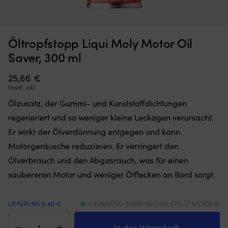
Öltropfstopp Liqui Moly Motor Oil
Moskitonetz,
Br
Moskitonetz für Boot (Decksluke) NOCK Bug Barrier Medium,
B
das
An
Saver, 300 ml
620 x 620 x 420 mm
Sie
mi
einfach
sc
AUF LAGER
25,66
€
32,10
€
über
Bi
MwSt. inkl.
Ihre
fü
Luke
ti
Ölzusatz, der Gummi- und Kunststoffdichtungen
legen
Ha
regeneriert und so weniger kleine Leckagen verursacht.
oder
au
hängen,
S
Er wirkt der Ölverdünnung entgegen und kann
um
u
Motorgeräusche reduzieren. Er verringert den
den
L
Innenraum
Hä
Ölverbrauch und den Abgasrauch, was für einen
frei
a
saubereren Motor und weniger Ölflecken an Bord sorgt.
von
au
Insekten
st
zu
Un
LIEFERUNG 6.49 €
11 VORRÄTIG (KANN NACHBESTELLT WERDEN)
halten
fü
Öltropfstopp
Band
si
Liqui
mit
An
In den Warenkorb