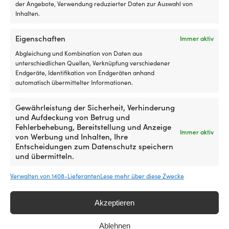
der Angebote, Verwendung reduzierter Daten zur Auswahl von
Ko
Mineralöl-
Inhalten.
er
Silikonspray Liqui Moly 2899,
und
es
300 ml
fettfreies
d
Eigenschaften
Immer aktiv
Trenn-,
NACHBESTELLUNG
An
18,30
€
Gleit-
si
Abgleichung und Kombination von Daten aus
und
ei
unterschiedlichen Quellen, Verknüpfung verschiedener
Schutzmittel
u
Endgeräte, Identifikation von Endgeräten anhand
auf
ei
automatisch übermittelter Informationen.
Silikonbasis
ti
Ähnliche Produkte
Für
Ha
Gewährleistung der Sicherheit, Verhinderung
Kunststoff,
au
und Aufdeckung von Betrug und
Gummi,
d
Fehlerbehebung, Bereitstellung und Anzeige
Metall
me
Immer aktiv
von Werbung und Inhalten, Ihre
und
B
Entscheidungen zum Datenschutz speichern
Holz.
zu
und übermitteln.
Saubere
sc
Anwendung
mi
Verwalten von 1408-Lieferanten
Lese mehr über diese Zwecke
Teile
be
einsprühen,
g
die
Ha
Akzeptieren
behandelt
au
werden
Sa
Ablehnen
sollen,
L