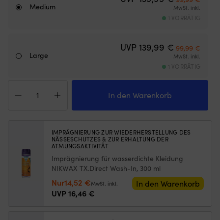
Netzes
od
Medium
MwSt. inkl.
begrenzt,
b
1 VORRÄTIG
wie
Tr
weit
u
die
er
Ursprünglich
Aktuel
UVP
139,99
€
99,99
€
Luke
ist
Large
MwSt. inkl.
geöffnet
ei
1 VORRÄTIG
werden
pr
kann)
Er
Weste
Passend
d
North
In den Warenkorb
für
m
Sails
Luken
a
Race
mit
B
SoftShell+
maximalen
h
Vest
Außenmaßen
IMPRÄGNIERUNG ZUR WIEDERHERSTELLUNG DES
so
NÄSSESCHUTZES & ZUR ERHALTUNG DER
Phantom,
von
|
ATMUNGSAKTIVITÄT
Herren
620
Er
Imprägnierung für wasserdichte Kleidung
Menge
mm
ei
NIKWAX TX.Direct Wash-In, 300 ml
x
de
620
Sc
Ursprünglicher
Aktueller
Nur
14,52
€
In den Warenkorb
MwSt. inkl.
mm
u
Preis
Preis
UVP
16,46
€
–
m
war:
ist:
für
d
16,46 €
14,52 €.
mittelgroße
El