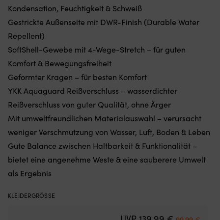
Gewichten
Kondensation, Feuchtigkeit & Schweiß
u
am
3
Gestrickte Außenseite mit DWR-Finish (Durable Water
unteren
R
Repellent)
Rand
fü
–
ei
SoftShell-Gewebe mit 4-Wege-Stretch – für guten
hält
kl
Komfort & Bewegungsfreiheit
das
Ge
Moskitonetz
u
Geformter Kragen – für besten Komfort
an
pa
YKK Aquaguard Reißverschluss – wasserdichter
Ort
zu
und
vi
Reißverschluss von guter Qualität, ohne Ärger
Stelle,
Ja
Mit umweltfreundlichen Materialauswahl – verursacht
egal
D
ob
er
weniger Verschmutzung von Wasser, Luft, Boden & Leben
die
be
Gute Balance zwischen Haltbarkeit & Funktionalität –
Luke
Ko
angelehnt
b
bietet eine angenehme Weste & eine sauberere Umwelt
oder
M
als Ergebnis
offen
in
ist
de
(die
N
KLEIDERGRÖSSE
Höhe
d
des
St
Ursprünglich
Aktuel
UVP
139,99
€
99,99
€