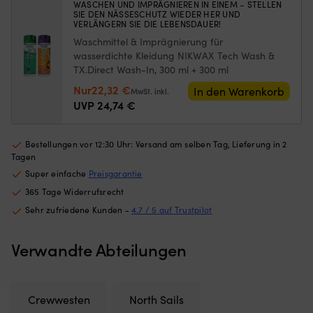
WASCHEN UND IMPRÄGNIEREN IN EINEM – STELLEN
Bootsluken
A
SIE DEN NÄSSESCHUTZ WIEDER HER UND
Netz
wi
VERLÄNGERN SIE DIE LEBENSDAUER!
aus
ei
Waschmittel & Imprägnierung für
feinmaschigem
5
wasserdichte Kleidung NIKWAX Tech Wash &
Polyester
Vo
TX.Direct Wash-In, 300 ml + 300 ml
–
u
Ursprünglicher
Aktueller
Nur
22,32
€
schützt
3
In den Warenkorb
MwSt. inkl.
vor
R
Preis
Preis
UVP
24,74
€
Insekten
so
war:
ist:
und
fü
24,74 €
22,32 €.
lässt
ei
Bestellungen vor 12:30 Uhr: Versand am selben Tag, Lieferung in 2
Luft
kl
Tagen
für
Ge
Super einfache
Preisgarantie
gute
P
365 Tage Widerrufsrecht
Belüftung
fü
durchströmen
m
Sehr zufriedene Kunden -
4.7 / 5 auf Trustpilot
Wird
M
außen
Ko
Verwandte Abteilungen
montiert
Se
–
üb
perfekt,
vi
wenn
Mo
Crewwesten
North Sails
man
Pr