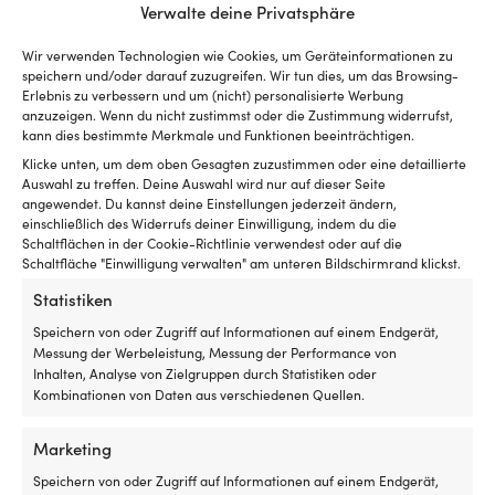
Sc
Verwalte deine Privatsphäre
M
Ko
Wir verwenden Technologien wie Cookies, um Geräteinformationen zu
GEWICHT
En
speichern und/oder darauf zuzugreifen. Wir tun dies, um das Browsing-
330 g
5
Erlebnis zu verbessern und um (nicht) personalisierte Werbung
vo
anzuzeigen. Wenn du nicht zustimmst oder die Zustimmung widerrufst,
kann dies bestimmte Merkmale und Funktionen beeinträchtigen.
/
MARKE
3
Klicke unten, um dem oben Gesagten zuzustimmen oder eine detaillierte
North Sails
rü
Auswahl zu treffen. Deine Auswahl wird nur auf dieser Seite
ta
angewendet. Du kannst deine Einstellungen jederzeit ändern,
d
HERSTELLERFARBNAME
einschließlich des Widerrufs deiner Einwilligung, indem du die
ei
Schaltflächen in der Cookie-Richtlinie verwendest oder auf die
Phantom (0951)
ve
Schaltfläche "Einwilligung verwalten" am unteren Bildschirmrand klickst.
od
Statistiken
SERIE
de
Sc
North Sails Race SoftShell
Speichern von oder Zugriff auf Informationen auf einem Endgerät,
in
Messung der Werbeleistung, Messung der Performance von
de
Inhalten, Analyse von Zielgruppen durch Statistiken oder
LINK ZUM HERSTELLER
Ga
Kombinationen von Daten aus verschiedenen Quellen.
https://www.northsails.com/products/race-softshell-2b-
a
e2-84-a2-vest-27m038
u
Marketing
b
wi
Speichern von oder Zugriff auf Informationen auf einem Endgerät,
GEEIGNET FÜR BENUTZER
ei