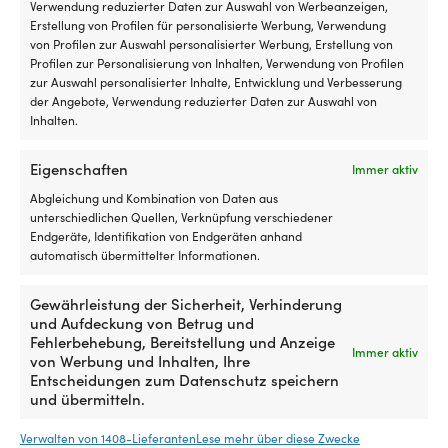
Verwendung reduzierter Daten zur Auswahl von Werbeanzeigen,
Herren
si
Erstellung von Profilen für personalisierte Werbung, Verwendung
u
von Profilen zur Auswahl personalisierter Werbung, Erstellung von
kl
FARBE DER SEGELBEKLEIDUNG
Profilen zur Personalisierung von Inhalten, Verwendung von Profilen
St
zur Auswahl personalisierter Inhalte, Entwicklung und Verbesserung
Schwarz
de
der Angebote, Verwendung reduzierter Daten zur Auswahl von
El
Inhalten.
Au
MODELL
Fü
North Sails Race SoftShell Vest
Eigenschaften
di
Immer aktiv
de
Abgleichung und Kombination von Daten aus
d
MATERIAL (DETAILLIERT)
unterschiedlichen Quellen, Verknüpfung verschiedener
El
100% Polyester
Endgeräte, Identifikation von Endgeräten anhand
A
automatisch übermittelter Informationen.
a
WASSERDICHTIGKEIT DES ÖLZEUG SETS
Be
a
Gewährleistung der Sicherheit, Verhinderung
DWR-behandelt (wasserabweisend)
e
und Aufdeckung von Betrug und
kl
Fehlerbehebung, Bereitstellung und Anzeige
Immer aktiv
Bo
von Werbung und Inhalten, Ihre
od
Entscheidungen zum Datenschutz speichern
al
und übermitteln.
Andere kauften auch
Hi
b
Verwalten von 1408-Lieferanten
Lese mehr über diese Zwecke