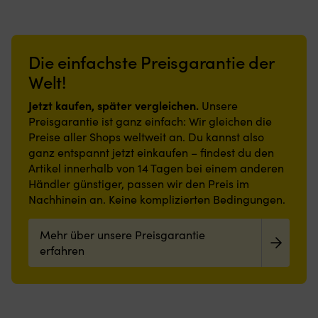
Atmosphäre
Strapazierfähige
einen
a
zur
Kragen
an
Nylonoberfläche
eleganten
A
Gewichtsreduktion
–
Bord
und
Eindruck
(M
&
bequem
sorgt.
Gummirückseite
19
Erhöhung
und
Die einfachste Preisgarantie der
Strapazierfähige
bieten
-),
der
schützend
und
stabilen
Cl
Welt!
Wärmebildung
Leichte,
schmutzabweisende
Halt
(1
Atmungsaktive
aber
Polyesteroberfläche,
und
-
Jetzt kaufen, später vergleichen.
Membran
strapazierfähige
Unsere
rutschfeste
reduzieren
20
in
Weste
Preisgarantie ist ganz einfach: Wir gleichen die
Latexrückseite
die
E
der
Praktische
Preise aller Shops weltweit an. Du kannst also
und
Rutschgefahr,
(2
Mitte
Taschen
ganz entspannt jetzt einkaufen – findest du den
geringe
auch
-),
–
in
Artikel innerhalb von 14 Tagen bei einem anderen
Höhe
in
E
verhindert
der
machen
nassen
Händler günstiger, passen wir den Preis im
(1
Kondensation,
Taille
sie
Umgebungen.
-
Nachhinein an. Keine komplizierten Bedingungen.
Feuchtigkeit
Innere
auch
Geringe
20
&
Aufhängeschlaufe
in
Höhe
E
Schweiß
PFC-
Mehr über unsere Preisgarantie
engen
und
Pr
Gestrickte
frei
Bereichen
einfache
erfahren
(2
Außenseite
Recycelte
praktisch.
Reinigung
-
mit
Materialien
Leicht
machen
20
DWR-
zu
sie
E
Finish
reinigen
flexibel
C
(Durable
und
einsetzbar