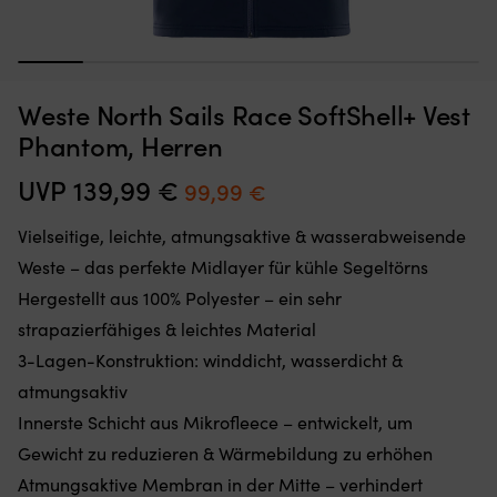
1
2
3
4
5
6
7
Moskitonetz,
Sc
Moskitonetz für Boot (Decksluke) NOCK Bug Barrier Medium,
S
Weste North Sails Race SoftShell+ Vest
das
de
620 x 620 x 420 mm
Sie
ei
Phantom, Herren
einfach
de
AUF LAGER
32,10
€
über
Te
UVP
139,99
€
Ursprünglicher
Aktueller
99,99
€
Ihre
in
Preis
Preis
Luke
de
Vielseitige, leichte, atmungsaktive & wasserabweisende
legen
Ga
war:
ist:
oder
er
Weste – das perfekte Midlayer für kühle Segeltörns
139,99 €
99,99 €.
hängen,
u
Hergestellt aus 100% Polyester – ein sehr
um
d
den
El
strapazierfähiges & leichtes Material
Innenraum
A
3-Lagen-Konstruktion: winddicht, wasserdicht &
frei
wi
von
ei
atmungsaktiv
Insekten
ma
Innerste Schicht aus Mikrofleece – entwickelt, um
zu
Er
halten
ha
Gewicht zu reduzieren & Wärmebildung zu erhöhen
Band
5
Atmungsaktive Membran in der Mitte – verhindert
mit
V