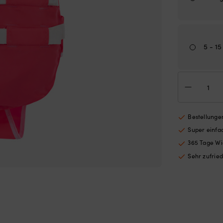
5 - 15
Ret
für
Kin
&
Bab
Bestellungen
Reg
Super einf
Soft
100
365 Tage Wi
Fluo
Sehr zufrie
Pink
Men