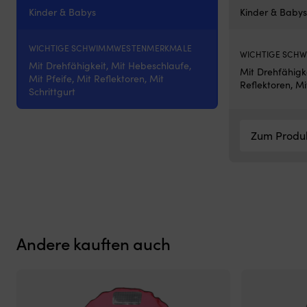
–
Kinder & Babys
Kinder & Babys
für
höhere
WICHTIGE SCHWIMMWESTENMERKMALE
Effizienz.
WICHTIGE SCH
Klare
Mit Drehfähigkeit, Mit Hebeschlaufe,
Mit Drehfähigke
Anzeigen
Mit Pfeife, Mit Reflektoren, Mit
Reflektoren, Mi
und
Schrittgurt
Tasten
sorgen
für
Zum Produ
eine
schnelle
und
sichere
Bedienung.
Optimiert
den
Energieverbrauch
Andere kauften auch
und
verlängert
die
Batterielaufzeit
vor