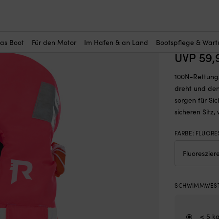
r Sie interessant?
—
Rettungsweste für Kinder & Baby Regatta Soft 100N Fluorescent Pink
Rettungs
(1)
100N Flu
das Boot
Für den Motor
Im Hafen & an Land
Bootspflege & War
UVP
59,
100N-Rettungs
dreht und den
sorgen für Sic
sicheren Sitz
FARBE
:
FLUORE
SCHWIMMWEST
< 5 k