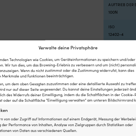
AUFTRIEB DER
100N
ISO
12402-4
Verwalte deine Privatsphäre
nden Technologien wie Cookies, um Geräteinformationen zu speichern und/oder
n. Wir tun dies, um das Browsing-Erlebnis zu verbessern und um (nicht) personali
nzuzeigen. Wenn du nicht zustimmst oder die Zustimmung widerrufst, kann dies
ettungswesten
 Merkmale und Funktionen beeinträchtigen.
ten, um dem oben Gesagten zuzustimmen oder eine detaillierte Auswahl zu treffe
ird nur auf dieser Seite angewendet. Du kannst deine Einstellungen jederzeit änd
lich des Widerrufs deiner Einwilligung, indem du die Schaltflächen in der Cookie-R
 oder auf die Schaltfläche "Einwilligung verwalten" am unteren Bildschirmrand kl
iken
rn von oder Zugriff auf Informationen auf einem Endgerät, Messung der Werbelei
 der Performance von Inhalten, Analyse von Zielgruppen durch Statistiken oder
tionen von Daten aus verschiedenen Quellen.