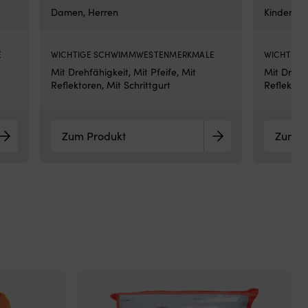
Seg
Damen, Herren
Kinder & 
oh
Lä
od
E
WICHTIGE SCHWIMMWESTENMERKMALE
WICHTIGE
Ab
Mit Drehfähigkeit, Mit Pfeife, Mit
Mit Drehfä
12–
Reflektoren, Mit Schrittgurt
Reflektore
24
V
Con
mit
Zum Produkt
Zum P
Aut
ver
die
Ins
Bür
Gen
mit
Pe
sor
für
ho
Wi
Ges