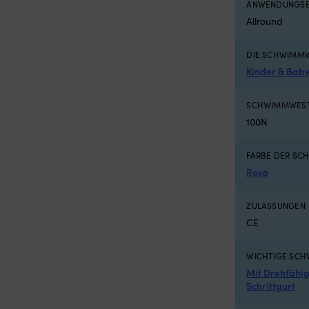
ANWENDUNGSB
Allround
DIE SCHWIMMW
Kinder & Bab
SCHWIMMWEST
100N
FARBE DER S
Rosa
ZULASSUNGEN
CE
WICHTIGE SC
Mit Drehfähig
Schrittgurt