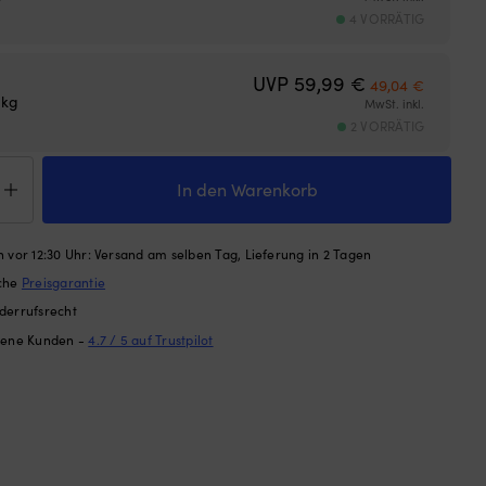
4 VORRÄTIG
Ursprünglicher
Aktuelle
UVP
59,99
€
49,04
€
 kg
MwSt. inkl.
2 VORRÄTIG
tungsweste
In den Warenkorb
der
y
 vor 12:30 Uhr: Versand am selben Tag, Lieferung in 2 Tagen
atta
ache
Preisgarantie
N
derrufsrecht
rescent
dene Kunden -
4.7 / 5 auf Trustpilot
ge