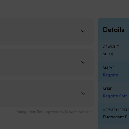
Details
GEWICHT
500 g
MARKE
Regatta
SERIE
Regatta Soft
HERSTELLERF
Kategorien:
Rettungswesten
,
Schwimmwesten
Fluorescent P