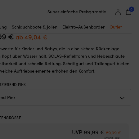
☓
25 000 Bootszubehör von 500 Marken
0
Super einfache Preisgarantie
weste für Kinder & Baby Regatta Soft
Begeisterte Kunden – 4,7/5 bei Trustpilot
orescent Pink
tung
Schlauchboote & Jollen
Elektro-Außenborder
Outlet
99
€
Ursprünglicher
Aktueller
ab
49,04
€
Preis
Preis
weste für Kinder und Babys, die in eine sichere Rückenlage
war:
ist:
 Kopf über Wasser hält. SOLAS-Reflektoren und Hebeschlaufe
59,99 €
ab
htbarkeit und schnelle Rettung. Schrittgurt und Taillengurt bieten
49,04 €.
, weiche Auftriebselemente erhöhen den Komfort.
SZIEREND PINK
ENGRÖSSE
Ursprünglicher
Aktuelle
UVP
99,99
€
89,99
€
g
MwSt. inkl.