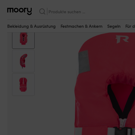
Vielleicht sind einige dieser Produkte fü
Bekleidung & Ausrüstung
—
Schwimmwesten
—
Rettungswesten
Suchen
nach:
Bekleidung & Ausrüstung
Festmachen & Ankern
Segeln
Für 