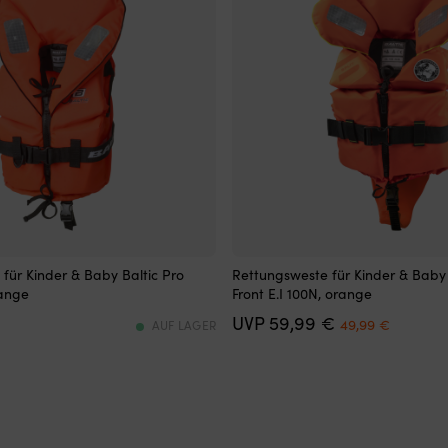
100N
für Kinder & Baby Baltic Pro
Rettungsweste für Kinder & Baby B
te
Rettungsweste
range
Front E.I 100N, orange
für
Det
Det
59,99
€
Kinder
49,99
€
AUF LAGER
ursprungliga
nuvara
und
priset
priset
Babys
var:
är:
mit
59,99 €.
49,99 €
großem
Kragen,
der