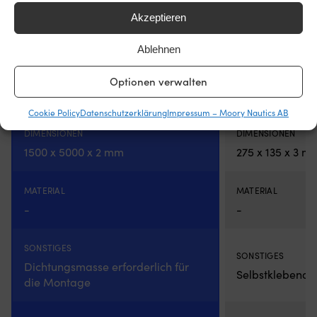
589,99
€
VERFÜGBAR BEI 
29,34
€
MwSt. inkl.
Akzeptieren
MwSt. inkl.
Ablehnen
HERSTELLERFARBNAME
HERSTELLERFARBN
Optionen verwalten
Grey
White Sand
Cookie Policy
Datenschutzerklärung
Impressum – Moory Nautics AB
DIMENSIONEN
DIMENSIONEN
1500 x 5000 x 2 mm
275 x 135 x 3 m
MATERIAL
MATERIAL
-
-
SONSTIGES
SONSTIGES
Dichtungsmasse erforderlich für
Selbstklebende
die Montage