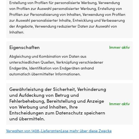
Erstellung von Profilen für personalisierte Werbung, Verwendung
rutschfeste matten
von Profilen zur Auswahl personalisierter Werbung, Erstellung von
Profilen zur Personalisierung von Inhalten, Verwendung von Profilen
zur Auswahl personalisierter Inhalte, Entwicklung und Verbesserung
der Angebote, Verwendung reduzierter Daten zur Auswahl von
Inhalten.
Eigenschaften
Immer aktiv
Abgleichung und Kombination von Daten aus
unterschiedlichen Quellen, Verknüpfung verschiedener
Endgeräte, Identifikation von Endgeräten anhand
automatisch übermittelter Informationen.
Gewährleistung der Sicherheit, Verhinderung
und Aufdeckung von Betrug und
Fehlerbehebung, Bereitstellung und Anzeige
Immer aktiv
von Werbung und Inhalten, Ihre
Entscheidungen zum Datenschutz speichern
Rutschfeste Matte / Rutschschutz Boot
Rutschfeste Matt
und übermitteln.
GISATEX Antislide Soft Walk Grey, 1500
Treadmaster Anti
x 5000 x 2 mm (1.5 x 5 Meter)
(PSA) White Sand,
Verwalten von 1408-Lieferanten
Lese mehr über diese Zwecke
Pack
VERFÜGBAR BEI NACHBESTELLUNG