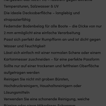
Druck
G
Temperaturen, Salzwasser & UV
zu
a
Die ideale Decksoberfläche – langlebig und
halten.
un
Es
R
strapazierfähig
macht
–
Federnder Bodenbelag für alle Boote – die Dicke von nur
das
hä
Aufpumpen
d
2 mm ermöglicht eine einfache Verarbeitung
und
Mo
Passt sich perfekt der Rumpfform an und ist dicht gegen
Entleeren
a
beim
Or
Wasser und Feuchtigkeit
Zuwasserlassen
u
Lässt sich einfach mit einer normalen Schere oder einem
einfacher
St
und
eg
Kartonmesser zuschneiden – für eine perfekte Passform
ist
o
Sollte nur auf einer trockenen und fettfreien Oberfläche
ein
di
praktisches
Lu
aufgetragen werden
Ersatzteil,
an
Reinigen Sie nicht mit groben Bürsten,
das
od
man
of
Hochdruckreinigern, Haushaltsreinigern oder
im
ist
Lösungsmitteln
Beiboot
(d
dabei
H
Verwenden Sie eine schonende Reinigung, weiche
haben
d
Bürsten oder einen Mikrofaser-Schwamm