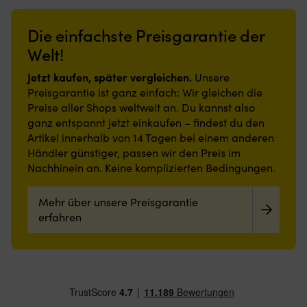
Umwelt-
lackierte
an
an
&
Untergründe.
Bord.
Bord
Gesundheitsstandards
Es
Die einfachste Preisgarantie der
Die
sorgt.
–
wird
Cargotasche
Strapazierfähige
Welt!
schonend
auch
mit
und
Gute
verwendet,
verdecktem
schmutzabweisende
Jetzt kaufen, später vergleichen.
Unsere
Verarbeitungseigenschaften
um
Knopf
Polyesteroberfläche,
Preisgarantie ist ganz einfach: Wir gleichen die
–
Spuren
hält
rutschfeste
leicht
von
Preise aller Shops weltweit an. Du kannst also
das
Latexrückseite
handhabbar
Sikaflex
ganz entspannt jetzt einkaufen – findest du den
Handy
und
Der
Produkten
Artikel innerhalb von 14 Tagen bei einem anderen
bei
geringe
Helfer,
zu
Manövern
Höhe
Händler günstiger, passen wir den Preis im
der
entfernen.
sicher.
machen
Nachhinein an. Keine komplizierten Bedingungen.
immer
Anwendungsbereich
Die
sie
gut
Sika
Gesäßtasche
auch
zur
Remover-
Mehr über unsere Preisgarantie
mit
in
Hand
208
Reißverschluss
engen
erfahren
ist!
wird
schützt
Bereichen
Härtet
verwendet,
Schlüssel
praktisch.
unter
um
vor
Leicht
Wasser
stark
Spritzwasser.
zu
–
verschmutzte,
|
reinigen
einfach
nicht
Ripstop-
und
&
poröse