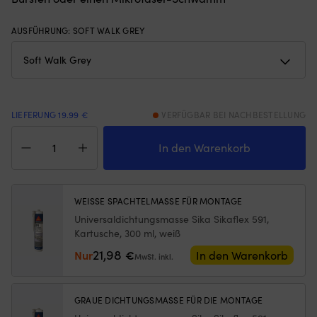
sollte.
Ne
|
be
Komplettes
wi
AUSFÜHRUNG
:
SOFT WALK GREY
Aquaquick-
we
Ventil
di
für
Lu
neuere
ge
AQ-
w
Bootmodelle
ka
LIEFERUNG 19.99 €
VERFÜGBAR BEI NACHBESTELLUNG
Ersetzt
P
Rutschfeste
ein
fü
Matte
In den Warenkorb
abgenutztes
L
/
Ventil
mi
Rutschschutz
und
m
Boot
hilft
A
GISATEX
WEISSE SPACHTELMASSE FÜR MONTAGE
dir,
v
Antislide
den
6
Universaldichtungsmasse Sika Sikaflex 591,
Soft
Druck
m
Kartusche, 300 ml, weiß
Walk
zu
x
Grey,
21,98
Nur
€
In den Warenkorb
MwSt. inkl.
halten
6
1500
Macht
m
x
das
–
5000
Aufblasen
fü
GRAUE DICHTUNGSMASSE FÜR DIE MONTAGE
x
und
mi