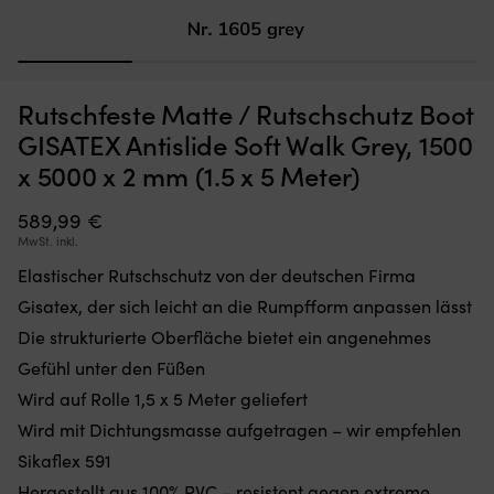
1
2
3
4
Komplettes
Mo
Ventil für Schlauchboot Aquaquick, für neue Modelle
M
Rutschfeste Matte / Rutschschutz Boot
Aquaquick-
d
6
Ventil,
Si
AUF LAGER
GISATEX Antislide Soft Walk Grey, 1500
19,22
€
passend
ei
x 5000 x 2 mm (1.5 x 5 Meter)
für
üb
neuere
Ih
AQ-
589,99
€
Lu
Bootsmodelle.
le
MwSt. inkl.
Es
od
Elastischer Rutschschutz von der deutschen Firma
ersetzt
h
ein
u
Gisatex, der sich leicht an die Rumpfform anpassen lässt
abgenutztes
d
Die strukturierte Oberfläche bietet ein angenehmes
oder
I
undichtes
fr
Gefühl unter den Füßen
Originalventil
v
Wird auf Rolle 1,5 x 5 Meter geliefert
und
In
hilft
zu
Wird mit Dichtungsmasse aufgetragen – wir empfehlen
dir,
ha
Sikaflex 591
den
B
richtigen
Hergestellt aus 100% PVC – resistent gegen extreme
mi