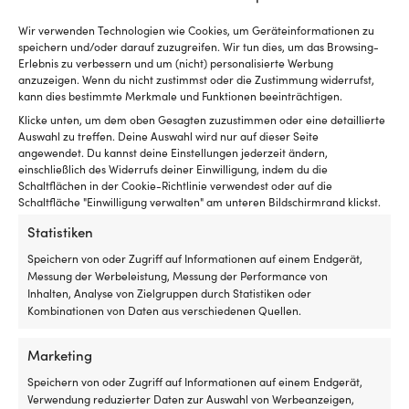
INKLUSIVE
Wir verwenden Technologien wie Cookies, um Geräteinformationen zu
1 Rolle rutschfeste Decksbeschichtung (1.5 x 5 Meter)
speichern und/oder darauf zuzugreifen. Wir tun dies, um das Browsing-
Erlebnis zu verbessern und um (nicht) personalisierte Werbung
anzuzeigen. Wenn du nicht zustimmst oder die Zustimmung widerrufst,
FARBE
kann dies bestimmte Merkmale und Funktionen beeinträchtigen.
Grau
Klicke unten, um dem oben Gesagten zuzustimmen oder eine detaillierte
Auswahl zu treffen. Deine Auswahl wird nur auf dieser Seite
MODELL
angewendet. Du kannst deine Einstellungen jederzeit ändern,
GISATEX Antislide Marine Floor Soft Walk
einschließlich des Widerrufs deiner Einwilligung, indem du die
Schaltflächen in der Cookie-Richtlinie verwendest oder auf die
Schaltfläche "Einwilligung verwalten" am unteren Bildschirmrand klickst.
DIMENSIONEN
Statistiken
1500 x 5000 x 2 mm
Speichern von oder Zugriff auf Informationen auf einem Endgerät,
Messung der Werbeleistung, Messung der Performance von
SONSTIGES
Inhalten, Analyse von Zielgruppen durch Statistiken oder
Dichtungsmasse erforderlich für die Montage
Kombinationen von Daten aus verschiedenen Quellen.
Marketing
Speichern von oder Zugriff auf Informationen auf einem Endgerät,
Vergleiche mit anderen Bestsellern in
Verwendung reduzierter Daten zur Auswahl von Werbeanzeigen,