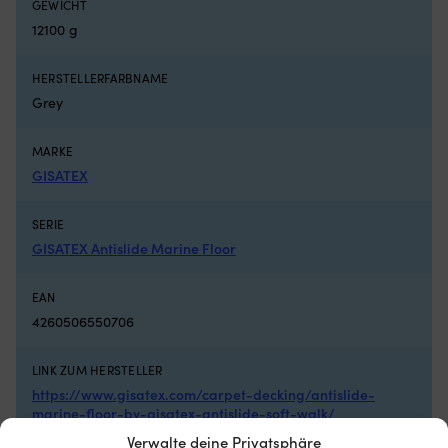
GEWICHT
12100 g
HERSTELLERFARBNAME
Grey
MARKE
GISATEX
SERIE
GISATEX Antislide Marine Floor
EAN
4260506550706
LINK ZUM HERSTELLER
https://www.gisatex.com/carpet-decking/antislide-
marine-floor-by-gisatex-antislide-soft-walk/
Verwalte deine Privatsphäre