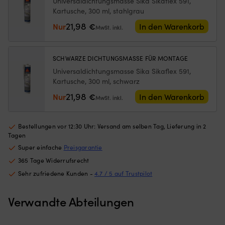
Universaldichtungsmasse Sika Sikaflex 591,
2
Entleeren
Bo
Kartusche, 300 ml, stahlgrau
mm
bei
Ne
(1.5
21,98
Nur
€
der
a
In den Warenkorb
MwSt. inkl.
x
Wasserung
f
5
einfacher
Po
Meter)
Praktisches
–
SCHWARZE DICHTUNGSMASSE FÜR MONTAGE
Menge
Ersatzteil,
sc
Universaldichtungsmasse Sika Sikaflex 591,
das
vo
Kartusche, 300 ml, schwarz
man
In
an
u
21,98
Nur
€
In den Warenkorb
MwSt. inkl.
Bord
lä
im
Lu
Beiboot
fü
Bestellungen vor 12:30 Uhr: Versand am selben Tag, Lieferung in 2
haben
gu
Tagen
sollte
Be
Super einfache
Preisgarantie
Passt
du
als
Wi
365 Tage Widerrufsrecht
Ersatz,
a
Sehr zufriedene Kunden -
4.7 / 5 auf Trustpilot
wenn
mo
das
–
Originalventil
pe
Verwandte Abteilungen
zu
w
lecken
m