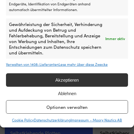
Endgeräte, Identifikation von Endgeräten anhand
(PSA) Light Grey, 275 x 135 x 3 mm, 2er-
(PSA) White Sand,
automatisch übermittelter Informationen.
Pack
Pack
NICHT VORRÄTIG
VERFÜGBAR BEI 
29,34
€
29,34
€
Gewährleistung der Sicherheit, Verhinderung
MwSt. inkl.
MwSt. inkl.
und Aufdeckung von Betrug und
Fehlerbehebung, Bereitstellung und Anzeige
Immer aktiv
von Werbung und Inhalten, Ihre
Entscheidungen zum Datenschutz speichern
HERSTELLERFARBNAME
HERSTELLERFARBN
und übermitteln.
Light Grey
White Sand
Verwalten von 1408-Lieferanten
Lese mehr über diese Zwecke
DIMENSIONEN
DIMENSIONEN
Akzeptieren
275 x 135 x 3 mm
275 x 135 x 3 m
Ablehnen
MATERIAL
MATERIAL
-
-
Optionen verwalten
Cookie Policy
Datenschutzerklärung
Impressum – Moory Nautics AB
SONSTIGES
SONSTIGES
Selbstklebende Platten
Selbstklebende