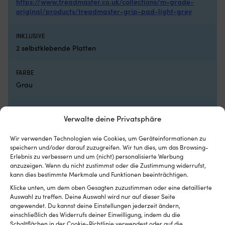
https://www.treadmaster.co.uk/collections/m-grade-
original/products/treadmaster-grip-pad-light-grey
INKLUSIVE
2 selbstklebende Platten
FARBE
Grau
MODELL
Verwalte deine Privatsphäre
Treadmaster Anti-Slip Diamond Pattern
Wir verwenden Technologien wie Cookies, um Geräteinformationen zu
DIMENSIONEN
speichern und/oder darauf zuzugreifen. Wir tun dies, um das Browsing-
Erlebnis zu verbessern und um (nicht) personalisierte Werbung
275 x 135 x 3 mm
anzuzeigen. Wenn du nicht zustimmst oder die Zustimmung widerrufst,
kann dies bestimmte Merkmale und Funktionen beeinträchtigen.
SONSTIGES
Klicke unten, um dem oben Gesagten zuzustimmen oder eine detaillierte
Selbstklebende Platten
Auswahl zu treffen. Deine Auswahl wird nur auf dieser Seite
angewendet. Du kannst deine Einstellungen jederzeit ändern,
einschließlich des Widerrufs deiner Einwilligung, indem du die
Schaltflächen in der Cookie-Richtlinie verwendest oder auf die