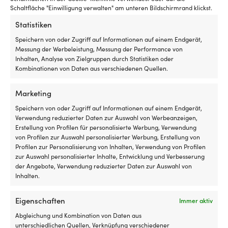
Schaltfläche "Einwilligung verwalten" am unteren Bildschirmrand klickst.
Vergleiche mit anderen Bestsellern in
Statistiken
rutschfeste matten
Speichern von oder Zugriff auf Informationen auf einem Endgerät,
Messung der Werbeleistung, Messung der Performance von
Inhalten, Analyse von Zielgruppen durch Statistiken oder
Kombinationen von Daten aus verschiedenen Quellen.
Marketing
Speichern von oder Zugriff auf Informationen auf einem Endgerät,
Verwendung reduzierter Daten zur Auswahl von Werbeanzeigen,
Erstellung von Profilen für personalisierte Werbung, Verwendung
von Profilen zur Auswahl personalisierter Werbung, Erstellung von
Profilen zur Personalisierung von Inhalten, Verwendung von Profilen
zur Auswahl personalisierter Inhalte, Entwicklung und Verbesserung
der Angebote, Verwendung reduzierter Daten zur Auswahl von
Inhalten.
Eigenschaften
Immer aktiv
Abgleichung und Kombination von Daten aus
Rutschfeste Matte / Rutschschutz Boot
Rutschfeste Matt
unterschiedlichen Quellen, Verknüpfung verschiedener
Treadmaster Anti-Slip Diamond Pattern
Treadmaster Anti