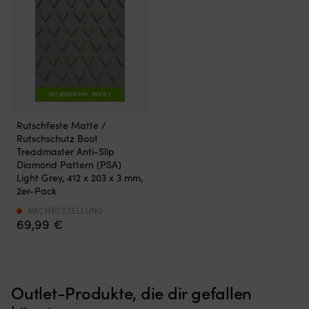
Weltweit
Rutschfeste Matte /
führender
Rutschschutz Boot
Rutschschutz,
Treadmaster Anti-Slip
der
Diamond Pattern (PSA)
außergewöhnliche
Light Grey, 412 x 203 x 3 mm,
Rutschsicherheit
2er-Pack
mit
Haltbarkeit
NACHBESTELLUNG
69,99
€
&
Komfort
bei
nassen
&
Outlet-Produkte, die dir gefallen
trockenen
Bedingungen