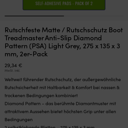
1
2
Moskitonetz,
St
Moskitonetz für Boot (Decksluke) NOCK Bug Barrier Medium,
S
Rutschfeste Matte / Rutschschutz Boot
das
u
620 x 620 x 420 mm
Sie
ro
Treadmaster Anti-Slip Diamond
einfach
A
AUF LAGER
Pattern (PSA) Light Grey, 275 x 135 x 3
32,10
€
über
/
Ihre
Ta
mm, 2er-Pack
Luke
di
legen
fü
29,34
€
oder
fa
MwSt. inkl.
hängen,
al
um
pe
Weltweit führender Rutschschutz, der außergewöhnliche
den
ge
Rutschsicherheit mit Haltbarkeit & Komfort bei nassen &
Innenraum
ist
frei
Id
trockenen Bedingungen kombiniert
von
fü
Diamond Pattern – das berühmte Diamantmuster mit
Insekten
d
zu
Bo
attraktivem Aussehen bietet höchsten Grip unter allen
halten
–
Bedingungen
Band
We
mit
2 selbstklebende Platten – 275 x 135 x 3 mm
Le