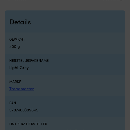
Luken
lä
mit
Rollo
innen
Details
hat
und
es
insektenfrei
GEWICHT
und
400 g
kühl
in
HERSTELLERFARBNAME
der
Nacht
Light Grey
haben
möchte
MARKE
Geeignet
Treadmaster
für
sowohl
Motorboot
EAN
als
5707400309645
auch
Segelboot
LINK ZUM HERSTELLER