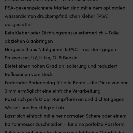
Gewichten
Re
PSA-gekennzeichnete Matten sind mit einem optimalen
am
u
wasserdichten druckempfindlichen Kleber (PSA)
unteren
je
Rand
Ar
ausgestattet
–
v
Kein Kleber oder Dichtungsmasse erforderlich – Folie
hält
Au
das
G
abziehen & anbringen
Moskitonetz
G
Hergestellt aus Nitrilgummi & PVC – resistent gegen
an
5
Ort
x
Salzwasser, UV, Hitze, Öl & Benzin
und
37
Bietet einen hohen Grad an Isolierung und reduziert
Stelle,
x
egal
3
Reflexionen vom Deck
ob
m
Federnder Bodenbelag für alle Boote – die Dicke von nur
die
fü
Luke
g
3 mm ermöglicht eine einfache Verarbeitung
angelehnt
od
Passt sich perfekt der Rumpfform an und dichtet gegen
oder
s
offen
G
Wasser und Feuchtigkeit ab
ist
Be
Lässt sich einfach mit einer normalen Schere oder einem
(die
g
Höhe
Fe
Kartonmesser zuschneiden – für eine perfekte Passform
des
S
Sollte nur auf einer trockenen und fettfreien Oberfläche