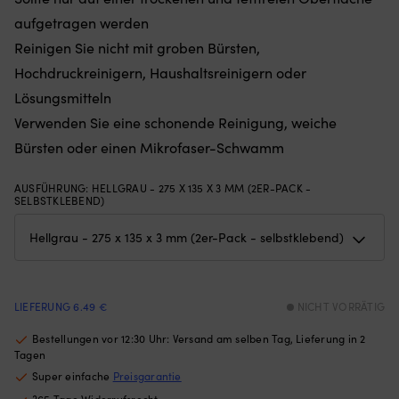
Netzes
u
begrenzt,
ra
aufgetragen werden
wie
H
Reinigen Sie nicht mit groben Bürsten,
weit
a
die
Hochdruckreinigern, Haushaltsreinigern oder
St
Luke
He
Lösungsmitteln
geöffnet
a
Verwenden Sie eine schonende Reinigung, weiche
werden
P
kann)
G
Bürsten oder einen Mikrofaser-Schwamm
Passend
(P
für
fü
AUSFÜHRUNG
:
HELLGRAU - 275 X 135 X 3 MM (2ER-PACK -
Luken
h
SELBSTKLEBEND)
mit
St
maximalen
Ve
Außenmaßen
N
von
mi
620
st
mm
G
LIEFERUNG 6.49 €
NICHT VORRÄTIG
x
fü
620
s
Bestellungen vor 12:30 Uhr: Versand am selben Tag, Lieferung in 2
mm
La
Tagen
–
St
für
Gr
Super einfache
Preisgarantie
mittelgroße
a