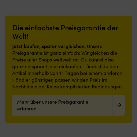
einladende
sorgen.
3
Atmosphäre
Strapazierfähige
mm
an
Nylonoberfläche
PSA-
Bord
und
gekennzeichnete
Die einfachste Preisgarantie der
sorgt.
Gummirückseite
Matten
Strapazierfähige
bieten
Welt!
sind
und
stabilen
mit
schmutzabweisende
Halt
Jetzt kaufen, später vergleichen.
einem
Unsere
Polyesteroberfläche,
und
optimalen
Preisgarantie ist ganz einfach: Wir gleichen die
rutschfeste
reduzieren
wasserdichten
Preise aller Shops weltweit an. Du kannst also
Latexrückseite
die
druckempfindlichen
ganz entspannt jetzt einkaufen – findest du den
und
Rutschgefahr,
Kleber
Artikel innerhalb von 14 Tagen bei einem anderen
geringe
auch
(PSA)
Höhe
in
Händler günstiger, passen wir den Preis im
ausgestattet
machen
nassen
Nachhinein an. Keine komplizierten Bedingungen.
Kein
sie
Umgebungen.
Kleber
auch
Geringe
oder
Mehr über unsere Preisgarantie
in
Höhe
Dichtungsmasse
engen
und
erfahren
erforderlich
Bereichen
einfache
–
praktisch.
Reinigung
Folie
Leicht
machen
abziehen
zu
sie
&