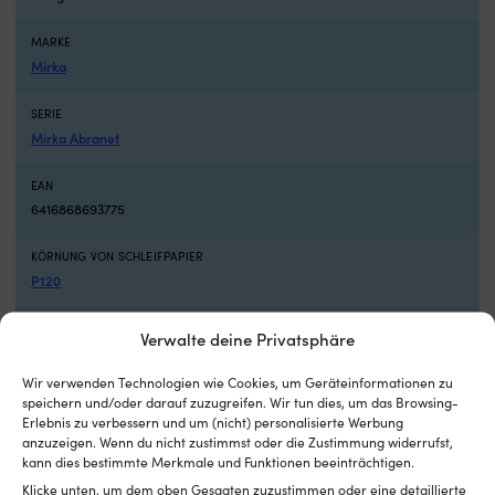
einsatzbereit
W
5
5
MARKE
Vorwärts-
o
Mirka
und
7
3
Au
SERIE
Rückwärtsgänge
je
Mirka Abranet
sorgen
n
für
Ak
eine
In
EAN
klare
16
6416868693775
Geschwindigkeitskontrolle
G
Passend
C
KÖRNUNG VON SCHLEIFPAPIER
für
P
P120
mehrere
u
Minn
Si
MODELL
Kota-
fü
Verwalte deine Privatsphäre
Mirka Abranet Ace HD
Serien
e
über
Si
Wir verwenden Technologien wie Cookies, um Geräteinformationen zu
viele
W
GRÖSSE
speichern und/oder darauf zuzugreifen. Wir tun dies, um das Browsing-
Modelljahre
Ko
Erlebnis zu verbessern und um (nicht) personalisierte Werbung
Ø225 mm
Praktisches
–
anzuzeigen. Wenn du nicht zustimmst oder die Zustimmung widerrufst,
Ersatzteil,
P
kann dies bestimmte Merkmale und Funktionen beeinträchtigen.
SCHLEIFMITTEL
das
w
Klicke unten, um dem oben Gesagten zuzustimmen oder eine detaillierte
Keramisch / Keramikbeschichtung