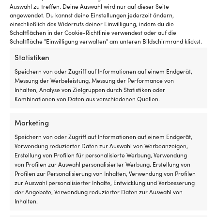
man
z
Auswahl zu treffen. Deine Auswahl wird nur auf dieser Seite
an
u
angewendet. Du kannst deine Einstellungen jederzeit ändern,
Bord
e
einschließlich des Widerrufs deiner Einwilligung, indem du die
haben
v
Schaltflächen in der Cookie-Richtlinie verwendest oder auf die
sollte,
R
Schaltfläche "Einwilligung verwalten" am unteren Bildschirmrand klickst.
Vergleiche mit anderen Bestsellern in
wenn
m
Statistiken
schleifscheibe
die
e
Gasreglerung
ei
Speichern von oder Zugriff auf Informationen auf einem Endgerät,
hakt
zu
Messung der Werbeleistung, Messung der Performance von
Original-
Si
Inhalten, Analyse von Zielgruppen durch Statistiken oder
Ersatzteilnummer
b
Kombinationen von Daten aus verschiedenen Quellen.
2064028
a
für
Ak
Marketing
einfachere
a
Zuordnung
W
Speichern von oder Zugriff auf Informationen auf einem Endgerät,
Frühere
m
Verwendung reduzierter Daten zur Auswahl von Werbeanzeigen,
Artikelnummer
–
Erstellung von Profilen für personalisierte Werbung, Verwendung
2064023
a
von Profilen zur Auswahl personalisierter Werbung, Erstellung von
erleichtert
d
Profilen zur Personalisierung von Inhalten, Verwendung von Profilen
das
Bo
zur Auswahl personalisierter Inhalte, Entwicklung und Verbesserung
Upgrade
a
der Angebote, Verwendung reduzierter Daten zur Auswahl von
Mit
St
Inhalten.
Schalter
a
Schleifscheibe Mirka Abranet Ace HD,
Schleifscheibe Mirka Abran
Minn
S
Ø225 mm Grip, P120, 25er-Pack
Ø125 mm Grip, P80, 5er-Pa