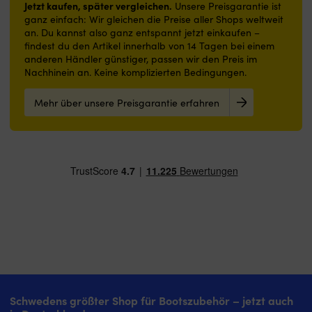
Der
fü
effektiv
Jetzt kaufen, später vergleichen.
Löcher
oder
und
Unsere Preisgarantie ist
Schalter
S
ein
–
Lackarbeiten
ganz einfach: Wir gleichen die Preise aller Shops weltweit
Holz
hat
S
Zusetzen
verhindert
und
an. Du kannst also ganz entspannt jetzt einkaufen –
wählen.
5
S
verhindern
effektiv
ein
findest du den Artikel innerhalb von 14 Tagen bei einem
|
Vorwärts-
u
Geeignet
das
10-
anderen Händler günstiger, passen wir den Preis im
Selbstklebende
und
T
für
Zusetzen
pack
Nachhinein an. Keine komplizierten Bedingungen.
Rückseite
3
in
Trockenschliff
&
reicht
sorgt
Rückwärtsstufen,
U
auf
hält
für
für
Mehr über unsere Preisgarantie erfahren
wodurch
D
allen
die
mehrere
festen
du
T
Oberflächen
Schleiffläche
Arbeitsschritte
Halt,
die
w
außer
kühl
in
ohne
richtige
ho
Glas
Robuste
der
dass
Geschwindigkeitsstufe
a
Speziell
&
Bootswartung.
die
leicht
d
für
reißfeste
|
Schleifscheibe
findest,
H
Holz
Rückseite
Für
verrutscht
ohne
g
entwickelt,
–
die
Ø125
feinjustieren
–
auch
erreicht
Reinigung
Millimeter
zu
fü
für
eine
und
passt
müssen.
ei
fettere
lange
das
auf
Das
fl
Holzarten
Haltbarkeit
matte
gängige
gibt
Pr
wie
Sehr
Polieren
Schleifmaschinen
dir
u
Teak
gute
von
für
bessere
e
Ø150
Leistung
Lack
komfortables
Schwedens größter Shop für Bootszubehör – jetzt auch
Kontrolle
Zu
mm
für
und
Flächenschleifen