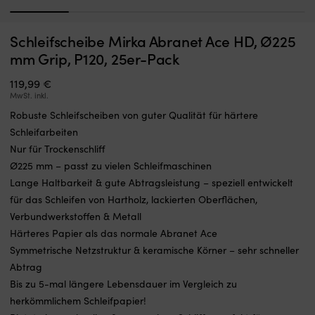
1
2
3
4
5
Schalter,
A
Schleifscheibe Mirka Abranet Ace HD, Ø225
Schalter Minn Kota Endura, 5 vorwärts / 3 rückwärts
A
der
S
b
mm Grip, P120, 25er-Pack
ein
AUF LAGER
in
36,70
€
defektes
Hü
119,99
€
Teil
d
MwSt. inkl.
in
vo
Robuste Schleifscheiben von guter Qualität für härtere
der
B
Gasreglerung
bi
Schleifarbeiten
ersetzt
M
Nur für Trockenschliff
und
A
Ø225 mm – passt zu vielen Schleifmaschinen
den
bl
Lange Haltbarkeit & gute Abtragsleistung – speziell entwickelt
Elektro-
d
Außenborder
B
für das Schleifen von Hartholz, lackierten Oberflächen,
wieder
in
Verbundwerkstoffen & Metall
einsatzbereit
S
Härteres Papier als das normale Abranet Ace
macht.
a
Er
u
Symmetrische Netzstruktur & keramische Körner – sehr schneller
hat
d
Abtrag
5
k
Bis zu 5-mal längere Lebensdauer im Vergleich zu
Vorwärtsgänge
z
herkömmlichem Schleifpapier!
und
5