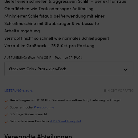
3
o
Bietet einen schnellen & aggressiven Schliff – perfekt für raue
Rückwärtsgänge
7
Oberflächen wie Teak oder sogar Antifouling
für
w
Minimierter Schleifstaub bei Verwendung mit einer
eine
Bi
Schleifmaschine mit Staubsauger & verbesserte
klare
zu
Geschwindigkeitskontrolle
Au
Arbeitsumgebung
und
z
Verstopft nicht so schnell wie normales Schleifpapier!
passt
A
Verkauf im Großpack – 25 Stück pro Packung
zu
u
vielen
u
AUSFÜHRUNG
:
Ø225 MM GRIP - P120 - 25ER-PACK
Jahresmodellen.
d
Du
ü
erhältst
W
bessere
z
Kontrolle
ha
beim
|
LIEFERUNG 6.49 €
NICHT VORRÄTIG
Manövrieren
A
in
S
Bestellungen vor 12:30 Uhr: Versand am selben Tag, Lieferung in 2 Tagen
der
in
Super einfache
Preisgarantie
Nähe
H
365 Tage Widerrufsrecht
des
bi
Sehr zufriedene Kunden -
4.7 / 5 auf Trustpilot
Stegs
di
oder
vo
Verwandte Abteilungen
beim
B