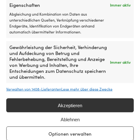
Kota
o
Eigenschaften
Immer aktiv
NICHT VORRÄTIG
4 VORRÄTIG
Endura,
a
119,99
€
14,62
€
Abgleichung und Kombination von Daten aus
5
d
MwSt. inkl.
MwSt. inkl.
unterschiedlichen Quellen, Verknüpfung verschiedener
vorwärts
S
Endgeräte, Identifikation von Endgeräten anhand
/
D
GRÖSSE
GRÖSSE
automatisch übermittelter Informationen.
3
tr
Ø225 mm
Ø125 mm
rückwärts
e
tauschst
d
Gewährleistung der Sicherheit, Verhinderung
du
Hü
und Aufdeckung von Betrug und
KÖRNUNG VON SCHLEIFPAPIER
KÖRNUNG VON SCHLEIFPAPIE
einen
d
Fehlerbehebung, Bereitstellung und Anzeige
P120
P80
Immer aktiv
verschlissenen
m
von Werbung und Inhalten, Ihre
oder
e
Entscheidungen zum Datenschutz speichern
defekten
s
und übermitteln.
Zum Produkt
Schalter
Z
in
a
Verwalten von 1408-Lieferanten
Lese mehr über diese Zwecke
der
d
Gasreglerung
A
aus
Akzeptieren
S
und
e
bekommst
S
Ablehnen
wieder
in
eine
w
Ähnliche Produkte
Optionen verwalten
sichere
S