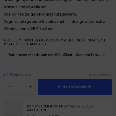
Gewichten
nu
Karte zu interpretieren
am
w
Die Karten zeigen Naturschutzgebiete,
unteren
Pl
Rand
St
Vogelschutzgebiete & vieles mehr – das gewisse Extra
–
6
Dimensionen: 29.7 x 42 cm
hält
Po
das
mi
Moskitonetz
U
GEBIET
:
BOTTNISCHER MEERBUSEN NÖRDLICH, SIKEÅ - SUNDSVALL
an
ge
(2024 - NEUESTE AUSGABE)
Ort
Ma
und
hä
Stelle,
Fe
egal
S
ob
u
die
ak
LIEFERUNG 6.49 €
29 VORRÄTIG
Luke
N
Sportbootkarte
angelehnt
st
Sjöfartsverket
In den Warenkorb
oder
|
Bottnischer
offen
6
Meerbusen
ist
Si
nördlich,
(die
m
Sikeå
KOMPASS ZUR RICHTUNGSANZEIGE BEI DER
Höhe
es
NAVIGATION
-
des
ei
Sundsvall