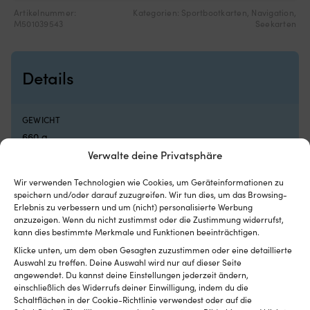
Luken
Ko
Artikelnummer:
Kategorien:
Sportbootkarten
,
Navigation
,
mit
u
M501039543
Seekarten
Rollo
Ar
innen
N
hat
Kl
und
bi
Details
es
ei
insektenfrei
b
und
zu
kühl
Si
GEWICHT
in
i
660 g
der
Bo
Verwalte deine Privatsphäre
Nacht
au
MARKE
haben
d
Wir verwenden Technologien wie Cookies, um Geräteinformationen zu
möchte
Fe
Sjöfartsverket
speichern und/oder darauf zuzugreifen. Wir tun dies, um das Browsing-
Geeignet
od
Erlebnis zu verbessern und um (nicht) personalisierte Werbung
für
a
anzuzeigen. Wenn du nicht zustimmst oder die Zustimmung widerrufst,
EAN
sowohl
St
kann dies bestimmte Merkmale und Funktionen beeinträchtigen.
Motorboot
Di
9789198756395
als
Klicke unten, um dem oben Gesagten zuzustimmen oder eine detaillierte
6
Auswahl zu treffen. Deine Auswahl wird nur auf dieser Seite
auch
Si
SEEKARTENLAND
angewendet. Du kannst deine Einstellungen jederzeit ändern,
Segelboot
er
einschließlich des Widerrufs deiner Einwilligung, indem du die
Schweden
es
Schaltflächen in der Cookie-Richtlinie verwendest oder auf die
Ih