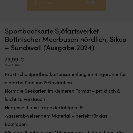
Moskitonetz,
Kl
Moskitonetz für Boot (Decksluke) NOCK Bug Barrier Medium,
K
Sportbootkarte Sjöfartsverket
das
mi
620 x 620 x 420 mm
S
Sie
6
Bottnischer Meerbusen nördlich, Sikeå
einfach
Si
AUF LAGER
– Sundsvall (Ausgabe 2024)
32,10
€
über
fü
Ihre
d
Luke
79,99
€
ri
legen
Wi
MwSt. inkl.
oder
a
Praktische Sportbootkartensammlung im Ringordner für
hängen,
Bo
um
Er
einfache Planung & Navigation
den
lä
Normale Seekarten im kleineren Format – praktisch &
Innenraum
si
frei
ko
leicht zu verstauen
von
fl
Hergestellt aus strapazierfähigem &
Insekten
z
zu
u
wasserabweisendem Material – perfekt für das
halten
be
Bootleben
Band
b
mit
Wichtige Symbole und Abkürzungen – helfen Ihnen, die
Ve