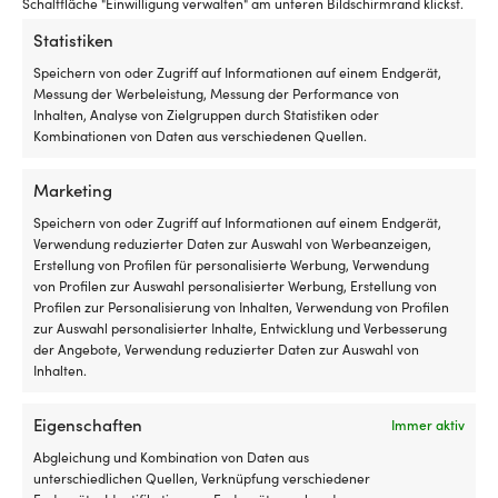
Schaltfläche "Einwilligung verwalten" am unteren Bildschirmrand klickst.
be
SEEKARTENBEREICH
de
Statistiken
Bottnischer Meerbusen
Ka
Speichern von oder Zugriff auf Informationen auf einem Endgerät,
au
Messung der Werbeleistung, Messung der Performance von
zu
DIMENSIONEN
Inhalten, Analyse von Zielgruppen durch Statistiken oder
si
29,7 x 42 cm
Kombinationen von Daten aus verschiedenen Quellen.
od
si
zu
VERÖFFENTLICHUNGSDATUM AUF SEEKARTEN
Marketing
w
2024
Si
Speichern von oder Zugriff auf Informationen auf einem Endgerät,
e
Verwendung reduzierter Daten zur Auswahl von Werbeanzeigen,
mö
Erstellung von Profilen für personalisierte Werbung, Verwendung
W
von Profilen zur Auswahl personalisierter Werbung, Erstellung von
de
Profilen zur Personalisierung von Inhalten, Verwendung von Profilen
Andere kauften auch
St
zur Auswahl personalisierter Inhalte, Entwicklung und Verbesserung
ni
der Angebote, Verwendung reduzierter Daten zur Auswahl von
v
Inhalten.
wi
lä
Eigenschaften
Immer aktiv
er
si
Abgleichung und Kombination von Daten aus
vo
unterschiedlichen Quellen, Verknüpfung verschiedener
fl