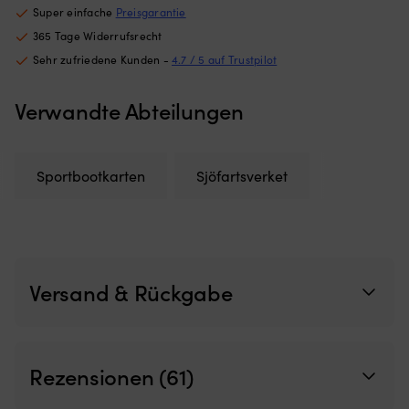
Bootsluken
N
Super einfache
Preisgarantie
Netz
st
365 Tage Widerrufsrecht
aus
u
Sehr zufriedene Kunden -
4.7 / 5 auf Trustpilot
feinmaschigem
ist
Polyester
pf
–
Wa
Verwandte Abteilungen
schützt
U
vor
ge
Insekten
Ma
und
ei
Sportbootkarten
Sjöfartsverket
lässt
si
Luft
fü
für
d
gute
Bo
Belüftung
u
durchströmen
so
Versand & Rückgabe
Wird
Ta
außen
W
montiert
Si
–
zw
perfekt,
le
Rezensionen (61)
wenn
Mo
man
De