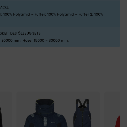
St
JACKE
2
: 100% Polyamid – Futter: 100% Polyamid – Futter 2: 100%
dig
Au
zu
Ans
GKEIT DES ÖLZEUG SETS
ein
– 30000 mm. Hose: 15000 – 30000 mm.
Rel
ein
La
od
zur
Int
in
ein
Sy
wie
z.B
Vic
GX
Läs
sic
mit