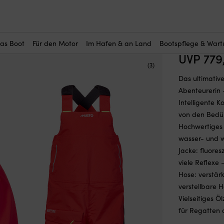
r Sie interessant?
 Sets
—
Damen
—
Ölzeug Set Musto BR2 Offshore 2.0, True Red, Da
Ölzeug S
Damen
das Boot
Für den Motor
Im Hafen & an Land
Bootspflege & War
UVP
779
(3)
Das ultimativ
Abenteurerin –
Intelligente K
von den Bedür
Hochwertiges
wasser- und w
Jacke: fluore
viele Reflexe
Hose: verstär
verstellbare H
Vielseitiges 
für Regatten 