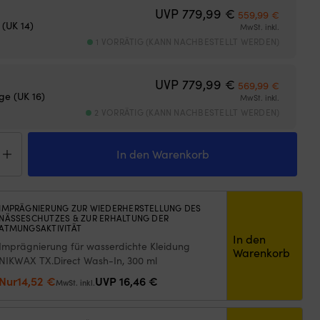
Ursprünglicher 
Aktuelle
UVP
779,99
€
559,99
€
 (UK 14)
MwSt. inkl.
1 VORRÄTIG (KANN NACHBESTELLT WERDEN)
Ursprünglicher 
Aktuelle
UVP
779,99
€
569,99
€
ge (UK 16)
MwSt. inkl.
2 VORRÄTIG (KANN NACHBESTELLT WERDEN)
eug
In den Warenkorb
to
shore
IMPRÄGNIERUNG ZUR WIEDERHERSTELLUNG DES
NÄSSESCHUTZES & ZUR ERHALTUNG DER
e
ATMUNGSAKTIVITÄT
,
In den
Imprägnierung für wasserdichte Kleidung
men
Warenkorb
ge
NIKWAX TX.Direct Wash-In, 300 ml
Ursprünglicher
Aktueller
Nur
14,52
€
UVP
16,46
€
MwSt. inkl.
Preis
Preis
war:
ist: