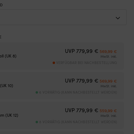
ED
Ursprünglicher 
Aktuelle
UVP
779,99
€
569,99
€
ll (UK 8)
MwSt. inkl.
VERFÜGBAR BEI NACHBESTELLUNG
Ursprünglicher 
Aktuelle
UVP
779,99
€
569,99
€
(UK 10)
MwSt. inkl.
6 VORRÄTIG (KANN NACHBESTELLT WERDEN)
Ursprünglicher 
Aktuelle
UVP
779,99
€
559,99
€
m (UK 12)
MwSt. inkl.
8 VORRÄTIG (KANN NACHBESTELLT WERDEN)