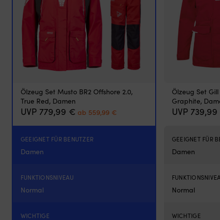
–
robuste
Hose
mit
guten
Schutzeigenschaften
und
bequemer
Passform
Solides
Ölzeug Set Musto BR2 Offshore 2.0,
Ölzeug Set Gil
Ölzeug
True Red, Damen
Graphite, Dam
Set,
Ursprünglicher
Aktueller
UVP
779,99
€
UVP
739,99
ab
559,99
€
das
Preis
Preis
sowohl
war:
ist:
für
779,99 €
ab
GEEIGNET FÜR BENUTZER
GEEIGNET FÜR 
Sommersegeln
559,99 €.
Damen
Damen
im
Regen
als
FUNKTIONSNIVEAU
FUNKTIONSNIVE
auch
für
Normal
Normal
mildere
Herbsttouren
WICHTIGE
WICHTIGE
geeignet