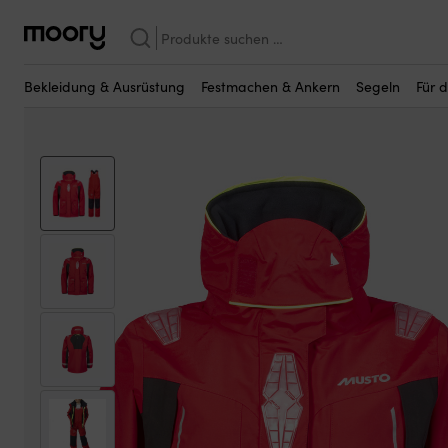
Vielleicht sind einige dieser Produkte fü
Bekleidung & Ausrüstung
—
Kleidung
—
Segelbekleidung
—
Ölzeug
Suchen
nach:
Bekleidung & Ausrüstung
Festmachen & Ankern
Segeln
Für 