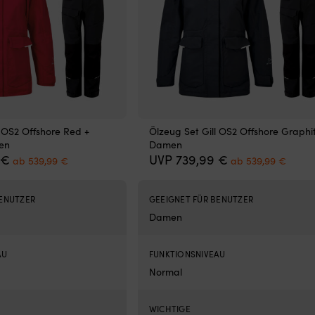
l OS2 Offshore Red +
Ölzeug Set Gill OS2 Offshore Graphit
en
Damen
Ursprünglicher
Aktueller
Ursprünglicher
Aktue
€
UVP
739,99
€
ab
539,99
€
ab
539,99
€
Preis
Preis
Preis
Preis
war:
ist:
war:
ist:
739,99 €
ab
739,99 €
ab
BENUTZER
GEEIGNET FÜR BENUTZER
539,99 €.
539,9
Damen
AU
FUNKTIONSNIVEAU
Normal
WICHTIGE