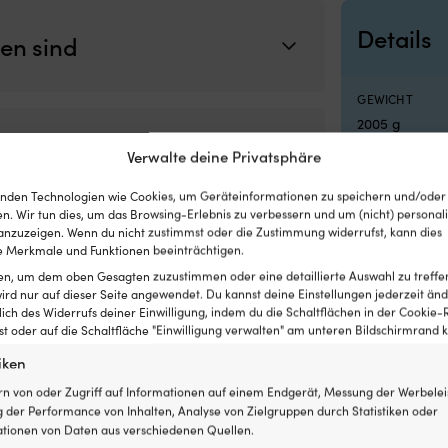
Details
ten sind
GEWICHT
2005 g
Verwalte deine Privatsphäre
MARKE
Musto
nden Technologien wie Cookies, um Geräteinformationen zu speichern und/oder
n. Wir tun dies, um das Browsing-Erlebnis zu verbessern und um (nicht) personali
nzuzeigen. Wenn du nicht zustimmst oder die Zustimmung widerrufst, kann dies
HERSTELLERF
 Merkmale und Funktionen beeinträchtigen.
True Red
ten, um dem oben Gesagten zuzustimmen oder eine detaillierte Auswahl zu treffe
ird nur auf dieser Seite angewendet. Du kannst deine Einstellungen jederzeit änd
lich des Widerrufs deiner Einwilligung, indem du die Schaltflächen in der Cookie-R
SERIE
egorien:
Damen
,
Kleidung
,
Ölzeug Sets
,
Segelbekleidung
 oder auf die Schaltfläche "Einwilligung verwalten" am unteren Bildschirmrand kl
Musto BR
iken
LINK ZUM HERS
rn von oder Zugriff auf Informationen auf einem Endgerät, Messung der Werbelei
 der Performance von Inhalten, Analyse von Zielgruppen durch Statistiken oder
https://www.
tionen von Daten aus verschiedenen Quellen.
https://www.