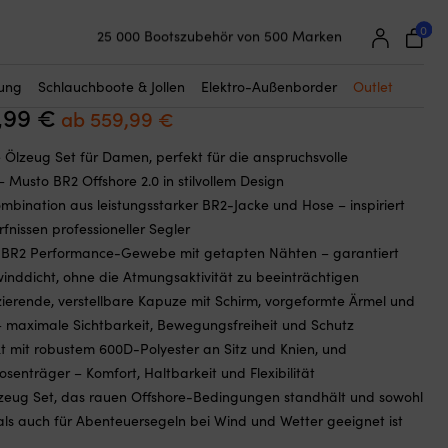
☓
men
0
25 000 Bootszubehör von 500 Marken
et Musto BR2 Offshore 2.0, True Red,
Super einfache Preisgarantie
Begeisterte Kunden – 4,7/5 bei Trustpilot
tung
Schlauchboote & Jollen
Elektro-Außenborder
Outlet
,99
€
Ursprünglicher
Aktueller
ab
559,99
€
Preis
Preis
e Ölzeug Set für Damen, perfekt für die anspruchsvolle
war:
ist:
 Musto BR2 Offshore 2.0 in stilvollem Design
779,99 €
ab
ombination aus leistungsstarker BR2-Jacke und Hose – inspiriert
559,99 €.
fnissen professioneller Segler
 BR2 Performance-Gewebe mit getapten Nähten – garantiert
inddicht, ohne die Atmungsaktivität zu beeinträchtigen
szierende, verstellbare Kapuze mit Schirm, vorgeformte Ärmel und
 – maximale Sichtbarkeit, Bewegungsfreiheit und Schutz
kt mit robustem 600D-Polyester an Sitz und Knien, und
osenträger – Komfort, Haltbarkeit und Flexibilität
Ölzeug Set, das rauen Offshore-Bedingungen standhält und sowohl
als auch für Abenteuersegeln bei Wind und Wetter geeignet ist