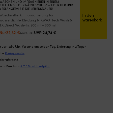
WASCHEN UND IMPRÄGNIEREN IN EINEM –
16,46 €
14,52 €.
Inn
STELLEN SIE DEN NÄSSESCHUTZ WIEDER HER UND
Fül
Fül
VERLÄNGERN SIE DIE LEBENSDAUER!
19
mit
AUF LAGER
In den
Waschmittel & Imprägnierung für
Blu
Warenkorb
wasserdichte Kleidung NIKWAX Tech Wash &
für
TX.Direct Wash-In, 300 ml + 300 ml
all
Ursprünglicher
Aktueller
Art
Nur
22,32
€
UVP
24,74
€
MwSt. inkl.
vo
Preis
Preis
Flü
war:
ist:
un
 vor 12:30 Uhr: Versand am selben Tag, Lieferung in 2 Tagen
24,74 €
22,32 €.
Ta
ache
Preisgarantie
Lie
derrufsrecht
2
Fül
dene Kunden -
4.7 / 5 auf Trustpilot
–
er
Sie
mit
bis
zu
9
Se
für