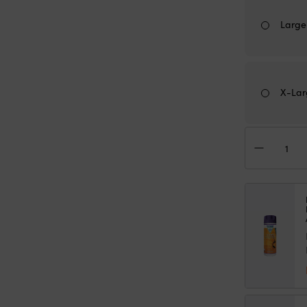
Large
X-Lar
Ölz
Set
Mus
BR2
Off
2.0,
Tru
Red
Da
Men