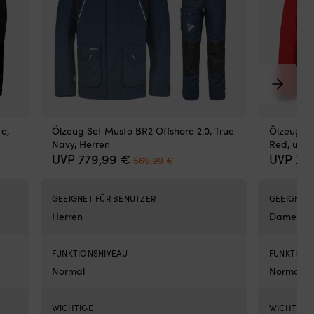
an
Ins
vo
unt
an
WE
un
VD
ver
|
e,
Ölzeug Set Musto BR2 Offshore 2.0, True
Ölzeug Se
Mis
Navy, Herren
Red, unis
vo
ller
Ursprünglicher
Aktueller
UVP
779,99
€
UVP
70
569,99
€
au
Preis
Preis
am
war:
ist:
Tan
779,99 €
569,99 €.
GEEIGNET FÜR BENUTZER
GEEIGNET 
Blu
9 €.
Herren
Damen, H
un
Ap
für
FUNKTIONSNIVEAU
FUNKTION
Ihr
Mob
Normal
Normal
sin
ent
WICHTIGE
WICHTIGE
Ne