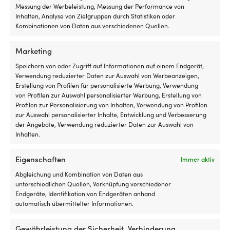
Musto Performance
Segelweste
Ro
Messung der Werbeleistung, Messung der Performance von
für
Se
Inhalten, Analyse von Zielgruppen durch Statistiken oder
anspruchsvolle
fü
Kombinationen von Daten aus verschiedenen Quellen.
LINK ZUM HERSTELLER
Bedingungen
an
https://www.musto.com/en_se/perf-sf-glove-20-86120
Baltic
B
Marketing
Offshore
Ba
ist
Of
Speichern von oder Zugriff auf Informationen auf einem Endgerät,
eine
ist
Verwendung reduzierter Daten zur Auswahl von Werbeanzeigen,
Segelweste
ei
Erstellung von Profilen für personalisierte Werbung, Verwendung
der
Se
von Profilen zur Auswahl personalisierter Werbung, Erstellung von
Andere kauften auch
50N-
de
Profilen zur Personalisierung von Inhalten, Verwendung von Profilen
Klasse
5
zur Auswahl personalisierter Inhalte, Entwicklung und Verbesserung
mit
Kl
der Angebote, Verwendung reduzierter Daten zur Auswahl von
integriertem
mi
Inhalten.
Sicherheitsgurt
in
–
Si
Eigenschaften
Immer aktiv
entwickelt
–
für
en
Abgleichung und Kombination von Daten aus
härtere
fü
unterschiedlichen Quellen, Verknüpfung verschiedener
Einsätze
hä
Endgeräte, Identifikation von Endgeräten anhand
auf
Ei
automatisch übermittelter Informationen.
See.
au
Die
d
Elegante
Elegante
Gewährleistung der Sicherheit, Verhinderung
feste
Wa