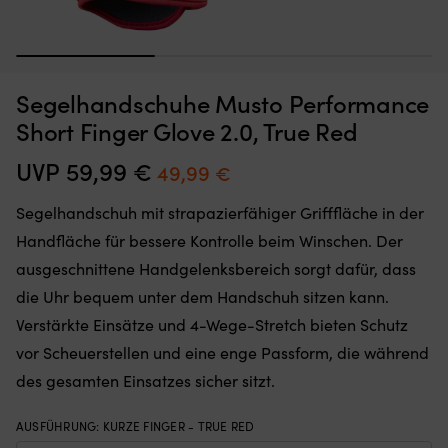
1
2
3
50N-
5
Segelweste Baltic Offshore 50N, schwarz/rot
S
Segelhandschuhe Musto Performance
Segelweste
Se
mit
mi
AUF LAGER
Short Finger Glove 2.0, True Red
Det
Det
119,99
€
integrierter,
in
109,99
€
ursprungliga
nuvarande
CE-
C
UVP
59,99
€
Ursprünglicher
Aktueller
49,99
€
priset
priset
zertifizierter
ze
Preis
Preis
var:
är:
Sicherheitssele
Si
Segelhandschuh mit strapazierfähiger Grifffläche in der
119,99 €.
109,99 €.
für
fü
war:
ist:
eine
ei
Handfläche für bessere Kontrolle beim Winschen. Der
59,99 €
49,99 €.
sichere
si
ausgeschnittene Handgelenksbereich sorgt dafür, dass
Befestigung
Be
mit
mi
die Uhr bequem unter dem Handschuh sitzen kann.
Lifeline.
Li
Verstärkte Einsätze und 4-Wege-Stretch bieten Schutz
Fleecegefütterte
Fl
Doppeltaschen
D
vor Scheuerstellen und eine enge Passform, die während
wärmen
w
des gesamten Einsatzes sicher sitzt.
die
di
Hände
H
und
u
AUSFÜHRUNG
:
KURZE FINGER - TRUE RED
bieten
bi