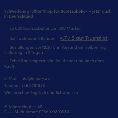
–
Hoher,
arbeiten.
und
Schultern
fü
bequeme
mit
4-
Leinenhandling
und
gu
Schwedens größter Shop für Bootszubehör – jetzt auch
Passform
Fleece
Wege-
Gripflex
Oberkörper
Be
in Deutschland
Taschen
gefütterter
Stretch
in
–
in
mit
Kragen
folgt
der
geschätzt
Sc
Reißverschluss
–
der
Handfläche
25 000 Bootszubehör von 500 Marken
beim
u
–
warm
Hand
sorgt
Trimmen,
O
behalten
und
4.7 / 5 auf Trustpilot
für
für
Sehr zufriedene Kunden –
‚
Manövrieren
–
Sie
schützend
geschmeidiges
sichereren
und
be
Ihre
Diskrete
Bestellungen vor 12:30 Uhr: Versand am selben Tag,
Trimmen
Griff
längeren
ge
Habseligkeiten
Taschen
Lieferung in 2 Tagen
und
an
Törns
b
im
mit
Manövrieren.
nassen
auf
Tr
Echte Bootsexperten helfen dir vor und nach dem
Blick
YKK-
Verstellbare
Leinen
See.
M
Kauf!
Innere
Reißverschluss
Bündchen
Strategische
Das
u
Tasche
–
halten
Verstärkungen
Modell
lä
Äußere
stilvoll
den
reduzieren
E-Mail :
info@moory.de
ist
Tö
Aufhängeschlaufe
und
Handschuh
Scheuern
für
au
Telefon :
+46 8251
546
Versiegelte
praktisch
eng
und
Damen
Se
Nähte
Reflexdetails
Wir sprechen Englisch und Schwedisch
anliegend,
Verschleiß
und
D
und
ohne
bei
Herren
Mo
Logo
den
der
geeignet.
ist
im
© Moory Nautics AB.
Grip
Arbeit
Wählen
fü
Nacken
EU-USt-Nummer: SE559238939801.
einzuschränken.
an
Sie
D
–
Wähle
der