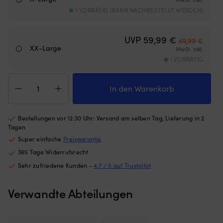
Sicherheitsgurt
Si
1 VORRÄTIG (KANN NACHBESTELLT WERDEN)
–
–
für
fü
eine
ei
Ursprünglich
Aktuel
UVP
59,99
€
sichere
si
49,99
€
XX-Large
Befestigung
Be
MwSt. inkl.
mit
mi
1 VORRÄTIG
Lifeline.
Li
Segelhandschuhe
50N
5
Musto
Schwimmhilfe
Sc
In den Warenkorb
Performance
–
–
Short
uneingeschränkte
op
Finger
Bewegungsfreiheit
Be
Bestellungen vor 12:30 Uhr: Versand am selben Tag, Lieferung in 2
Glove
für
fü
Tagen
2.0,
Schwimmer
S
Super einfache
Preisgarantie
True
an
a
365 Tage Widerrufsrecht
Red
Bord
B
Menge
den
d
Sehr zufriedene Kunden -
4.7 / 5 auf Trustpilot
ganzen
g
Tag.
Ta
Verwandte Abteilungen
Fleecegefütterte
Fl
Doppeltaschen
D
–
–
wärmen
w