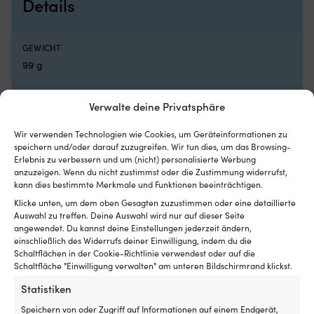
Details
–
–
hält
hä
die
di
Weste
W
GEWICHT
bei
be
99 g
schlechtem
sc
Wetter
We
an
si
MARKE
Verwalte deine Privatsphäre
Ort
a
Musto
und
Or
Stelle.
u
Wir verwenden Technologien wie Cookies, um Geräteinformationen zu
Europäische
speichern und/oder darauf zuzugreifen. Wir tun dies, um das Browsing-
St
HERSTELLERFARBNAME
Erlebnis zu verbessern und um (nicht) personalisierte Werbung
Herstellung
Eu
True Red
anzuzeigen. Wenn du nicht zustimmst oder die Zustimmung widerrufst,
und
He
kann dies bestimmte Merkmale und Funktionen beeinträchtigen.
5
u
Jahre
5
GEEIGNET FÜR BENUTZER
Klicke unten, um dem oben Gesagten zuzustimmen oder eine detaillierte
Garantie
Ja
Auswahl zu treffen. Deine Auswahl wird nur auf dieser Seite
Damen
,
Herren
–
Ga
angewendet. Du kannst deine Einstellungen jederzeit ändern,
gebaut
–
einschließlich des Widerrufs deiner Einwilligung, indem du die
FARBE DER SEGELBEKLEIDUNG
für
Schaltflächen in der Cookie-Richtlinie verwendest oder auf die
g
Schaltfläche "Einwilligung verwalten" am unteren Bildschirmrand klickst.
eine
fü
Rot
,
Schwarz
lange
ei
Statistiken
Lebensdauer.
la
SERIE
Robuste
Le
Speichern von oder Zugriff auf Informationen auf einem Endgerät,