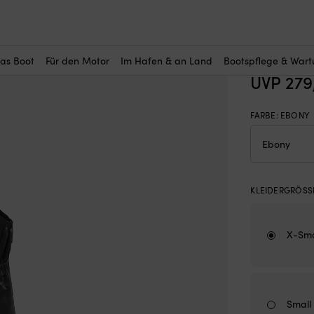
r Sie interessant?
hosen
—
Damen
—
Segelhose Helly Hansen Pier 4.0 Coastal, Ebony, 
Segelhos
Ebony,
das Boot
Für den Motor
Im Hafen & an Land
Bootspflege & War
UVP
279
FARBE
:
EBONY
KLEIDERGRÖSSE
X-Sma
Small