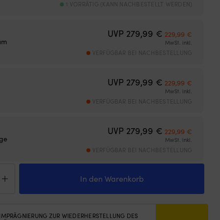
1 VORRÄTIG (KANN NACHBESTELLT WERDEN)
Ursprünglicher 
Aktuelle
UVP
279,99
€
229,99
€
um
MwSt. inkl.
VERFÜGBAR BEI NACHBESTELLUNG
Ursprünglicher 
Aktuelle
UVP
279,99
€
229,99
€
MwSt. inkl.
VERFÜGBAR BEI NACHBESTELLUNG
Ursprünglicher 
Aktuelle
UVP
279,99
€
229,99
€
ge
MwSt. inkl.
VERFÜGBAR BEI NACHBESTELLUNG
elhose
y
In den Warenkorb
sen
tal,
IMPRÄGNIERUNG ZUR WIEDERHERSTELLUNG DES