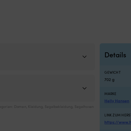
 x 620 x 420 mm
Details
GEWICHT
702 g
MARKE
Helly Hansen
egorien:
Damen
,
Kleidung
,
Segelbekleidung
,
Segelhosen
LINK ZUM HERS
https://www.