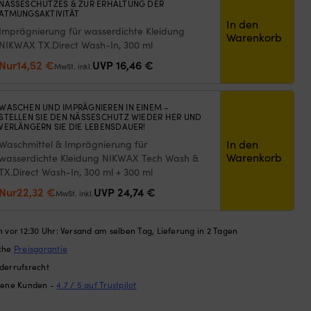
NÄSSESCHUTZES & ZUR ERHALTUNG DER
ny,
ATMUNGSAKTIVITÄT
men
In den
Imprägnierung für wasserdichte Kleidung
ge
Warenkorb
NIKWAX TX.Direct Wash-In, 300 ml
Ursprünglicher
Aktueller
Nur
14,52
€
UVP
16,46
€
MwSt. inkl.
Preis
Preis
war:
ist:
WASCHEN UND IMPRÄGNIEREN IN EINEM –
16,46 €
14,52 €.
STELLEN SIE DEN NÄSSESCHUTZ WIEDER HER UND
VERLÄNGERN SIE DIE LEBENSDAUER!
In den
Waschmittel & Imprägnierung für
Warenkorb
wasserdichte Kleidung NIKWAX Tech Wash &
TX.Direct Wash-In, 300 ml + 300 ml
Ursprünglicher
Aktueller
Nur
22,32
€
UVP
24,74
€
MwSt. inkl.
Preis
Preis
war:
ist:
 vor 12:30 Uhr: Versand am selben Tag, Lieferung in 2 Tagen
24,74 €
22,32 €.
ache
Preisgarantie
derrufsrecht
dene Kunden -
4.7 / 5 auf Trustpilot