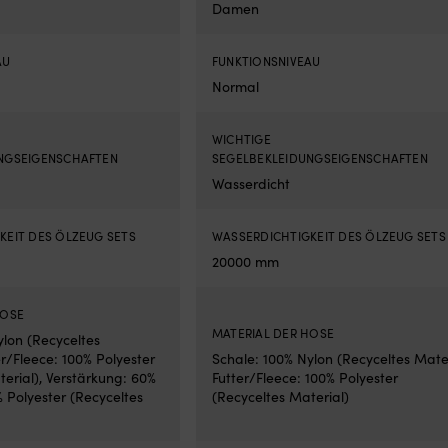
Damen
AU
FUNKTIONSNIVEAU
Normal
WICHTIGE
NGSEIGENSCHAFTEN
SEGELBEKLEIDUNGSEIGENSCHAFTEN
Wasserdicht
KEIT DES ÖLZEUG SETS
WASSERDICHTIGKEIT DES ÖLZEUG SETS
20000 mm
HOSE
MATERIAL DER HOSE
ylon (Recyceltes
er/Fleece: 100% Polyester
Schale: 100% Nylon (Recyceltes Mater
erial), Verstärkung: 60%
Futter/Fleece: 100% Polyester
 Polyester (Recyceltes
(Recyceltes Material)