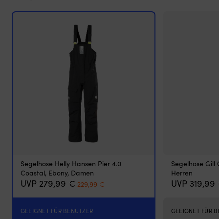
Polyester
–
schützt
vor
Insekten
und
lässt
Luft
für
gute
Belüftung
durchströmen
Wird
außen
montiert
–
perfekt,
Segelhose Helly Hansen Pier 4.0
Segelhose Gill
wenn
Coastal, Ebony, Damen
Herren
man
Ursprünglicher
Aktueller
UVP
279,99
€
UVP
319,99
229,99
€
Luken
Preis
Preis
mit
war:
ist:
Rollo
279,99 €
229,99 €.
GEEIGNET FÜR BENUTZER
GEEIGNET FÜR 
innen