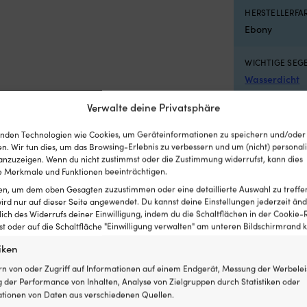
HERSTELLERF
Ebony
WICHTIGE SEG
Wasserdicht
Verwalte deine Privatsphäre
GEEIGNET FÜR
Damen
nden Technologien wie Cookies, um Geräteinformationen zu speichern und/oder
n. Wir tun dies, um das Browsing-Erlebnis zu verbessern und um (nicht) personali
nzuzeigen. Wenn du nicht zustimmst oder die Zustimmung widerrufst, kann dies
FARBE DER SE
 Merkmale und Funktionen beeinträchtigen.
Schwarz
ten, um dem oben Gesagten zuzustimmen oder eine detaillierte Auswahl zu treffe
ird nur auf dieser Seite angewendet. Du kannst deine Einstellungen jederzeit änd
FUNKTIONSNIV
lich des Widerrufs deiner Einwilligung, indem du die Schaltflächen in der Cookie-R
 oder auf die Schaltfläche "Einwilligung verwalten" am unteren Bildschirmrand kl
Normal
iken
SERIE
rn von oder Zugriff auf Informationen auf einem Endgerät, Messung der Werbelei
Helly Hansen 
 der Performance von Inhalten, Analyse von Zielgruppen durch Statistiken oder
tionen von Daten aus verschiedenen Quellen.