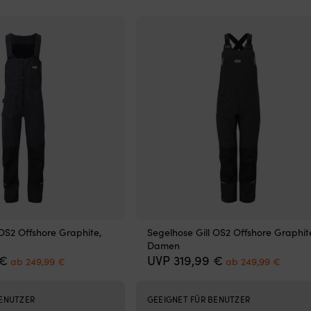
 OS2 Offshore Graphite,
Segelhose Gill OS2 Offshore Graphit
Damen
Ursprünglicher
Aktueller
Ursprünglicher
Aktuel
€
UVP
319,99
€
ab
249,99
€
ab
249,99
€
Preis
Preis
Preis
Preis
war:
ist:
war:
ist:
319,99 €
ab
319,99 €
ab
BENUTZER
GEEIGNET FÜR BENUTZER
249,99 €.
249,9