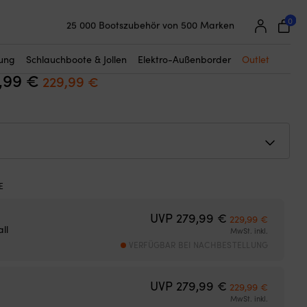
☓
Damen
0
25 000 Bootszubehör von 500 Marken
e Helly Hansen Pier 4.0 Coastal,
Super einfache Preisgarantie
 Damen
Begeisterte Kunden – 4,7/5 bei Trustpilot
tung
Schlauchboote & Jollen
Elektro-Außenborder
Outlet
,99
€
Ursprünglicher
Aktueller
229,99
€
Preis
Preis
war:
ist:
279,99 €
229,99 €.
Ursprünglicher 
Aktuelle
UVP
279,99
€
229,99
€
ll
MwSt. inkl.
VERFÜGBAR BEI NACHBESTELLUNG
Ursprünglicher 
Aktuelle
UVP
279,99
€
229,99
€
MwSt. inkl.