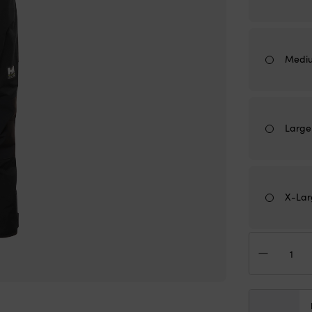
Medi
Large
X-Lar
Seg
Hell
Han
Pier
4.0
Coas