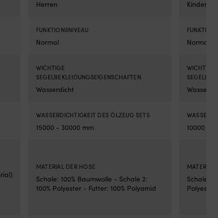
Herren
Kinder & 
FUNKTIONSNIVEAU
FUNKTION
Normal
Normal
WICHTIGE
WICHTIGE
SEGELBEKLEIDUNGSEIGENSCHAFTEN
SEGELBEK
Wasserdicht
Wasserdic
WASSERDICHTIGKEIT DES ÖLZEUG SETS
WASSERDIC
15000 - 30000 mm
10000 - 
MATERIAL DER HOSE
MATERIAL
ial)
Schale: 100% Baumwolle - Schale 2:
Schale: 10
100% Polyester - Futter: 100% Polyamid
Polyester