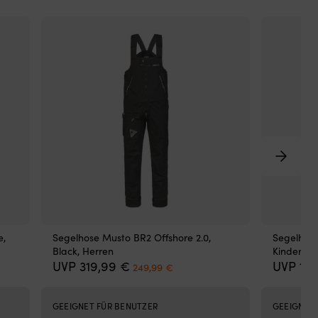
–
mit
Kr
für
zus
Hal
2
Gri
auf
jed
Sei
(70
m
un
40
mm
für
e,
Segelhose Musto BR2 Offshore 2.0,
Segelhose
fle
Black, Herren
Kinder & 
Gri
ler
Ursprünglicher
Aktueller
UVP
319,99
€
UVP
13
249,99
€
lä
Preis
Preis
war:
ist:
319,99 €
249,99 €.
GEEIGNET FÜR BENUTZER
GEEIGNET 
9 €.