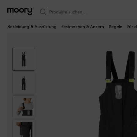
Vielleicht sind einige dieser Produkte fü
Bekleidung & Ausrüstung
—
Kleidung
—
Segelbekleidung
—
Segel
Suchen
nach:
Bekleidung & Ausrüstung
Festmachen & Ankern
Segeln
Für 