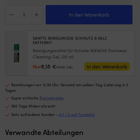
Netzes
od
begrenzt,
b
Segelstiefel
wie
Tr
Gill
In den Warenkorb
weit
u
Tall
die
er
Yachting
Luke
ist
Boot
geöffnet
ei
Dark
SANFTE REINIGUNGDIE SCHMUTZ & SALZ
werden
ENTFERNT!
pr
Blue,
kann)
Er
unisex
Reinigungsmittel für Schuhe NIKWAX Footwear
Passend
d
Menge
Cleaning Gel, 125 ml
für
m
8,18
Nur
€
In den Warenkorb
Luken
a
MwSt. inkl.
mit
B
maximalen
h
Außenmaßen
so
Bestellungen vor 12:30 Uhr: Versand am selben Tag, Lieferung in 2
von
|
Tagen
620
Er
Super einfache
Preisgarantie
mm
ei
365 Tage Widerrufsrecht
x
de
620
Sc
Sehr zufriedene Kunden -
4.7 / 5 auf Trustpilot
mm
u
–
m
Verwandte Abteilungen
für
d
mittelgroße
El