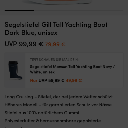
1
2
3
4
Segelstiefel Gill Tall Yachting Boot
Moskitonetz,
Sc
Moskitonetz für Boot (Decksluke) NOCK Bug Barrier Medium,
S
das
de
Dark Blue, unisex
620 x 620 x 420 mm
Sie
ei
einfach
de
AUF LAGER
UVP
99,99
€
Ursprünglicher
Aktueller
79,99
€
32,10
€
über
Te
Preis
Preis
Ihre
in
Luke
de
war:
ist:
TIPP! SCHAUEN SIE MAL REIN:
legen
Ga
99,99 €
79,99 €.
Segelstiefel Monsun Tall Yachting Boot Navy /
oder
er
White, unisex
hängen,
u
um
d
Ursprünglicher
Aktueller
Nur
UVP
59,99
€
49,99
€
den
El
Preis
Preis
Innenraum
A
war:
ist:
frei
wi
Long Cruising – Stiefel, der bei jedem Wetter schützt
59,99 €
49,99 €.
von
ei
Höheres Modell – für garantierten Schutz vor Nässe
Insekten
ma
zu
Er
Stiefel aus 100% natürlichem Gummi
halten
ha
Polyesterfutter & herausnehmbare gepolsterte
Band
5
mit
V