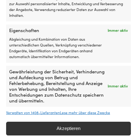
Preis
Preis
An
zur Auswahl personalisierter Inhalte, Entwicklung und Verbesserung
war:
ist:
nu
der Angebote, Verwendung reduzierter Daten zur Auswahl von
99,99 €
79,99 €.
FUNKTIONSNIVEAU
FUNKTIONSNIVEAU
ist
Inhalten.
ei
Normal
Normal
fu
Eigenschaften
Immer aktiv
Sc
en
SCHAUFELSTIELHÃ¶HE
SCHAUFELSTIELHÃ
Abgleichung und Kombination von Daten aus
w
Hoch
Hoch
unterschiedlichen Quellen, Verknüpfung verschiedener
d
Endgeräte, Identifikation von Endgeräten anhand
n
automatisch übermittelter Informationen.
a
PASST BENUTZER
PASST BENUTZER
St
Herren, Damen
Herren, Damen
Gewährleistung der Sicherheit, Verhinderung
i
und Aufdeckung von Betrug und
Sc
Fehlerbehebung, Bereitstellung und Anzeige
od
Immer aktiv
WICHTIGE SEGELSTIEFELMERKMALE
WICHTIGE SEGELS
von Werbung und Inhalten, Ihre
a
Entscheidungen zum Datenschutz speichern
Mit nicht abfärbender Sohle, Hat
Mit nicht abfär
Tr
und übermitteln.
ma
Bündchen mit Schnürung
Bündchen mit 
mu
D
Verwalten von 1408-Lieferanten
Lese mehr über diese Zwecke
b
MARKE
MARKE
d
Gill
Monsun
Akzeptieren
in
de