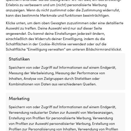
Vergleiche mit anderen Bestsellern in
Erlebnis zu verbessern und um (nicht) personalisierte Werbung
si
anzuzeigen. Wenn du nicht zustimmst oder die Zustimmung widerrufst,
segelstiefel
u
kann dies bestimmte Merkmale und Funktionen beeinträchtigen.
kl
St
Klicke unten, um dem oben Gesagten zuzustimmen oder eine detaillierte
de
Auswahl zu treffen. Deine Auswahl wird nur auf dieser Seite
El
angewendet. Du kannst deine Einstellungen jederzeit ändern,
Au
einschließlich des Widerrufs deiner Einwilligung, indem du die
Fü
Schaltflächen in der Cookie-Richtlinie verwendest oder auf die
Schaltfläche "Einwilligung verwalten" am unteren Bildschirmrand klickst.
di
de
Statistiken
d
El
Speichern von oder Zugriff auf Informationen auf einem Endgerät,
A
Messung der Werbeleistung, Messung der Performance von
a
Inhalten, Analyse von Zielgruppen durch Statistiken oder
Be
Kombinationen von Daten aus verschiedenen Quellen.
a
e
Marketing
kl
Bo
Speichern von oder Zugriff auf Informationen auf einem Endgerät,
od
Verwendung reduzierter Daten zur Auswahl von Werbeanzeigen,
Segelstiefel Gill Tall Yachting Boot Dark
Segelstiefel Mons
al
Erstellung von Profilen für personalisierte Werbung, Verwendung
Blue, unisex
Navy / White, uni
Hi
von Profilen zur Auswahl personalisierter Werbung, Erstellung von
Ursprünglicher
Aktueller
UVP
99,99
€
UVP
59,99
€
79,99
€
b
Profilen zur Personalisierung von Inhalten, Verwendung von Profilen