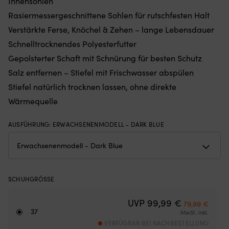
Innensohlen
Gewichten
u
Rasiermessergeschnittene Sohlen für rutschfesten Halt
am
3
unteren
R
Verstärkte Ferse, Knöchel & Zehen – lange Lebensdauer
Rand
fü
Schnelltrocknendes Polyesterfutter
–
ei
hält
kl
Gepolsterter Schaft mit Schnürung für besten Schutz
das
Ge
Salz entfernen – Stiefel mit Frischwasser abspülen
Moskitonetz
u
an
pa
Stiefel natürlich trocknen lassen, ohne direkte
Ort
zu
Wärmequelle
und
vi
Stelle,
Ja
egal
D
AUSFÜHRUNG
:
ERWACHSENENMODELL - DARK BLUE
ob
er
die
be
Luke
Ko
angelehnt
b
oder
M
SCHUHGRÖSSE
offen
in
ist
de
Ursprünglich
Aktuel
UVP
99,99
€
(die
N
79,99
€
37
Höhe
d
MwSt. inkl.
des
St
VERFÜGBAR BEI NACHBESTELLUNG