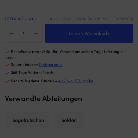
Größen
Ku
und
D
können
Se
LIEFERUNG 6.49 €
2 VORRÄTIG (KANN NACHBESTELLT WERDEN)
mit
k
Segelrutschen
Band
ge
Seldén
In den Warenkorb
oder
od
OWS-
Nylonschäkel
g
Slider
befestigt
we
21,
werden.
o
Bestellungen vor 12:30 Uhr: Versand am selben Tag, Lieferung in 2
passt
Das
d
Tagen
für
richtige
Vo
Super einfache
Preisgarantie
12
Modell
zu
365 Tage Widerrufsrecht
mm
macht
de
Nut
das
U
Sehr zufriedene Kunden -
4.7 / 5 auf Trustpilot
Menge
Setzen,
Wi
Reffen
fü
Verwandte Abteilungen
und
se
Bergen
Vo
reibungsloser
u
mit
M
Segelrutschen
Seldén
weniger
|
Verheddern.
H
|
Be