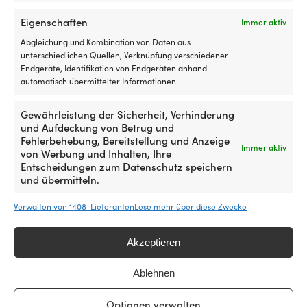
129,99
€
Die
ursprungliga
nuvarande
robust
stabil
richtige
Eigenschaften
priset
priset
Immer aktiv
Rotationsgeformt
Rotationsgeformt
Rutsche
var:
är:
aus
aus
Abgleichung und Kombination von Daten aus
erleichtert
139,99 €.
129,99 €.
strapazierfähigem
strapazierfähigem
unterschiedlichen Quellen, Verknüpfung verschiedener
das
PVC
PVC
Endgeräte, Identifikation von Endgeräten anhand
Segelhandling
–
–
automatisch übermittelter Informationen.
beim
Ähnliche Produkte
hält
langlebig
Setzen,
lange
Verstärkte
Reffen
Gewährleistung der Sicherheit, Verhinderung
Verstärkte
Öse
und
und Aufdeckung von Betrug und
Öse
–
Bergen,
Fehlerbehebung, Bereitstellung und Anzeige
–
gewährleistet
Immer aktiv
da
von Werbung und Inhalten, Ihre
gewährleistet
eine
das
Entscheidungen zum Datenschutz speichern
eine
hohe
Segel
und übermitteln.
hohe
Bruchfestigkeit
eine
Bruchfestigkeit
Hält
geführte
Hält
Temperaturen
Verwalten von 1408-Lieferanten
Lese mehr über diese Zwecke
Bewegung
Temperaturen
zwischen
in
zwischen
-30
seiner
Akzeptieren
-30
–
Führung
–
+50°C
Segelrutschen
Segelrutschen
erhält.
Segelrutschen Seldén OWS-
Segelrutschen Seldén OWS-
+50°C
stand
Ablehnen
für
für
Die
Slider 16, passt für 10 mm
Slider 11, passt für Nut 5.5
stand
–
Großsegel
Großsegel
richtige
Nut
mm
–
was
mit
mit
Optionen verwalten
Ausführung