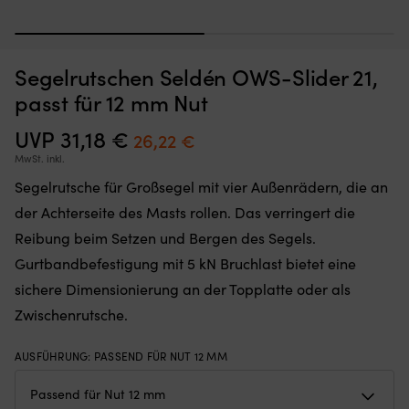
1
2
Segelrutschen Seldén OWS-Slider 21,
Segelrutschen,
H
Segelrutsche Ronstan 130PN, passt für Nut 10 mm
R
die
Sm
passt für 12 mm Nut
H
das
Bo
AUF LAGER
F
1,74
€
Segel
Ro
UVP
31,18
€
Ursprünglicher
Aktueller
26,22
€
in
fü
Preis
Preis
MwSt. inkl.
der
tr
Mastnut,
Cr
war:
ist:
Segelrutsche für Großsegel mit vier Außenrädern, die an
Hohlkehle
u
31,18 €
26,22 €.
der Achterseite des Masts rollen. Das verringert die
oder
Jo
im
Fo
Reibung beim Setzen und Bergen des Segels.
Rollvorstag
se
Gurtbandbefestigung mit 5 kN Bruchlast bietet eine
führen.
u
Erhältlich
v
sichere Dimensionierung an der Topplatte oder als
für
Co
Zwischenrutsche.
runde
a
oder
ei
flache
Op
AUSFÜHRUNG
:
PASSEND FÜR NUT 12 MM
Hohlkehle
ho
in
Fa
mehreren
mi