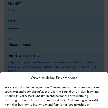
passen
op
GEWICHT
für
ho
44 g
Masten
ba
und
be
MARKE
Hohlkehlen
ha
an
sw
Seldén
Rollvorstagen.
c
A007
b
EAN
und
in
A009
o
7350044278907
sind
yo
für
he
LINK ZUM HERSTELLER
flache
so
https://support.seldenmast.com/se/products/sail_hardw
Hohlkehlen
y
are/ows_sliders/ows_slider_for_webbing/__item_511-
und
c
743-01.html
Ersatzmontage.
ra
Je
or
Verwalte deine Privatsphäre
nach
lo
DIMENSIONEN
Ausführung
th
Wir verwenden Technologien wie Cookies, um Geräteinformationen zu
H1: 5,4 mm. H2: 9,8 mm. W1: 10,5 mm. W2: 20,7 mm.
mit
sa
speichern und/oder darauf zuzugreifen. Wir tun dies, um das Browsing-
Band
wi
Erlebnis zu verbessern und um (nicht) personalisierte Werbung
oder
r
anzuzeigen. Wenn du nicht zustimmst oder die Zustimmung widerrufst,
SONSTIGES
Nylonschäkel
th
kann dies bestimmte Merkmale und Funktionen beeinträchtigen.
Passend für Nut 12 mm