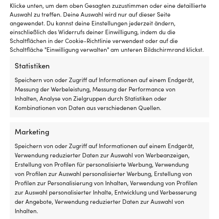
befestigt.
he
Klicke unten, um dem oben Gesagten zuzustimmen oder eine detaillierte
Ronstan
Sw
Auswahl zu treffen. Deine Auswahl wird nur auf dieser Seite
130PN
ar
angewendet. Du kannst deine Einstellungen jederzeit ändern,
ist
in
einschließlich des Widerrufs deiner Einwilligung, indem du die
eine
of
Schaltflächen in der Cookie-Richtlinie verwendest oder auf die
Segelrutsche
th
Andere kauften auch
Schaltfläche "Einwilligung verwalten" am unteren Bildschirmrand klickst.
für
he
Statistiken
Segelboote,
al
bei
y
Speichern von oder Zugriff auf Informationen auf einem Endgerät,
denen
to
Messung der Werbeleistung, Messung der Performance von
das
te
Inhalten, Analyse von Zielgruppen durch Statistiken oder
Segel
th
Kombinationen von Daten aus verschiedenen Quellen.
entlang
lu
der
se
Nut
fr
Marketing
des
th
Speichern von oder Zugriff auf Informationen auf einem Endgerät,
Masts,
m
Verwendung reduzierter Daten zur Auswahl von Werbeanzeigen,
einer
ra
Erstellung von Profilen für personalisierte Werbung, Verwendung
Hohlkehle
Hochwertiger
Hochwertiger
von Profilen zur Auswahl personalisierter Werbung, Erstellung von
Lang-Fender Polyform F5,
Lang-Fender Polyform F5,
oder
lang-
Lang-
Profilen zur Personalisierung von Inhalten, Verwendung von Profilen
77.5 cm, Ø29 cm, blau mit
77.5 cm, Ø29 cm, schwarz
eines
fender
Fender
zur Auswahl personalisierter Inhalte, Entwicklung und Verbesserung
blauem Kopf
mit schwarzem Top
Rollvorstags
–
–
der Angebote, Verwendung reduzierter Daten zur Auswahl von
laufen
kräftig
robust
NACHBESTELLUNG
NACHBESTELLUNG
Inhalten.
soll.
Det
Det
139,99
€
139,99
€
&
&