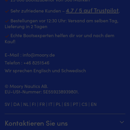
mit
der
oder
Band
4.7 / 5 auf Trustpilot
Topplatte
als
Sehr zufriedene Kunden –
‚
angenäht
oder
Zwischenrutscher
oder
Bestellungen vor 12:30 Uhr: Versand am selben Tag,
als
am
mit
Lieferung in 2 Tagen
Zwischenrutscher
Großsegel
Nylonschäkel
am
verwendet
in
Echte Bootsexperten helfen dir vor und nach dem
Großsegel
werden.
einem
Kauf!
verwendet
Wählen
vorhandenen
werden.
Sie
Ring
Wählen
zwischen
E-Mail :
info@moory.de
montiert
Sie
5.5,
werden.
Telefon :
+46 8251
546
zwischen
10
9
Wir sprechen Englisch und Schwedisch
5.5,
oder
Millimeter:
10
12
für
oder
Millimeter
runde
© Moory Nautics AB.
12
Nut.
Hohlkehle,
EU-USt-Nummer: SE559238939801.
Millimeter
Seldén
mit
Nut.
OWS-
12
Seldén
Slider
SV
|
DA
|
NL
|
FI
|
FR
|
IT
|
PL
|
ES
|
PT
|
CS
|
EN
Millimeter
OWS-
ist
Einbaumaß
Slider
ein
und
ist
Segelrutscher
Kontaktieren Sie uns
Gewicht
ein
für
2