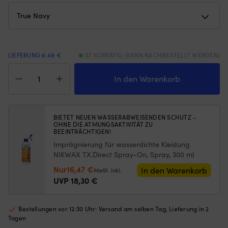
Kragen
a
der
K
Jacke
de
oder
Ja
des
od
LIEFERUNG 6.49 €
37 VORRÄTIG (KANN NACHBESTELLT WERDEN)
Pullovers
d
befestigen,
Pu
Seglerkappe
damit
be
Musto
In den Warenkorb
sie
d
Essential
auch
si
Fast
bei
a
Dry
starkem
be
Crew
BIETET NEUEN WASSERABWEISENDEN SCHUTZ –
Wind
st
OHNE DIE ATMUNGSAKTIVITÄT ZU
Cap,
BEEINTRÄCHTIGEN!
auf
W
True
dem
au
Imprägnierung für wasserdichte Kleidung
Navy,
Kopf
d
One-
NIKWAX TX.Direct Spray-On, Spray, 300 ml
bleibt
Ko
Size
Ursprünglicher
Aktueller
Nur
16,47
€
In den Warenkorb
MwSt. inkl.
Hinten
bl
Menge
Preis
Preis
UVP
18,30
€
verstellbar
Hi
war:
ist:
–
ve
passt
18,30 €
16,47 €.
–
Bestellungen vor 12:30 Uhr: Versand am selben Tag, Lieferung in 2
den
pa
Tagen
meisten
d