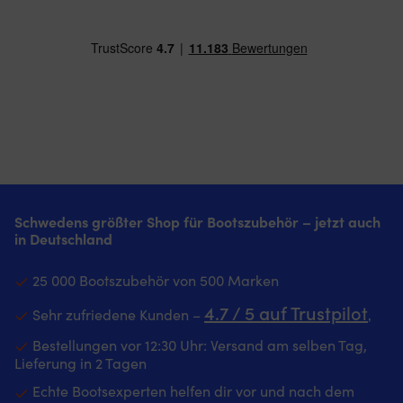
atmungsaktives
das
bei
Polartec
Material
Wetter
deinen
–
hält
umschle4gt
Wintertouren
hält
den
Feuchtigkeitsabweisendes
Bewahre
Sie
Kopf
Schweidfband
die
warm
bei
he4lt
Keps
und
Wärme
die
in
bequem
kühler
Stirn
deiner
Gerippte
Wasserabweisendes
we4hrend
Tasche
Manschetten
Gewebe
des
auf
und
hält
Tf6rns
und
Taillenband
Spritzwasser
trockener
nutze
–
und
Verdecktes
Schwedens größter Shop für Bootszubehör – jetzt auch
sie
bequeme
leichten
Verstellsystem
in Deutschland
bei
Passform
Regen
sorgt
Bedarf
Taschen
auf
ffcr
|
mit
See
stabilen
25 000 Bootszubehör von 500 Marken
Für
Reißverschluss
ab
Sitz
alle
–
4.7 / 5 auf Trustpilot
Reflexdetails
bei
Sehr zufriedene Kunden –
‚
Bootsenthusiasten
behalten
machen
bf6igem
da
Sie
Bestellungen vor 12:30 Uhr: Versand am selben Tag,
dich
Wind
draußen
Ihre
Lieferung in 2 Tagen
bei
Sicherheitskordel
–
Habseligkeiten
späten
reduziert
Echte Bootsexperten helfen dir vor und nach dem
hier
im
Hafenmanövern
das