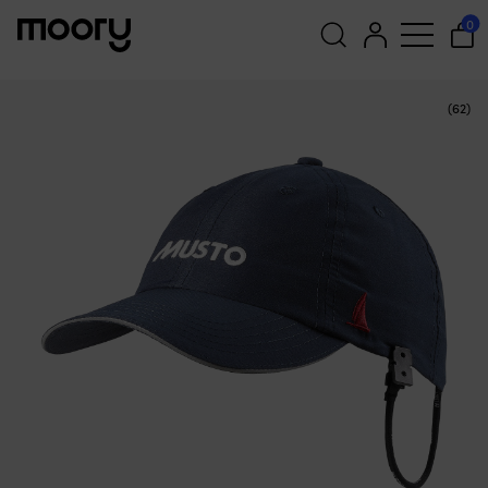
☓
Vielleicht sind einige dieser
Bekleidung & Ausrüstung
—
Kleidung
—
Seglerkappen
—
0
Seglerkappe Musto Essential Fast Dry Crew Cap, True Navy,
Produkte für Sie
One-Size
interessant?
Suchen
(62)
nach: