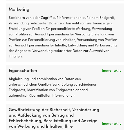
Marketing
Andere kauften auch
Speichern von oder Zugriff auf Informationen auf einem Endgerät,
Verwendung reduzierter Daten zur Auswahl von Werbeanzeigen,
Erstellung von Profilen für personalisierte Werbung, Verwendung
von Profilen zur Auswahl personalisierter Werbung, Erstellung von
Profilen zur Personalisierung von Inhalten, Verwendung von Profilen
zur Auswahl personalisierter Inhalte, Entwicklung und Verbesserung
der Angebote, Verwendung reduzierter Daten zur Auswahl von
Inhalten.
Eigenschaften
Immer aktiv
Abgleichung und Kombination von Daten aus
unterschiedlichen Quellen, Verknüpfung verschiedener
Unzerbrechliche
Unzerbrechliche
Endgeräte, Identifikation von Endgeräten anhand
Plastikkaraffe Marine
Plastikkaraffe Marine
Karaffe
Karaffe
automatisch übermittelter Informationen.
Business Bahamas Natural,
Business Bordeaux, rot, 2.4
aus
aus
transparent, 2.6 Liter
Liter
BPA-
BPA-
Gewährleistung der Sicherheit, Verhinderung
freiem
freiem
AUF LAGER
AUF LAGER
und Aufdeckung von Betrug und
42,22
€
42,22
€
Hartkunststoff
Hartkunststoff
Fehlerbehebung, Bereitstellung und Anzeige
mit
mit
Immer aktiv
von Werbung und Inhalten, Ihre
glasähnlicher
glasähnlicher