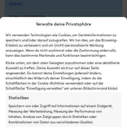
Luken
lä
board/
mit
Rollo
innen
FARBE AUF SERVIEREN
hat
Blau, Weiß
Verwalte deine Privatsphäre
und
es
Wir verwenden Technologien wie Cookies, um Geräteinformationen zu
WICHTIGE SERVIEREIGENSCHAFTEN
insektenfrei
speichern und/oder darauf zuzugreifen. Wir tun dies, um das Browsing-
und
BPA-freier Kunststoff, Mikrowellengeeignet, Rutschfest,
Erlebnis zu verbessern und um (nicht) personalisierte Werbung
kühl
Spülmaschinenfest, Unzerbrechlich, UV-beständig
anzuzeigen. Wenn du nicht zustimmst oder die Zustimmung widerrufst,
in
kann dies bestimmte Merkmale und Funktionen beeinträchtigen.
der
Klicke unten, um dem oben Gesagten zuzustimmen oder eine detaillierte
DIMENSIONEN
Nacht
Auswahl zu treffen. Deine Auswahl wird nur auf dieser Seite
30 x 40 cm
haben
angewendet. Du kannst deine Einstellungen jederzeit ändern,
möchte
einschließlich des Widerrufs deiner Einwilligung, indem du die
Geeignet
Schaltflächen in der Cookie-Richtlinie verwendest oder auf die
BETRIEBSTEMPERATUR
für
Schaltfläche "Einwilligung verwalten" am unteren Bildschirmrand klickst.
-20°C bis +120°C (-4° F bis 248° F)
sowohl
Motorboot
Statistiken
als
MATERIAL AUF SERVIEREN
Speichern von oder Zugriff auf Informationen auf einem Endgerät,
auch
Messung der Werbeleistung, Messung der Performance von
Melamin
Segelboot
Inhalten, Analyse von Zielgruppen durch Statistiken oder
Kombinationen von Daten aus verschiedenen Quellen.