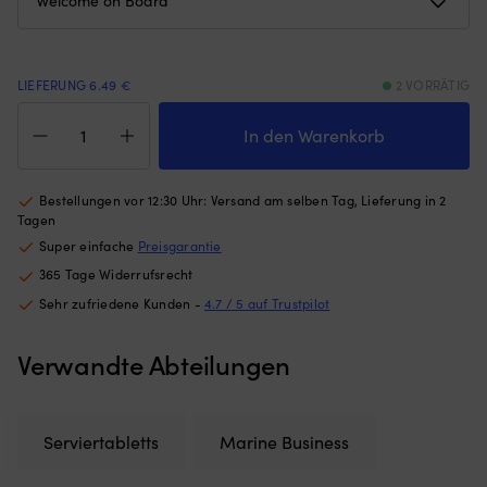
Gewichten
Re
am
u
unteren
je
Rand
Ar
LIEFERUNG 6.49 €
2 VORRÄTIG
–
v
Serviertablett
hält
Au
aus
In den Warenkorb
das
G
Melamin
Moskitonetz
G
Marine
an
5
Business
Bestellungen vor 12:30 Uhr: Versand am selben Tag, Lieferung in 2
Ort
x
Welcome
Tagen
und
37
On
Stelle,
x
Super einfache
Preisgarantie
Board,
egal
3
365 Tage Widerrufsrecht
rutschfest,
ob
m
weiß/blau,
Sehr zufriedene Kunden -
4.7 / 5 auf Trustpilot
die
fü
30
Luke
g
x
angelehnt
od
Verwandte Abteilungen
40
oder
s
cm
offen
G
Menge
ist
Be
(die
g
Serviertabletts
Marine Business
Höhe
Fe
des
S