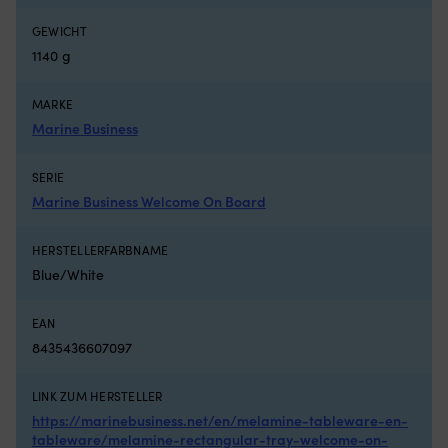
Bootsluken
N
Netz
fü
GEWICHT
aus
ko
1140 g
feinmaschigem
T
Polyester
–
MARKE
–
mi
schützt
Kr
Marine Business
vor
fü
Insekten
zu
SERIE
und
Ha
Marine Business Welcome On Board
lässt
2
Luft
Gr
für
au
HERSTELLERFARBNAME
gute
je
Blue/White
Belüftung
Se
durchströmen
(7
Wird
m
EAN
außen
u
8435436607097
montiert
4
–
m
perfekt,
fü
LINK ZUM HERSTELLER
wenn
fl
https://marinebusiness.net/en/melamine-tableware-en-
man
Gr
tableware/melamine-rectangular-tray-welcome-on-