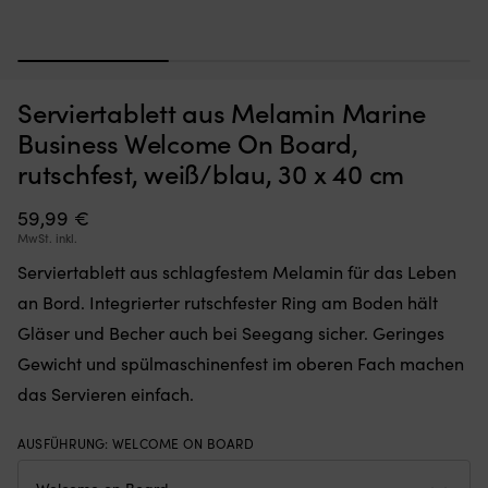
1
2
3
Moskitonetz,
St
Moskitonetz für Boot (Decksluke) NOCK Bug Barrier Medium,
S
Serviertablett aus Melamin Marine
das
u
620 x 620 x 420 mm
Sie
ro
Business Welcome On Board,
einfach
A
AUF LAGER
rutschfest, weiß/blau, 30 x 40 cm
32,10
€
über
/
Ihre
Ta
Luke
59,99
€
di
legen
fü
MwSt. inkl.
oder
fa
Serviertablett aus schlagfestem Melamin für das Leben
hängen,
al
um
pe
an Bord. Integrierter rutschfester Ring am Boden hält
den
ge
Gläser und Becher auch bei Seegang sicher. Geringes
Innenraum
ist
frei
Id
Gewicht und spülmaschinenfest im oberen Fach machen
von
fü
das Servieren einfach.
Insekten
d
zu
Bo
halten
–
AUSFÜHRUNG
:
WELCOME ON BOARD
Band
We
mit
Le