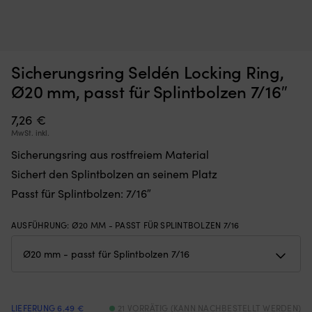
Für
Sp
Wantenspannschraubenschutz 1852-Marine, Polyester, grau,
S
Sicherungsring Seldén Locking Ring,
Wantenspannschrauben
a
550 mm, passt für 11 - 13 mm Wantenspannschraube
ro
Ø20 mm, passt für Splintbolzen 7/16″
St
AUF LAGER
Det
Det
21,98
€
(A
18,42
€
7,26
€
ursprungliga
nuvarande
Qu
MwSt. inkl.
priset
priset
Sp
var:
är:
fü
Sicherungsring aus rostfreiem Material
21,98 €.
18,42 €.
ma
Sichert den Splintbolzen an seinem Platz
U
he
Passt für Splintbolzen: 7/16″
a
na
AUSFÜHRUNG
:
Ø20 MM - PASST FÜR SPLINTBOLZEN 7/16
üb
ei
Sp
in
W
&
LIEFERUNG 6.49 €
21 VORRÄTIG (KANN NACHBESTELLT WERDEN)
an