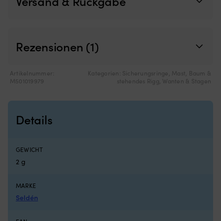
Versand & Rückgabe
Rezensionen (1)
Artikelnummer:
Kategorien:
Sicherungsringe
,
Mast, Baum &
M501019979
stehendes Rigg
,
Wanten & Stagen
Details
GEWICHT
2 g
MARKE
Seldén