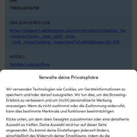
EAN
7392549016738
LINK ZUM HERSTELLER
https://support.seldenmast.com/en/products/rigging_ha
rdware/clevis-_and_split_pins-
_lock_rings/locking_rings.html?id=4512&item=301-015
MODELL
Seldén Locking Ring
Verwalte deine Privatsphäre
DIMENSIONEN
Durchmesser: Ø20 mm
Wir verwenden Technologien wie Cookies, um Geräteinformationen zu
speichern und/oder darauf zuzugreifen. Wir tun dies, um das Browsing-
Erlebnis zu verbessern und um (nicht) personalisierte Werbung
anzuzeigen. Wenn du nicht zustimmst oder die Zustimmung widerrufst,
kann dies bestimmte Merkmale und Funktionen beeinträchtigen.
Andere kauften auch
Klicke unten, um dem oben Gesagten zuzustimmen oder eine detaillierte
Auswahl zu treffen. Deine Auswahl wird nur auf dieser Seite
angewendet. Du kannst deine Einstellungen jederzeit ändern,
einschließlich des Widerrufs deiner Einwilligung, indem du die