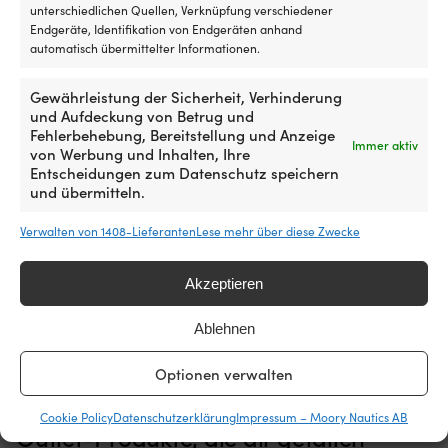
sorgt.
einsetzbar
unterschiedlichen Quellen, Verknüpfung verschiedener
Die
Splinte
Endgeräte, Identifikation von Endgeräten anhand
Gewindeflügelschraube
in
automatisch übermittelter Informationen.
ermöglicht
Wanten
eine
&
Gewährleistung der Sicherheit, Verhinderung
Montage
anderer
und Aufdeckung von Betrug und
von
Rigg-
Fehlerbehebung, Bereitstellung und Anzeige
Hand
Ausrüstung
Immer aktiv
von Werbung und Inhalten, Ihre
mit
sollten
Entscheidungen zum Datenschutz speichern
sicherem
jährlich
und übermitteln.
Verschluss.
ausgetauscht
Edelstahl
werden
Sicherungsring
Sicherungsring
Sicherungsring 1852-Marine,
Sicherungsring 1852-Marine,
Verwalten von 1408-Lieferanten
Lese mehr über diese Zwecke
316
aus
aus
Ø19 mm x Ø1.5 mm,
Ø25 mm x Ø2 mm, rostfreier
ist
rostfreiem
rostfreiem
rostfreier Stahl, 10er-Pack
Stahl, 10er-Pack
salzwasserbeständig
Stahl
Stahl
Akzeptieren
und
AUF LAGER
AUF LAGER
die
5,42
€
5,42
€
Ablehnen
glatten
Kanten
schützen
Optionen verwalten
Leinen.
|
Cookie Policy
Datenschutzerklärung
Impressum – Moory Nautics AB
Die
Outlet-Produkte, die dir gefallen
gedrehte