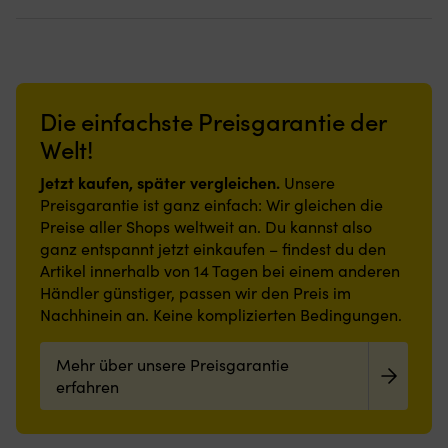
459,99 €.
359,99 €.
749,99 €.
599,
größere
sehr
einfache
Boote,
strapazierfähig
Montage
um
Verwenden
ohne
Leinen
Sie
Werkzeug
auf
zwei
und
Deck
Schutzvorrichtungen
sorgt
Die einfachste Preisgarantie der
zu
für
für
führen
Spinnakerbaum
eine
Welt!
Blockseiten
bei
sichere
&
Standard-
Verriegelung.
Jetzt kaufen, später vergleichen.
Unsere
Rolle
Gybe
Glatte
Preisgarantie ist ganz einfach: Wir gleichen die
aus
Verwenden
Oberflächen
Preise aller Shops weltweit an. Du kannst also
schwarzeloxiertem
Sie
reduzieren
ganz entspannt jetzt einkaufen – findest du den
Aluminium
einen
Scheuerstellen
Artikel innerhalb von 14 Tagen bei einem anderen
Edelstahl
Schutz
an
ist
für
Leinen,
Händler günstiger, passen wir den Preis im
isoliert
Spinnakerbaum
Gurten
Nachhinein an. Keine komplizierten Bedingungen.
–
bei
und
verhindert
Dipp-
Beschlägen
Mehr über unsere Preisgarantie
Korrosion
Gybe
an
Einfach
erfahren
Bord.
auf
Geeignet
Deck
für
mit
Segelboot,