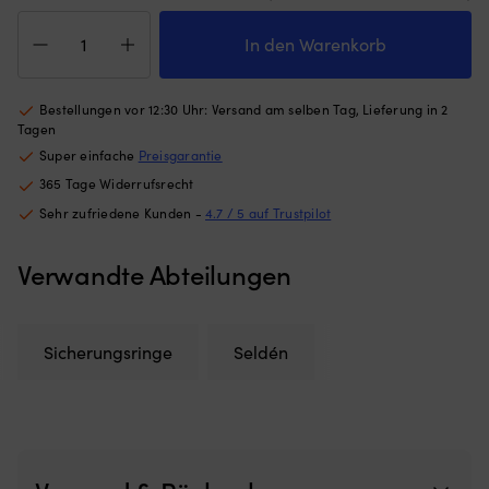
Ri
Sicherungsring
Au
Seldén
In den Warenkorb
so
Locking
jä
Ring,
au
Ø20
Bestellungen vor 12:30 Uhr: Versand am selben Tag, Lieferung in 2
w
mm,
Tagen
passt
Super einfache
Preisgarantie
für
365 Tage Widerrufsrecht
Splintbolzen
7/16"
Sehr zufriedene Kunden -
4.7 / 5 auf Trustpilot
Menge
Verwandte Abteilungen
Sicherungsringe
Seldén