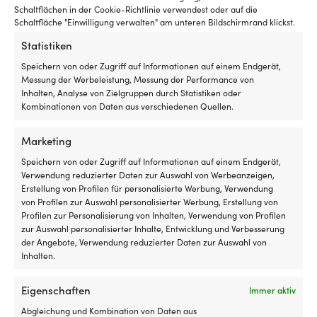
Schaltflächen in der Cookie-Richtlinie verwendest oder auf die
Schaltfläche "Einwilligung verwalten" am unteren Bildschirmrand klickst.
Statistiken
Speichern von oder Zugriff auf Informationen auf einem Endgerät,
Messung der Werbeleistung, Messung der Performance von
Inhalten, Analyse von Zielgruppen durch Statistiken oder
Kombinationen von Daten aus verschiedenen Quellen.
Gedrehter
Splinte
Marketing
Gedrehter Schäkel NOCK
Splinte, rostfreier Stahl A4,
Schäkel,
aus
Essentials, Ø6 mm, 33 mm,
Ø3.2 x 25 mm, 10er-Pack
der
rostfreiem
Speichern von oder Zugriff auf Informationen auf einem Endgerät,
Edelstahl, mit
Befestigungen
Stahl
Verwendung reduzierter Daten zur Auswahl von Werbeanzeigen,
AUF LAGER
Gewindeflügelschraube
3,58
€
rechtwinklig
(A4-
Erstellung von Profilen für personalisierte Werbung, Verwendung
ausrichtet
Qualität)
von Profilen zur Auswahl personalisierter Werbung, Erstellung von
AUF LAGER
6,34
€
und
Speziell
Profilen zur Personalisierung von Inhalten, Verwendung von Profilen
für
für
zur Auswahl personalisierter Inhalte, Entwicklung und Verbesserung
einen
maritime
der Angebote, Verwendung reduzierter Daten zur Auswahl von
geraderen
Umgebungen
Inhalten.
Zug
hergestellt,
sowie
aber
Eigenschaften
Immer aktiv
Ähnliche Produkte
weniger
natürlich
Verdrehung
überall
Abgleichung und Kombination von Daten aus