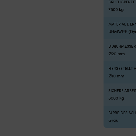
BRUCHGRENZE
llt aus Ø8 mm Leine), 150 mm, 5800 kg
7800 kg
MATERIAL DER
UHMWPE (Dyn
DURCHMESSER
Ø20 mm
HERGESTELLT 
Ø10 mm
SICHERE ARBEI
6000 kg
FARBE DES SC
Grau