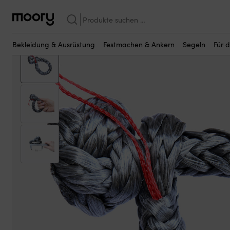
Vielleicht sind einige dieser Produkte fü
Segeln
—
Schäkel
—
Softschäkel
—
Softschäkel NOCK Titan, UHMW
Suchen
nach:
Bekleidung & Ausrüstung
Festmachen & Ankern
Segeln
Für 