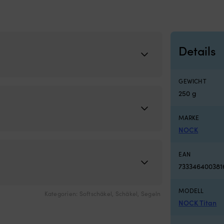
Details
GEWICHT
250 g
MARKE
NOCK
EAN
733346400381
MODELL
Kategorien:
Softschäkel
,
Schäkel
,
Segeln
NOCK Titan