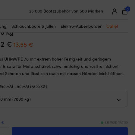
☓
g
0
25 000 Bootszubehör von 500 Marken
äkel NOCK Titan, UHMWPE 78, grau,
Super einfache Preisgarantie
(hergestellt aus Ø10 mm Leine), 90
Begeisterte Kunden – 4,7/5 bei Trustpilot
tung
Schlauchboote & Jollen
Elektro-Außenborder
Outlet
0 kg
62
€
Ursprünglicher
Aktueller
13,55
€
Preis
Preis
us UHMWPE 78 mit extrem hoher Festigkeit und geringem
war:
ist:
r Ersatz für Metallschäkel, schwimmfähig und rostfrei. Schont
14,62 €
13,55 €.
nd Schoten und lässt sich auch mit nassen Händen leicht öffnen.
Ø10 MM - 90 MM (7800 KG)
9 €
65 VORRÄTIG
schäkel