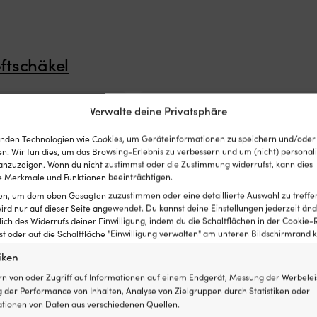
ftschäkel
Verwalte deine Privatsphäre
nden Technologien wie Cookies, um Geräteinformationen zu speichern und/oder
n. Wir tun dies, um das Browsing-Erlebnis zu verbessern und um (nicht) personali
nzuzeigen. Wenn du nicht zustimmst oder die Zustimmung widerrufst, kann dies
 Merkmale und Funktionen beeinträchtigen.
ten, um dem oben Gesagten zuzustimmen oder eine detaillierte Auswahl zu treffe
ird nur auf dieser Seite angewendet. Du kannst deine Einstellungen jederzeit änd
lich des Widerrufs deiner Einwilligung, indem du die Schaltflächen in der Cookie-R
 oder auf die Schaltfläche "Einwilligung verwalten" am unteren Bildschirmrand kl
iken
rn von oder Zugriff auf Informationen auf einem Endgerät, Messung der Werbelei
 der Performance von Inhalten, Analyse von Zielgruppen durch Statistiken oder
tionen von Daten aus verschiedenen Quellen.
OCK Titan Pro, UHMWPE
Softschäkel NOCK Titan Pro, UHMW