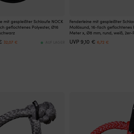
ine
Fenderleine
e mit gespleißter Schlaufe NOCK
Fenderleine mit gespleißter Sch
mit
h geflochtenes Polyester, Ø16
Mollösund, 16-fach geflochtenes P
14
 schwarz
Meter x, Ø8 mm, rund, weiß, 2er-
cm
Det
Det
Det
Det
€
9,10
€
gespleißter
32,07
€
6,72
€
AUF LAGER
ursprungliga
nuvarande
ursprungliga
nuvarande
Schlaufe
priset
priset
priset
priset
für
var:
är:
var:
är:
eine
59,99 €.
32,07 €.
9,10 €.
6,72 €.
schnelle
und
sichere
Befestigung.
1,5
m
Länge
ermöglicht
eine
einfache
Höhenverstellung
und
das