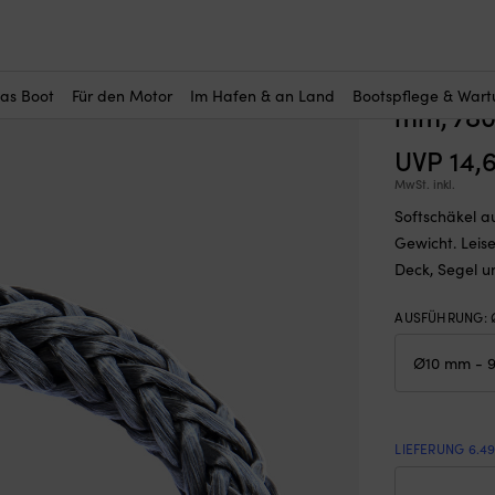
r Sie interessant?
PE 78, grau, Ø20 mm (hergestellt aus Ø10 mm Leine), 90 mm, 7800 k
Softsch
(3)
Ø20 mm 
das Boot
Für den Motor
Im Hafen & an Land
Bootspflege & War
mm, 780
UVP
14,
MwSt. inkl.
Softschäkel a
Gewicht. Leise
Deck, Segel u
AUSFÜHRUNG
:
LIEFERUNG 6.4
Soft