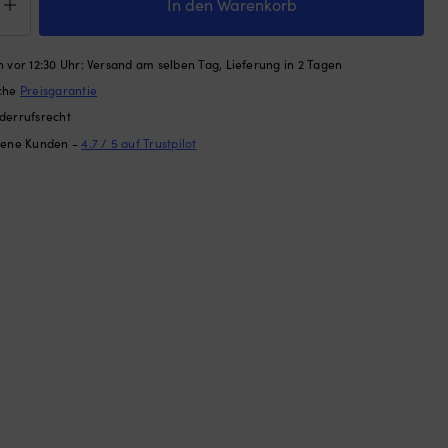
CK
In den Warenkorb
n,
MWPE
 vor 12:30 Uhr: Versand am selben Tag, Lieferung in 2 Tagen
,
ache
Preisgarantie
derrufsrecht
gestellt
dene Kunden -
4.7 / 5 auf Trustpilot
e),
,
0
ge