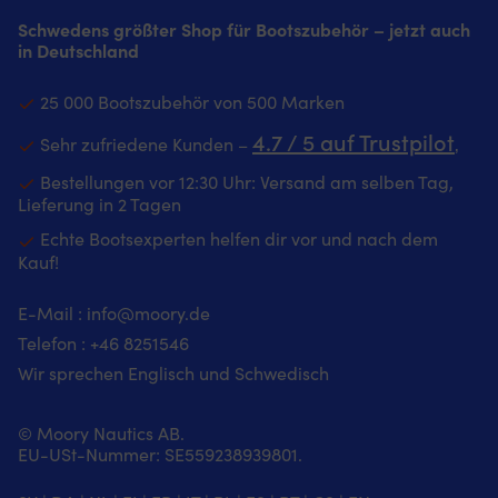
Messing
auch
und
10
an
–
Schwedens größter Shop für Bootszubehör – jetzt auch
bietet
im
Anforderungen.
x
Bord
ideal
in Deutschland
langanhaltenden
Flur
Stabiler
47
IP65-
als
Schutz
oder
Befestigungspunkt
x
zertifiziert
Stimmungsbeleuchtung
vor
Badezimmer.
für
9
–
im
25 000 Bootszubehör von 500 Marken
Korrosion
|
Leinen
ce
staubdicht
Innenbereich
in
Fußmatte
beim
4.7 / 5 auf Trustpilot
3
und
Warmweiße
Sehr zufriedene Kunden –
‚
maritimer
mit
Festmachen
ki
geschützt
Farbtemperatur
Umgebung
marineblauem
und
Bestellungen vor 12:30 Uhr: Versand am selben Tag,
br
gegen
(3000
Klares
Design
Ankern.
u
Lieferung in 2 Tagen
Spritzwasser
Kelvin)
Glas
und
Die
di
Robustes
für
Echte Bootsexperten helfen dir vor und nach dem
sorgt
"Välkommen"-
Pop-
fü
Gehäuse
eine
Kauf!
für
Botschaft
up-
m
aus
angenehme
einen
–
Klampe
Ko
grauem
Atmosphäre
kraftvollen
sorgt
von
k
Kunststoff
an
E-Mail :
info@moory.de
und
für
NOCK
zu
–
Bord
Telefon :
+46 8251
546
klaren
Wohlfühlatmosphäre
ist
al
widerstandsfähig
Robustes
Lichtstrom
an
für
Wir sprechen Englisch und Schwedisch
Si
für
Gehäuse
CE-
Bord
dich
mi
den
aus
zertifiziert
Strapazierfähige
gemacht,
Rü
maritimen
grauem
für
Polyester-
© Moory Nautics AB.
wenn
v
Einsatz
Aluminium
12,
Oberfläche
EU-USt-Nummer: SE559238939801.
du
od
Kompakte
–
24
–
an
al
Bauform:
widersteht
und
hält
Bord