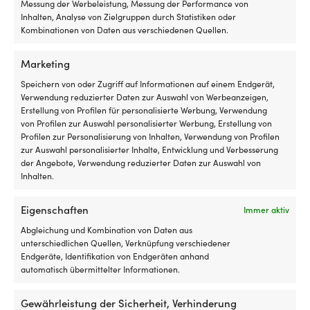
Messung der Werbeleistung, Messung der Performance von
be
Inhalten, Analyse von Zielgruppen durch Statistiken oder
FARBE
de
Kombinationen von Daten aus verschiedenen Quellen.
Ka
Silber
au
zu
Marketing
si
Speichern von oder Zugriff auf Informationen auf einem Endgerät,
od
Verwendung reduzierter Daten zur Auswahl von Werbeanzeigen,
si
Andere kauften auch
Erstellung von Profilen für personalisierte Werbung, Verwendung
zu
von Profilen zur Auswahl personalisierter Werbung, Erstellung von
w
Profilen zur Personalisierung von Inhalten, Verwendung von Profilen
Si
zur Auswahl personalisierter Inhalte, Entwicklung und Verbesserung
e
der Angebote, Verwendung reduzierter Daten zur Auswahl von
mö
Inhalten.
W
de
St
Eigenschaften
Immer aktiv
ni
v
Abgleichung und Kombination von Daten aus
wi
unterschiedlichen Quellen, Verknüpfung verschiedener
lä
Endgeräte, Identifikation von Endgeräten anhand
er
automatisch übermittelter Informationen.
Pop-
si
Pop-up Klampe und Poller
up-
vo
für Boote NOCK, mit
Gewährleistung der Sicherheit, Verhinderung
Klampe,
fl