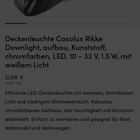
1
2
3
4
5
6
Moskitonetz,
Kl
Moskitonetz für Boot (Decksluke) NOCK Bug Barrier Medium,
K
das
mi
620 x 620 x 420 mm
S
Deckenleuchte Casolux Rikke
Sie
6
einfach
Si
AUF LAGER
Downlight, aufbau, Kunststoff,
32,10
€
über
fü
chromfarben, LED, 10 – 32 V, 1.5 W, mit
Ihre
d
Luke
ri
weißem Licht
legen
Wi
oder
a
21,06
€
hängen,
Bo
MwSt. inkl.
um
Er
den
lä
Effiziente LED-Deckenleuchte mit warmem, dimmbarem
Innenraum
si
Licht und niedrigem Stromverbrauch. Robustes,
frei
ko
von
fl
chromfarbenes Gehäuse, das Feuchtigkeit und Korrosion
Insekten
z
widersteht. Einfach zu montieren und geeignet für Boot,
zu
u
halten
be
Wohnmobil und Wohnwagen.
Band
b
mit
Ve