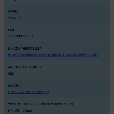
Bootsluken
N
Netz
st
MARKE
aus
u
Casolux
feinmaschigem
ist
Polyester
pf
–
Wa
EAN
schützt
U
5745000303052
vor
ge
Insekten
Ma
und
ei
LINK ZUM HERSTELLER
lässt
si
https://casolux.com/en/produkt/rikke-downlight-gb/
Luft
fü
für
d
gute
Bo
ART DER LICHTQUELLE
Belüftung
u
LED
durchströmen
so
Wird
Ta
außen
W
MODELL
montiert
Si
Casolux Rikke Downlight
–
zw
perfekt,
le
WICHTIGE BELEUCHTUNGSEIGENSCHAFTEN
wenn
Mo
man
De
Mit Dämpfung