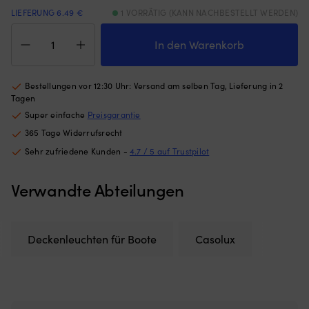
Gewichten
nu
LIEFERUNG 6.49 €
1 VORRÄTIG (KANN NACHBESTELLT WERDEN)
am
w
Deckenleuchte
unteren
Pl
Casolux
In den Warenkorb
Rand
St
Rikke
–
6
Downlight,
hält
Po
aufbau,
Bestellungen vor 12:30 Uhr: Versand am selben Tag, Lieferung in 2
das
mi
Kunststoff,
Tagen
Moskitonetz
U
chromfarben,
an
ge
Super einfache
Preisgarantie
LED,
Ort
Ma
365 Tage Widerrufsrecht
10
und
hä
-
Sehr zufriedene Kunden -
4.7 / 5 auf Trustpilot
Stelle,
Fe
32
egal
S
V,
ob
u
Verwandte Abteilungen
1.5
die
ak
W,
Luke
N
mit
angelehnt
st
weißem
oder
|
Deckenleuchten für Boote
Casolux
Licht
offen
6
Menge
ist
Si
(die
m
Höhe
es
des
ei