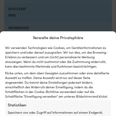
Luken
Ko
mit
u
SCHUTZART
Rollo
Ar
IP65
innen
N
hat
Kl
und
bi
BRENNDAUER
es
ei
Bis zu 50.000 Stunden
insektenfrei
b
Verwalte deine Privatsphäre
und
zu
kühl
Si
LEISTUNG DER LAMPE
Wir verwenden Technologien wie Cookies, um Geräteinformationen zu
in
i
speichern und/oder darauf zuzugreifen. Wir tun dies, um das Browsing-
1.5 W
der
Bo
Erlebnis zu verbessern und um (nicht) personalisierte Werbung
Nacht
au
anzuzeigen. Wenn du nicht zustimmst oder die Zustimmung widerrufst,
haben
d
MONTAGEORT
kann dies bestimmte Merkmale und Funktionen beeinträchtigen.
möchte
Fe
Deck
Klicke unten, um dem oben Gesagten zuzustimmen oder eine detaillierte
Geeignet
od
Auswahl zu treffen. Deine Auswahl wird nur auf dieser Seite
für
a
angewendet. Du kannst deine Einstellungen jederzeit ändern,
sowohl
St
SPANNUNG DER BELEUCHTUNG
einschließlich des Widerrufs deiner Einwilligung, indem du die
Motorboot
Di
10 – 32 V
Schaltflächen in der Cookie-Richtlinie verwendest oder auf die
als
6
Schaltfläche "Einwilligung verwalten" am unteren Bildschirmrand klickst.
auch
Si
LICHTVERTEILUNG
Segelboot
er
Statistiken
es
90 Grad
Speichern von oder Zugriff auf Informationen auf einem Endgerät,
Ih