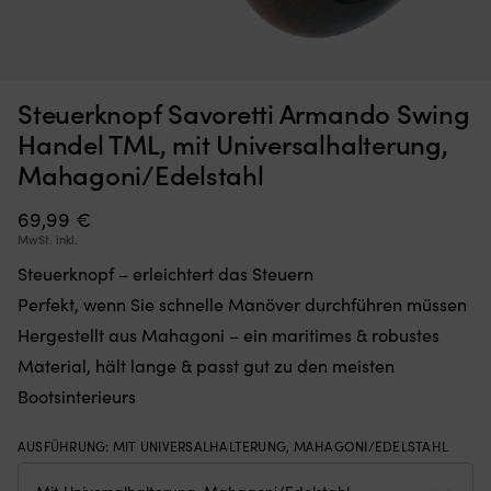
Moskitonetz,
St
Moskitonetz für Boot (Decksluke) NOCK Bug Barrier Medium,
S
Steuerknopf Savoretti Armando Swing
das
u
620 x 620 x 420 mm
Sie
ro
Handel TML, mit Universalhalterung,
einfach
A
AUF LAGER
Mahagoni/Edelstahl
32,10
€
über
/
Ihre
Ta
Luke
69,99
€
di
legen
fü
MwSt. inkl.
oder
fa
Steuerknopf – erleichtert das Steuern
hängen,
al
um
pe
Perfekt, wenn Sie schnelle Manöver durchführen müssen
den
ge
Hergestellt aus Mahagoni – ein maritimes & robustes
Innenraum
ist
frei
Id
Material, hält lange & passt gut zu den meisten
von
fü
Bootsinterieurs
Insekten
d
zu
Bo
halten
–
AUSFÜHRUNG
:
MIT UNIVERSALHALTERUNG, MAHAGONI/EDELSTAHL
Band
We
mit
Le