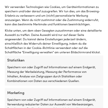
Bootsluken
N
EAN
Wir verwenden Technologien wie Cookies, um Geräteinformationen zu
Netz
fü
8057432722682
speichern und/oder darauf zuzugreifen. Wir tun dies, um das Browsing-
aus
ko
Erlebnis zu verbessern und um (nicht) personalisierte Werbung
feinmaschigem
T
anzuzeigen. Wenn du nicht zustimmst oder die Zustimmung widerrufst,
LINK ZUM HERSTELLER
Polyester
–
kann dies bestimmte Merkmale und Funktionen beeinträchtigen.
–
mi
https://savorettisnc.com/en/prodotto/swing-handle-tml/
schützt
Kr
Klicke unten, um dem oben Gesagten zuzustimmen oder eine detaillierte
vor
Auswahl zu treffen. Deine Auswahl wird nur auf dieser Seite
fü
MARKE
angewendet. Du kannst deine Einstellungen jederzeit ändern,
Insekten
zu
einschließlich des Widerrufs deiner Einwilligung, indem du die
Savoretti
und
Ha
Schaltflächen in der Cookie-Richtlinie verwendest oder auf die
lässt
2
Schaltfläche "Einwilligung verwalten" am unteren Bildschirmrand klickst.
Luft
Gr
für
au
Statistiken
gute
je
Belüftung
Se
Speichern von oder Zugriff auf Informationen auf einem Endgerät,
durchströmen
(7
Messung der Werbeleistung, Messung der Performance von
Wird
m
Inhalten, Analyse von Zielgruppen durch Statistiken oder
außen
u
Kombinationen von Daten aus verschiedenen Quellen.
montiert
4
Ähnliche Produkte
–
m
Marketing
perfekt,
fü
wenn
fl
Speichern von oder Zugriff auf Informationen auf einem Endgerät,
man
Gr
Verwendung reduzierter Daten zur Auswahl von Werbeanzeigen,