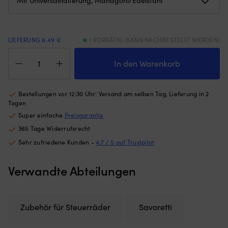
Gewichten
Re
am
u
unteren
je
Rand
Ar
LIEFERUNG 6.49 €
1 VORRÄTIG (KANN NACHBESTELLT WERDEN)
–
v
Steuerknopf
hält
Au
Savoretti
In den Warenkorb
das
G
Armando
Moskitonetz
G
Swing
an
5
Handel
Bestellungen vor 12:30 Uhr: Versand am selben Tag, Lieferung in 2
Ort
x
TML,
Tagen
und
37
mit
Stelle,
x
Super einfache
Preisgarantie
Universalhalterung,
egal
3
365 Tage Widerrufsrecht
Mahagoni/Edelstahl
ob
m
Menge
Sehr zufriedene Kunden -
4.7 / 5 auf Trustpilot
die
fü
Luke
g
angelehnt
od
Verwandte Abteilungen
oder
s
offen
G
ist
Be
(die
g
Zubehör für Steuerräder
Savoretti
Höhe
Fe
des
S