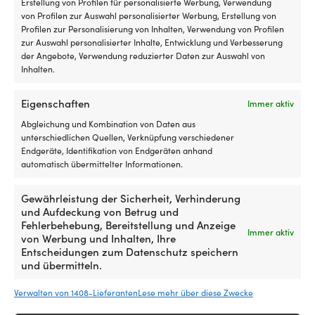
Luken
lä
Erstellung von Profilen für personalisierte Werbung, Verwendung
mit
von Profilen zur Auswahl personalisierter Werbung, Erstellung von
Rollo
Profilen zur Personalisierung von Inhalten, Verwendung von Profilen
innen
zur Auswahl personalisierter Inhalte, Entwicklung und Verbesserung
hat
der Angebote, Verwendung reduzierter Daten zur Auswahl von
und
Inhalten.
es
insektenfrei
Eigenschaften
Immer aktiv
und
Steuerradknopf
Steuerradknopf
kühl
Steuerradknauf, mit
Steuerradknopf, mit
Abgleichung und Kombination von Daten aus
–
–
in
Universalhalterung, für
Universalhalterung, Ø25
unterschiedlichen Quellen, Verknüpfung verschiedener
erleichtert
erleichtert
der
Steuerradringe Ø20 - 25
mm, rostfrei
Endgeräte, Identifikation von Endgeräten anhand
das
das
Nacht
mm, Edelstahl/Kunststoff
automatisch übermittelter Informationen.
Steuern
Steuern
AUF LAGER
haben
30,26
€
Perfekt,
Perfekt,
AUF LAGER
möchte
33,94
€
wenn
wenn
Gewährleistung der Sicherheit, Verhinderung
Geeignet
Sie
Sie
und Aufdeckung von Betrug und
für
schnelle
schnelle
Fehlerbehebung, Bereitstellung und Anzeige
sowohl
Immer aktiv
Manöver
Manöver
von Werbung und Inhalten, Ihre
Motorboot
durchführen
durchführen
Entscheidungen zum Datenschutz speichern
als
Outlet-Produkte, die dir gefallen
müssen
müssen
und übermitteln.
auch
Hergestellt
Hergestellt
könnten
Segelboot
aus
aus
Verwalten von 1408-Lieferanten
Lese mehr über diese Zwecke
einem
einem