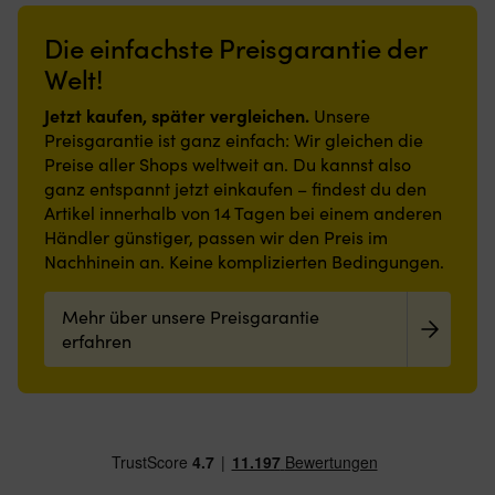
an
Nylonoberfläche
Edelstahl,
rostfreiem
Bord
und
um
Material,
Die einfachste Preisgarantie der
sorgt.
Gummirückseite
den
um
Strapazierfähige
bieten
Welt!
maritimen
den
und
stabilen
Bedingungen
maritimen
schmutzabweisende
Halt
Jetzt kaufen, später vergleichen.
standzuhalten.
Bedingungen
Unsere
Polyesteroberfläche,
und
Für
standzuhalten.
Preisgarantie ist ganz einfach: Wir gleichen die
rutschfeste
reduzieren
Steuerrad
Mit
Preise aller Shops weltweit an. Du kannst also
Latexrückseite
die
mit
Universalhalterung,
ganz entspannt jetzt einkaufen – findest du den
und
Rutschgefahr,
einer
die
Artikel innerhalb von 14 Tagen bei einem anderen
geringe
auch
Dicke
ihn
Höhe
in
Händler günstiger, passen wir den Preis im
von
mit
machen
nassen
Nachhinein an. Keine komplizierten Bedingungen.
Ø20
den
sie
Umgebungen.
-
meisten
auch
Geringe
25
Steuerrädern
Mehr über unsere Preisgarantie
in
Höhe
mm
kompatibel
engen
und
erfahren
macht.
Bereichen
einfache
praktisch.
Reinigung
Leicht
machen
zu
sie
reinigen
flexibel
und
einsetzbar
angenehm
in