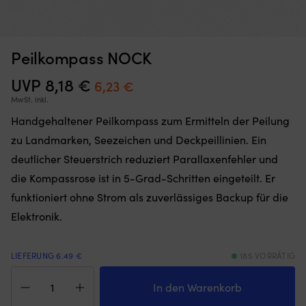
Peilkompass NOCK
Aufgerüstete
Wa
Sturmlaterne / Petroleumleuchte NOCK Mysingen X, 250 mm,
W
Version
Ta
silber, mit Docht
S
UVP
8,18
€
Ursprünglicher
Aktueller
unserer
6,23
€
fü
beliebten
d
AUF LAGER
Preis
Preis
MwSt. inkl.
Det
Det
33,94
€
Mysingen
H
14,52
€
war:
ist:
Handgehaltener Peilkompass zum Ermitteln der Peilung
ursprungliga
nuvarande
mit
a
priset
priset
noch
la
8,18 €
6,23 €.
zu Landmarken, Seezeichen und Deckpeillinien. Ein
var:
är:
höherer
Ma
deutlicher Steuerstrich reduziert Parallaxenfehler und
33,94 €.
14,52 €.
Bauqualität
Do
Robusteres
Ve
die Kompassrose ist in 5-Grad-Schritten eingeteilt. Er
Material
o
funktioniert ohne Strom als zuverlässiges Backup für die
und
so
höhere
Ro
Elektronik.
Präzision
–
in
ge
der
Wa
LIEFERUNG 6.49 €
185 VORRÄTIG
Passform
Pa
Peilkompass
der
fü
NOCK
In den Warenkorb
Teile
di
Menge
Klassisches
me