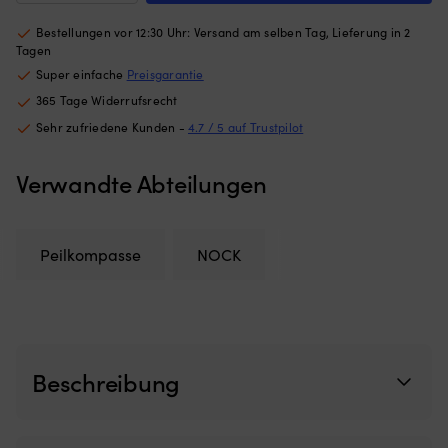
Design
kl
Bestellungen vor 12:30 Uhr: Versand am selben Tag, Lieferung in 2
–
H
Tagen
perfekt
–
für
gr
Super einfache
Preisgarantie
Boot,
Te
365 Tage Widerrufsrecht
Garten,
p
Sehr zufriedene Kunden -
4.7 / 5 auf Trustpilot
Haus
hi
und
k
Heim
a
Verwandte Abteilungen
Einfach
nu
zu
d
entzünden
Ro
und
ve
Peilkompasse
NOCK
zu
w
löschen
ei
Stabile
gu
Bodenplatte
a
–
ni
steht
vo
Beschreibung
fest
Sc
&
g
sicher
W
Tragegriff
bi