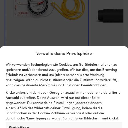
langem
und
12
mm
breitem
Docht
–
nur
mit
Lampenöl
Peilkompass NOCK
Peil- & Bootskom
Verwalte deine Privatsphäre
ergänzen
mm, ohne Beleucht
185 VORRÄTIG
Ursprünglicher
Aktueller
UVP
8,18
€
Montagerichtung
6,23
€
Wir verwenden Technologien wie Cookies, um Geräteinformationen zu
Preis
Preis
Aufbauhalterung
MwSt. inkl.
speichern und/oder darauf zuzugreifen. Wir tun dies, um das Browsing-
war:
ist:
8 VORRÄTIG (KA
Erlebnis zu verbessern und um (nicht) personalisierte Werbung
8,18 €
6,23 €.
anzuzeigen. Wenn du nicht zustimmst oder die Zustimmung widerrufst,
WERDEN)
UVP
119,99
€
kann dies bestimmte Merkmale und Funktionen beeinträchtigen.
MwSt. inkl.
Klicke unten, um dem oben Gesagten zuzustimmen oder eine detaillierte
Auswahl zu treffen. Deine Auswahl wird nur auf dieser Seite
angewendet. Du kannst deine Einstellungen jederzeit ändern,
GRADUIERUNG AUF DER KOMPASSROSE
GRADUIERUNG AUF
einschließlich des Widerrufs deiner Einwilligung, indem du die
Kompassrose in 5°-Schritten
Rose in 5° abge
Schaltflächen in der Cookie-Richtlinie verwendest oder auf die
graduiert mit Kurszahlen alle 20°
alle 30°
Schaltfläche "Einwilligung verwalten" am unteren Bildschirmrand klickst.
Statistiken