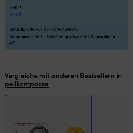
aufzuhängen
MARKE
250
NOCK
mm
hoch
–
GRADUIERUNG AUF DER KOMPASSROSE
die
Kompassrose in 5°-Schritten graduiert mit Kurszahlen alle
meistverkaufte
20°
Größe
Betrieben
mit
Paraffinöl
–
reduzierter
Vergleiche mit anderen Bestsellern in
Geruch,
peilkompasse
minimaler
Ruß
&
lange
Brenndauer
Komplett
mit
130
mm