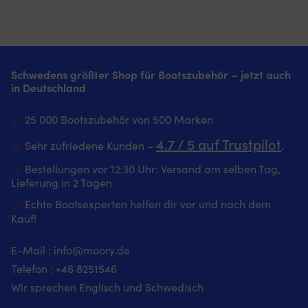
Leine
Teilung
sowohl
Bord
verringert
ermöglicht
an
als
das
eine
Bord
auch
Risiko,
praktische
als
zu
den
Kursablesung.
auch
Hause.
Kompass
Funktioniert
Schwedens größter Shop für Bootszubehör – jetzt auch
im
|
über
ohne
in Deutschland
Flur
Fußmatte
Bord
Strom
oder
mit
zu
als
Badezimmer.
maritimem
verlieren.
zuverlässiges
25 000 Bootszubehör von 500 Marken
|
Design,
Peilkompass
Backup
Fußmatte
nautischen
4.7 / 5 auf Trustpilot
1852-
zur
Sehr zufriedene Kunden –
‚
mit
Signalflaggen
Marine
elektronischen
marineblauem
–
Bestellungen vor 12:30 Uhr: Versand am selben Tag,
ist
Navigation.
Design
sorgt
Lieferung in 2 Tagen
ein
Integrierte
und
für
handgehaltener
Kordel
Echte Bootsexperten helfen dir vor und nach dem
"Välkommen"-
Wohlfühlatmosphäre
Kompass
verringert
Kauf!
Botschaft
an
für
das
–
Bord
dich,
Risiko,
sorgt
Strapazierfähige
wenn
den
E-Mail :
info@moory.de
für
Nylonoberfläche
du
Kompass
Telefon :
+46 8251
546
Wohlfühlatmosphäre
–
Richtung
über
an
hält
Wir sprechen Englisch und Schwedisch
und
Bord
Bord
täglicher
Kurs
fallen