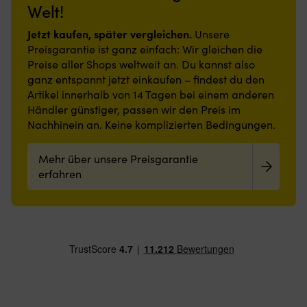
und
stabilen
Teleskopfunktion
Welt!
zuverlässiges
an
schmutzabweisende
Halt
–
Backup
Bord.
Polyesteroberfläche,
und
spart
Jetzt kaufen, später vergleichen.
zur
Spiegel
Unsere
rutschfeste
reduzieren
Platz
Elektronik.
im
Preisgarantie ist ganz einfach: Wir gleichen die
Latexrückseite
die
&
Deutlicher
Deckel
Preise aller Shops weltweit an. Du kannst also
und
Rutschgefahr,
ist
Steuerstrich
macht
ganz entspannt jetzt einkaufen – findest du den
geringe
auch
leicht
hilft
die
Artikel innerhalb von 14 Tagen bei einem anderen
Höhe
in
zu
dir,
Richtungsbestimmung
machen
nassen
verstauen
Händler günstiger, passen wir den Preis im
Parallaxenfehler
leichter
sie
Umgebungen.
Wir
Nachhinein an. Keine komplizierten Bedingungen.
beim
ablesbar.
auch
Geringe
kaufen
Ablesen
Deutlicher
in
Höhe
direkt
zu
Steuerstrich
Mehr über unsere Preisgarantie
engen
und
ab
verringern.
hilft
Bereichen
einfache
erfahren
Werk,
Große
dir,
praktisch.
Reinigung
daher
Ziffern
Parallaxfehler
Leicht
machen
der
machen
bei
zu
sie
unglaublich
den
der
reinigen
flexibel
niedrige
Kurs
Peilung
und
einsetzbar
Preis
bei
zu
angenehm
in
Seegang
verringern.
zu
engen
leichter
Kompassrose
begehen
Bereichen,
ablesbar.
mit
–
sowohl
Integrierte
5°-
passt
an