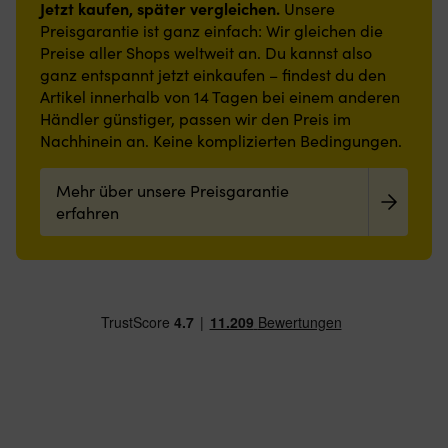
Material
Hergestellt
Jetzt kaufen, später vergleichen.
An
Unsere
mit
aus
nu
Preisgarantie ist ganz einfach: Wir gleichen die
Single-
schnell
ist
Preise aller Shops weltweit an. Du kannst also
Jersey
trocknendem
ei
ganz entspannt jetzt einkaufen – findest du den
–
und
fu
Artikel innerhalb von 14 Tagen bei einem anderen
den
strapazierfähigem
Sc
ganzen
S.Café-
Händler günstiger, passen wir den Preis im
en
Tag
Material
Nachhinein an. Keine komplizierten Bedingungen.
w
bequem
–
d
Großer
genau
n
Mehr über unsere Preisgarantie
Druck
das,
a
auf
was
erfahren
St
der
man
i
Brust
auf
Sc
–
dem
od
klassisches
Segelboot
a
Helly
haben
Tr
Hansen
möchte
ma
Logo
Großer
mu
100
Druck
D
%
auf
b
Bio-
der
d
Baumwolle
Brust
in
–
de