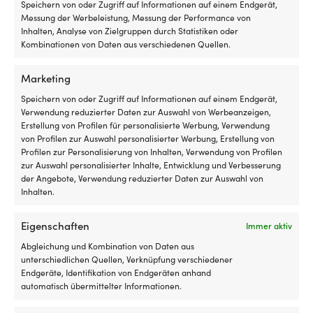
Luken
Er
Speichern von oder Zugriff auf Informationen auf einem Endgerät,
Navy
mit
d
Messung der Werbeleistung, Messung der Performance von
Rollo
m
Inhalten, Analyse von Zielgruppen durch Statistiken oder
innen
a
Kombinationen von Daten aus verschiedenen Quellen.
MARKE
hat
B
Helly Hansen
und
h
Marketing
es
so
insektenfrei
w
LINK ZUM HERSTELLER
Speichern von oder Zugriff auf Informationen auf einem Endgerät,
und
di
Verwendung reduzierter Daten zur Auswahl von Werbeanzeigen,
https://www.hellyhansen.com/sv_se/w-hh-logo-tshirt-
kühl
Ga
Erstellung von Profilen für personalisierte Werbung, Verwendung
34112
in
ha
von Profilen zur Auswahl personalisierter Werbung, Erstellung von
der
Or
Profilen zur Personalisierung von Inhalten, Verwendung von Profilen
Nacht
Er
GEEIGNET FÜR BENUTZER
zur Auswahl personalisierter Inhalte, Entwicklung und Verbesserung
haben
2
Damen
der Angebote, Verwendung reduzierter Daten zur Auswahl von
möchte
fü
Inhalten.
Geeignet
ei
FARBE DER SEGELBEKLEIDUNG
für
Z
Eigenschaften
sowohl
Immer aktiv
Fr
Blau
Motorboot
Ar
Abgleichung und Kombination von Daten aus
als
2
unterschiedlichen Quellen, Verknüpfung verschiedener
MODELL
auch
er
Endgeräte, Identifikation von Endgeräten anhand
Segelboot
d
Helly Hansen HH Logo
automatisch übermittelter Informationen.
U
Mi