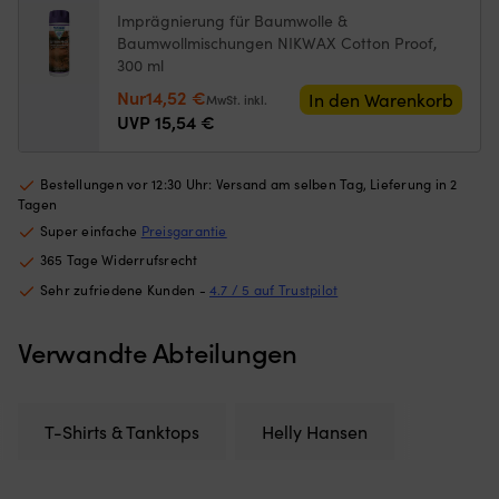
Damen
Netzes
od
Imprägnierung für Baumwolle &
Menge
begrenzt,
b
Baumwollmischungen NIKWAX Cotton Proof,
wie
Tr
300 ml
weit
u
die
er
Ursprünglicher
Aktueller
Nur
14,52
€
In den Warenkorb
MwSt. inkl.
Luke
ist
Preis
Preis
UVP
15,54
€
geöffnet
ei
war:
ist:
werden
pr
15,54 €
14,52 €.
kann)
Er
Bestellungen vor 12:30 Uhr: Versand am selben Tag, Lieferung in 2
Passend
d
Tagen
für
m
Super einfache
Preisgarantie
Luken
a
mit
B
365 Tage Widerrufsrecht
maximalen
h
Sehr zufriedene Kunden -
4.7 / 5 auf Trustpilot
Außenmaßen
so
von
|
620
Er
Verwandte Abteilungen
mm
ei
x
de
620
Sc
mm
u
T-Shirts & Tanktops
Helly Hansen
–
m
für
d
mittelgroße
El