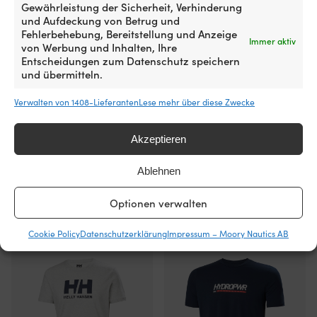
MATERIAL (DETAILLIERT)
Gewährleistung der Sicherheit, Verhinderung
Sc
100% Bio-Baumwolle
und Aufdeckung von Betrug und
M
Fehlerbehebung, Bereitstellung und Anzeige
Ko
Immer aktiv
von Werbung und Inhalten, Ihre
En
Entscheidungen zum Datenschutz speichern
5
und übermitteln.
vo
/
3
Verwalten von 1408-Lieferanten
Lese mehr über diese Zwecke
rü
ta
Akzeptieren
d
ei
ve
Ablehnen
od
Outlet-Produkte, die dir gefallen
de
Optionen verwalten
Sc
könnten
in
Cookie Policy
Datenschutzerklärung
Impressum – Moory Nautics AB
de
Ga
a
u
b
wi
ei