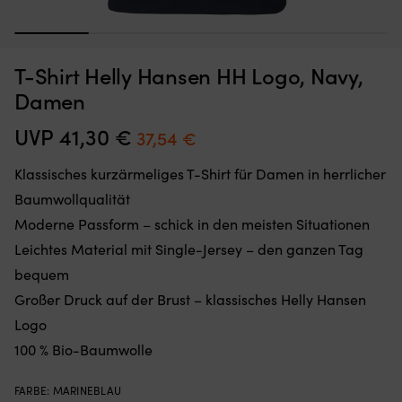
1
2
3
4
5
T-Shirt Helly Hansen HH Logo, Navy,
Moskitonetz,
Sc
Moskitonetz für Boot (Decksluke) NOCK Bug Barrier Medium,
S
das
de
Damen
620 x 620 x 420 mm
Sie
ei
einfach
de
AUF LAGER
UVP
41,30
€
Ursprünglicher
Aktueller
37,54
€
32,10
€
über
Te
Preis
Preis
Ihre
in
Klassisches kurzärmeliges T-Shirt für Damen in herrlicher
Luke
de
war:
ist:
legen
Ga
Baumwollqualität
41,30 €
37,54 €.
oder
er
Moderne Passform – schick in den meisten Situationen
hängen,
u
um
d
Leichtes Material mit Single-Jersey – den ganzen Tag
den
El
bequem
Innenraum
A
frei
wi
Großer Druck auf der Brust – klassisches Helly Hansen
von
ei
Logo
Insekten
ma
zu
Er
100 % Bio-Baumwolle
halten
ha
Band
5
FARBE
:
MARINEBLAU
mit
V