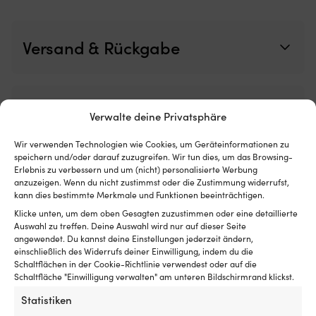
Bootsluken
A
Netz
wi
aus
ei
Versand & Rückgabe
feinmaschigem
5
Polyester
Vo
–
u
schützt
3
vor
R
Rezensionen (0)
Insekten
Verwalte deine Privatsphäre
so
und
fü
lässt
ei
Wir verwenden Technologien wie Cookies, um Geräteinformationen zu
Artikelnummer:
Kategorien:
T-Shirts & Tanktops
,
Kleidung
,
Luft
kl
speichern und/oder darauf zuzugreifen. Wir tun dies, um das Browsing-
M501025064
Marinebekleidung
für
Ge
Erlebnis zu verbessern und um (nicht) personalisierte Werbung
gute
anzuzeigen. Wenn du nicht zustimmst oder die Zustimmung widerrufst,
P
kann dies bestimmte Merkmale und Funktionen beeinträchtigen.
Belüftung
fü
durchströmen
m
Details
Klicke unten, um dem oben Gesagten zuzustimmen oder eine detaillierte
Wird
M
Auswahl zu treffen. Deine Auswahl wird nur auf dieser Seite
außen
Ko
angewendet. Du kannst deine Einstellungen jederzeit ändern,
montiert
Se
einschließlich des Widerrufs deiner Einwilligung, indem du die
GEWICHT
–
üb
Schaltflächen in der Cookie-Richtlinie verwendest oder auf die
121 g
perfekt,
vi
Schaltfläche "Einwilligung verwalten" am unteren Bildschirmrand klickst.
wenn
Mo
Statistiken
man
Pr
HERSTELLERFARBNAME