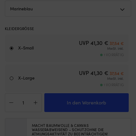
Gewichten
u
am
3
unteren
R
Rand
fü
–
ei
KLEIDERGRÖSSE
hält
kl
das
Ge
Ursprünglich
Aktuel
UVP
41,30
€
37,54
€
Moskitonetz
u
X-Small
MwSt. inkl.
an
pa
1 VORRÄTIG
Ort
zu
und
vi
Stelle,
Ja
Ursprünglich
Aktuel
UVP
41,30
€
37,54
€
egal
D
X-Large
MwSt. inkl.
ob
er
1 VORRÄTIG
die
be
Luke
Ko
T-
angelehnt
b
Shirt
In den Warenkorb
oder
M
Helly
offen
in
Hansen
ist
de
HH
(die
N
Logo,
Höhe
MACHT BAUMWOLLE & CANVAS
d
WASSERABWEISEND – SCHUTZOHNE DIE
Navy,
des
St
ATMUNGSAKTIVITÄT ZU BEEINTRÄCHTIGEN!