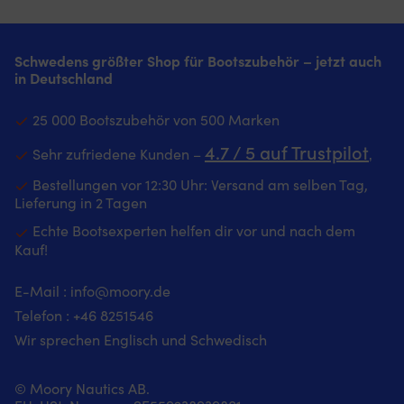
Helly
Pr
Hansen
D
Logo
Sc
Schwedens größter Shop für Bootszubehör – jetzt auch
von
ha
in Deutschland
der
5
Rennseite
Vo
Recyceltes
u
25 000 Bootszubehör von 500 Marken
Material
3
4.7 / 5 auf Trustpilot
Rü
Sehr zufriedene Kunden –
‚
w
Bestellungen vor 12:30 Uhr: Versand am selben Tag,
d
di
Lieferung in 2 Tagen
ri
Echte Bootsexperten helfen dir vor und nach dem
Ge
Kauf!
le
fi
o
E-Mail :
info@moory.de
fe
Telefon :
+46 8251
546
zu
Wir sprechen Englisch und Schwedisch
mü
D
gi
© Moory Nautics AB.
di