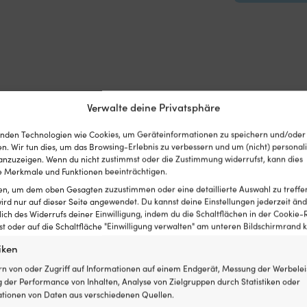
Verwalte deine Privatsphäre
nden Technologien wie Cookies, um Geräteinformationen zu speichern und/oder
n. Wir tun dies, um das Browsing-Erlebnis zu verbessern und um (nicht) personali
nzuzeigen. Wenn du nicht zustimmst oder die Zustimmung widerrufst, kann dies
 Merkmale und Funktionen beeinträchtigen.
ten, um dem oben Gesagten zuzustimmen oder eine detaillierte Auswahl zu treffe
ird nur auf dieser Seite angewendet. Du kannst deine Einstellungen jederzeit änd
lich des Widerrufs deiner Einwilligung, indem du die Schaltflächen in der Cookie-R
 oder auf die Schaltfläche "Einwilligung verwalten" am unteren Bildschirmrand kl
iken
rn von oder Zugriff auf Informationen auf einem Endgerät, Messung der Werbelei
 der Performance von Inhalten, Analyse von Zielgruppen durch Statistiken oder
tionen von Daten aus verschiedenen Quellen.