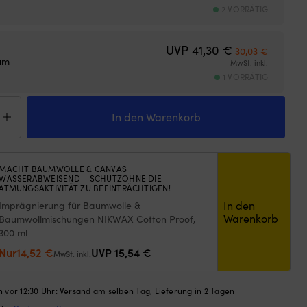
2 VORRÄTIG
Ursprünglicher
Aktuelle
UVP
41,30
€
30,03
€
um
MwSt. inkl.
1 VORRÄTIG
t
In den Warenkorb
y
sen
o,
MACHT BAUMWOLLE & CANVAS
WASSERABWEISEND – SCHUTZOHNE DIE
ATMUNGSAKTIVITÄT ZU BEEINTRÄCHTIGEN!
ren
In den
Imprägnierung für Baumwolle &
ge
Warenkorb
Baumwollmischungen NIKWAX Cotton Proof,
300 ml
Ursprünglicher
Aktueller
Nur
14,52
€
UVP
15,54
€
MwSt. inkl.
Preis
Preis
war:
ist:
 vor 12:30 Uhr: Versand am selben Tag, Lieferung in 2 Tagen
15,54 €
14,52 €.