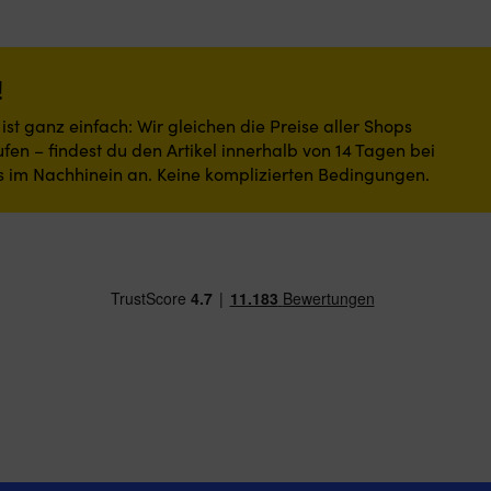
Bewegungsfreiheit
an
Bord.
Die
!
Cargotasche
mit
st ganz einfach: Wir gleichen die Preise aller Shops
verdecktem
fen – findest du den Artikel innerhalb von 14 Tagen bei
Knopf
s im Nachhinein an. Keine komplizierten Bedingungen.
hält
das
Handy
bei
Manövern
sicher.
Die
Gesäßtasche
mit
Reißverschluss
schützt
Schlüssel
vor
Spritzwasser.
|