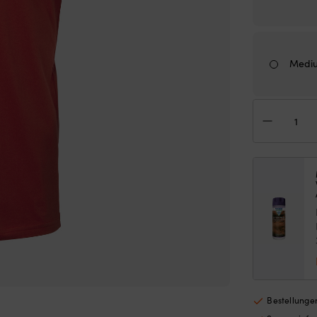
Medi
T-
Shir
Hell
Han
HH
Log
Rot,
Her
Men
Bestellungen