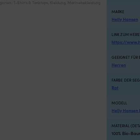
gorien:
T-Shirts & Tanktops
,
Kleidung
,
Marinebekleidung
 x 620 x 420 mm
MARKE
Helly Hansen
LINK ZUM HERS
https://www.
GEEIGNET FÜR
Herren
FARBE DER SE
Rot
MODELL
Helly Hansen
MATERIAL (DETA
100% Bio-Bau