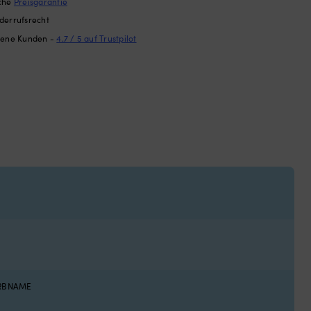
ache
Preisgarantie
derrufsrecht
dene Kunden -
4.7 / 5 auf Trustpilot
ARBNAME