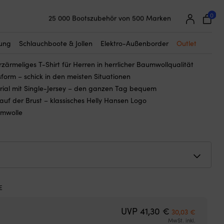
☓
0
25 000 Bootszubehör von 500 Marken
Helly Hansen HH Logo, Rot, Herren
Super einfache Preisgarantie
Begeisterte Kunden – 4,7/5 bei Trustpilot
30
€
Ursprünglicher
Aktueller
tung
Schlauchboote & Jollen
Elektro-Außenborder
Outlet
30,03
€
Preis
Preis
rzärmeliges T-Shirt für Herren in herrlicher Baumwollqualität
war:
ist:
orm – schick in den meisten Situationen
41,30 €
30,03 €.
rial mit Single-Jersey – den ganzen Tag bequem
auf der Brust – klassisches Helly Hansen Logo
umwolle
Ursprünglicher
Aktuelle
UVP
41,30
€
30,03
€
MwSt. inkl.