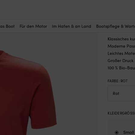
r Sie interessant?
irts & Tanktops
—
T-Shirt Helly Hansen HH Logo, Rot, Herren
T-Shirt 
UVP
41,
das Boot
Für den Motor
Im Hafen & an Land
Bootspflege & War
Klassisches ku
Moderne Passf
Leichtes Mate
Großer Druck 
100 % Bio-Ba
FARBE
:
ROT
KLEIDERGRÖSSE
Small