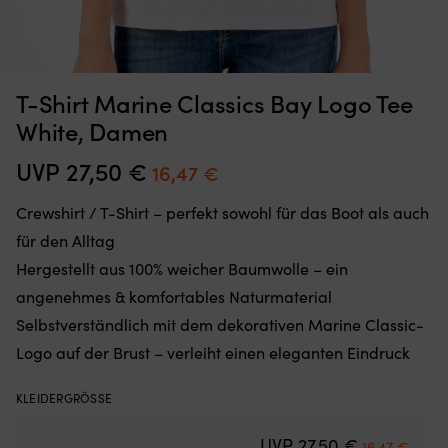
Moskitonetz,
Sc
Moskitonetz für Boot (Decksluke) NOCK Bug Barrier Medium,
S
T-Shirt Marine Classics Bay Logo Tee
das
de
620 x 620 x 420 mm
Sie
ei
White, Damen
einfach
de
AUF LAGER
32,10
€
über
Te
UVP
27,50
€
Ursprünglicher
Aktueller
16,47
€
Ihre
in
Preis
Preis
Luke
de
Crewshirt / T-Shirt – perfekt sowohl für das Boot als auch
legen
Ga
war:
ist:
oder
er
für den Alltag
27,50 €
16,47 €.
hängen,
u
Hergestellt aus 100% weicher Baumwolle – ein
um
d
den
El
angenehmes & komfortables Naturmaterial
Innenraum
A
Selbstverständlich mit dem dekorativen Marine Classic-
frei
wi
von
ei
Logo auf der Brust – verleiht einen eleganten Eindruck
Insekten
ma
zu
Er
KLEIDERGRÖSSE
halten
ha
Band
5
Ursprünglic
Aktuel
UVP
27,50
€
mit
V
16,47
€