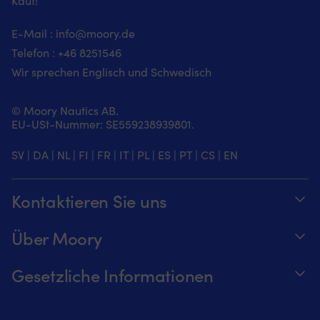
Kauf!
a
A
E-Mail :
info@moory.de
(M
19
Telefon :
+46 8251
546
-),
Wir sprechen Englisch und Schwedisch
Cl
(1
-
© Moory Nautics AB.
20
EU-USt-Nummer: SE559238939801.
E
(2
SV
|
DA
|
NL
|
FI
|
FR
|
IT
|
PL
|
ES
|
PT
|
CS
|
EN
-),
E
(1
Kontaktieren Sie uns
-
20
Telefonzeiten täglich von 8 – 20 Uhr.
E
Über Moory
Pr
+46 8251546 – Schwedisch oder Englisch
(2
Über us
-
Gesetzliche Informationen
20
Senden Sie uns eine E-Mail an
Werde ein Affiliate für Moory
E
Verfolge deine Bestellung
info@moory.de
C