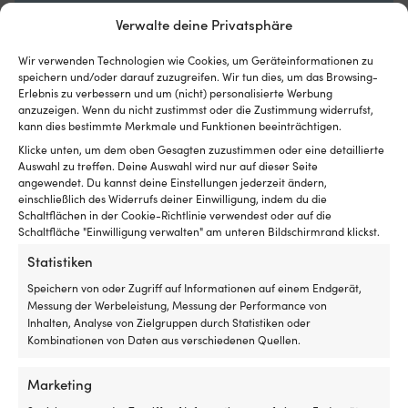
Luken
Er
mit
d
MARKE
Verwalte deine Privatsphäre
Rollo
m
Marine Classics
innen
a
Wir verwenden Technologien wie Cookies, um Geräteinformationen zu
hat
B
speichern und/oder darauf zuzugreifen. Wir tun dies, um das Browsing-
GEEIGNET FÜR BENUTZER
und
h
Erlebnis zu verbessern und um (nicht) personalisierte Werbung
es
so
Damen
anzuzeigen. Wenn du nicht zustimmst oder die Zustimmung widerrufst,
insektenfrei
w
kann dies bestimmte Merkmale und Funktionen beeinträchtigen.
und
di
Klicke unten, um dem oben Gesagten zuzustimmen oder eine detaillierte
FARBE DER SEGELBEKLEIDUNG
kühl
Ga
Auswahl zu treffen. Deine Auswahl wird nur auf dieser Seite
Weiße
in
ha
angewendet. Du kannst deine Einstellungen jederzeit ändern,
der
Or
einschließlich des Widerrufs deiner Einwilligung, indem du die
Nacht
Er
Schaltflächen in der Cookie-Richtlinie verwendest oder auf die
MODELL
haben
2
Schaltfläche "Einwilligung verwalten" am unteren Bildschirmrand klickst.
Marine Classics Bay Logo Tee
möchte
fü
Geeignet
Statistiken
ei
für
Z
MATERIAL (DETAILLIERT)
Speichern von oder Zugriff auf Informationen auf einem Endgerät,
sowohl
Fr
Messung der Werbeleistung, Messung der Performance von
100% Baumwolle
Motorboot
Ar
Inhalten, Analyse von Zielgruppen durch Statistiken oder
als
2
Kombinationen von Daten aus verschiedenen Quellen.
auch
er
Segelboot
d
U
Marketing
Mi