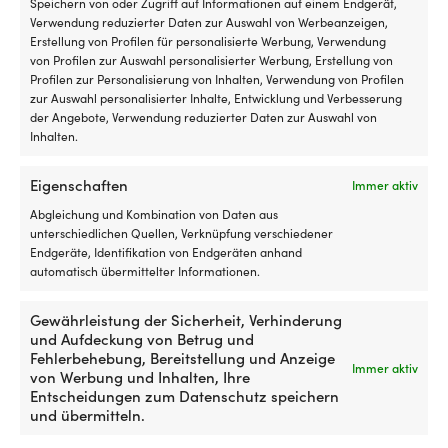
Andere kauften auch
Speichern von oder Zugriff auf Informationen auf einem Endgerät,
Sc
Verwendung reduzierter Daten zur Auswahl von Werbeanzeigen,
M
Erstellung von Profilen für personalisierte Werbung, Verwendung
Ko
von Profilen zur Auswahl personalisierter Werbung, Erstellung von
En
Profilen zur Personalisierung von Inhalten, Verwendung von Profilen
5
zur Auswahl personalisierter Inhalte, Entwicklung und Verbesserung
vo
der Angebote, Verwendung reduzierter Daten zur Auswahl von
/
Inhalten.
3
rü
ta
Eigenschaften
Immer aktiv
d
Abgleichung und Kombination von Daten aus
ei
unterschiedlichen Quellen, Verknüpfung verschiedener
ve
Elegante
Elegante
Endgeräte, Identifikation von Endgeräten anhand
Leichte Jacke /
Leichte Crewjacke / leichte
od
Crewjacke
Crewjacke
automatisch übermittelter Informationen.
Leichtdaunenjacke Marine
Daunenjacke Marine
de
/
/
Classics Mary Light Weight
Classics Mary Light Weight
Sc
Leichtgewichtjacke
Leichtgewichtjacke
Jacket White, Damen
Jacket Pink, Damen
in
Gewährleistung der Sicherheit, Verhinderung
mit
mit
de
und Aufdeckung von Betrug und
maritimem
maritimem
AUF LAGER
AUF LAGER
Ga
Det
Det
Det
Det
Fehlerbehebung, Bereitstellung und Anzeige
119,99
€
119,99
€
Thema
Thema
69,99
€
69,99
€
Immer aktiv
a
ursprungliga
nuvarande
ursprungliga
nuvar
von Werbung und Inhalten, Ihre
Schön
Schön
u
priset
priset
priset
priset
Entscheidungen zum Datenschutz speichern
geschnitten
geschnitten
b
var:
är:
var:
är:
und übermitteln.
–
–
wi
119,99 €.
69,99 €.
119,99 €.
69,99 
sieht
sieht
ei