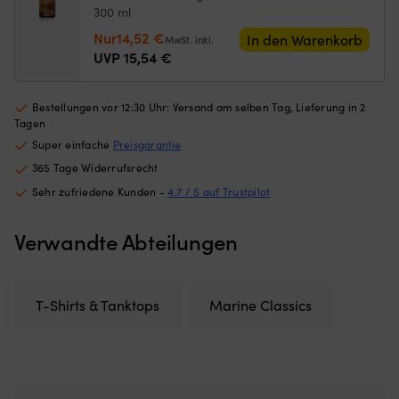
Netzes
od
300 ml
begrenzt,
b
Ursprünglicher
Aktueller
Nur
14,52
€
wie
Tr
In den Warenkorb
MwSt. inkl.
weit
Preis
Preis
u
UVP
15,54
€
die
er
war:
ist:
Luke
ist
15,54 €
14,52 €.
geöffnet
ei
Bestellungen vor 12:30 Uhr: Versand am selben Tag, Lieferung in 2
werden
pr
Tagen
kann)
Er
Super einfache
Preisgarantie
Passend
d
365 Tage Widerrufsrecht
für
m
Luken
a
Sehr zufriedene Kunden -
4.7 / 5 auf Trustpilot
mit
B
maximalen
h
Verwandte Abteilungen
Außenmaßen
so
von
|
620
Er
mm
ei
T-Shirts & Tanktops
Marine Classics
x
de
620
Sc
mm
u
–
m
für
d
mittelgroße
El