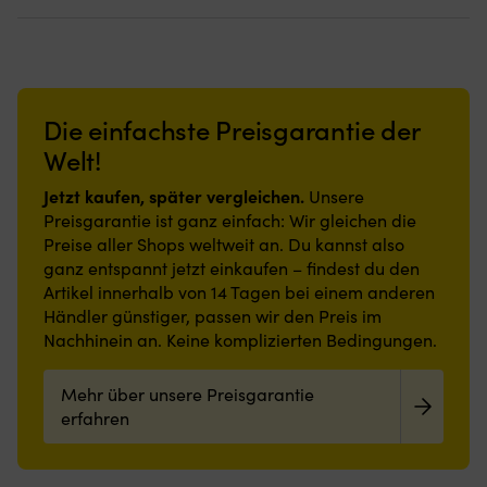
45,90 €.
31,88 €.
36,70 €.
30,71 €.
UPF
Baumwollqualität
den
den
auf
förmiger
Pr
40+
Moderne
Seiten
Seiten
der
Kragen
D
–
Passform
Natürlich
Natürlich
Brust
–
Sc
perfekt
–
mit
mit
–
perfekt
ha
für
schick
dem
dem
verleiht
für
5
den
in
dekorativen
dekorativen
einen
Anlässe,
Vo
Die einfachste Preisgarantie der
Urlaubstörn
den
Marine
Marine
eleganten
bei
u
in
meisten
Classic-
Classic-
Welt!
Eindruck
denen
3
der
Situationen
Logo
Logo
man
Rü
Sonne
Leichtes
am
auf
Jetzt kaufen, später vergleichen.
sich
Unsere
w
Hergestellt
Material
linken
dem
schick
Preisgarantie ist ganz einfach: Wir gleichen die
d
aus
mit
Arm
linken
machen
Preise aller Shops weltweit an. Du kannst also
di
schnell
Single-
–
Arm
möchte
ri
ganz entspannt jetzt einkaufen – findest du den
trocknendem
Jersey
verleiht
–
Ge
Artikel innerhalb von 14 Tagen bei einem anderen
und
–
einen
verleiht
le
strapazierfähigem
den
eleganten
Händler günstiger, passen wir den Preis im
einen
fi
S.Café-
ganzen
Eindruck
eleganten
Nachhinein an. Keine komplizierten Bedingungen.
o
Material
Tag
Eindruck
fe
–
bequem
zu
Mehr über unsere Preisgarantie
genau
Großer
mü
das,
Druck
erfahren
D
was
auf
gi
man
der
di
auf
Brust