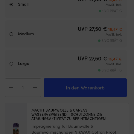
Small
Gewichten
u
MwSt. inkl.
am
3
1 VORRÄTIG
unteren
R
Rand
fü
–
Ursprünglic
Aktuel
ei
UVP
27,50
€
16,47
€
hält
kl
Medium
MwSt. inkl.
das
Ge
3 VORRÄTIG
Moskitonetz
u
an
pa
Ort
zu
Ursprünglic
Aktuel
UVP
27,50
€
16,47
€
und
vi
Large
MwSt. inkl.
Stelle,
Ja
3 VORRÄTIG
egal
D
ob
er
T-
die
be
Shirt
In den Warenkorb
Luke
Ko
Marine
angelehnt
b
Classics
oder
M
Bay
offen
in
Logo
MACHT BAUMWOLLE & CANVAS
ist
de
WASSERABWEISEND – SCHUTZOHNE DIE
Tee
(die
N
ATMUNGSAKTIVITÄT ZU BEEINTRÄCHTIGEN!
White,
Höhe
d
Imprägnierung für Baumwolle &
Damen
des
St
Menge
Baumwollmischungen NIKWAX Cotton Proof,