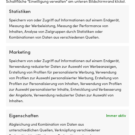
Schaltfläche "Einwilligung verwalten" am unteren Bildschirmrand klickst.
DIMENSIONEN
einsatzbereit
p
Ø15 mm
Statistiken
5
Ha
Vorwärts-
b
Speichern von oder Zugriff auf Informationen auf einem Endgerät,
und
in
Messung der Werbeleistung, Messung der Performance von
3
B
Inhalten, Analyse von Zielgruppen durch Statistiken oder
Rückwärtsgänge
u
Kombinationen von Daten aus verschiedenen Quellen.
Andere kauften auch
sorgen
B
für
W
eine
m
Marketing
klare
A
Speichern von oder Zugriff auf Informationen auf einem Endgerät,
Geschwindigkeitskontrolle
fü
Verwendung reduzierter Daten zur Auswahl von Werbeanzeigen,
Passend
e
Erstellung von Profilen für personalisierte Werbung, Verwendung
für
e
von Profilen zur Auswahl personalisierter Werbung, Erstellung von
mehrere
M
Profilen zur Personalisierung von Inhalten, Verwendung von Profilen
Minn
a
zur Auswahl personalisierter Inhalte, Entwicklung und Verbesserung
Kota-
L
der Angebote, Verwendung reduzierter Daten zur Auswahl von
Serien
o
Inhalten.
über
Ke
viele
ge
Teakstopfen
Strapazierfähige
Modelljahre
K
Eigenschaften
Teakstopfen Roca, Ø6 mm, 20er-
Shoppingbag Moory, 550 x 370 x
Immer aktiv
von
und
Praktisches
Si
Pack
350 mm, 71 Liter
Roca
robuste
Abgleichung und Kombination von Daten aus
Ersatzteil,
m
AUF LAGER
AUF LAGER
Für
Aufbewahrungstasche
unterschiedlichen Quellen, Verknüpfung verschiedener
das
Ke
5,42
€
2,29
€