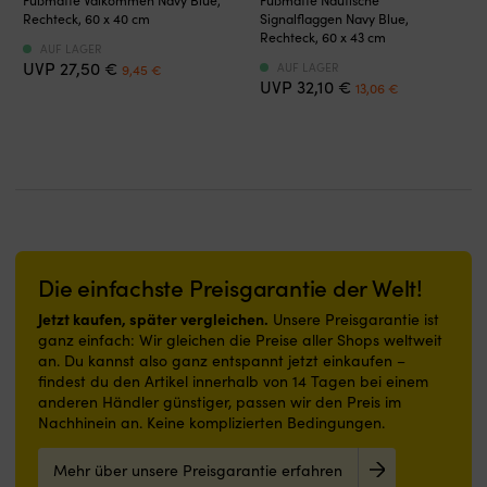
Teakdecks.
550
mit
mit
Kota
e
Rechteck, 60 x 40 cm
Signalflaggen Navy Blue,
x
maritimem,
maritimem
Endura,
d
Rechteck, 60 x 43 cm
AUF LAGER
370
navyblauem
Design
5
An
Det
Det
27,50
€
AUF LAGER
9,45
€
x
Design
und
vorwärts
si
Det
Det
ursprungliga
nuvarande
32,10
€
13,06
€
350
und
Signalflaggen,
/
e
ursprungliga
nuvarande
priset
priset
mm
„Välkommen“-
die
3
u
priset
priset
var:
är:
für
Botschaft,
für
rückwärts
e
var:
är:
27,50 €.
9,45 €.
große
die
Wohlbefinden
tauschst
ti
32,10 €.
13,06 €.
oder
für
an
du
Ha
schwere
eine
Bord
einen
a
Gegenstände
einladende
sorgen.
verschlissenen
d
Beständig
Atmosphäre
Strapazierfähige
oder
m
gegen
an
Nylonoberfläche
defekten
B
Feuchtigkeit,
Bord
und
Die einfachste Preisgarantie der Welt!
Schalter
z
Schmutz
sorgt.
Gummirückseite
in
sc
Jetzt kaufen, später vergleichen.
Unsere Preisgarantie ist
und
Strapazierfähige
bieten
der
m
ganz einfach: Wir gleichen die Preise aller Shops weltweit
raue
und
stabilen
Gasreglerung
b
an. Du kannst also ganz entspannt jetzt einkaufen –
Handhabung
schmutzabweisende
Halt
aus
g
findest du den Artikel innerhalb von 14 Tagen bei einem
am
Polyesteroberfläche,
und
und
Ha
anderen Händler günstiger, passen wir den Preis im
Steg
rutschfeste
reduzieren
bekommst
a
Nachhinein an. Keine komplizierten Bedingungen.
Hergestellt
Latexrückseite
die
wieder
S
aus
und
Rutschgefahr,
eine
L
PP-
geringe
auch
Mehr über unsere Preisgarantie erfahren
sichere
u