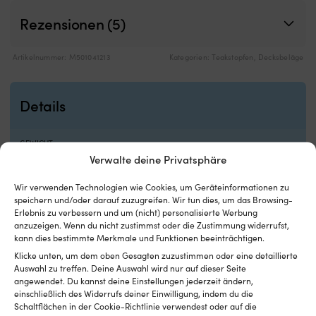
Trolling,
G
Rezensionen (5)
und
re
er
d
ist
Z
Artikelnummer:
M501041213
Kategorien:
Teakstopfen
,
Decksbeläge
ein
u
praktisches
hä
Ersatzteil,
d
das
B
Details
man
si
an
Ed
Bord
AI
GEWICHT
haben
w
Verwalte deine Privatsphäre
180 g
sollte.
Sa
|
b
Wir verwenden Technologien wie Cookies, um Geräteinformationen zu
MARKE
Ersetzt
w
speichern und/oder darauf zuzugreifen. Wir tun dies, um das Browsing-
Roca
einen
F
Erlebnis zu verbessern und um (nicht) personalisierte Werbung
defekten
u
anzuzeigen. Wenn du nicht zustimmst oder die Zustimmung widerrufst,
Schalter
is
EAN
kann dies bestimmte Merkmale und Funktionen beeinträchtigen.
und
le
7320396481522
Klicke unten, um dem oben Gesagten zuzustimmen oder eine detaillierte
macht
z
Auswahl zu treffen. Deine Auswahl wird nur auf dieser Seite
den
re
INKLUSIVE
angewendet. Du kannst deine Einstellungen jederzeit ändern,
Elektro-
Ve
einschließlich des Widerrufs deiner Einwilligung, indem du die
20 Stücken
Außenborder
St
Schaltflächen in der Cookie-Richtlinie verwendest oder auf die
wieder
bi