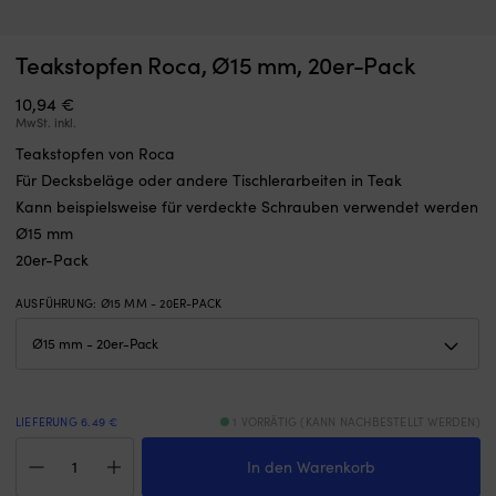
Schalter,
B
Teakstopfen Roca, Ø15 mm, 20er-Pack
Schalter Minn Kota Endura, 5 vorwärts / 3 rückwärts
B
der
A
ein
AUF LAGER
m
10,94
€
36,70
€
defektes
s
MwSt. inkl.
Teil
Bi
Teakstopfen von Roca
in
fü
Für Decksbeläge oder andere Tischlerarbeiten in Teak
der
ti
Gasreglerung
Ha
Kann beispielsweise für verdeckte Schrauben verwendet werden
ersetzt
a
Ø15 mm
und
S
20er-Pack
den
u
Elektro-
L
AUSFÜHRUNG
:
Ø15 MM - 20ER-PACK
Außenborder
Hä
wieder
a
einsatzbereit
a
macht.
s
Er
U
hat
fü
LIEFERUNG 6.49 €
1 VORRÄTIG (KANN NACHBESTELLT WERDEN)
5
si
Teakstopfen
Vorwärtsgänge
A
In den Warenkorb
Roca,
und
W
Ø15