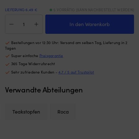
Gewichten
nu
LIEFERUNG 6.49 €
5 VORRÄTIG (KANN NACHBESTELLT WERDEN)
am
w
unteren
Pl
Teakstopfen
Rand
St
Roca,
In den Warenkorb
–
6
Ø6
hält
Po
mm,
das
mi
20er-
Bestellungen vor 12:30 Uhr: Versand am selben Tag, Lieferung in 2
Moskitonetz
U
Pack
Tagen
an
ge
Menge
Super einfache
Preisgarantie
Ort
Ma
und
hä
365 Tage Widerrufsrecht
Stelle,
Fe
Sehr zufriedene Kunden -
4.7 / 5 auf Trustpilot
egal
S
ob
u
Verwandte Abteilungen
die
ak
Luke
N
angelehnt
st
oder
|
offen
6
Teakstopfen
Roca
ist
Si
(die
m
Höhe
es
des
ei