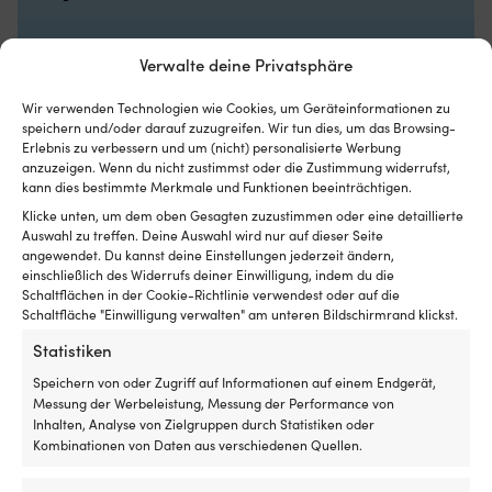
Bootsluken
N
Netz
st
MARKE
aus
u
Verwalte deine Privatsphäre
Roca
feinmaschigem
ist
Polyester
pf
Wir verwenden Technologien wie Cookies, um Geräteinformationen zu
–
Wa
EAN
speichern und/oder darauf zuzugreifen. Wir tun dies, um das Browsing-
schützt
U
Erlebnis zu verbessern und um (nicht) personalisierte Werbung
7320396480624
vor
ge
anzuzeigen. Wenn du nicht zustimmst oder die Zustimmung widerrufst,
Insekten
Ma
kann dies bestimmte Merkmale und Funktionen beeinträchtigen.
und
ei
INKLUSIVE
Klicke unten, um dem oben Gesagten zuzustimmen oder eine detaillierte
lässt
si
20 Stücken
Auswahl zu treffen. Deine Auswahl wird nur auf dieser Seite
Luft
fü
angewendet. Du kannst deine Einstellungen jederzeit ändern,
für
d
einschließlich des Widerrufs deiner Einwilligung, indem du die
gute
Bo
DIMENSIONEN
Schaltflächen in der Cookie-Richtlinie verwendest oder auf die
Belüftung
u
Ø6 mm
Schaltfläche "Einwilligung verwalten" am unteren Bildschirmrand klickst.
durchströmen
so
Wird
Ta
Statistiken
außen
W
Speichern von oder Zugriff auf Informationen auf einem Endgerät,
montiert
Si
Messung der Werbeleistung, Messung der Performance von
–
zw
Inhalten, Analyse von Zielgruppen durch Statistiken oder
Andere kauften auch
perfekt,
le
Kombinationen von Daten aus verschiedenen Quellen.
wenn
Mo
man
De