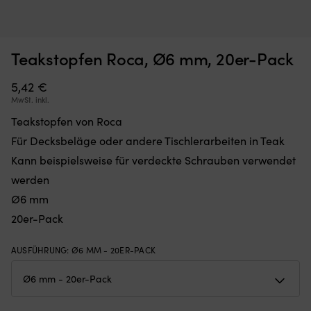
Teakstopfen Roca, Ø6 mm, 20er-Pack
Moskitonetz,
Kl
Moskitonetz für Boot (Decksluke) NOCK Bug Barrier Medium,
K
das
mi
620 x 620 x 420 mm
S
Sie
6
5,42
€
einfach
Si
AUF LAGER
MwSt. inkl.
32,10
€
über
fü
Teakstopfen von Roca
Ihre
d
Luke
ri
Für Decksbeläge oder andere Tischlerarbeiten in Teak
legen
Wi
Kann beispielsweise für verdeckte Schrauben verwendet
oder
a
hängen,
Bo
werden
um
Er
Ø6 mm
den
lä
Innenraum
si
20er-Pack
frei
ko
von
fl
AUSFÜHRUNG
:
Ø6 MM - 20ER-PACK
Insekten
z
zu
u
halten
be
Band
b
mit
Ve