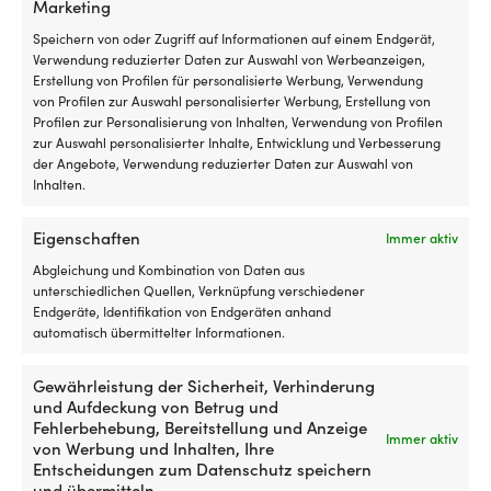
Luken
Ko
Marketing
mit
u
Speichern von oder Zugriff auf Informationen auf einem Endgerät,
Rollo
Ar
Verwendung reduzierter Daten zur Auswahl von Werbeanzeigen,
innen
N
Erstellung von Profilen für personalisierte Werbung, Verwendung
hat
Kl
von Profilen zur Auswahl personalisierter Werbung, Erstellung von
und
bi
Profilen zur Personalisierung von Inhalten, Verwendung von Profilen
es
ei
zur Auswahl personalisierter Inhalte, Entwicklung und Verbesserung
insektenfrei
b
der Angebote, Verwendung reduzierter Daten zur Auswahl von
und
zu
Inhalten.
kühl
Si
in
i
Teakstopfen
Teakstopfen
Teakstopfen Roca, Ø15 mm,
Teakstopfen Roca, Ø12 mm,
der
Bo
von
von
Eigenschaften
Immer aktiv
20er-Pack
20er-Pack
Nacht
au
Roca
Roca
Abgleichung und Kombination von Daten aus
haben
d
Für
Für
AUF LAGER
AUF LAGER
unterschiedlichen Quellen, Verknüpfung verschiedener
möchte
Fe
10,94
€
6,34
€
Decksbeläge
Decksbeläge
Endgeräte, Identifikation von Endgeräten anhand
Geeignet
od
oder
oder
automatisch übermittelter Informationen.
für
a
andere
andere
sowohl
St
Tischlerarbeiten
Tischlerarbeiten
Motorboot
Di
in
in
Gewährleistung der Sicherheit, Verhinderung
als
6
Teak
Teak
und Aufdeckung von Betrug und
auch
Si
Kann
Kann
Fehlerbehebung, Bereitstellung und Anzeige
Segelboot
er
Immer aktiv
beispielsweise
beispielsweise
von Werbung und Inhalten, Ihre
es
für
für
Entscheidungen zum Datenschutz speichern
Ih
verdeckte
verdeckte
und übermitteln.