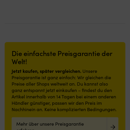
var:
är:
priset
priset
Botschaft,
für
z
27,50 €.
9,45 €.
var:
är:
die
Wohlbefinden
w
32,10 €.
13,06 €.
für
an
er
eine
Bord
si
einladende
sorgen.
a
Atmosphäre
Strapazierfähige
be
an
Nylonoberfläche
b
Bord
und
Pl
sorgt.
Gummirückseite
a
Die einfachste Preisgarantie der
Strapazierfähige
bieten
B
und
stabilen
Welt!
le
schmutzabweisende
Halt
ve
Polyesteroberfläche,
und
Jetzt kaufen, später vergleichen.
Unsere
lä
rutschfeste
reduzieren
Di
Preisgarantie ist ganz einfach: Wir gleichen die
Latexrückseite
die
St
Preise aller Shops weltweit an. Du kannst also
und
Rutschgefahr,
si
ganz entspannt jetzt einkaufen – findest du den
geringe
auch
a
Artikel innerhalb von 14 Tagen bei einem anderen
Höhe
in
st
machen
nassen
Händler günstiger, passen wir den Preis im
6
sie
Umgebungen.
Nachhinein an. Keine komplizierten Bedingungen.
Po
auch
Geringe
mi
in
Höhe
w
Mehr über unsere Preisgarantie
engen
und
u
Bereichen
einfache