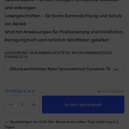
wenig
Si
und anbringen
Platz
be
Lasergeschnitten – für beste Kantendichtung und Schutz
ein.
al
Strapazierfähiges
ke
vor Abrieb
600D-
ex
Wird mit Anweisungen für Positionierung und Installation,
Polyester
Ba
mit
di
Reinigungstuch und natürlich Windfäden geliefert
UV-
B
geschütztem
fu
AUSFÜHRUNG
:
SILIKONBESCHICHTETES NYLON SPINNAKERTUCH
Material
al
DYNAKOTE 75
hält
Mo
Feuchtigkeit,
u
Sonne
di
und
P
aktiver
an
Nutzung
Di
LIEFERUNG 6.49 €
139 VORRÄTIG
stand.
P
|
ist
Tell
6
se
Tales
In den Warenkorb
Sitzpositionen
so
/
machen
je
Tell
es
b
Tails
Bestellungen vor 12:30 Uhr: Versand am selben Tag, Lieferung in 2
einfach,
St
Robship
Tagen