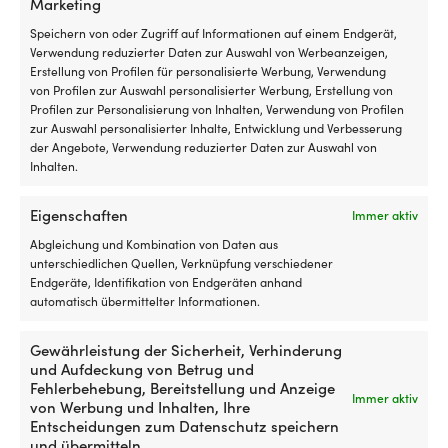
Marketing
der
&
Kaffeepause
M
Speichern von oder Zugriff auf Informationen auf einem Endgerät,
aufrecht
Es
Verwendung reduzierter Daten zur Auswahl von Werbeanzeigen,
zu
wi
Erstellung von Profilen für personalisierte Werbung, Verwendung
sitzen
ni
von Profilen zur Auswahl personalisierter Werbung, Erstellung von
oder
em
Profilen zur Personalisierung von Inhalten, Verwendung von Profilen
sich
Di
zur Auswahl personalisierter Inhalte, Entwicklung und Verbesserung
zurückzulehnen,
ä
der Angebote, Verwendung reduzierter Daten zur Auswahl von
wenn
od
Inhalten.
Sie
b
entspannen
Fl
Moskitonetz,
Erleichtert
Eigenschaften
Immer aktiv
möchten.
zu
Moskitonetz für Boot
Verschleißschutz für Wanten
das
Wenden
Wenn
p
(Eingangsluke) NOCK Bug
& Relingsdrähte UltraGlozz
Abgleichung und Kombination von Daten aus
Sie
&
der
Barrier Cabin Large, mit
Sailguard, 2er-Pack
unterschiedlichen Quellen, Verknüpfung verschiedener
oben
schützt
Stuhl
Gewichtband und
Endgeräte, Identifikation von Endgeräten anhand
binden
Segel
AUF LAGER
nicht
Saugnäpfen, 900 x 1800 mm
automatisch übermittelter Informationen.
9,10
€
und
Öffnungsbarer
verwendet
einfach
Schlitz
AUF LAGER
wird,
45,90
€
über
–
Gewährleistung der Sicherheit, Verhinderung
lässt
Ihre
kann
und Aufdeckung von Betrug und
er
Niedergangsluke
direkt
Fehlerbehebung, Bereitstellung und Anzeige
sich
Immer aktiv
legen
ohne
von Werbung und Inhalten, Ihre
vollständig
oder
Ende
Entscheidungen zum Datenschutz speichern
flach
hängen,
befestigt
und übermitteln.
zusammenklappen,