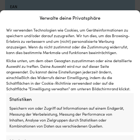
und
fü
Armlehnen.
B
EAN
NOCK
al
4806535836178
Verwalte deine Privatsphäre
Klappstühle
a
bieten
En
LINK ZUM HERSTELLER
einen
v
Wir verwenden Technologien wie Cookies, um Geräteinformationen zu
bequemen
speichern und/oder darauf zuzugreifen. Wir tun dies, um das Browsing-
w
https://robship.com/products/robship-essentials-luff-
Erlebnis zu verbessern und um (nicht) personalisierte Werbung
zusätzlichen
Ro
and-leech-telltales
anzuzeigen. Wenn du nicht zustimmst oder die Zustimmung widerrufst,
Sitzplatz
Ko
kann dies bestimmte Merkmale und Funktionen beeinträchtigen.
im
–
INKLUSIVE
Boot,
a
Klicke unten, um dem oben Gesagten zuzustimmen oder eine detaillierte
8 x selbstklebende rote, 8 x selbstklebende grüne, 6 x
auf
st
Auswahl zu treffen. Deine Auswahl wird nur auf dieser Seite
selbstklebende blaue, Alkoholtücher & Anleitungen
den
Ma
angewendet. Du kannst deine Einstellungen jederzeit ändern,
Klippen
fü
einschließlich des Widerrufs deiner Einwilligung, indem du die
oder
Schaltflächen in der Cookie-Richtlinie verwendest oder auf die
ei
MODELL
Schaltfläche "Einwilligung verwalten" am unteren Bildschirmrand klickst.
am
la
Robship Luff & Leech
Strand.
L
Statistiken
Die
g
6
An
Speichern von oder Zugriff auf Informationen auf einem Endgerät,
Sitzpositionen
–
Messung der Werbeleistung, Messung der Performance von
ermöglichen
fu
Inhalten, Analyse von Zielgruppen durch Statistiken oder
es
mi
Kombinationen von Daten aus verschiedenen Quellen.
Andere kauften auch
Ihnen,
ve
bei
B