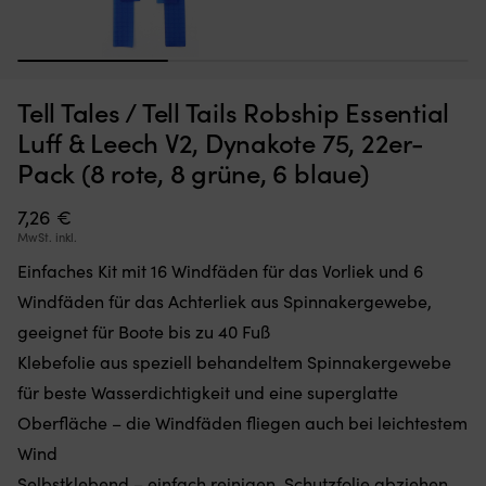
1
2
3
Klappstuhl
B
Klappstuhl NOCK Lite, 100 x 41 x 7 cm, 6 Sitzpositionen,
B
Tell Tales / Tell Tails Robship Essential
mit
–
marineblau
1
6
pe
Luff & Leech V2, Dynakote 75, 22er-
Sitzpositionen
w
AUF LAGER
Pack (8 rote, 8 grüne, 6 blaue)
Det
Det
59,99
€
für
Si
43,78
€
ursprungliga
nuvarande
den
ei
priset
priset
richtigen
7,26
€
tr
var:
är:
Winkel
P
MwSt. inkl.
59,99 €.
43,78 €.
an
au
Einfaches Kit mit 16 Windfäden für das Vorliek und 6
Bord.
d
Er
Bo
Windfäden für das Achterliek aus Spinnakergewebe,
lässt
od
geeignet für Boote bis zu 40 Fuß
sich
zu
vollständig
H
Klebefolie aus speziell behandeltem Spinnakergewebe
flach
be
für beste Wasserdichtigkeit und eine superglatte
zusammenklappen
Be
und
nu
Oberfläche – die Windfäden fliegen auch bei leichtestem
nimmt
ei
Wind
beim
Ak
Verstauen
Selbstklebend – einfach reinigen, Schutzfolie abziehen
–