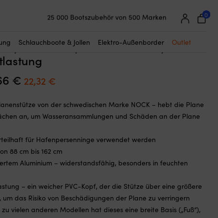
☓
gstütze Boot NOCK, Aluminium, 88 cm – 162 cm, mit
0
25 000 Bootszubehör von 500 Marken
Super einfache Preisgarantie
bare Planenstütze / Persenningstütze
Begeisterte Kunden – 4,7/5 bei Trustpilot
tung
Schlauchboote & Jollen
Elektro-Außenborder
Outlet
CK, Aluminium, 88 cm – 162 cm, mit
tlastung
66
€
Ursprünglicher
Aktueller
22,32
€
Preis
Preis
Planenstütze von der schwedischen Marke NOCK – hebt die Plane
war:
ist:
lächen an, um Wasseransammlungen und Schäden an der Plane
25,66 €
22,32 €.
teilhaft für Hafenpersenninge verwendet werden
von 88 cm bis 162 cm
iertem Aluminium – widerstandsfähig, besonders in feuchten
astung – ein weicher PVC-Kopf, der die Stütze über eine größere
lt, um das Risiko von Beschädigungen der Plane zu verringern
zu vielen anderen Modellen hat dieses eine breite Basis („Fuß“),