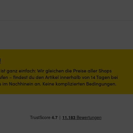
var:
är:
var:
är:
„Välkommen“-
32,10 €.
13,06 €.
27,50 €.
9,45 €.
Botschaft,
r
n
die
für
eine
einladende
dler
hige
Atmosphäre
che
an
Bord
ite
sorgt.
Strapazierfähige
!
und
schmutzabweisende
st ganz einfach: Wir gleichen die Preise aller Shops
Polyesteroberfläche,
fen – findest du den Artikel innerhalb von 14 Tagen bei
rkt
rutschfeste
s im Nachhinein an. Keine komplizierten Bedingungen.
Latexrückseite
,
und
geringe
Höhe
machen
.
sie
auch
in
engen