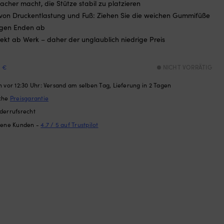
nfacher macht, die Stütze stabil zu platzieren
von Druckentlastung und Fuß: Ziehen Sie die weichen Gummifüße
igen Enden ab
rekt ab Werk – daher der unglaublich niedrige Preis
9 €
NICHT VORRÄTIG
 vor 12:30 Uhr: Versand am selben Tag, Lieferung in 2 Tagen
ache
Preisgarantie
derrufsrecht
dene Kunden -
4.7 / 5 auf Trustpilot