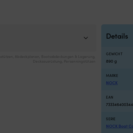
Details
GEWICHT
nstützen
,
Abdeckplanen
,
Bootsabdeckungen & Lagerung
,
890 g
Decksausrüstung
,
Persenningstützen
MARKE
NOCK
EAN
733346400344
SERIE
NOCK Boat Co