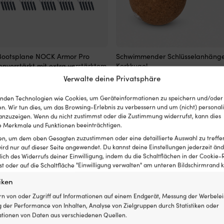
e
Klassischer
Bootsplane NOCK Armor Pro
Schwimmender Schlüsselanhänge
schwimmender
nverstärkt mit extra verstärktem
Korkkugel
Schlüsselanhänger
g / m², transparent, 6 x 10 Meter
Verwalte deine Privatsphäre
Det
Det
8,18
€
lich
für
4,77
€
mistropps
ursprungliga
nuvarande
Bootsleute
Det
Det
priset
priset
€
nden Technologien wie Cookies, um Geräteinformationen zu speichern und/oder
Hergestellt
129,99
€
AUF LAGER
ursprungliga
nuvarande
var:
är:
n. Wir tun dies, um das Browsing-Erlebnis zu verbessern und um (nicht) personali
aus
priset
priset
8,18 €.
4,77 €.
nzuzeigen. Wenn du nicht zustimmst oder die Zustimmung widerrufst, kann dies
hochwertigem
 Merkmale und Funktionen beeinträchtigen.
var:
är:
Kork
169,99 €.
129,99 €.
Wird
ten, um dem oben Gesagten zuzustimmen oder eine detaillierte Auswahl zu treffe
einzeln
ird nur auf dieser Seite angewendet. Du kannst deine Einstellungen jederzeit änd
e
geliefert
lich des Widerrufs deiner Einwilligung, indem du die Schaltflächen in der Cookie-R
 oder auf die Schaltfläche "Einwilligung verwalten" am unteren Bildschirmrand kl
iken
rn von oder Zugriff auf Informationen auf einem Endgerät, Messung der Werbelei
 der Performance von Inhalten, Analyse von Zielgruppen durch Statistiken oder
tionen von Daten aus verschiedenen Quellen.