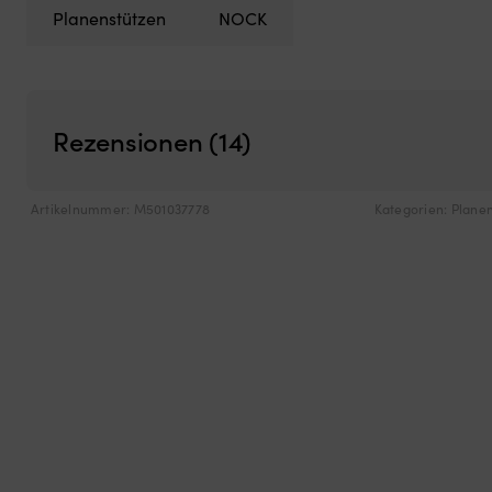
Planenstützen
NOCK
Rezensionen (14)
Artikelnummer:
M501037778
Kategorien:
Plane