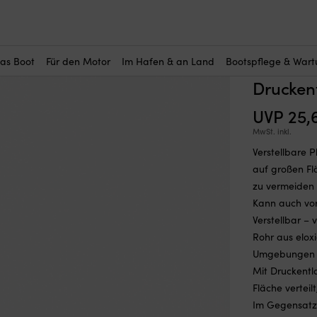
r Sie interessant?
eckplanen
—
Planenstützen
—
Verstellbare Planenstütze / Persennin
Verstell
(14)
das Boot
Für den Motor
Im Hafen & an Land
Bootspflege & War
Boot NO
Drucken
UVP
25,
MwSt. inkl.
Verstellbare 
auf großen F
zu vermeiden
Kann auch vor
Verstellbar – 
Rohr aus elox
Umgebungen
Mit Druckentl
Fläche vertei
Im Gegensatz 