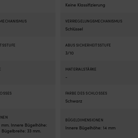
Keine Klassifizierung
SMECHANISMUS
VERRIEGELUNGSMECHANISMUS
Schlüssel
ITSSTUFE
ABUS SICHERHEITSSTUFE
3/10
E
MATERIALSTÄRKE
-
LOSSES
FARBE DES SCHLOSSES
Schwarz
ONEN
BÜGELDIMENSIONEN
 mm. Innere Bügelhöhe:
Innere Bügelhöhe: 14 mm
e Bügelbreite: 33 mm.