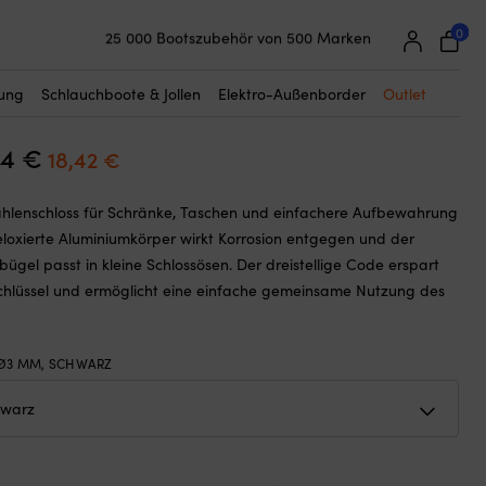
☓
chwarz
0
25 000 Bootszubehör von 500 Marken
eschloss mit Code /
Super einfache Preisgarantie
tionsschloss ABUS 145/20, 35 mm,
Begeisterte Kunden – 4,7/5 bei Trustpilot
tung
Schlauchboote & Jollen
Elektro-Außenborder
Outlet
14
€
Ursprünglicher
Aktueller
18,42
€
Preis
Preis
hlenschloss für Schränke, Taschen und einfachere Aufbewahrung
war:
ist:
eloxierte Aluminiumkörper wirkt Korrosion entgegen und der
20,14 €
18,42 €.
ügel passt in kleine Schlossösen. Der dreistellige Code erspart
chlüssel und ermöglicht eine einfache gemeinsame Nutzung des
Ø3 MM, SCHWARZ