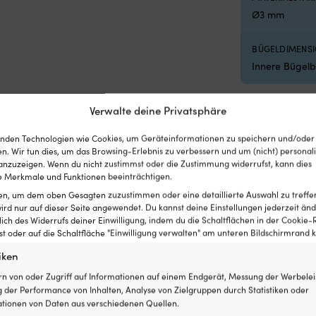
Ø3 mm
BÜGELDIMENS
Innere Bügelb
Verwalte deine Privatsphäre
nden Technologien wie Cookies, um Geräteinformationen zu speichern und/oder
n. Wir tun dies, um das Browsing-Erlebnis zu verbessern und um (nicht) personali
orhängeschlösser
nzuzeigen. Wenn du nicht zustimmst oder die Zustimmung widerrufst, kann dies
 Merkmale und Funktionen beeinträchtigen.
ten, um dem oben Gesagten zuzustimmen oder eine detaillierte Auswahl zu treffe
ird nur auf dieser Seite angewendet. Du kannst deine Einstellungen jederzeit änd
lich des Widerrufs deiner Einwilligung, indem du die Schaltflächen in der Cookie-R
 oder auf die Schaltfläche "Einwilligung verwalten" am unteren Bildschirmrand kl
iken
rn von oder Zugriff auf Informationen auf einem Endgerät, Messung der Werbelei
 der Performance von Inhalten, Analyse von Zielgruppen durch Statistiken oder
tionen von Daten aus verschiedenen Quellen.