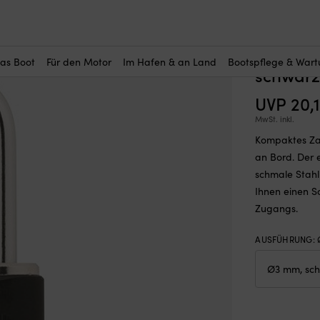
r Sie interessant?
ängeschloss mit Code / Kombinationsschloss ABUS 145/20, 35 mm, s
Vorhäng
(1)
Kombina
das Boot
Für den Motor
Im Hafen & an Land
Bootspflege & War
schwarz
UVP
20,
MwSt. inkl.
Kompaktes Za
an Bord. Der 
schmale Stahlb
Ihnen einen S
Zugangs.
AUSFÜHRUNG
: