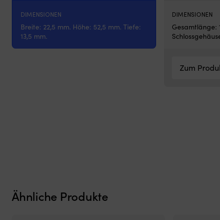
hat
und
DIMENSIONEN
DIMENSIONEN
es
Breite: 22,5 mm. Höhe: 52,5 mm. Tiefe:
Gesamtlänge: 
insektenfrei
13,5 mm.
Schlossgehäuse
und
kühl
in
Zum Produ
der
Nacht
haben
möchte
Geeignet
für
sowohl
Motorboot
als
auch
Segelboot
Ähnliche Produkte