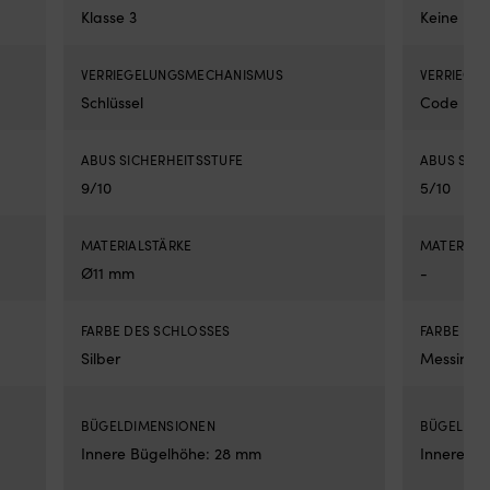
Klasse 3
Keine Klas
Vor
un
3
VERRIEGELUNGSMECHANISMUS
VERRIEGE
Rü
sor
Schlüssel
Code
für
ein
ABUS SICHERHEITSSTUFE
ABUS SICH
kla
Ges
9/10
5/10
Pa
für
me
MATERIALSTÄRKE
MATERIAL
Mi
Ø11 mm
-
Kot
Ser
üb
FARBE DES SCHLOSSES
FARBE DE
vie
Silber
Messing
Mod
Pra
Ers
BÜGELDIMENSIONEN
BÜGELDIM
da
Innere Bügelhöhe: 28 mm
Innere B
ma
an