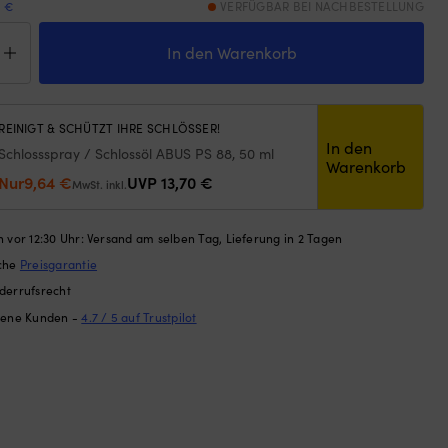
9 €
VERFÜGBAR BEI NACHBESTELLUNG
hängeschloss
In den Warenkorb
e
binationsschloss
S
REINIGT & SCHÜTZT IHRE SCHLÖSSER!
20,
In den
Schlossspray / Schlossöl ABUS PS 88, 50 ml
Warenkorb
Ursprünglicher
Aktueller
Nur
9,64
€
UVP
13,70
€
,
MwSt. inkl.
warz
Preis
Preis
ge
war:
ist:
 vor 12:30 Uhr: Versand am selben Tag, Lieferung in 2 Tagen
13,70 €
9,64 €.
ache
Preisgarantie
derrufsrecht
dene Kunden -
4.7 / 5 auf Trustpilot