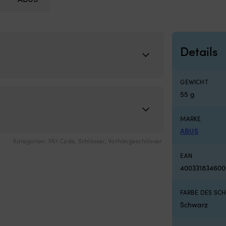
Details
GEWICHT
55 g
MARKE
ABUS
Kategorien:
Mit Code
,
Schlösser
,
Vorhängeschlösser
EAN
400331834600
FARBE DES SC
Schwarz