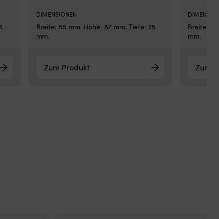
Bo
ha
DIMENSIONEN
DIMENSIO
soll
6
Breite: 55 mm. Höhe: 87 mm. Tiefe: 25
Breite: 5
we
mm.
mm.
die
Ga
hak
Zum Produkt
Zum P
Ori
Ers
20
für
ein
Zu
Frü
Art
20
erl
da
Up
Mit
Sch
Mi
Kot
End