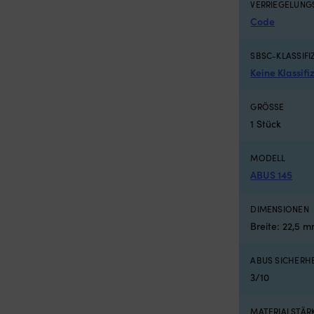
VERRIEGELUN
 x 620 x 420 mm
Code
SBSC-KLASSIFI
Keine Klassifi
GRÖSSE
1 Stück
MODELL
ABUS 145
DIMENSIONEN
Breite: 22,5 m
ABUS SICHERH
3/10
MATERIALSTÄR