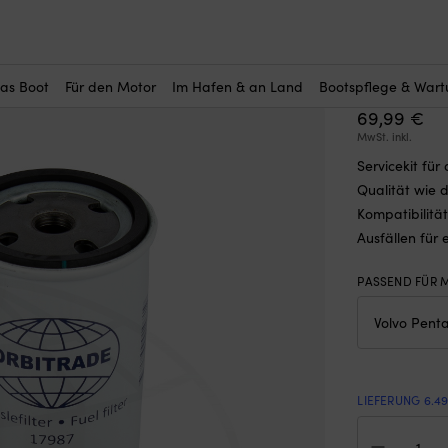
r Sie interessant?
de 877201, für Volvo Penta D30, D31, D32
Servicek
D30, D31
das Boot
Für den Motor
Im Hafen & an Land
Bootspflege & War
69,99
€
MwSt. inkl.
Servicekit fü
Qualität wie 
Kompatibilität.
Ausfällen für 
PASSEND FÜR
LIEFERUNG 6.4
Serv
Orb