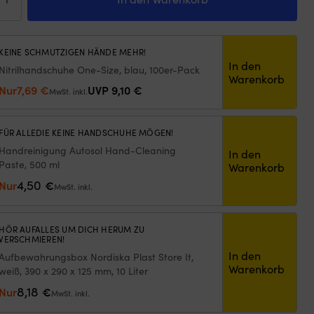
01,
o
ta
KEINE SCHMUTZIGEN HÄNDE MEHR!
,
In den
Nitrilhandschuhe One-Size, blau, 100er-Pack
Warenkorb
Ursprünglicher
Aktueller
Nur
7,69
€
UVP
9,10
€
MwSt. inkl.
ge
Preis
Preis
war:
ist:
FÜR ALLEDIE KEINE HANDSCHUHE MÖGEN!
9,10 €
7,69 €.
Handreinigung Autosol Hand-Cleaning
In den
Paste, 500 ml
Warenkorb
4,50
Nur
€
MwSt. inkl.
HÖR AUFALLES UM DICH HERUM ZU
VERSCHMIEREN!
In den
Aufbewahrungsbox Nordiska Plast Store It,
Warenkorb
weiß, 390 x 290 x 125 mm, 10 Liter
8,18
Nur
€
MwSt. inkl.