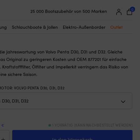
☓
0
25 000 Bootszubehör von 500 Marken
it Orbitrade 877201, für Volvo Penta
Super einfache Preisgarantie
, D32
Begeisterte Kunden – 4,7/5 bei Trustpilot
tung
Schlauchboote & Jollen
Elektro-Außenborder
Outlet
r die Jahreswartung von Volvo Penta D30, D31 und D32. Gleiche
das Original zu geringeren Kosten und OEM 877201 für einfache
 Kraftstofffilter, Ölfilter und Impellerkit verringern das Risiko von
eine sichere Saison.
 MOTOR
:
VOLVO PENTA D30, D31, D32
9 €
1 VORRÄTIG (KANN NACHBESTELLT WERDEN)
icekit
itrade
In den Warenkorb