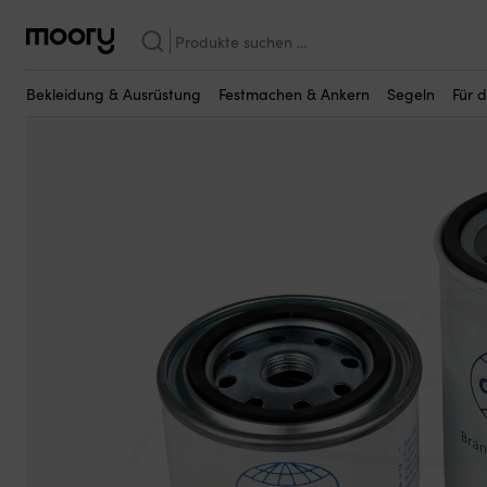
Vielleicht sind einige dieser Produkte fü
Für den Motor
—
Wartungsteile
—
Servicekits
—
Servicekit Orbitra
Suchen
nach:
Bekleidung & Ausrüstung
Festmachen & Ankern
Segeln
Für 