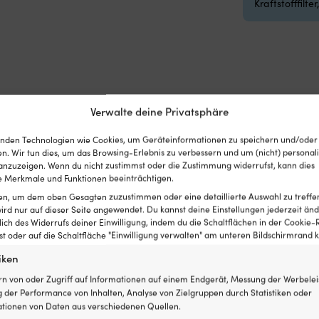
Kraftstofffilter
Verwalte deine Privatsphäre
nden Technologien wie Cookies, um Geräteinformationen zu speichern und/oder
n. Wir tun dies, um das Browsing-Erlebnis zu verbessern und um (nicht) personali
nzuzeigen. Wenn du nicht zustimmst oder die Zustimmung widerrufst, kann dies
 Merkmale und Funktionen beeinträchtigen.
ten, um dem oben Gesagten zuzustimmen oder eine detaillierte Auswahl zu treffe
ird nur auf dieser Seite angewendet. Du kannst deine Einstellungen jederzeit änd
lich des Widerrufs deiner Einwilligung, indem du die Schaltflächen in der Cookie-R
 oder auf die Schaltfläche "Einwilligung verwalten" am unteren Bildschirmrand kl
iken
rn von oder Zugriff auf Informationen auf einem Endgerät, Messung der Werbelei
 der Performance von Inhalten, Analyse von Zielgruppen durch Statistiken oder
tionen von Daten aus verschiedenen Quellen.