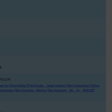
Tau
rt, grün, 4 Liter
Tau
Bi
44
für
AUF LAGER
12-
V-
Sys
die
bei
st
Wa
aut
sta
un
sto
6
Sie
pu
69
TELLER
Lit
s.se/sv/Startsida/Orbitrade_reservdelar/Servicesatser/Volvo
pro
cesatser/Servicesats_Motor/Servicesats_30,_31,_KAD32?
Min
len
bis
auf