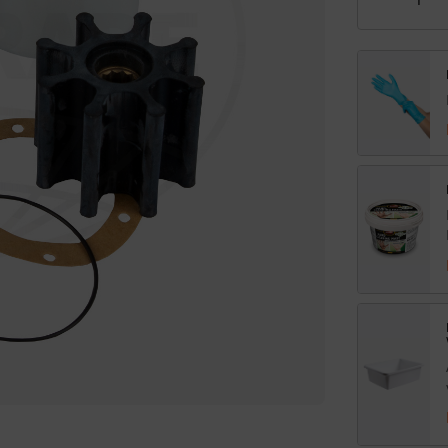
8772
für
Volv
Pen
D30
D31,
D32
Men