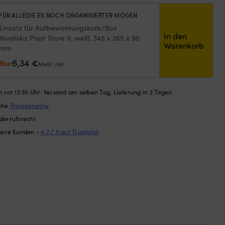
FÜR ALLEDIE ES NOCH ORGANISIERTER MÖGEN
Einsatz für Aufbewahrungskorb/Box
In den
Nordiska Plast Store It, weiß, 345 x 265 x 90
Warenkorb
mm
6,34
Nur
€
MwSt. inkl.
 vor 12:30 Uhr: Versand am selben Tag, Lieferung in 2 Tagen
ache
Preisgarantie
derrufsrecht
dene Kunden -
4.7 / 5 auf Trustpilot