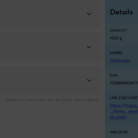
vierung von Motor, Toilette & Frischwassersystem, Glycerin, konzentrie
Details
GEWICHT
1023 g
MARKE
Orbitrade
EAN
733286902877
LINK ZUM HERS
Kategorien:
Servicekits
,
Für den Motor
,
Wartungsteile
https://frigu
_Penta_servi
id=23201
INKLUSIVE